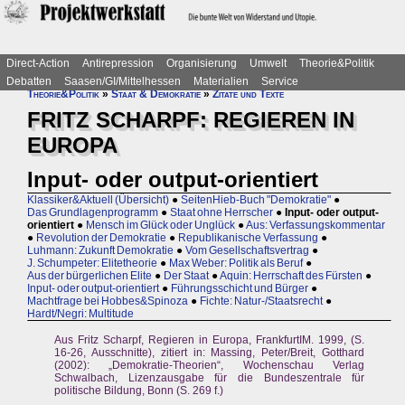
Direct-Action
Antirepression
Organisierung
Umwelt
Theorie&Politik
Debatten
Saasen/GI/Mittelhessen
Materialien
Service
Theorie&Politik
»
Staat & Demokratie
»
Zitate und Texte
FRITZ SCHARPF: REGIEREN IN
EUROPA
Input- oder output-orientiert
Klassiker&Aktuell (Übersicht)
●
SeitenHieb-Buch "Demokratie"
●
Das Grundlagenprogramm
●
Staat ohne Herrscher
●
Input- oder output-
orientiert
●
Mensch im Glück oder Unglück
●
Aus: Verfassungskommentar
●
Revolution der Demokratie
●
Republikanische Verfassung
●
Luhmann: Zukunft Demokratie
●
Vom Gesellschaftsvertrag
●
J. Schumpeter: Elitetheorie
●
Max Weber: Politik als Beruf
●
Aus der bürgerlichen Elite
●
Der Staat
●
Aquin: Herrschaft des Fürsten
●
Input- oder output-orientiert
●
Führungsschicht und Bürger
●
Machtfrage bei Hobbes&Spinoza
●
Fichte: Natur-/Staatsrecht
●
Hardt/Negri: Multitude
Aus Fritz Scharpf, Regieren in Europa, FrankfurtIM. 1999, (S.
16-26, Ausschnitte), zitiert in: Massing, Peter/Breit, Gotthard
(2002): „Demokratie-Theorien“, Wochenschau Verlag
Schwalbach, Lizenzausgabe für die Bundeszentrale für
politische Bildung, Bonn (S. 269 f.)