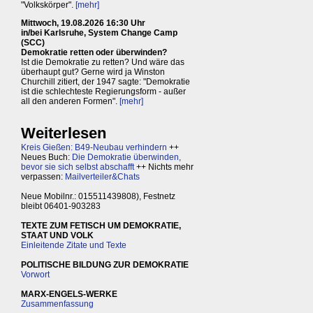
"Volkskörper".
[mehr]
Mittwoch, 19.08.2026 16:30 Uhr
in/bei Karlsruhe, System Change Camp
(SCC)
Demokratie retten oder überwinden?
Ist die Demokratie zu retten? Und wäre das
überhaupt gut? Gerne wird ja Winston
Churchill zitiert, der 1947 sagte: "Demokratie
ist die schlechteste Regierungsform - außer
all den anderen Formen".
[mehr]
Weiterlesen
Kreis Gießen: B49-Neubau verhindern
++
Neues Buch:
Die Demokratie überwinden,
bevor sie sich selbst abschafft
++ Nichts mehr
verpassen:
Mailverteiler&Chats
Neue Mobilnr.: 015511439808), Festnetz
bleibt 06401-903283
TEXTE ZUM FETISCH UM DEMOKRATIE,
STAAT UND VOLK
Einleitende Zitate und Texte
POLITISCHE BILDUNG ZUR DEMOKRATIE
Vorwort
MARX-ENGELS-WERKE
Zusammenfassung