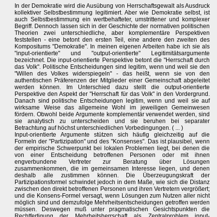
In der Demokratie wird die Ausübung von Herrschaftsgewalt als Ausdruck
kollektiver Selbstbestimmung legitimiert. Aber wie Demokratie selbst, ist
auch Selbstbestimmung ein wertbehafteter, umstrittener und komplexer
Begriff. Dennoch lassen sich in der Geschichte der normativen politischen
Theorien zwei unterschiedliche, aber komplementäre Perspektiven
feststellen - eine betont den ersten Teil, eine andere den zweiten des
Kompositums "Demokratie". In meinen eigenen Arbeiten habe ich sie als
"input-orientierte" und "output-orientierte" Legitimitätsargumente
bezeichnet. Die input-orientierte Perspektive betont die "Herrschaft durch
das Volk". Politische Entscheidungen sind legitim, wenn und weil sie den
"Willen des Volkes widerspiegeln" - das heißt, wenn sie von den
authentischen Präferenzen der Mitglieder einer Gemeinschaft abgeleitet
werden können. Im Unterschied dazu stellt die output-orientierte
Perspektive den Aspekt der "Herrschaft für das Volk" in den Vordergrund.
Danach sind politische Entscheidungen legitim, wenn und weil sie auf
wirksame Weise das allgemeine Wohl im jeweiligen Gemeinwesen
fördern. Obwohl beide Argumente komplementär verwendet werden, sind
sie analytisch zu unterscheiden und sie beruhen bei separater
Betrachtung auf höchst unterschiedlichen Vorbedingungen. ( ... )
Input-orientierte Argumente stützen sich häufig gleichzeitig auf die
Formeln der "Partizipation" und des "Konsenses". Das ist plausibel, wenn
der empirische Schwerpunkt bei lokalen Problemen liegt, bei denen die
von einer Entscheidung betroffenen Personen oder mit ihnen
engverbundene Vertreter zur Beratung über Lösungen
zusammenkommen, die im gemeinsamen Interesse liegen, und denen
deshalb alle zustimmen können. Die Überzeugungskraft der
Partizipationsformel schwindet jedoch in dem Maße, wie sich die Distanz
zwischen den direkt betroffenen Personen und ihren Vertretern vergrößert;
und die Konsens-Formel versagt, wenn Lösungen zum Nutzen aller nicht
möglich sind und demzufolge Mehrheitsentscheidungen getroffen werden
müssen. Deswegen muß unter pragmatischen Gesichtspunkten die
Rechtfertigung der Mehrheitsherrschaft als Zentralproblem input-