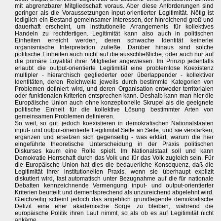
mit abgrenzbarer Mitgliedschaft voraus. Aber diese Anforderungen sind
geringer als die Voraussetzungen input-orientierter Legitimität. Nötig ist
lediglich ein Bestand gemeinsamer Interessen, der hinreichend groß und
dauerhaft erscheint, um institutionelle Arrangements für kollektives
Handeln zu rechtfertigen. Legitimität kann also auch in politischen
Einheiten erreicht werden, deren schwache Identität keinerlei
organismische Interpretation zuließe. Darüber hinaus sind solche
politische Einheiten auch nicht auf die ausschließliche, oder auch nur auf
die primäre Loyalität ihrer Mitglieder angewiesen. Im Prinzip jedenfalls
erlaubt die output-orientierte Legitimität eine problemlose Koexistenz
multipler - hierarchisch gegliederter oder überlappender - kollektiver
Identitäten, deren Reichweite jeweils durch bestimmte Kategorien von
Problemen definiert wird, und deren Organisation entweder territorialen
oder funktionalen Kriterien entsprechen kann. Deshalb kann man hier die
Europäische Union auch ohne konzeptionelle Skrupel als die geeignete
politische Einheit für die kollektive Lösung bestimmter Arten von
gemeinsamen Problemen definieren.
So weit, so gut. jedoch koexistieren in demokratischen Nationalstaaten
input- und output-orientierte Legitimität Seite an Seite, und sie verstärken,
ergänzen und ersetzen sich gegenseitig - was erklärt, warum die hier
eingeführte theoretische Unterscheidung in der Praxis politischen
Diskurses kaum eine Rolle spielt. Im Nationalstaat soll und kann
Demokratie Herrschaft durch das Volk und für das Volk zugleich sein. Für
die Europäische Union hat dies die bedauerliche Konsequenz, daß die
Legitimität ihrer institutionellen Praxis, wenn sie überhaupt explizit
diskutiert wird, fast automatisch unter Bezugnahme auf die für nationale
Debatten kennzeichnende Vermengung input- und output-orientierter
Kriterien beurteilt und dementsprechend als unzureichend abgelehnt wird.
Gleichzeitig scheint jedoch das angeblich grundlegende demokratische
Defizit eine eher akademische Sorge zu bleiben, während die
europäische Politik ihren Lauf nimmt, so als ob es auf Legitimität nicht
ankäme.