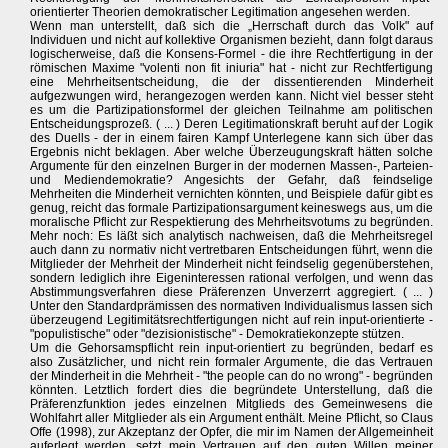
orientierter Theorien demokratischer Legitimation angesehen werden.
Wenn man unterstellt, daß sich die „Herrschaft durch das Volk" auf
Individuen und nicht auf kollektive Organismen bezieht, dann folgt daraus
logischerweise, daß die Konsens-Formel - die ihre Rechtfertigung in der
römischen Maxime "volenti non fit iniuria" hat - nicht zur Rechtfertigung
eine Mehrheitsentscheidung, die der dissentierenden Minderheit
aufgezwungen wird, herangezogen werden kann. Nicht viel besser steht
es um die Partizipationsformel der gleichen Teilnahme am politischen
Entscheidungsprozeß. ( ... ) Deren Legitimationskraft beruht auf der Logik
des Duells - der in einem fairen Kampf Unterlegene kann sich über das
Ergebnis nicht beklagen. Aber welche Überzeugungskraft hätten solche
Argumente für den einzelnen Burger in der modernen Massen-, Parteien-
und Mediendemokratie? Angesichts der Gefahr, daß feindselige
Mehrheiten die Minderheit vernichten könnten, und Beispiele dafür gibt es
genug, reicht das formale Partizipationsargument keineswegs aus, um die
moralische Pflicht zur Respektierung des Mehrheitsvotums zu begründen.
Mehr noch: Es läßt sich analytisch nachweisen, daß die Mehrheitsregel
auch dann zu normativ nicht vertretbaren Entscheidungen führt, wenn die
Mitglieder der Mehrheit der Minderheit nicht feindselig gegenüberstehen,
sondern lediglich ihre Eigeninteressen rational verfolgen, und wenn das
Abstimmungsverfahren diese Präferenzen Unverzerrt aggregiert. ( ... )
Unter den Standardprämissen des normativen Individualismus lassen sich
überzeugend Legitimitätsrechtfertigungen nicht auf rein input-orientierte -
"populistische" oder "dezisionistische" - Demokratiekonzepte stützen.
Um die Gehorsamspflicht rein input-orientiert zu begründen, bedarf es
also Zusätzlicher, und nicht rein formaler Argumente, die das Vertrauen
der Minderheit in die Mehrheit - "the people can do no wrong" - begründen
könnten. Letztlich fordert dies die begründete Unterstellung, daß die
Präferenzfunktion jedes einzelnen Mitglieds des Gemeinwesens die
Wohlfahrt aller Mitglieder als ein Argument enthält. Meine Pflicht, so Claus
Offe (1998), zur Akzeptanz der Opfer, die mir im Namen der Allgemeinheit
auferlegt werden, setzt mein Vertrauen auf den guten Willen meiner