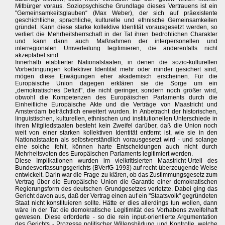
Mitbürger voraus. Soziopsychische Grundlage dieses Vertrauens ist ein
"Gemeinsamkeitsglauben“ (Max Weber), der sich auf präexistente
geschichtliche, sprachliche, kulturelle und ethnische Gemeinsamkeiten
gründet. Kann diese starke kollektive Identität vorausgesetzt werden, so
verliert die Mehrheitsherrschaft in der Tat ihren bedrohlichen Charakter
und kann dann auch Maßnahmen der interpersonellen und
interregionalen Umverteilung legitimieren, die anderenfalls nicht
akzeptabel sind.
Innerhalb etablierter Nationalstaaten, in denen die sozio-kulturellen
Vorbedingungen kollektiver Identität mehr oder minder gesichert sind,
mögen diese Erwägungen eher akademisch erscheinen. Für die
Europäische Union dagegen erklären sie die Sorge um ein
„demokratisches Defizit", die nicht geringer, sondern noch größer wird,
obwohl die Kompetenzen des Europäischen Parlaments durch die
Einheitliche Europäische Akte und die Verträge von Maastricht und
Amsterdam beträchtlich erweitert wurden. In Anbetracht der historischen,
linguistischen, kulturellen, ethnischen und institutionellen Unterschiede in
ihren Mitgliedstaaten besteht kein Zweifel darüber, daß die Union noch
weit von einer starken kollektiven Identität entfernt ist, wie sie in den
Nationalstaaten als selbstverständlich vorausgesetzt wird - und solange
eine solche fehlt, können harte Entscheidungen auch nicht durch
Mehrheitsvoten des Europäischen Parlaments legitimiert werden.
Diese Implikationen wurden im vielkritisierten Maastricht-Urteil des
Bundesverfassungsgerichts (BVerfG 1993) auf recht überzeugende Weise
entwickelt. Darin war die Frage zu klären, ob das Zustimmungsgesetz zum
Vertrag über die Europäische Union die Garantie einer demokratischen
Regierungsform des deutschen Grundgesetzes verletzte. Dabei ging das
Gericht davon aus, daß der Vertrag einen auf ein "Staatsvolk" gegründeten
Staat nicht konstituieren sollte. Hätte er dies allerdings tun wollen, dann
wäre in der Tat die demokratische Legitimität des Vorhabens zweifelhaft
gewesen. Diese erforderte - so die rein input-orientierte Argumentation
des Gerichts - Prozesse politischer Willensbildung und Kontrolle, welche