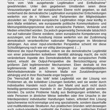
"eine vom Volk ausgehende Legitimation und Einflußnahme"
gewährleisten. Unter den gegebenen Umständen seien diese
Voraussetzungen auf der europäischen Ebene nicht gegeben, so daß
vorderhand die demokratische Legitimation europäischer Entscheidungen
weiterhin von de n Völkern und Parlamenten der Mitgliedstaaten
abzuleiten sei. Originäre europäische Legitimation möge zwar künftig in
dem Maße entstehen, wie europaweite politische Kommunikations- und
Meinungsbildungsprozesse durch europäische Parteien, Verbände und
Medien erleichtert würden. Da jedoch gegenwärtig Demokratie tatsächlich
nur auf nationaler Ebene existiere, seien europäische Kompetenzen eng
auszulegen, und ihre Ausübung müsse weiterhin von der Zustimmung
demokratisch verantwortlicher nationaler Regierungen im Ministerrat
abhängen. Aus einer input-orientierten Perspektive scheint mir diese
Schlußfolgerung nach wie vor völlig überzeugend. ( ... )
Während die lnput-Perspektive, indem sie die demokratische Legitimität
von einer präexistenten kollektiven Identität abhängig macht, die nicht
veränderbare Aspekte des Demokratiedefizits der europäischen Politik
betont, erlaubt die Output-Perspektive die Berücksichtigung einer
größeren Zahl legitimierender Mechanismen. Eben deshalb ist ihre
legitimierende Kraft jedoch im Vergleich zur identitätsgestützten
Mehrheitsdemokratie in höherem Maße von Zusatzbedingungen
abhängig und in ihrer Reichweite enger begrenzt.
Die "Herrschaft für das Volk“ leitet Legitimität von der Lösung von
Problemen ab, die kollektiver Lösungen bedürfen, weil sie weder durch
individuelles Handeln noch durch den Markt und auch nicht durch
freiwillig-gemeinsames Handeln in der Zivilgesellschaft gelöst werden
könnten. Da solche Probleme häufig aus Bedingungen entstehen, die
viele Personen in ähnlicher Weise betreffen oder ihre Ursache in der
Interdependenz individueller Handlungen haben, erfordert ihre Lösung
typischerweise nicht einmalige und eng spezialisierte, sondern dauerhafte
und multifunktionale Strukturen. Aus praktischen Gründen setzt deswegen
auch output-orientierte Legitimität die Existenz einer politischen Einheit