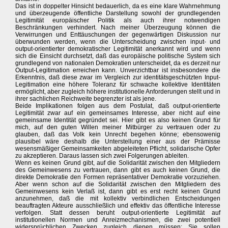
Das ist in doppelter Hinsicht bedauerlich, da es eine klare Wahrnehmung
und überzeugende öffentliche Darstellung sowohl der grundlegenden
Legitimität europäischer Politik als auch ihrer notwendigen
Beschränkungen verhindert. Nach meiner Überzeugung können die
Verwirrungen und Enttäuschungen der gegenwärtigen Diskussion nur
überwunden werden, wenn die Unterscheidung zwischen input- und
output-orientierter demokratischer Legitimität anerkannt wird und wenn
sich die Einsicht durchsetzt, daß das europäische politische System sich
grundlegend von nationalen Demokratien unterscheidet, da es derzeit nur
Output-Legitimation erreichen kann. Unverzichtbar ist insbesondere die
Erkenntnis, daß diese zwar im Vergleich zur identitätsgeschützten Input-
Legitimation eine höhere Toleranz für schwache kollektive Identitäten
ermöglicht, aber zugleich höhere institutionelle Anforderungen stellt und in
ihrer sachlichen Reichweite begrenzter ist als jene.
Beide Implikationen folgen aus dem Postulat, daß output-orientierte
Legitimität zwar auf ein gemeinsames Interesse, aber nicht auf eine
gemeinsame Identität gegründet sei. Hier gibt es also keinen Grund für
mich, auf den guten Willen meiner Mitbürger zu vertrauen oder zu
glauben, daß das Volk kein Unrecht begehen könne; ebensowenig
plausibel wäre deshalb die Unterstellung einer aus der Prämisse
wesensmäßiger Gemeinsamkeiten abgeleiteten Pflicht, solidarische Opfer
zu akzeptieren. Daraus lassen sich zwei Folgerungen ableiten.
Wenn es keinen Grund gibt, auf die Solidarität zwischen den Mitgliedern
des Gemeinwesens zu vertrauen, dann gibt es auch keinen Grund, die
direkte Demokratie den Formen repräsentativer Demokratie vorzuziehen.
Aber wenn schon auf die Solidarität zwischen den Mitgliedern des
Gemeinwesens kein Verlaß ist, dann gibt es erst recht keinen Grund
anzunehmen, daß die mit kollektiv verbindlichen Entscheidungen
beauftragten Akteure ausschließlich und effektiv das öffentliche Interesse
verfolgen. Statt dessen beruht output-orientierte Legitimität auf
institutionellen Normen und Anreizmechanismen, die zwei potentiell
widersprüchlichen Zwecken zugleich dienen müssen: Sie sollen