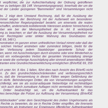
verpflichtet, die zur Aufrechterhaltung der Ordnung getroffenen
er zu befolgen (§§ 14ff. Versammlungsgesetz). Innerhalb der um die
d der Länder gezogenen "Bannmeilen" sind Versammlungen nicht
Abs. 2 trägt dem Umstand Rechnung, daß für die Ausübung der
 Himmel wegen der Berührung mit der Außenwelt ein besonderer.
rensrechtlicher Regelungsbedarf besteht. um einerseits die realen
haffen, andererseits kollidierende hiteressen anderer hinreichend zu
er wie bei der Meinungsfreiheit die in Art. 8 verkörperte
ung zu beachten; er darf die Ausübung der Versammlungsfreiheit nur
erer Rechtsgüter unter strikter Wahrung des Grundsatzes der
 69, 348 f.).
monstration im ganzen einen unfriedlichen Verlauf nimmt oder daß der
olchen Verlauf anstreben oder zumindest billigen, bleibt für die
der Verfassung jedem Staatsbürger garantierte Schutz der
en, wenn mit Ausschreitungen durch einzelne oder eine Minderheit zu
setzt ein vorbeugendes Verbot der gesamten Veranstaltung strenge
 sowie die vorherige Ausschöpfung aller sinnvoll anwendbaren Mittel
tranten eine Grundrechtsverwirklichung ermöglichen (BVerfGE 69, 359
h unter Art. 8 Abs. 1 fallen, führt dies nach Ansicht des BVerfG nicht
en. Zu den grundrechtsbeschränkenden und verfassungsrechtlich
es, daß die Versammlung in diesen Fällen wegen Gefährdung der
rden dürfe. Behinderungen Dritter, die von Versammlungen ausgehen,
htfertigt, wie sie als sozial-adäquate Nebenfolge mit rechtmäßigen
sich auch durch zumutbare Auflagen nicht vermeiden ließen. Hieran
 Dritter beabsichtigt sei, um die Aufmerksamkeit für das
ies berechtige die Polizei zur Auflösung der Versammlung (BVerfGE
itzblockaden" unter dem Gesichtspunkt des zivilen Ungehorsams als
echte zu bewerten, da sie in Rechte Dritter eingriffen, die ihrerseits
ngsrechts als Instrument zur Erzwingung öffentlicher Aufmerksamkeit