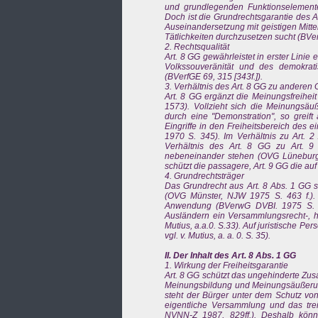
und grundlegenden Funktionselement
Doch ist die Grundrechtsgarantie des Ar
Auseinandersetzung mit geistigen Mittel
Tätlichkeiten durchzusetzen sucht (BVe
2. Rechtsqualität
Art. 8 GG gewährleistet in erster Linie 
Volkssouveränität und des demokrat
(BVerfGE 69, 315 [343f.]).
3. Verhältnis des Art. 8 GG zu anderen
Art. 8 GG ergänzt die Meinungsfreihei
1573). Vollzieht sich die Meinungsäu
durch eine "Demonstration", so greift 
Eingriffe in den Freiheitsbereich des 
1970 S. 345). Im Verhältnis zu Art. 2
Verhältnis des Art. 8 GG zu Art. 9
nebeneinander stehen (OVG Lüneburg,
schützt die passagere, Art. 9 GG die auf
4. Grundrechtsträger
Das Grundrecht aus Art. 8 Abs. 1 GG s
(OVG Münster, NJW 1975 S. 463 f.). E
Anwendung (BVerwG DVBI. 1975 S. 8
Ausländern ein Versammlungsrecht-, hier
Mutius, a.a.0. S.33). Auf juristische P
vgl. v. Mutius, a. a. 0. S. 35).
II. Der Inhalt des Art. 8 Abs. 1 GG
1. Wirkung der Freiheitsgarantie
Art. 8 GG schützt das ungehinderte
Meinungsbildung und Meinungsäußeru
steht der Bürger unter dem Schutz vo
eigentliche Versammlung und das tr
NVNN-Z 1987, 829ff.). Deshalb kön