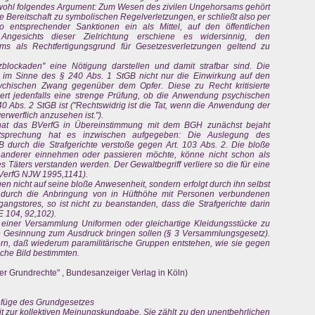
 wohl folgendes Argument: Zum Wesen des zivilen Ungehorsams gehört
e Bereitschaft zu symbolischen Regelverletzungen, er schließt also per
iko entsprechender Sanktionen ein als Mittel, auf den öffentlichen
 Angesichts dieser Zielrichtung erschiene es widersinnig, den
ms als Rechtfertigungsgrund für Gesetzesverletzungen geltend zu
zblockaden" eine Nötigung darstellen und damit strafbar sind. Die
 im Sinne des § 240 Abs. 1 StGB nicht nur die Einwirkung auf den
ychischen Zwang gegenüber dem Opfer. Diese zu Recht kritisierte
dert jedenfalls eine strenge Prüfung, ob die Anwendung psychischen
0 Abs. 2 StGB ist ("Rechtswidrig ist die Tat, wenn die Anwendung der
erwerflich anzusehen ist.").
" hat das BVerfG in Übereinstimmung mit dem BGH zunächst bejaht
htsprechung hat es inzwischen aufgegeben: Die Auslegung des
 durch die Strafgerichte verstoße gegen Art. 103 Abs. 2. Die bloße
n anderer einnehmen oder passieren möchte, könne nicht schon als
des Täters verstanden werden. Der Gewaltbegriff verliere so die für eine
BVerfG NJW 1995,1141).
n nicht auf seine bloße Anwesenheit, sondern erfolgt durch ihn selbst
wa durch die Anbringung von in Hüfthöhe mit Personen verbundenen
angstores, so ist nicht zu beanstanden, dass die Strafgerichte darin
 104, 92,102).
r in einer Versammlung Uniformen oder gleichartige Kleidungsstücke zu
he Gesinnung zum Ausdruck bringen sollen (§ 3 Versammlungsgesetz).
rn, daß wiederum paramilitärische Gruppen entstehen, wie sie gegen
che Bild bestimmten.
der Grundrechte" , Bundesanzeiger Verlag in Köln)
efüge des Grundgesetzes
eit zur kollektiven Meinungskundgabe. Sie zählt zu den unentbehrlichen