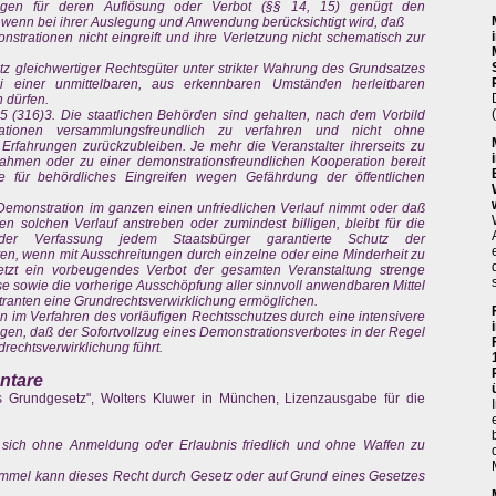
gen für deren Auflösung oder Verbot (§§ 14, 15) genügt den
 wenn bei ihrer Auslegung und Anwendung berücksichtigt wird, daß
strationen nicht eingreift und ihre Verletzung nicht schematisch zur
z gleichwertiger Rechtsgüter unter strikter Wahrung des Grundsatzes
i einer unmittelbaren, aus erkennbaren Umständen herleitbaren
 dürfen.
 (316)3. Die staatlichen Behörden sind gehalten, nach dem Vorbild
trationen versammlungsfreundlich zu verfahren und nicht ohne
rfahrungen zurückzubleiben. Je mehr die Veranstalter ihrerseits zu
ahmen oder zu einer demonstrationsfreundlichen Kooperation bereit
e für behördliches Eingreifen wegen Gefährdung der öffentlichen
e Demonstration im ganzen einen unfriedlichen Verlauf nimmt oder daß
n solchen Verlauf anstreben oder zumindest billigen, bleibt für die
der Verfassung jedem Staatsbürger garantierte Schutz der
en, wenn mit Ausschreitungen durch einzelne oder eine Minderheit zu
setzt ein vorbeugendes Verbot der gesamten Veranstaltung strenge
 sowie die vorherige Ausschöpfung aller sinnvoll anwendbaren Mittel
tranten eine Grundrechtsverwirklichung ermöglichen.
n im Verfahren des vorläufigen Rechtsschutzes durch eine intensivere
n, daß der Sofortvollzug eines Demonstrationsverbotes in der Regel
rechtsverwirklichung führt.
ntare
s Grundgesetz", Wolters Kluwer in München, Lizenzausgabe für die
 sich ohne Anmeldung oder Erlaubnis friedlich und ohne Waffen zu
immel kann dieses Recht durch Gesetz oder auf Grund eines Gesetzes