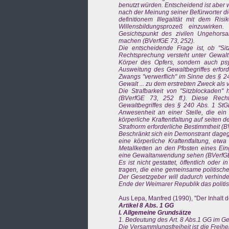
benutzt würden. Entscheidend ist aber
nach der Meinung seiner Befürworter di
definitionem Illegalität mit dem Ris
Willensbildungsprozeß einzuwirken.
Gesichtspunkt des zivilen Ungehorsa
machen (BVerfGE 73, 252).
Die entscheidende Frage ist, ob "Sit
Rechtsprechung versteht unter Gewalt
Körper des Opfers, sondern auch ps
Ausweitung des Gewaltbegriffes erfor
Zwangs "verwerflich" im Sinne des § 24
Gewalt ... zu dem erstrebten Zweck als v
Die Strafbarkeit von "Sitzblockaden
(BVerfGE 73, 252 ff.). Diese Rec
Gewaltbegriffes des § 240 Abs. 1 StGB
Anwesenheit an einer Stelle, die ei
körperliche Kraftentfaltung auf seiten 
Strafnorm erforderliche Bestimmtheit (
Beschränkt sich ein Demonstrant dagege
eine körperliche Kraftentfaltung, et
Metallketten an den Pfosten eines Eing
eine Gewaltanwendung sehen (BVerfGE
Es ist nicht gestattet, öffentlich ode
tragen, die eine gemeinsame politisc
Der Gesetzgeber will dadurch verhinde
Ende der Weimarer Republik das politis
Aus Lepa, Manfred (1990), "Der Inhalt 
Artikel 8 Abs. 1 GG
I. Allgemeine Grundsätze
1. Bedeutung des Art. 8 Abs.1 GG im G
Die Versammlungsfreiheit ist die Freih