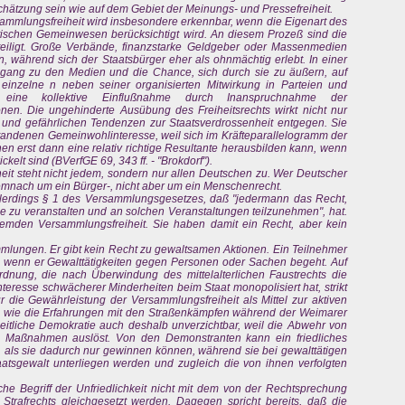
hätzung sein wie auf dem Gebiet der Meinungs- und Pressefreiheit.
ammlungsfreiheit wird insbesondere erkennbar, wenn die Eigenart des
ischen Gemeinwesen berücksichtigt wird. An diesem Prozeß sind die
eiligt. Große Verbände, finanzstarke Geldgeber oder Massenmedien
, während sich der Staatsbürger eher als ohnmächtig erlebt. In einer
Zugang zu den Medien und die Chance, sich durch sie zu äußern, auf
 einzelne n neben seiner organisierten Mitwirkung in Parteien und
eine kollektive Einflußnahme durch Inanspruchnahme der
nen. Die ungehinderte Ausübung des Freiheitsrechts wirkt nicht nur
und gefährlichen Tendenzen zur Staatsverdrossenheit entgegen. Sie
rstandenen Gemeinwohlinteresse, weil sich im Kräfteparallelogramm der
nen erst dann eine relativ richtige Resultante herausbilden kann, wenn
kelt sind (BVerfGE 69, 343 ff. - "Brokdorf").
it steht nicht jedem, sondern nur allen Deutschen zu. Wer Deutscher
 demnach um ein Bürger-, nicht aber um ein Menschenrecht.
llerdings § 1 des Versammlungsgesetzes, daß "jedermann das Recht,
 zu veranstalten und an solchen Veranstaltungen teilzunehmen", hat.
remden Versammlungsfreiheit. Sie haben damit ein Recht, aber kein
sammlungen. Er gibt kein Recht zu gewaltsamen Aktionen. Ein Teilnehmer
ch, wenn er Gewalttätigkeiten gegen Personen oder Sachen begeht. Auf
nung, die nach Überwindung des mittelalterlichen Faustrechts die
nteresse schwächerer Minderheiten beim Staat monopolisiert hat, strikt
r die Gewährleistung der Versammlungsfreiheit als Mittel zur aktiven
- wie die Erfahrungen mit den Straßenkämpfen während der Weimarer
heitliche Demokratie auch deshalb unverzichtbar, weil die Abwehr von
de Maßnahmen auslöst. Von den Demonstranten kann ein friedliches
 als sie dadurch nur gewinnen können, während sie bei gewalttätigen
atsgewalt unterliegen werden und zugleich die von ihnen verfolgten
che Begriff der Unfriedlichkeit nicht mit dem von der Rechtsprechung
 Strafrechts gleichgesetzt werden. Dagegen spricht bereits, daß die