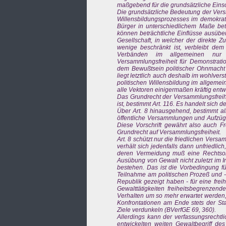
maßgebend für die grundsätzliche Einsc
Die grundsätzliche Bedeutung der Vers
Willensbildungsprozesses im demokrat
Bürger in unterschiedlichem Maße bet
können beträchtliche Einflüsse ausüben
Gesellschaft, in welcher der direkte 
wenige beschränkt ist, verbleibt dem
Verbänden im allgemeinen nur 
Versammlungsfreiheit für Demonstratio
dem Bewußtsein politischer Ohnmacht 
liegt letztlich auch deshalb im wohlve
politischen Willensbildung im allgemei
alle Vektoren einigermaßen kräftig entwic
Das Grundrecht der Versammlungsfreihe
ist, bestimmt Art. 116. Es handelt sich
Über Art. 8 hinausgehend, bestimmt a
öffentliche Versammlungen und Aufzüge
Diese Vorschrift gewährt also auch F
Grundrecht auf Versammlungsfreiheit.
Art. 8 schützt nur die friedlichen Ver
verhält sich jedenfalls dann unfriedli
deren Vermeidung muß eine Rechtsord
Ausübung von Gewalt nicht zuletzt im I
bestehen. Das ist die Vorbedingung fü
Teilnahme am politischen Prozeß und 
Republik gezeigt haben - für eine frei
Gewalttätigkeiten freiheitsbegrenzen
Verhalten um so mehr erwartet werden,
Konfrontationen am Ende stets der Sta
Ziele verdunkeln (BVerfGE 69, 360).
Allerdings kann der verfassungsrechtli
entwickelten weiten Gewaltbegriff des