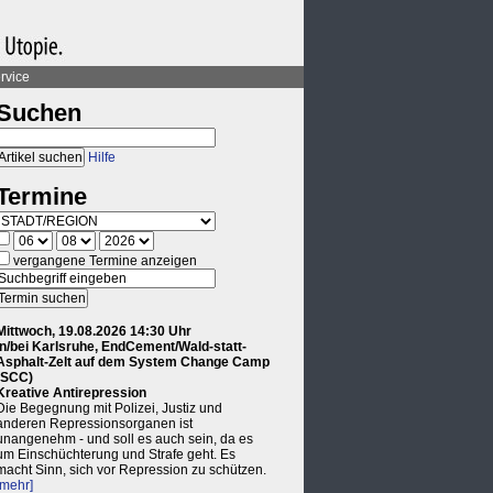
rvice
Suchen
Hilfe
Termine
vergangene Termine anzeigen
Mittwoch, 19.08.2026 14:30 Uhr
in/bei Karlsruhe, EndCement/Wald-statt-
Asphalt-Zelt auf dem System Change Camp
(SCC)
Kreative Antirepression
Die Begegnung mit Polizei, Justiz und
anderen Repressionsorganen ist
unangenehm - und soll es auch sein, da es
um Einschüchterung und Strafe geht. Es
macht Sinn, sich vor Repression zu schützen.
[mehr]