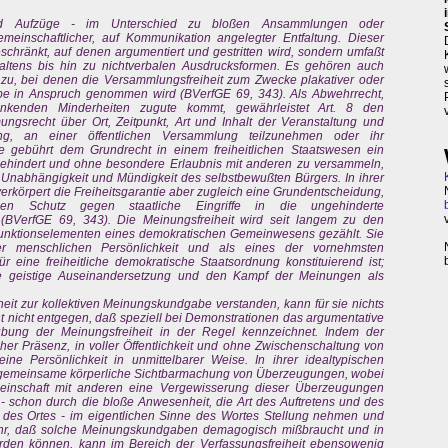
nd Aufzüge - im Unterschied zu bloßen Ansammlungen oder
meinschaftlicher, auf Kommunikation angelegter Entfaltung. Dieser
eschränkt, auf denen argumentiert und gestritten wird, sondern umfaßt
altens bis hin zu nichtverbalen Ausdrucksformen. Es gehören auch
azu, bei denen die Versammlungsfreiheit zum Zwecke plakativer oder
e in Anspruch genommen wird (BVerfGE 69, 343). Als Abwehrrecht,
kenden Minderheiten zugute kommt, gewährleistet Art. 8 den
ngsrecht über Ort, Zeitpunkt, Art und Inhalt der Veranstaltung und
ang, an einer öffentlichen Versammlung teilzunehmen oder ihr
e gebührt dem Grundrecht in einem freiheitlichen Staatswesen ein
ehindert und ohne besondere Erlaubnis mit anderen zu versammeln,
it, Unabhängigkeit und Mündigkeit des selbstbewußten Bürgers. In ihrer
verkörpert die Freiheitsgarantie aber zugleich eine Grundentscheidung,
n Schutz gegen staatliche Eingriffe in die ungehinderte
ht (BVerfGE 69, 343). Die Meinungsfreiheit wird seit langem zu den
unktionselementen eines demokratischen Gemeinwesens gezählt. Sie
der menschlichen Persönlichkeit und als eines der vornehmsten
 eine freiheitliche demokratische Staatsordnung konstituierend ist;
ige geistige Auseinandersetzung und den Kampf der Meinungen als
heit zur kollektiven Meinungskundgabe verstanden, kann für sie nichts
t nicht entgegen, daß speziell bei Demonstrationen das argumentative
übung der Meinungsfreiheit in der Regel kennzeichnet. Indem der
er Präsenz, in voller Öffentlichkeit und ohne Zwischenschaltung von
ine Persönlichkeit in unmittelbarer Weise. In ihrer idealtypischen
 gemeinsame körperliche Sichtbarmachung von Überzeugungen, wobei
meinschaft mit anderen eine Vergewisserung dieser Überzeugungen
- schon durch die bloße Anwesenheit, die Art des Auftretens und des
des Ortes - im eigentlichen Sinne des Wortes Stellung nehmen und
ahr, daß solche Meinungskundgaben demagogisch mißbraucht und in
erden können, kann im Bereich der Verfassungsfreiheit ebensowenig