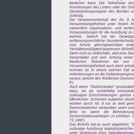
bedienen kann. Die Teilnehmer sind 
Anordnungen des Leiters oder der Ordn
Gesetzgebungsorgane des Bundes un
zulässig.
Der Gesetzesvorbehalt des Art. 8 
Versammlungsfreiheit unter freiem
namentlich organisations- und verfah
Voraussetzungen für die Ausübung zu sc
wahren. Jedoch hat der Gesetzgeb
verfassungsrechtliche Grundentscheid
zum Schutz gleichgewichtiger and
Verhältnismäßigkeit begrenzen (BVerfGE
Steht nicht zu befürchten, daß eine De
Veranstalter und sein Anhang einen s
friedlichen Teilnehmer der von 
Versammlungsfreiheit auch dann erhalt
rechnen ist. In einem solchen Fall 
Anforderungen an die Gefahrenprognose
voraus, welche den friedlichen Demons
ff.)
Auch wenn "Sitzblockaden" grundsätzlic
dazu, sie als rechtmäßig einzustuf
zulässigen Einschränkungen gehöre 
öffentlichen Sicherheit aufgelöst we
würden durch Art. 8 nur so weit gerec
Demonstrationen verbunden seien und 
fehle es, wenn die Behinderung
Demonstrationsanliegen zu erhöhen. D
73, 249f.).
Das BVerfG hat es auch abgelehnt, "S
zulässige Ausübung staatsbürgerlicher R
unter Verletzung ihres Selbstbestimmu