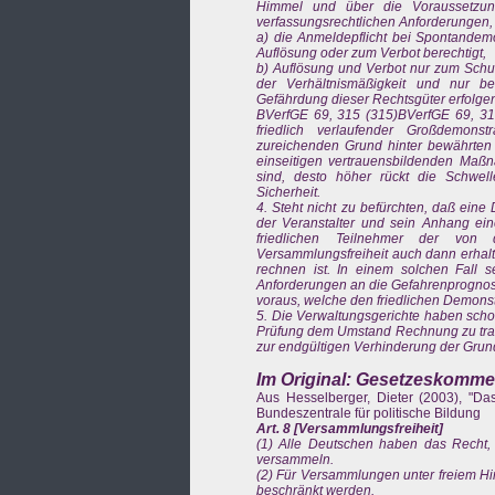
Himmel und über die Voraussetzun
verfassungsrechtlichen Anforderungen,
a) die Anmeldepflicht bei Spontandemon
Auflösung oder zum Verbot berechtigt,
b) Auflösung und Verbot nur zum Schut
der Verhältnismäßigkeit und nur be
Gefährdung dieser Rechtsgüter erfolgen
BVerfGE 69, 315 (315)BVerfGE 69, 315
friedlich verlaufender Großdemons
zureichenden Grund hinter bewährten E
einseitigen vertrauensbildenden Maßn
sind, desto höher rückt die Schwell
Sicherheit.
4. Steht nicht zu befürchten, daß ein
der Veranstalter und sein Anhang eine
friedlichen Teilnehmer der von 
Versammlungsfreiheit auch dann erhalt
rechnen ist. In einem solchen Fall 
Anforderungen an die Gefahrenprognose
voraus, welche den friedlichen Demons
5. Die Verwaltungsgerichte haben scho
Prüfung dem Umstand Rechnung zu trage
zur endgültigen Verhinderung der Grund
Im Original: Gesetzeskomme
Aus Hesselberger, Dieter (2003), "Da
Bundeszentrale für politische Bildung
Art. 8 [Versammlungsfreiheit]
(1) Alle Deutschen haben das Recht,
versammeln.
(2) Für Versammlungen unter freiem H
beschränkt werden.