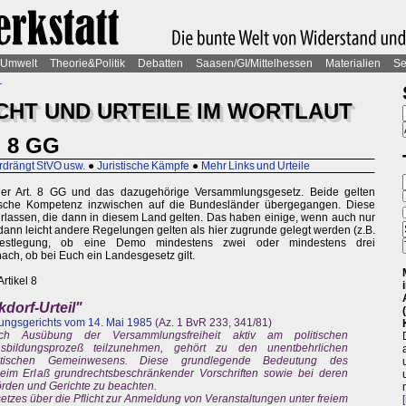
Umwelt
Theorie&Politik
Debatten
Saasen/GI/Mittelhessen
Materialien
Se
t
HT UND URTEILE IM WORTLAUT
. 8 GG
rdrängt StVO usw.
●
Juristische Kämpfe
●
Mehr Links und Urteile
 der Art. 8 GG und das dazugehörige Versammlungsgesetz. Beide gelten
erische Kompetenz inzwischen auf die Bundesländer übergegangen. Diese
lassen, die dann in diesem Land gelten. Das haben einige, wenn auch nur
ann leicht andere Regelungen gelten als hier zugrunde gelegt werden (z.B.
 Festlegung, ob eine Demo mindestens zwei oder mindestens drei
ch, ob bei Euch ein Landesgesetz gilt.
rtikel 8
dorf-Urteil"
ungsgerichts vom 14. Mai 1985
(Az. 1 BvR 233, 341/81)
h Ausübung der Versammlungsfreiheit aktiv am politischen
sbildungsprozeß teilzunehmen, gehört zu den unentbehrlichen
ratischen Gemeinwesens. Diese grundlegende Bedeutung des
beim Erlaß grundrechtsbeschränkender Vorschriften sowie bei deren
den und Gerichte zu beachten.
zes über die Pflicht zur Anmeldung von Veranstaltungen unter freiem