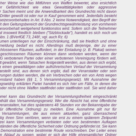
icher Weise wie das Mitführen von Waffen bewertet, also ersichtlich
r Gefährlichkeit wie etwa Gewalttätigkeiten oder aggressive
 Sachen meint und die Anwendbarkeit des Grundrechts nicht davon
itter gewollt ist oder nur in Kauf genommen wird. Jedenfalls besteht
tzesvorbehaltes in Art. 8 Abs. 2 keine Notwendigkeit, den Begriff der
mit den Geltungsbereich der Grundrechtsgewährleistung von vornherein
esvorbehalt weitgehend funktionslos wird. Sofern sich die Teilnehmer
insoweit friedlich bleiben ("Sitzblockade"), handelt es sich noch um
s. 1 (BVerfGE 73, 248f.; vgl. auch Rz. 6)
en unterliegen nur der Einschränkung, daß sie friedlich und ohne
meldung bedarf es nicht. Allerdings muß derjenige, der zu einer
hlossenen Räumen, auffordert, in der Einladung (z. B. Plakat) seinen
geschlossenen Räumen können dann verboten werden, wenn der
fG verbotenen Partei oder einer verbotenen Vereinigung fördern will,
t gewährt, wenn Tatsachen festgestellt werden, aus denen sich ergibt,
g einen gewalttätigen oder aufrührerischen Verlauf der Versammlung
stellt sind, aus denen sich ergibt, daß der Veranstalter oder sein
rungen dulden werden, die ein Verbrechen oder ein von Amts wegen
nstand haben (§§ 1, 5 Versammlungsgesetz). Mit Ausnahme der
ngswidrig erklärten Partei handelt es sich hier um Fälle, in denen die
er nicht ohne Waffen stattfindet oder stattfinden soll. Sie wird daher
mel kann das Grundrecht der Versammlungsfreiheit eingeschränkt
hält das Versammlungsgesetz. Wer die Absicht hat, eine öffentliche
ranstalten, hat dies spätestens 48 Stunden vor der Bekanntgabe der
für öffentliche Ordnung) zu melden. Eine Ausnahme gilt nur für
ür Versammlungen, die aus einem aktuellen, ganz überraschend
llig ihren Sinn verlören, wenn sie erst zu einem späterem Zeitpunkt
izei kann Versammlungen verbieten oder von bestimmten Auflagen
den die öffentliche Sicherheit oder Ordnung gefährdet ist. Sie kann
 Demonstration eine bestimmte Route vorschreiben. Der Leiter eines
 Ablauf zu sorgen, wobei er sich der Hilfe ehrenamtlicher Ordner