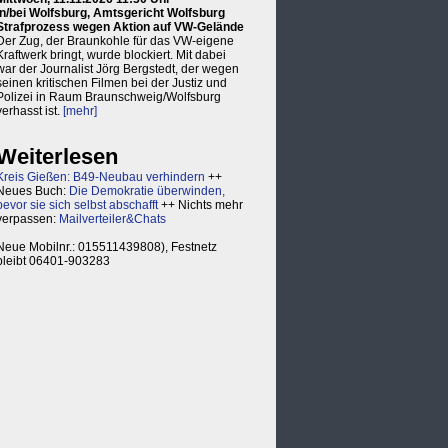
in/bei Wolfsburg, Amtsgericht Wolfsburg
Strafprozess wegen Aktion auf VW-Gelände
Der Zug, der Braunkohle für das VW-eigene
Kraftwerk bringt, wurde blockiert. Mit dabei
war der Journalist Jörg Bergstedt, der wegen
seinen kritischen Filmen bei der Justiz und
Polizei in Raum Braunschweig/Wolfsburg
verhasst ist.
[mehr]
Weiterlesen
Kreis Gießen: B49-Neubau verhindern
++
Neues Buch:
Die Demokratie überwinden,
bevor sie sich selbst abschafft
++ Nichts mehr
verpassen:
Mailverteiler&Chats
Neue Mobilnr.: 015511439808), Festnetz
bleibt 06401-903283