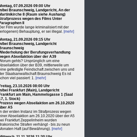
Montag, 07.09.2026 09:00 Uhr
in/bei Braunschweig, Landgericht, An der
Martinikirche 8 (Raum siehe Aushang)
Strafprozess wegen des Films Unter
Paragraphen II
Der Film wurde lange kriminalisiert mit der
(erlogenen) Behauptung, er sei illegal.
[mehr]
Montag, 21.09.2026 09:15 Uhr
in/bei Braunschweig, Landgericht
Braunschweig
Wiederholung der Berufungsverhandlung
wegen Abseilaktion über der A39
Worum gehts? Ursprünglich um eine
Abseilaktion über der B39, mittlerweile um
eine gefestigte Feindschaft zwischen uns und
der Staatsanwaltschaft Braunschweig Es ist
schon viel passiert: 1.
[mehr]
Freitag, 23.10.2026 08:00 Uhr
in/bei Frankfurt (Main), Landgericht
Frankfurt am Main, Hammelsgasse 1 (Saal
17, 1. Stock)
Prozess wegen Abseilaktion am 26.10.2020
über A5
In der ersten Instanz im Strafprozess wegen
einer Abseilaktion am 26.10.2020 über der A5
bei Frankfurt Zeppelinheim wurden
drakonische Strafen verhängt - bis zu neun
Monaten Haft (auf Bewährung).
[mehr]
Mittwoch, 11.11.2026 11:30 Uhr