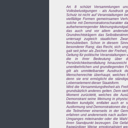
Art. 8 schützt Versammlungen u
Volksbelustigungen - als Ausdruck ge
Schutz ist nicht auf Veranstaltungen b
vielfältige Formen gemeinsamen Verh
solche mit Demonstrationscharakter d
aufsehenerregender Meinungskundgab
das auch und vor allem andersden
Grundrechtsträgern das Selbstbestimmu
untersagt zugleich staatlichen Zw
fernzubleiben. Schon in diesem Sinn
besonderer Rang; das Recht, sich ung
galt seit jeher als Zeichen der Freihe
Geltung für politische Veranstaltungen 
die in ihrer Bedeutung über de
Persönlichkeitsentfaltung hinausreic
unentbehrlichen und grundlegenden F
gilt als unmittelbarster Ausdruck 
Menschenrechte überhaupt, welches für
denn sie erst ermöglicht die ständ
Lebenselement dieser Staatsform.
Wird die Versammlungsfreiheit als Frei
grundsätzlich anderes gelten. Dem steh
Moment zurücktritt, welches die Aus
Demonstrant seine Meinung in physisch
Medien kundgibt, entfaltet auch er se
Ausformung sind Demonstrationen die
die Teilnehmer einerseits in der Ge
erfahren und andererseits nach außen 
Umganges miteinander oder die Wahl 
ihren Standpunkt bezeugen. Die Gef
fragwürdiger Weise emotionalisiert w