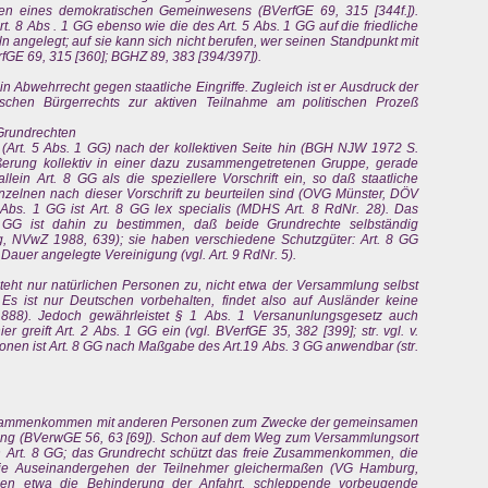
en eines demokratischen Gemeinwesens (BVerfGE 69, 315 [344f.]).
t. 8 Abs . 1 GG ebenso wie die des Art. 5 Abs. 1 GG auf die friedliche
n angelegt; auf sie kann sich nicht berufen, wer seinen Standpunkt mit
rfGE 69, 315 [360]; BGHZ 89, 383 [394/397]).
ein Abwehrrecht gegen staatliche Eingriffe. Zugleich ist er Ausdruck der
ischen Bürgerrechts zur aktiven Teilnahme am politischen Prozeß
 Grundrechten
t (Art. 5 Abs. 1 GG) nach der kollektiven Seite hin (BGH NJW 1972 S.
ßerung kollektiv in einer dazu zusammengetretenen Gruppe, gerade
allein Art. 8 GG als die speziellere Vorschrift ein, so daß staatliche
einzelnen nach dieser Vorschrift zu beurteilen sind (OVG Münster, DÖV
 Abs. 1 GG ist Art. 8 GG lex specialis (MDHS Art. 8 RdNr. 28). Das
 GG ist dahin zu bestimmen, daß beide Grundrechte selbständig
 NVwZ 1988, 639); sie haben verschiedene Schutzgüter: Art. 8 GG
 Dauer angelegte Vereinigung (vgl. Art. 9 RdNr. 5).
teht nur natürlichen Personen zu, nicht etwa der Versammlung selbst
s ist nur Deutschen vorbehalten, findet also auf Ausländer keine
88). Jedoch gewährleistet § 1 Abs. 1 Versanunlungsgesetz auch
 greift Art. 2 Abs. 1 GG ein (vgl. BVerfGE 35, 382 [399]; str. vgl. v.
ersonen ist Art. 8 GG nach Maßgabe des Art.19 Abs. 3 GG anwendbar (str.
 Zusammenkommen mit anderen Personen zum Zwecke der gemeinsamen
ng (BVerwGE 56, 63 [69]). Schon auf dem Weg zum Versammlungsort
n Art. 8 GG; das Grundrecht schützt das freie Zusammenkommen, die
eie Auseinandergehen der Teilnehmer gleichermaßen (VG Hamburg,
nen etwa die Behinderung der Anfahrt, schleppende vorbeugende