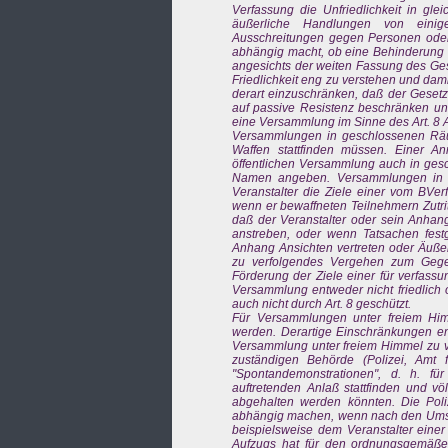
Verfassung die Unfriedlichkeit in gle
äußerliche Handlungen von einige
Ausschreitungen gegen Personen oder
abhängig macht, ob eine Behinderung Dr
angesichts der weiten Fassung des Gese
Friedlichkeit eng zu verstehen und da
derart einzuschränken, daß der Gesetz
auf passive Resistenz beschränken und 
eine Versammlung im Sinne des Art. 8 Ab
Versammlungen in geschlossenen Räum
Waffen stattfinden müssen. Einer An
öffentlichen Versammlung auch in gesc
Namen angeben. Versammlungen in 
Veranstalter die Ziele einer vom BVer
wenn er bewaffneten Teilnehmern Zutrit
daß der Veranstalter oder sein Anhan
anstreben, oder wenn Tatsachen festge
Anhang Ansichten vertreten oder Äuße
zu verfolgendes Vergehen zum Gege
Förderung der Ziele einer für verfassu
Versammlung entweder nicht friedlich od
auch nicht durch Art. 8 geschützt.
Für Versammlungen unter freiem Him
werden. Derartige Einschränkungen ent
Versammlung unter freiem Himmel zu ve
zuständigen Behörde (Polizei, Amt 
"Spontandemonstrationen", d. h. f
auftretenden Anlaß stattfinden und vö
abgehalten werden könnten. Die Pol
abhängig machen, wenn nach den Umstän
beispielsweise dem Veranstalter einer
Aufzugs hat für den ordnungsgemäßen