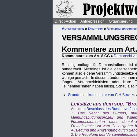
Direct-Action
Antirepression
Organisierung
Antirepression
»
Demotipps
»
Versammlungsrech
VERSAMMLUNGSREC
Kommentare zum Art
Kommentare zum Art. 8 GG
●
Demorecht ve
Rechtsgrundlage für Demonstrationen ist
bundesweit. Allerdings ist die gesetzgeb
können also eigene Versammlungsgesetze er
wenige gemacht. In diesen Ländern können d
längere Voranmeldefristen oder klare
Teilnehmer*innen haben muss). Schau also na
Grundrechtskommentar von C.H.Beck
zu A
Leitsätze aus dem sog. "Brok
Aus dem
Beschluss des Bundesverfass
1. Das Recht des Bürgers, durc
Meinungsbildungsprozeß und Willen
Funktionselementen eines demok
Freiheitsrechts ist vom Gesetzgeber 
Auslegung und Anwendung durch Behör
2. Die Regelung des Versammlungsgeset