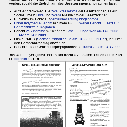
werden, sobald die Biotechfarm das BesetzerInnencamp räumen lässt.
Auf Gendreck-Weg: Die
zwei Presseinfos
der BesetzerInnen ++ Auf
Social Times:
Erste
und
zweite
Presseinfo der BesetzerInnen
Rückblick im Ticker auf
genfeldbesetzung.blogsport.de
Erster Indymedia-Bericht
mit Interview ++
Zweiter Bericht
++
Text auf
Gentechnikfreie-Regionen
Bericht
Volksstimme
mit schönem
Foto
++
Junge Welt am 14.3.2008
++
MZ am 14.3.2009
Film auf MDR (
Sachsen-Anhalt heute am 13.3.2009, 19 Uhr
), in "Liste"
den Gentechnikbeitrag anwählen
Bericht auf der Gentechnikpropagandaseite
TransGen am 13.3.2009
Das waren Flyer (links) und Plakat (rechts) zur Aktion: Öffnen durch Klick
++
Turmbild
als PDF