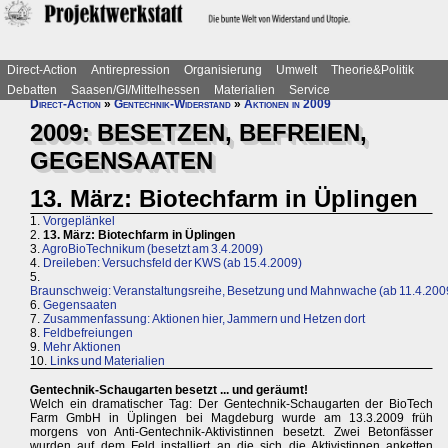
Direct-Action
Antirepression
Organisierung
Umwelt
Theorie&Politik
Debatten
Saasen/GI/Mittelhessen
Materialien
Service
Direct-Action
»
Gentechnik-Widerstand
»
Aktionen in 2009
2009: BESETZEN, BEFREIEN,
GEGENSAATEN
13. März: Biotechfarm in Üplingen
1.
Vorgeplänkel
2.
13. März: Biotechfarm in Üplingen
3.
AgroBioTechnikum (besetzt am 3.4.2009)
4.
Dreileben: Versuchsfeld der KWS (ab 15.4.2009)
5.
Braunschweig: Veranstaltungsreihe, Besetzung und Mahnwache (ab 11.4.200
6.
Gegensaaten
7.
Zusammenfassung: Aktionen hier, Jammern und Hetzen dort
8.
Feldbefreiungen
9.
Mehr Aktionen
10.
Links und Materialien
Gentechnik-Schaugarten besetzt ... und geräumt!
Welch ein dramatischer Tag: Der Gentechnik-Schaugarten der BioTech
Farm GmbH in Üplingen bei Magdeburg wurde am 13.3.2009 früh
morgens von Anti-Gentechnik-Aktivistinnen besetzt. Zwei Betonfässer
wurden auf dem Feld installiert an die sich die Aktivistinnen anketten