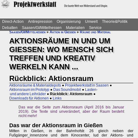
Direct-Action
Antirepression
Organisierung
Umwelt
Theorie&Politik
Debatten
Saasen/GI/Mittelhessen
Materialien
Service
Saasen/GI/Mittelhessen
»
Aktion in Gießen
»
Räume und Material
AKTIONSRÄUME IN UND UM
GIESSEN: WO MENSCH SICH
TREFFEN UND KREATIV
WERKELN KANN ...
Rückblick: Aktionsraum
Aktionsräume & Materialdepots
●
Projektwerkstatt in Saasen
●
Aktionsraum im Prototyp
●
Das Soundmobil
●
Lasten-
und andere Leihräder
●
Rückblick: Aktionsraum
●
Downloads für Aktionen
●
Links
Das war die Seite zum Aktionsraum (April 2016 bis Januar
2019). Die Texte sind unverändert, aber der Raum besteht
nicht mehr!
Das war der Aktionsraum in Gießen
Mitten in Gießen, in der Bahnhofstr. 26 gleich neben der
Fußgänger_innenzone und dem Kinocenter, lud der Aktions- und