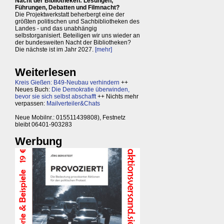
Nacht der Bibliotheken: Lesungen,
Führungen, Debatten und Filmnacht?
Die Projektwerkstatt beherbergt eine der
größten politischen und Sachbibliotheken des
Landes - und das unabhängig
selbstorganisiert. Beteiligen wir uns wieder an
der bundesweiten Nacht der Bibliotheken?
Die nächste ist im Jahr 2027.
[mehr]
Weiterlesen
Kreis Gießen: B49-Neubau verhindern
++
Neues Buch:
Die Demokratie überwinden,
bevor sie sich selbst abschafft
++ Nichts mehr
verpassen:
Mailverteiler&Chats
Neue Mobilnr.: 015511439808), Festnetz
bleibt 06401-903283
Werbung