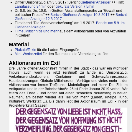
Dritter UmsonstZug am 3.5.2017: Bericht
Gießener Anzeiger
++ Film:
Langfassung 34min
oder
gekürzte Version 7,5min
Di, 8.8. bis Do, 10.8. in Gießen: Veranstaltungsreihe zu "Gewalt und
politischer Protest" ++
Bericht Gießener Anzeiger 10.8.2017
++
Bericht
Gießener Anzeiger 12.8.2017
Filmabend "Die Mondverschwörung" am 1.9.2017:
Bericht am 5.9. im
Gießener Anzeiger
Filme, Mitschnitte und mehr
aus dem Aktionsraum oder von Aktivitäten
in Gießen
Material
Plakate/Texte
für die Laden-Eingangstür
Mini-Werbezettel
für den Raum und die Vernetzungstreffen
Aktionsraum im Exil
Drei Jahre offener Aktionstreff mitten in der Stadt - das war ein wichtiger
Impuls, auch wenn es jetzt (erstmal) zu Ende ist. UmsonstZug,
Verkehrswendeaktionen, Container- und Schwarzfahrprozesse,
Hausbesetzungen, Globale Mittelhessen, Vorträge und vieles mehr ... der
Aktionsraum war immer Treffpunkt, Materiallager und mehr. Die Zeit im
Antiquariat und in der Bahnhofstraße 26 ist Ende Januar 2019 vorbei. Wir
feiern das Ende - und hoffen auf einen schnellen Neuanfang in neuen
Räumen, am besten wieder als Teil von mehr (Laden, Kneipe, Kino,
Kulturtreff, Werkstatt ...). Bis dahin lebt der Aktionsraum im Exil - in der
Projektwerkstatt Saasen!