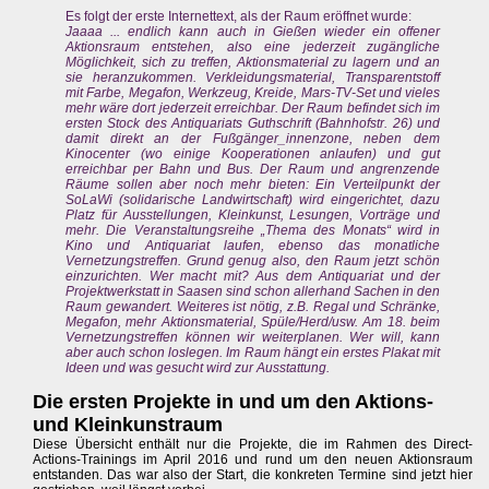
Es folgt der erste Internettext, als der Raum eröffnet wurde:
Jaaaa ... endlich kann auch in Gießen wieder ein offener
Aktionsraum entstehen, also eine jederzeit zugängliche
Möglichkeit, sich zu treffen, Aktionsmaterial zu lagern und an
sie heranzukommen. Verkleidungsmaterial, Transparentstoff
mit Farbe, Megafon, Werkzeug, Kreide, Mars-TV-Set und vieles
mehr wäre dort jederzeit erreichbar. Der Raum befindet sich im
ersten Stock des Antiquariats Guthschrift (Bahnhofstr. 26) und
damit direkt an der Fußgänger_innenzone, neben dem
Kinocenter (wo einige Kooperationen anlaufen) und gut
erreichbar per Bahn und Bus. Der Raum und angrenzende
Räume sollen aber noch mehr bieten: Ein Verteilpunkt der
SoLaWi (solidarische Landwirtschaft) wird eingerichtet, dazu
Platz für Ausstellungen, Kleinkunst, Lesungen, Vorträge und
mehr. Die Veranstaltungsreihe „Thema des Monats“ wird in
Kino und Antiquariat laufen, ebenso das monatliche
Vernetzungstreffen. Grund genug also, den Raum jetzt schön
einzurichten. Wer macht mit? Aus dem Antiquariat und der
Projektwerkstatt in Saasen sind schon allerhand Sachen in den
Raum gewandert. Weiteres ist nötig, z.B. Regal und Schränke,
Megafon, mehr Aktionsmaterial, Spüle/Herd/usw. Am 18. beim
Vernetzungstreffen können wir weiterplanen. Wer will, kann
aber auch schon loslegen. Im Raum hängt ein erstes Plakat mit
Ideen und was gesucht wird zur Ausstattung.
Die ersten Projekte in und um den Aktions-
und Kleinkunstraum
Diese Übersicht enthält nur die Projekte, die im Rahmen des Direct-
Actions-Trainings im April 2016 und rund um den neuen Aktionsraum
entstanden. Das war also der Start, die konkreten Termine sind jetzt hier