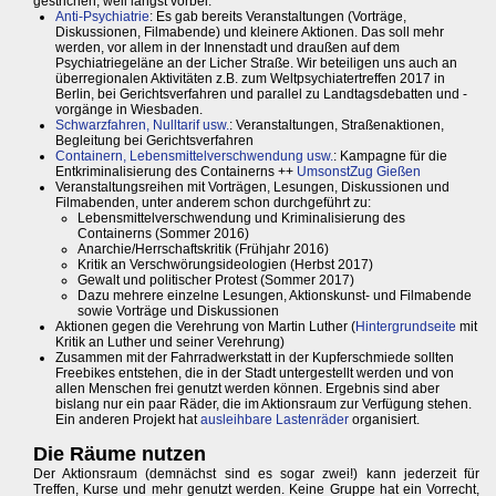
gestrichen, weil längst vorbei.
Anti-Psychiatrie
: Es gab bereits Veranstaltungen (Vorträge,
Diskussionen, Filmabende) und kleinere Aktionen. Das soll mehr
werden, vor allem in der Innenstadt und draußen auf dem
Psychiatriegeläne an der Licher Straße. Wir beteiligen uns auch an
überregionalen Aktivitäten z.B. zum Weltpsychiatertreffen 2017 in
Berlin, bei Gerichtsverfahren und parallel zu Landtagsdebatten und -
vorgänge in Wiesbaden.
Schwarzfahren, Nulltarif usw.
: Veranstaltungen, Straßenaktionen,
Begleitung bei Gerichtsverfahren
Containern, Lebensmittelverschwendung usw.
: Kampagne für die
Entkriminalisierung des Containerns ++
UmsonstZug Gießen
Veranstaltungsreihen mit Vorträgen, Lesungen, Diskussionen und
Filmabenden, unter anderem schon durchgeführt zu:
Lebensmittelverschwendung und Kriminalisierung des
Containerns (Sommer 2016)
Anarchie/Herrschaftskritik (Frühjahr 2016)
Kritik an Verschwörungsideologien (Herbst 2017)
Gewalt und politischer Protest (Sommer 2017)
Dazu mehrere einzelne Lesungen, Aktionskunst- und Filmabende
sowie Vorträge und Diskussionen
Aktionen gegen die Verehrung von Martin Luther (
Hintergrundseite
mit
Kritik an Luther und seiner Verehrung)
Zusammen mit der Fahrradwerkstatt in der Kupferschmiede sollten
Freebikes entstehen, die in der Stadt untergestellt werden und von
allen Menschen frei genutzt werden können. Ergebnis sind aber
bislang nur ein paar Räder, die im Aktionsraum zur Verfügung stehen.
Ein anderen Projekt hat
ausleihbare Lastenräder
organisiert.
Die Räume nutzen
Der Aktionsraum (demnächst sind es sogar zwei!) kann jederzeit für
Treffen, Kurse und mehr genutzt werden. Keine Gruppe hat ein Vorrecht,