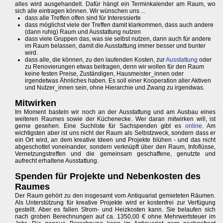
alles wird ausgehandelt. Dafür hängt ein Terminkalender am Raum, wo
sich alle eintragen können. Wir wünschen uns ...
dass alle Treffen offen sind für Interessierte
dass möglichst viele der Treffen damit klarkommen, dass auch andere
(dann ruhig) Raum und Ausstattung nutzen
dass viele Gruppen das, was sie selbst nutzen, dann auch für andere
im Raum belassen, damit die Ausstattung immer besser und bunter
wird.
dass alle, die können, zu den laufenden Kosten, zur
Ausstattung
oder
zu Renovierungen etwas beitragen, denn wir wollen für den Raum
keine festen Preise, Zuständigen, Hausmeister_innen oder
irgendetwas Ähnliches haben. Es soll einer Kooperation aller Aktiven
und Nutzer_innen sein, ohne Hierarchie und Zwang zu irgendwas.
Mitwirken
Im Moment basteln wir noch an der Ausstattung und am Ausbau eines
weiteren Raumes sowie der Küchenecke. Wer daran mitwirken will, ist
gerne gesehen. Eine Suchliste für Sachspenden gibt es
online
. Am
wichtigsten aber ist uns nicht der Raum als Selbstzweck, sondern dass er
ein Ort wird, an dem kreative Ideen und Projekte blühen - und das nicht
abgeschottet voneinander, sondern verknüpft über den Raum, Infoflüsse,
Vernetzungstreffen und die gemeinsam geschaffene, genutzte und
aufrecht erhaltene Ausstattung.
Spenden für Projekte und Nebenkosten des
Raumes
Der Raum gehört zu den insgesamt vom Antiquariat gemieteten Räumen.
Als Unterstützung für kreative Projekte wird er kostenfrei zur Verfügung
gestellt. Aber es fallen Strom- und Heizkosten kann. Sie belaufen sich
nach groben Berechnungen auf ca. 1350,00 € ohne Mehrwertsteuer im