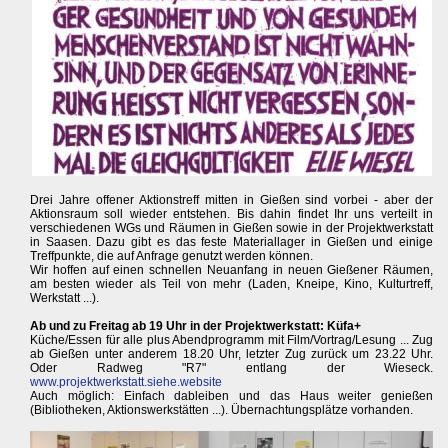
Drei Jahre offener Aktionstreff mitten in Gießen sind vorbei - aber der
Aktionsraum soll wieder entstehen. Bis dahin findet Ihr uns verteilt in
verschiedenen WGs und Räumen in Gießen sowie in der Projektwerkstatt
in Saasen. Dazu gibt es das feste Materiallager in Gießen und einige
Treffpunkte, die auf Anfrage genutzt werden können.
Wir hoffen auf einen schnellen Neuanfang in neuen Gießener Räumen,
am besten wieder als Teil von mehr (Laden, Kneipe, Kino, Kulturtreff,
Werkstatt ...).
Ab und zu Freitag ab 19 Uhr in der Projektwerkstatt: Küfa+
Küche/Essen für alle plus Abendprogramm mit Film/Vortrag/Lesung ... Zug
ab Gießen unter anderem 18.20 Uhr, letzter Zug zurück um 23.22 Uhr.
Oder Radweg "R7" entlang der Wieseck.
www.projektwerkstatt.siehe.website
Auch möglich: Einfach dableiben und das Haus weiter genießen
(Bibliotheken, Aktionswerkstätten ...). Übernachtungsplätze vorhanden.