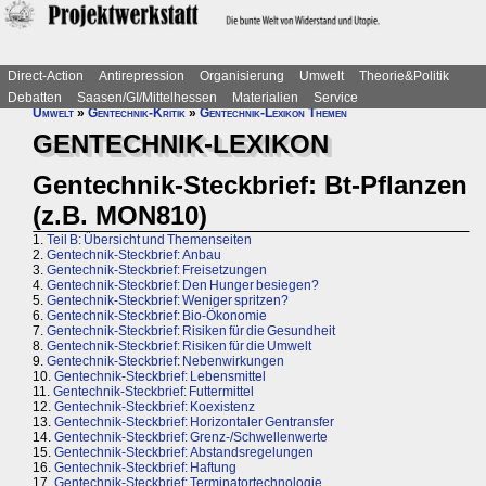
Direct-Action
Antirepression
Organisierung
Umwelt
Theorie&Politik
Debatten
Saasen/GI/Mittelhessen
Materialien
Service
Umwelt
»
Gentechnik-Kritik
»
Gentechnik-Lexikon Themen
GENTECHNIK-LEXIKON
Gentechnik-Steckbrief: Bt-Pflanzen
(z.B. MON810)
1.
Teil B: Übersicht und Themenseiten
2.
Gentechnik-Steckbrief: Anbau
3.
Gentechnik-Steckbrief: Freisetzungen
4.
Gentechnik-Steckbrief: Den Hunger besiegen?
5.
Gentechnik-Steckbrief: Weniger spritzen?
6.
Gentechnik-Steckbrief: Bio-Ökonomie
7.
Gentechnik-Steckbrief: Risiken für die Gesundheit
8.
Gentechnik-Steckbrief: Risiken für die Umwelt
9.
Gentechnik-Steckbrief: Nebenwirkungen
10.
Gentechnik-Steckbrief: Lebensmittel
11.
Gentechnik-Steckbrief: Futtermittel
12.
Gentechnik-Steckbrief: Koexistenz
13.
Gentechnik-Steckbrief: Horizontaler Gentransfer
14.
Gentechnik-Steckbrief: Grenz-/Schwellenwerte
15.
Gentechnik-Steckbrief: Abstandsregelungen
16.
Gentechnik-Steckbrief: Haftung
17.
Gentechnik-Steckbrief: Terminatortechnologie