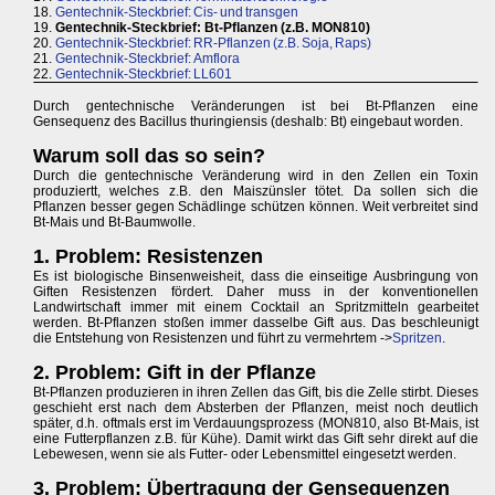
18.
Gentechnik-Steckbrief: Cis- und transgen
19.
Gentechnik-Steckbrief: Bt-Pflanzen (z.B. MON810)
20.
Gentechnik-Steckbrief: RR-Pflanzen (z.B. Soja, Raps)
21.
Gentechnik-Steckbrief: Amflora
22.
Gentechnik-Steckbrief: LL601
Durch gentechnische Veränderungen ist bei Bt-Pflanzen eine
Gensequenz des Bacillus thuringiensis (deshalb: Bt) eingebaut worden.
Warum soll das so sein?
Durch die gentechnische Veränderung wird in den Zellen ein Toxin
produziertt, welches z.B. den Maiszünsler tötet. Da sollen sich die
Pflanzen besser gegen Schädlinge schützen können. Weit verbreitet sind
Bt-Mais und Bt-Baumwolle.
1. Problem: Resistenzen
Es ist biologische Binsenweisheit, dass die einseitige Ausbringung von
Giften Resistenzen fördert. Daher muss in der konventionellen
Landwirtschaft immer mit einem Cocktail an Spritzmitteln gearbeitet
werden. Bt-Pflanzen stoßen immer dasselbe Gift aus. Das beschleunigt
die Entstehung von Resistenzen und führt zu vermehrtem ->
Spritzen
.
2. Problem: Gift in der Pflanze
Bt-Pflanzen produzieren in ihren Zellen das Gift, bis die Zelle stirbt. Dieses
geschieht erst nach dem Absterben der Pflanzen, meist noch deutlich
später, d.h. oftmals erst im Verdauungsprozess (MON810, also Bt-Mais, ist
eine Futterpflanzen z.B. für Kühe). Damit wirkt das Gift sehr direkt auf die
Lebewesen, wenn sie als Futter- oder Lebensmittel eingesetzt werden.
3. Problem: Übertragung der Gensequenzen