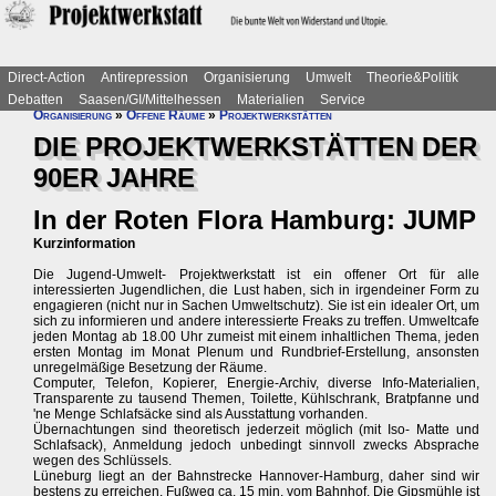
Direct-Action
Antirepression
Organisierung
Umwelt
Theorie&Politik
Debatten
Saasen/GI/Mittelhessen
Materialien
Service
Organisierung
»
Offene Räume
»
Projektwerkstätten
DIE PROJEKTWERKSTÄTTEN DER
90ER JAHRE
In der Roten Flora Hamburg: JUMP
Kurzinformation
Die Jugend-Umwelt- Projektwerkstatt ist ein offener Ort für alle
interessierten Jugendlichen, die Lust haben, sich in irgendeiner Form zu
engagieren (nicht nur in Sachen Umweltschutz). Sie ist ein idealer Ort, um
sich zu informieren und andere interessierte Freaks zu treffen. Umweltcafe
jeden Montag ab 18.00 Uhr zumeist mit einem inhaltlichen Thema, jeden
ersten Montag im Monat Plenum und Rundbrief-Erstellung, ansonsten
unregelmäßige Besetzung der Räume.
Computer, Telefon, Kopierer, Energie-Archiv, diverse Info-Materialien,
Transparente zu tausend Themen, Toilette, Kühlschrank, Bratpfanne und
'ne Menge Schlafsäcke sind als Ausstattung vorhanden.
Übernachtungen sind theoretisch jederzeit möglich (mit Iso- Matte und
Schlafsack), Anmeldung jedoch unbedingt sinnvoll zwecks Absprache
wegen des Schlüssels.
Lüneburg liegt an der Bahnstrecke Hannover-Hamburg, daher sind wir
bestens zu erreichen. Fußweg ca. 15 min. vom Bahnhof. Die Gipsmühle ist