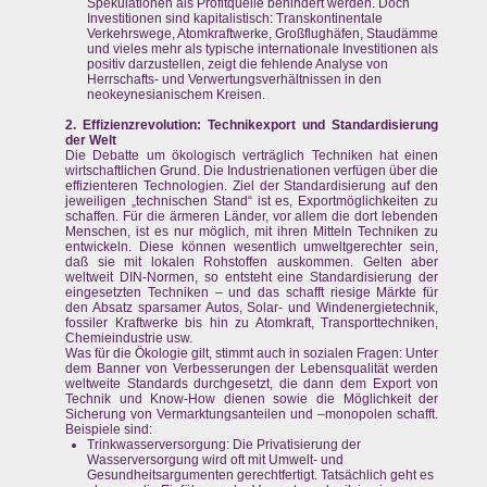
Spekulationen als Profitquelle behindert werden. Doch
Investitionen sind kapitalistisch: Transkontinentale
Verkehrswege, Atomkraftwerke, Großflughäfen, Staudämme
und vieles mehr als typische internationale Investitionen als
positiv darzustellen, zeigt die fehlende Analyse von
Herrschafts- und Verwertungsverhältnissen in den
neokeynesianischem Kreisen.
2. Effizienzrevolution: Technikexport und Standardisierung
der Welt
Die Debatte um ökologisch verträglich Techniken hat einen
wirtschaftlichen Grund. Die Industrienationen verfügen über die
effizienteren Technologien. Ziel der Standardisierung auf den
jeweiligen „technischen Stand“ ist es, Exportmöglichkeiten zu
schaffen. Für die ärmeren Länder, vor allem die dort lebenden
Menschen, ist es nur möglich, mit ihren Mitteln Techniken zu
entwickeln. Diese können wesentlich umweltgerechter sein,
daß sie mit lokalen Rohstoffen auskommen. Gelten aber
weltweit DIN-Normen, so entsteht eine Standardisierung der
eingesetzten Techniken – und das schafft riesige Märkte für
den Absatz sparsamer Autos, Solar- und Windenergietechnik,
fossiler Kraftwerke bis hin zu Atomkraft, Transporttechniken,
Chemieindustrie usw.
Was für die Ökologie gilt, stimmt auch in sozialen Fragen: Unter
dem Banner von Verbesserungen der Lebensqualität werden
weltweite Standards durchgesetzt, die dann dem Export von
Technik und Know-How dienen sowie die Möglichkeit der
Sicherung von Vermarktungsanteilen und –monopolen schafft.
Beispiele sind:
Trinkwasserversorgung: Die Privatisierung der
Wasserversorgung wird oft mit Umwelt- und
Gesundheitsargumenten gerechtfertigt. Tatsächlich geht es