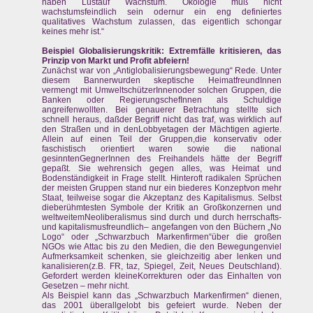
haben Lustauf Wachstum. Ökologie muß nicht
wachstumsfeindlich sein odernur ein eng definiertes
qualitatives Wachstum zulassen, das eigentlich schongar
keines mehr ist.“
Beispiel Globalisierungskritik: Extremfälle kritisieren, das
Prinzip von Markt und Profit abfeiern!
Zunächst war von „Antiglobalisierungsbewegung“ Rede. Unter
diesem Bannerwurden skeptische HeimatfreundInnen
vermengt mit UmweltschützerInnenoder solchen Gruppen, die
Banken oder RegierungschefInnen als Schuldige
angreifenwollten. Bei genauerer Betrachtung stellte sich
schnell heraus, daßder Begriff nicht das traf, was wirklich auf
den Straßen und in denLobbyetagen der Mächtigen agierte.
Allein auf einen Teil der Gruppen,die konservativ oder
faschistisch orientiert waren sowie die national
gesinntenGegnerInnen des Freihandels hätte der Begriff
gepaßt. Sie wehrensich gegen alles, was Heimat und
Bodenständigkeit in Frage stellt. Hinteroft radikalen Sprüchen
der meisten Gruppen stand nur ein biederes Konzeptvon mehr
Staat, teilweise sogar die Akzeptanz des Kapitalismus. Selbst
dieberühmtesten Symbole der Kritik an Großkonzernen und
weltweitemNeoliberalismus sind durch und durch herrschafts-
und kapitalismusfreundlich– angefangen von den Büchern „No
Logo“ oder „Schwarzbuch Markenfirmen“über die großen
NGOs wie Attac bis zu den Medien, die den Bewegungenviel
Aufmerksamkeit schenken, sie gleichzeitig aber lenken und
kanalisieren(z.B. FR, taz, Spiegel, Zeit, Neues Deutschland).
Gefordert werden kleineKorrekturen oder das Einhalten von
Gesetzen – mehr nicht.
Als Beispiel kann das „Schwarzbuch Markenfirmen“ dienen,
das 2001 überallgelobt bis gefeiert wurde. Neben der