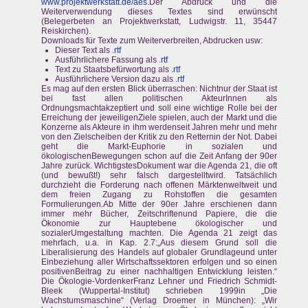
www.projektwerkstatt.de/aes
.Der Abdruck und die
Weiterverwendung dieses Textes sind erwünscht
(Belegerbeten an Projektwerkstatt, Ludwigstr. 11, 35447
Reiskirchen).
Downloads für Texte zum Weiterverbreiten, Abdrucken usw:
Dieser Text als
.rtf
Ausführlichere Fassung als
.rtf
Text zu Staatsbefürwortung als
.rtf
Ausführlichere Version dazu als
.rtf
Es mag auf den ersten Blick überraschen: Nichtnur der Staat ist
bei fast allen politischen AkteurInnen als
Ordnungsmachtakzeptiert und soll eine wichtige Rolle bei der
Erreichung der jeweiligenZiele spielen, auch der Markt und die
Konzerne als Akteure in ihm werdenseit Jahren mehr und mehr
von den Zielscheiben der Kritik zu den Retternin der Not. Dabei
geht die Markt-Euphorie in sozialen und
ökologischenBewegungen schon auf die Zeit Anfang der 90er
Jahre zurück. WichtigstesDokument war die Agenda 21, die oft
(und bewußt!) sehr falsch dargestelltwird. Tatsächlich
durchzieht die Forderung nach offenen Märktenweltweit und
dem freien Zugang zu Rohstoffen die gesamten
Formulierungen.Ab Mitte der 90er Jahre erschienen dann
immer mehr Bücher, Zeitschriftenund Papiere, die die
Ökonomie zur Hauptebene ökologischer und
sozialerUmgestaltung machten. Die Agenda 21 zeigt das
mehrfach, u.a. in Kap. 2.7:„Aus diesem Grund soll die
Liberalisierung des Handels auf globaler Grundlageund unter
Einbeziehung aller Wirtschaftssektoren erfolgen und so einen
positivenBeitrag zu einer nachhaltigen Entwicklung leisten.“
Die Ökologie-VordenkerFranz Lehner und Friedrich Schmidt-
Bleek (Wuppertal-Institut) schrieben 1999in „Die
Wachstumsmaschine“ (Verlag Droemer in München): „Wir