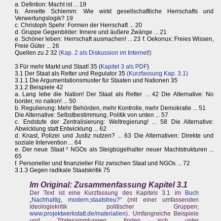
a. Defintion: Macht ist ... 19
b. Annette Schlemm: Wie wirkt gesellschaftliche Herrschafts und
Verwertungslogik? 19
c. Christoph Spehr: Formen der Herrschaft ... 20
d. Gruppe Gegenbilder: Innere und äußere Zwänge ... 21
e. Schöner leben: Herrschaft ausmachen! ... 23 f. Oekonux: Freies Wissen,
Freie Güter ... 26
Quellen zu 2 32
(Kap. 2 als Diskussion im Internet!)
3 Für mehr Markt und Staat! 35 (
Kapitel 3 als PDF
)
3.1 Der Staat als Retter und Regulator 35
(Kurzfassung Kap. 3.1)
3.1.1 Die Argumentationsmuster für Staaten und Nationen 35
3.1.2 Beispiele 42
a. Lang lebe die Nation! Der Staat als Retter ... 42 Die Alternative: No
border, no nation! ... 50
b. Regulierung: Mehr Behörden, mehr Kontrolle, mehr Demokratie ... 51
Die Alternative: Selbstbestimmung, Politik von unten ... 57
c. Endstufe der Zentralisierung: Weltregierung! ... 58 Die Alternative:
Abwicklung statt Entwicklung ... 62
d. Knast, Polizei und Justiz nutzen? ... 63 Die Alternativen: Direkte und
soziale Intervention ... 64
e. Der neue Staat ² NGOs als Steigbügelhalter neuer Machtstrukturen ...
65
f. Personeller und finanzieller Filz zwischen Staat und NGOs ... 72
3.1.3 Gegen radikale Staatskritik 75
Im Original: Zusammenfassung Kapitel 3.1
Der Text ist eine Kurzfassung des Kapitels 3.1 im
Buch
„Nachhaltig, modern,staatstreu?“
(mit einer umfassenden
Ideologiekritik politischer Gruppen;
www.projektwerkstatt.de/materialien
). Umfangreiche Beispiele
und Zitatesammlungen finden sich unter