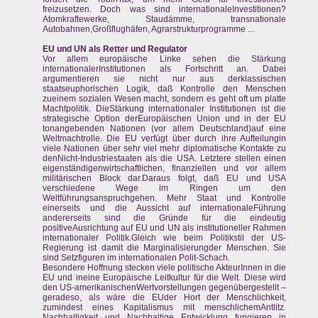
freizusetzen. Doch was sind internationaleInvestitionen?
Atomkraftewerke, Staudämme, transnationale
Autobahnen,Großflughäfen, Agrarstrukturprogramme ...
EU und UN als Retter und Regulator
Vor allem europäische Linke sehen die Stärkung
internationalerInstitutionen als Fortschritt an. Dabei
argumentieren sie nicht nur aus derklassischen
staatseuphorischen Logik, daß Kontrolle den Menschen
zueinem sozialen Wesen macht, sondern es geht oft um platte
Machtpolitik. DieStärkung internationaler Institutionen ist die
strategische Option derEuropäischen Union und in der EU
tonangebenden Nationen (vor allem Deutschland)auf eine
Weltmachtrolle. Die EU verfügt über durch ihre Aufteilungin
viele Nationen über sehr viel mehr diplomatische Kontakte zu
denNicht-Industriestaaten als die USA. Letztere stellen einen
eigenständigenwirtschaftlichen, finanziellen und vor allem
militärischen Block dar.Daraus folgt, daß EU und USA
verschiedene Wege im Ringen um den
Weltführungsanspruchgehen. Mehr Staat und Kontrolle
einerseits und die Aussicht auf internationaleFührung
andererseits sind die Gründe für die eindeutig
positiveAusrichtung auf EU und UN als institutioneller Rahmen
internationaler Politik.Gleich wie beim Politikstil der US-
Regierung ist damit die Marginalisierungder Menschen. Sie
sind Setzfiguren im internationalen Polit-Schach.
Besondere Hoffnung stecken viele politische AkteurInnen in die
EU und ineine Europäische Leitkultur für die Welt. Diese wird
den US-amerikanischenWertvorstellungen gegenübergestellt –
geradeso, als wäre die EUder Hort der Menschlichkeit,
zumindest eines Kapitalismus mit menschlichemAntlitz.
Nachhaltigkeit und Nachhaltige Entwicklung fungieren in