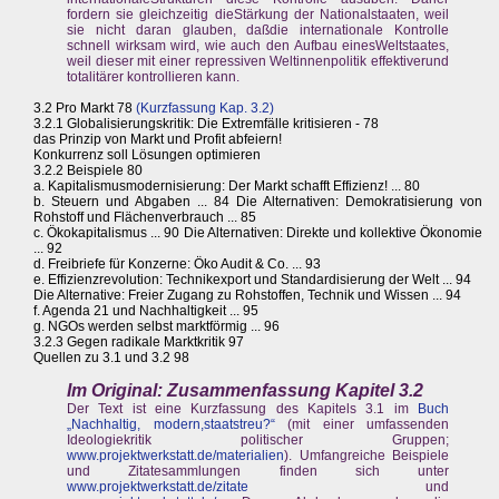
fordern sie gleichzeitig dieStärkung der Nationalstaaten, weil
sie nicht daran glauben, daßdie internationale Kontrolle
schnell wirksam wird, wie auch den Aufbau einesWeltstaates,
weil dieser mit einer repressiven Weltinnenpolitik effektiverund
totalitärer kontrollieren kann.
3.2 Pro Markt 78
(Kurzfassung Kap. 3.2)
3.2.1 Globalisierungskritik: Die Extremfälle kritisieren - 78
das Prinzip von Markt und Profit abfeiern!
Konkurrenz soll Lösungen optimieren
3.2.2 Beispiele 80
a. Kapitalismusmodernisierung: Der Markt schafft Effizienz! ... 80
b. Steuern und Abgaben ... 84 Die Alternativen: Demokratisierung von
Rohstoff und Flächenverbrauch ... 85
c. Ökokapitalismus ... 90 Die Alternativen: Direkte und kollektive Ökonomie
... 92
d. Freibriefe für Konzerne: Öko Audit & Co. ... 93
e. Effizienzrevolution: Technikexport und Standardisierung der Welt ... 94
Die Alternative: Freier Zugang zu Rohstoffen, Technik und Wissen ... 94
f. Agenda 21 und Nachhaltigkeit ... 95
g. NGOs werden selbst marktförmig ... 96
3.2.3 Gegen radikale Marktkritik 97
Quellen zu 3.1 und 3.2 98
Im Original: Zusammenfassung Kapitel 3.2
Der Text ist eine Kurzfassung des Kapitels 3.1 im
Buch
„Nachhaltig, modern,staatstreu?“
(mit einer umfassenden
Ideologiekritik politischer Gruppen;
www.projektwerkstatt.de/materialien
). Umfangreiche Beispiele
und Zitatesammlungen finden sich unter
www.projektwerkstatt.de/zitate
und