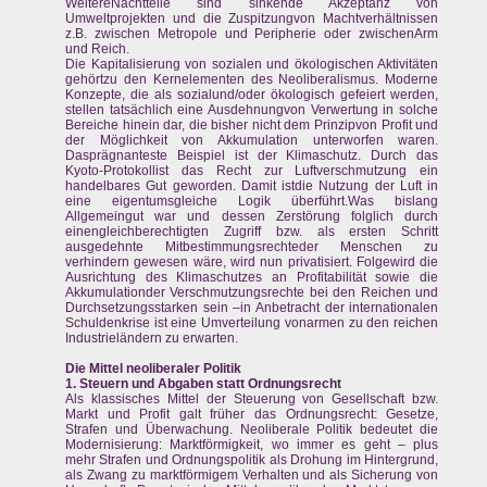
WeitereNachtteile sind sinkende Akzeptanz von
Umweltprojekten und die Zuspitzungvon Machtverhältnissen
z.B. zwischen Metropole und Peripherie oder zwischenArm
und Reich.
Die Kapitalisierung von sozialen und ökologischen Aktivitäten
gehörtzu den Kernelementen des Neoliberalismus. Moderne
Konzepte, die als sozialund/oder ökologisch gefeiert werden,
stellen tatsächlich eine Ausdehnungvon Verwertung in solche
Bereiche hinein dar, die bisher nicht dem Prinzipvon Profit und
der Möglichkeit von Akkumulation unterworfen waren.
Dasprägnanteste Beispiel ist der Klimaschutz. Durch das
Kyoto-Protokollist das Recht zur Luftverschmutzung ein
handelbares Gut geworden. Damit istdie Nutzung der Luft in
eine eigentumsgleiche Logik überführt.Was bislang
Allgemeingut war und dessen Zerstörung folglich durch
einengleichberechtigten Zugriff bzw. als ersten Schritt
ausgedehnte Mitbestimmungsrechteder Menschen zu
verhindern gewesen wäre, wird nun privatisiert. Folgewird die
Ausrichtung des Klimaschutzes an Profitabilität sowie die
Akkumulationder Verschmutzungsrechte bei den Reichen und
Durchsetzungsstarken sein –in Anbetracht der internationalen
Schuldenkrise ist eine Umverteilung vonarmen zu den reichen
Industrieländern zu erwarten.
Die Mittel neoliberaler Politik
1. Steuern und Abgaben statt Ordnungsrecht
Als klassisches Mittel der Steuerung von Gesellschaft bzw.
Markt und Profit galt früher das Ordnungsrecht: Gesetze,
Strafen und Überwachung. Neoliberale Politik bedeutet die
Modernisierung: Marktförmigkeit, wo immer es geht – plus
mehr Strafen und Ordnungspolitik als Drohung im Hintergrund,
als Zwang zu marktförmigem Verhalten und als Sicherung von