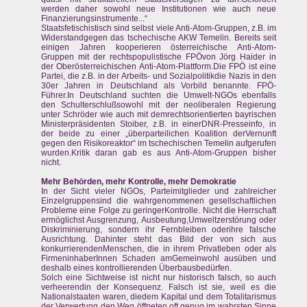
werden daher sowohl neue Institutionen wie auch neue
Finanzierungsinstrumente...“
Staatsfetischistisch sind selbst viele Anti-Atom-Gruppen, z.B. im
Widerstandgegen das tschechische AKW Temelin. Bereits seit
einigen Jahren kooperieren österreichische Anti-Atom-
Gruppen mit der rechtspopulistische FPÖvon Jörg Haider in
der Oberösterreichischen Anti-Atom-Plattform.Die FPÖ ist eine
Partei, die z.B. in der Arbeits- und Sozialpolitikdie Nazis in den
30er Jahren in Deutschland als Vorbild benannte. FPÖ-
Führer.In Deutschland suchten die Umwelt-NGOs ebenfalls
den Schulterschlußsowohl mit der neoliberalen Regierung
unter Schröder wie auch mit demrechtsorientierten bayrischen
Ministerpräsidenten Stoiber, z.B. in einerDNR-Presseinfo, in
der beide zu einer „überparteilichen Koalition derVernunft
gegen den Risikoreaktor“ im tschechischen Temelin aufgerufen
wurden.Kritik daran gab es aus Anti-Atom-Gruppen bisher
nicht.
Mehr Behörden, mehr Kontrolle, mehr Demokratie
In der Sicht vieler NGOs, Parteimitglieder und zahlreicher
Einzelgruppensind die wahrgenommenen gesellschaftlichen
Probleme eine Folge zu geringerKontrolle. Nicht die Herrschaft
ermöglichst Ausgrenzung, Ausbeutung,Umweltzerstörung oder
Diskriminierung, sondern ihr Fernbleiben oderihre falsche
Ausrichtung. Dahinter steht das Bild der von sich aus
konkurrierendenMenschen, die in ihrem Privatleben oder als
FirmeninhaberInnen Schaden amGemeinwohl ausüben und
deshalb eines kontrollierenden Überbausbedürfen.
Solch eine Sichtweise ist nicht nur historisch falsch, so auch
verheerendin der Konsequenz. Falsch ist sie, weil es die
Nationalstaaten waren, diedem Kapital und dem Totalitarismus
der Verwertung den Weg öffneten,oft genug im wahrsten Sinne