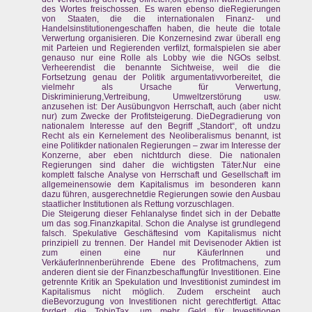
des Wortes freischossen. Es waren ebenso dieRegierungen
von Staaten, die die internationalen Finanz- und
Handelsinstitutionengeschaffen haben, die heute die totale
Verwertung organisieren. Die Konzernesind zwar überall eng
mit Parteien und Regierenden verfilzt, formalspielen sie aber
genauso nur eine Rolle als Lobby wie die NGOs selbst.
Verheerendist die benannte Sichtweise, weil die die
Fortsetzung genau der Politik argumentativvorbereitet, die
vielmehr als Ursache für Verwertung,
Diskriminierung,Vertreibung, Umweltzerstörung usw.
anzusehen ist: Der Ausübungvon Herrschaft, auch (aber nicht
nur) zum Zwecke der Profitsteigerung. DieDegradierung von
nationalem Interesse auf den Begriff „Standort“, oft undzu
Recht als ein Kernelement des Neoliberalismus benannt, ist
eine Politikder nationalen Regierungen – zwar im Interesse der
Konzerne, aber eben nichtdurch diese. Die nationalen
Regierungen sind daher die wichtigsten Täter.Nur eine
komplett falsche Analyse von Herrschaft und Gesellschaft im
allgemeinensowie dem Kapitalismus im besonderen kann
dazu führen, ausgerechnetdie Regierungen sowie den Ausbau
staatlicher Institutionen als Rettung vorzuschlagen.
Die Steigerung dieser Fehlanalyse findet sich in der Debatte
um das sog.Finanzkapital. Schon die Analyse ist grundlegend
falsch. Spekulative Geschäftesind vom Kapitalismus nicht
prinzipiell zu trennen. Der Handel mit Devisenoder Aktien ist
zum einen eine nur KäuferInnen und
VerkäuferInnenberührende Ebene des Profitmachens, zum
anderen dient sie der Finanzbeschaffungfür Investitionen. Eine
getrennte Kritik an Spekulation und Investitionist zumindest im
Kapitalismus nicht möglich. Zudem erscheint auch
dieBevorzugung von Investitionen nicht gerechtfertigt. Attac
fordert die TobinTax, um mehr Geld für Investitionen