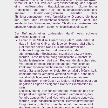
verbreitet, die z.B. von der Vergesellschaftung des Kapitals
eine Auflösungdes Hauptwiderspruchs ökonomischer
Ungleichheit, und dann auch die automatischeAbschaffung
anderer Unterdrückungsformen erwarten. Sehr
ähnlichargumentieren viele feministische Gruppen, die über
den Staat das Patriarchatabschaffen wollen, oder die
antideutschen Strömungen, die den Staatbis hin zu Armeen als
optimale Kampfplattform gegen Antisemitismus einstufen.
Der Ruf nach einer „ordnenden Hand“ weist schwere
analytische Mängel auf.
Fehler 1: Der Staat sei Garant des „Guten“. Verbunden ist
das oft mit einer Kritik an der Idee von Herrschaftsfreiheit.
Der Mensch sei von Natur aus auf Konkurrenz und
Unterdrückung orientiert und müsse durch den
„demokratischen Rechtsstaat“ sozialisiert bzw. zivilisiert
werden. Diese Beschreibung stimmt nicht. Zunächst ist
lapidar festzustellen, daß auch Regierende Menschen sind.
Warum bei ihnen die Beschreibung des Menschen als
konkurrenzorientiert nicht stimmen soll, wird nirgends
erklärt. Ganz im Gegenteil bietet Herrschaft die Möglichkeit,
konkurrierendes Verhalten verstärkt zu zeigen, denn über
sie ist möglich, eigene Interessen auf Kosten anderer
durchzusetzen, ohne Gefahr zu laufen, mit Protest oder den
negativen Folgen des eigenen Handelns konfrontiert zu
sein.
Dieses Merkmal, daß konkurrierendes Verhalten und nicht-
kooperativer Eigennutz so organisiert werden kann, daß
Vorteile abgeschöpft und Nachteile auf andere abgewälzt
werden, ist grundsätzlich immer mit Herrschaft verbunden.
Es gibt keine „gute“ Form der Herrschaft, die davon nicht
durchzuogen ist. Daraus folgt aber nicht nur die benannte