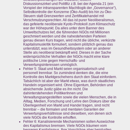
Diskussionszirkel und Politfilz z.B. bei der Agenda 21 (ein
Vorspiel der intransparenten Machtlogik der „Governance“),
Selbstkontrolle der Konzerne (Öko-Audit) bis hin zu Öko-
Steuern statt Grenzwerten und Zertifikatehandel mit
Verschmutzungsrechten. All das ist purer Neoliberalismus,
das gefeierte neoliberale Kyoto-Protokoll zum Klimaschutz
war der Höhepunkt. Da alles unter dem Banner des
Umweltschutzes lief, die führenden NGOs mit Millionen
geschmiert werden und die nahestehenden Parteien
genau diesen Kurs tragen, wird nicht die übliche, verkürzte
Kapitalismuskritik formuliert, sondern plötzlich genau das
unterstützt, was im Gesundheitssystem oder an anderer
Stelle als neoliberal bekämpft wird. Dieses in der Sache
widersprüchliche Verhalten der NGOs macht eine klare
politische Linie gegen Herrschafts- und
Verwertungsinteressen unmöglich.
Fehler 5: Staat und Markt seien organisatorisch und
personell trennbar. So zumindest denken die, die eine
Kontrolle des Marktgeschehens durch den Staat einfordern.
Tatsächlich ist aber der Markt etwas, was durch staatliches
Handeln organisiert wird. Ohne Eigentum, Behörden und
absichernde Justiz gäbe es ihn nicht. Die
dahinterstehenden PolitikerInnen und
Verwaltungsangestellten sowie die vielen Menschen, die in
Alltag, Medien, Forschung und Lehre den Diskurs über die
Überlegenheit von Markt und Handel tragen, sind nicht
trennbar – die formalen und mentalen Garanten der
Verwertungsverhältnisse sind dieselben, von denen sich
viele NGOs die Kontrolle erhoffen.
Fehler 6: Kanalisierende Mechanismen sollen Auswüchse
des Kapitalismus bremsen. Viele NGOs träumen vom
besseren Kapitalismus. Ihre Vorschläge aber beinhalten