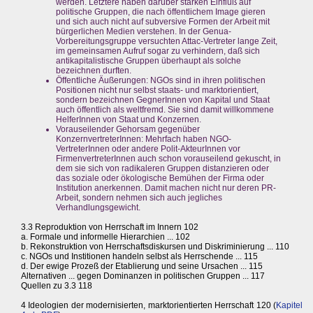
werden. Letztere haben darüber starken Einfluß auf
politische Gruppen, die nach öffentlichem Image gieren
und sich auch nicht auf subversive Formen der Arbeit mit
bürgerlichen Medien verstehen. In der Genua-
Vorbereitungsgruppe versuchten Attac-Vertreter lange Zeit,
im gemeinsamen Aufruf sogar zu verhindern, daß sich
antikapitalistische Gruppen überhaupt als solche
bezeichnen durften.
Öffentliche Äußerungen: NGOs sind in ihren politischen
Positionen nicht nur selbst staats- und marktorientiert,
sondern bezeichnen GegnerInnen von Kapital und Staat
auch öffentlich als weltfremd. Sie sind damit willkommene
HelferInnen von Staat und Konzernen.
Vorauseilender Gehorsam gegenüber
KonzernvertreterInnen: Mehrfach haben NGO-
VertreterInnen oder andere Polit-AkteurInnen vor
FirmenvertreterInnen auch schon vorauseilend gekuscht, in
dem sie sich von radikaleren Gruppen distanzieren oder
das soziale oder ökologische Bemühen der Firma oder
Institution anerkennen. Damit machen nicht nur deren PR-
Arbeit, sondern nehmen sich auch jegliches
Verhandlungsgewicht.
3.3 Reproduktion von Herrschaft im Innern 102
a. Formale und informelle Hierarchien ... 102
b. Rekonstruktion von Herrschaftsdiskursen und Diskriminierung ... 110
c. NGOs und Institionen handeln selbst als Herrschende ... 115
d. Der ewige Prozeß der Etablierung und seine Ursachen ... 115
Alternativen ... gegen Dominanzen in politischen Gruppen ... 117
Quellen zu 3.3 118
4 Ideologien der modernisierten, marktorientierten Herrschaft 120 (
Kapitel