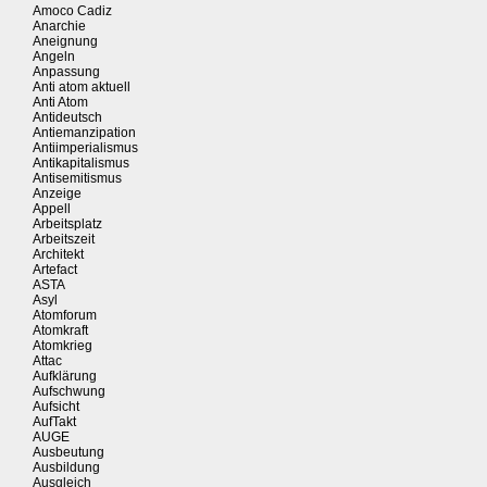
Amoco Cadiz
Anarchie
Aneignung
Angeln
Anpassung
Anti atom aktuell
Anti Atom
Antideutsch
Antiemanzipation
Antiimperialismus
Antikapitalismus
Antisemitismus
Anzeige
Appell
Arbeitsplatz
Arbeitszeit
Architekt
Artefact
ASTA
Asyl
Atomforum
Atomkraft
Atomkrieg
Attac
Aufklärung
Aufschwung
Aufsicht
AufTakt
AUGE
Ausbeutung
Ausbildung
Ausgleich