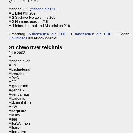
Quellen zu 4.7 208
Anhang 209 (
Anhang als PDF
)
A.1 Literatur 209
A.2 Stichwortverzeichnis 209
A.3 Namensregister 216
A.4 Infos, Internet und Materialien 218
Umschlag:
Außenseiten als PDF
++
Innenseiten als PDF
++ Mehr
Downloads
als eBook oder PDF
Stichwortverzeichnis
14.9.2002
A
Abhängigkeit
ABM
Abschiebung
Abwicklung
ADAC
AEG
Afghanistan
Agenda 21
Agendahaus
Akademie
Akkumulation
AKW
Akzeptanz
Alaska
Allee
AllerWohnen
Allianz
Alternative