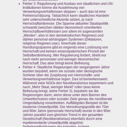
Fehler 3: Regulierung und Ausbau von staatlichen und UN-
Institutionen könne die Ausdehnung von
Verwertungsverhältnissen stoppen – auch das ist eine
Fehleinschätzung. Tatsächlich kann staatliches Handeln
sehr unterschiedliche Akzente setzen, je nach
Herrschaftsinteresse. Die Spanne aktueller Staatspolitik
schwankt zwischen stärker ökonomisch orientierten
Herrschaftsverhältnissen (vor allem im sogenannten
„Westen“, also in den demokratischen Regimes) und
stärker personal-abhängigen Systemen (Diktaturen,
religiöse Regimes usw.). Innerhalb dieser
Handlungsspanne gibt es nirgends eine Loslösung von
Herrschaft und keinen emanzipatorischen Prozeß der
Selbstbestimmung. Wer Regulierung fordert, strebt nur
nach mehr personaler und weniger ökonomischer
Herrschaft. Das aber bringt keine Befreiung.
Fehler 4: Staatliche Regelungen der vergangenen Jahre
wurden bejubelt, wenn sie soziale oder ökologische
Schleier über die Zuspitzung von Herrschafts- und
Verwertungsverhältnisse legen. Das ist bemerkenswert.
Während viele NGOs den Neoliberalismus bejammern und
nach „Mehr Staat, weniger Markt“ rufen (was keine
Befreiung bringt, siehe Fehler 3), bejubeln sie die
Regierungen dann, wenn diese unter dem Banner des
Umweltschutzes oder sozialer Ziele genau die neoliberale
Umgestaltung vorantreiben. Auffälligstes Beispiel ist die
moderne Umweltpolitik. Die Verordnungspolitik der 70er
und 80er Jahre (personale Herrschaft) wurde in den 90er
Jahren parallel zum gleichen Trend in der gesamten
Gesellschaft (Neoliberalismus) ebenfalls durch eine
marktorientierte Umweltpolitik abgelöst:
Selbstverpflichtungen der Industrie, lockere