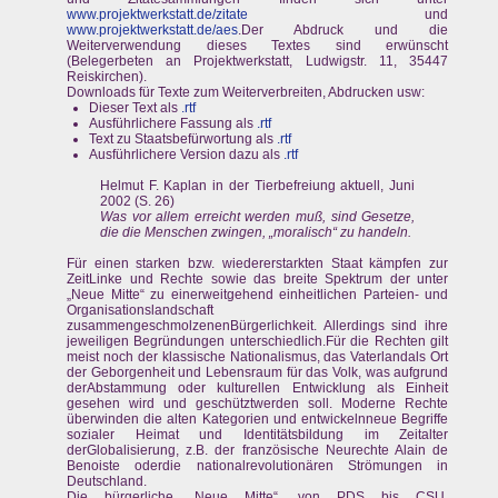
www.projektwerkstatt.de/zitate
und
www.projektwerkstatt.de/aes
.Der Abdruck und die
Weiterverwendung dieses Textes sind erwünscht
(Belegerbeten an Projektwerkstatt, Ludwigstr. 11, 35447
Reiskirchen).
Downloads für Texte zum Weiterverbreiten, Abdrucken usw:
Dieser Text als
.rtf
Ausführlichere Fassung als
.rtf
Text zu Staatsbefürwortung als
.rtf
Ausführlichere Version dazu als
.rtf
Helmut F. Kaplan in der Tierbefreiung aktuell, Juni
2002 (S. 26)
Was vor allem erreicht werden muß, sind Gesetze,
die die Menschen zwingen, „moralisch“ zu handeln.
Für einen starken bzw. wiedererstarkten Staat kämpfen zur
ZeitLinke und Rechte sowie das breite Spektrum der unter
„Neue Mitte“ zu einerweitgehend einheitlichen Parteien- und
Organisationslandschaft
zusammengeschmolzenenBürgerlichkeit. Allerdings sind ihre
jeweiligen Begründungen unterschiedlich.Für die Rechten gilt
meist noch der klassische Nationalismus, das Vaterlandals Ort
der Geborgenheit und Lebensraum für das Volk, was aufgrund
derAbstammung oder kulturellen Entwicklung als Einheit
gesehen wird und geschütztwerden soll. Moderne Rechte
überwinden die alten Kategorien und entwickelnneue Begriffe
sozialer Heimat und Identitätsbildung im Zeitalter
derGlobalisierung, z.B. der französische Neurechte Alain de
Benoiste oderdie nationalrevolutionären Strömungen in
Deutschland.
Die bürgerliche „Neue Mitte“, von PDS bis CSU,