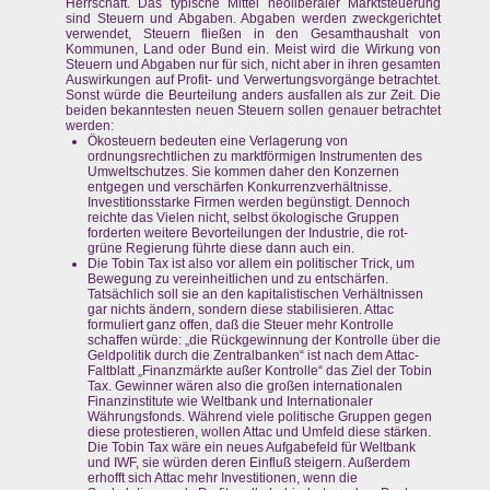
Herrschaft. Das typische Mittel neoliberaler Marktsteuerung
sind Steuern und Abgaben. Abgaben werden zweckgerichtet
verwendet, Steuern fließen in den Gesamthaushalt von
Kommunen, Land oder Bund ein. Meist wird die Wirkung von
Steuern und Abgaben nur für sich, nicht aber in ihren gesamten
Auswirkungen auf Profit- und Verwertungsvorgänge betrachtet.
Sonst würde die Beurteilung anders ausfallen als zur Zeit. Die
beiden bekanntesten neuen Steuern sollen genauer betrachtet
werden:
Ökosteuern bedeuten eine Verlagerung von
ordnungsrechtlichen zu marktförmigen Instrumenten des
Umweltschutzes. Sie kommen daher den Konzernen
entgegen und verschärfen Konkurrenzverhältnisse.
Investitionsstarke Firmen werden begünstigt. Dennoch
reichte das Vielen nicht, selbst ökologische Gruppen
forderten weitere Bevorteilungen der Industrie, die rot-
grüne Regierung führte diese dann auch ein.
Die Tobin Tax ist also vor allem ein politischer Trick, um
Bewegung zu vereinheitlichen und zu entschärfen.
Tatsächlich soll sie an den kapitalistischen Verhältnissen
gar nichts ändern, sondern diese stabilisieren. Attac
formuliert ganz offen, daß die Steuer mehr Kontrolle
schaffen würde: „die Rückgewinnung der Kontrolle über die
Geldpolitik durch die Zentralbanken“ ist nach dem Attac-
Faltblatt „Finanzmärkte außer Kontrolle“ das Ziel der Tobin
Tax. Gewinner wären also die großen internationalen
Finanzinstitute wie Weltbank und Internationaler
Währungsfonds. Während viele politische Gruppen gegen
diese protestieren, wollen Attac und Umfeld diese stärken.
Die Tobin Tax wäre ein neues Aufgabefeld für Weltbank
und IWF, sie würden deren Einfluß steigern. Außerdem
erhofft sich Attac mehr Investitionen, wenn die