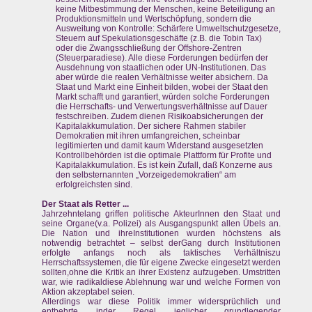
keine Mitbestimmung der Menschen, keine Beteiligung an
Produktionsmitteln und Wertschöpfung, sondern die
Ausweitung von Kontrolle: Schärfere Umweltschutzgesetze,
Steuern auf Spekulationsgeschäfte (z.B. die Tobin Tax)
oder die Zwangsschließung der Offshore-Zentren
(Steuerparadiese). Alle diese Forderungen bedürfen der
Ausdehnung von staatlichen oder UN-Institutionen. Das
aber würde die realen Verhältnisse weiter absichern. Da
Staat und Markt eine Einheit bilden, wobei der Staat den
Markt schafft und garantiert, würden solche Forderungen
die Herrschafts- und Verwertungsverhältnisse auf Dauer
festschreiben. Zudem dienen Risikoabsicherungen der
Kapitalakkumulation. Der sichere Rahmen stabiler
Demokratien mit ihren umfangreichen, scheinbar
legitimierten und damit kaum Widerstand ausgesetzten
Kontrollbehörden ist die optimale Plattform für Profite und
Kapitalakkumulation. Es ist kein Zufall, daß Konzerne aus
den selbsternannten „Vorzeigedemokratien“ am
erfolgreichsten sind.
Der Staat als Retter ...
Jahrzehntelang griffen politische AkteurInnen den Staat und
seine Organe(v.a. Polizei) als Ausgangspunkt allen Übels an.
Die Nation und ihreInstitutionen wurden höchstens als
notwendig betrachtet – selbst derGang durch Institutionen
erfolgte anfangs noch als taktisches Verhältniszu
Herrschaftssystemen, die für eigene Zwecke eingesetzt werden
sollten,ohne die Kritik an ihrer Existenz aufzugeben. Umstritten
war, wie radikaldiese Ablehnung war und welche Formen von
Aktion akzeptabel seien.
Allerdings war diese Politik immer widersprüchlich und
entbehrte inder Regel jeglicher grundlegender