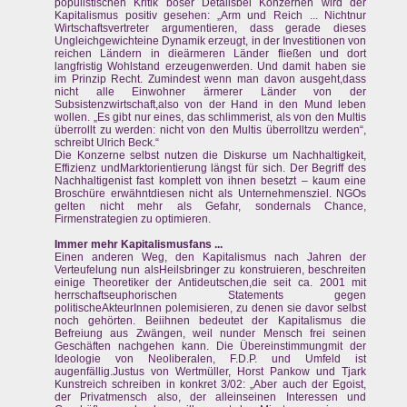
populistischen Kritik böser Detailsbei Konzernen wird der
Kapitalismus positiv gesehen: „Arm und Reich ... Nichtnur
Wirtschaftsvertreter argumentieren, dass gerade dieses
Ungleichgewichteine Dynamik erzeugt, in der Investitionen von
reichen Ländern in dieärmeren Länder fließen und dort
langfristig Wohlstand erzeugenwerden. Und damit haben sie
im Prinzip Recht. Zumindest wenn man davon ausgeht,dass
nicht alle Einwohner ärmerer Länder von der
Subsistenzwirtschaft,also von der Hand in den Mund leben
wollen. „Es gibt nur eines, das schlimmerist, als von den Multis
überrollt zu werden: nicht von den Multis überrolltzu werden“,
schreibt Ulrich Beck.“
Die Konzerne selbst nutzen die Diskurse um Nachhaltigkeit,
Effizienz undMarktorientierung längst für sich. Der Begriff des
Nachhaltigenist fast komplett von ihnen besetzt – kaum eine
Broschüre erwähntdiesen nicht als Unternehmensziel. NGOs
gelten nicht mehr als Gefahr, sondernals Chance,
Firmenstrategien zu optimieren.
Immer mehr Kapitalismusfans ...
Einen anderen Weg, den Kapitalismus nach Jahren der
Verteufelung nun alsHeilsbringer zu konstruieren, beschreiten
einige Theoretiker der Antideutschen,die seit ca. 2001 mit
herrschaftseuphorischen Statements gegen
politischeAkteurInnen polemisieren, zu denen sie davor selbst
noch gehörten. Beiihnen bedeutet der Kapitalismus die
Befreiung aus Zwängen, weil nunder Mensch frei seinen
Geschäften nachgehen kann. Die Übereinstimmungmit der
Ideologie von Neoliberalen, F.D.P. und Umfeld ist
augenfällig.Justus von Wertmüller, Horst Pankow und Tjark
Kunstreich schreiben in konkret 3/02: „Aber auch der Egoist,
der Privatmensch also, der alleinseinen Interessen und