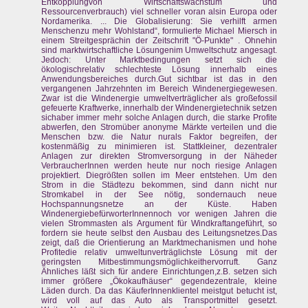
Entkopplungvon Wirtschaftswachstum und
Ressourcenverbrauch) viel schneller voran alsin Europa oder
Nordamerika. ... Die Globalisierung: Sie verhilft armen
Menschenzu mehr Wohlstand“, formulierte Michael Miersch in
einem Streitgesprächin der Zeitschrift "Ö-Punkte" . Ohnehin
sind marktwirtschaftliche Lösungenim Umweltschutz angesagt.
Jedoch: Unter Marktbedingungen setzt sich die
ökologischrelativ schlechteste Lösung innerhalb eines
Anwendungsbereiches durch.Gut sichtbar ist das in den
vergangenen Jahrzehnten im Bereich Windenergiegewesen.
Zwar ist die Windenergie umweltverträglicher als großefossil
gefeuerte Kraftwerke, innerhalb der Windenergietechnik setzen
sichaber immer mehr solche Anlagen durch, die starke Profite
abwerfen, den Stromüber anonyme Märkte verteilen und die
Menschen bzw. die Natur nurals Faktor begreifen, der
kostenmäßig zu minimieren ist. Stattkleiner, dezentraler
Anlagen zur direkten Stromversorgung in der Näheder
VerbraucherInnen werden heute nur noch riesige Anlagen
projektiert. Diegrößten sollen im Meer entstehen. Um den
Strom in die Städtezu bekommen, sind dann nicht nur
Stromkabel in der See nötig, sondernauch neue
Hochspannungsnetze an der Küste. Haben
WindenergiebefürworterInnennoch vor wenigen Jahren die
vielen Strommasten als Argument für Windkraftangeführt, so
fordern sie heute selbst den Ausbau des Leitungsnetzes.Das
zeigt, daß die Orientierung an Marktmechanismen und hohe
Profitedie relativ umweltunverträglichste Lösung mit der
geringsten Mitbestimmungsmöglichkeithervorruft. Ganz
Ähnliches läßt sich für andere Einrichtungen,z.B. setzen sich
immer größere „Ökokaufhäuser“ gegendezentrale, kleine
Läden durch. Da das KäuferInnenklientel meistgut betucht ist,
wird voll auf das Auto als Transportmittel gesetzt.