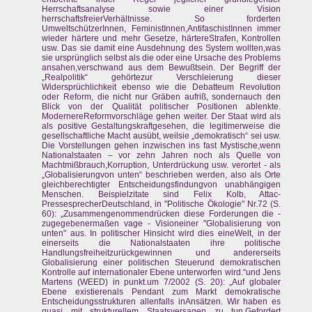
Herrschaftsanalyse sowie einer Vision
herrschaftsfreierVerhältnisse. So forderten
UmweltschützerInnen, FeministInnen,AntifaschistInnen immer
wieder härtere und mehr Gesetze, härtereStrafen, Kontrollen
usw. Das sie damit eine Ausdehnung des System wollten,was
sie ursprünglich selbst als die oder eine Ursache des Problems
ansahen,verschwand aus dem Bewußtsein. Der Begriff der
„Realpolitik“ gehörtezur Verschleierung dieser
Widersprüchlichkeit ebenso wie die Debatteum Revolution
oder Reform, die nicht nur Gräben aufriß, sondernauch den
Blick von der Qualität politischer Positionen ablenkte.
ModernereReformvorschläge gehen weiter. Der Staat wird als
als positive Gestaltungskraftgesehen, die legitimerweise die
gesellschaftliche Macht ausübt, weilsie „demokratisch“ sei usw.
Die Vorstellungen gehen inzwischen ins fast Mystische,wenn
Nationalstaaten – vor zehn Jahren noch als Quelle von
Machtmißbrauch,Korruption, Unterdrückung usw. verortet - als
„Globalisierungvon unten“ beschrieben werden, also als Orte
gleichberechtigter Entscheidungsfindungvon unabhängigen
Menschen. Beispielzitate sind Felix Kolb, Attac-
PressesprecherDeutschland, in "Politische Ökologie" Nr.72 (S.
60): „Zusammengenommendrücken diese Forderungen die -
zugegebenermaßen vage - Visioneiner "Globalisierung von
unten" aus. In politischer Hinsicht wird dies eineWelt, in der
einerseits die Nationalstaaten ihre politische
Handlungsfreiheitzurückgewinnen und andererseits
Globalisierung einer politischen Steuerund demokratischen
Kontrolle auf internationaler Ebene unterworfen wird.“und Jens
Martens (WEED) in punkt.um 7/2002 (S. 20): „Auf globaler
Ebene existierenals Pendant zum Markt demokratische
Entscheidungsstrukturen allenfalls inAnsätzen. Wir haben es
quasi mit strukturellem Staatsversagen zu tun.Gefordert