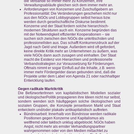
die Verbände so immer mehr zu Konzernen, ihre
Verwaltungsabläufe gleichen sich dem immer mehr an.
Anforderungen von Konzernen und Zuschußgebern an
Professionalität: Die Veränderungen geschehen nicht nur
aus den NGOs und Lobbygruppen selbst heraus bzw.
werden durch gesellschaftliche Diskurse bestimmt.
Konzerne und der Staat fordern solche hierarchisch-
modernen Strukturen auch ein. Konzerne begründen das
mit der Notwendigkeit effizienter Kooperationen – sie
suchen sich zwischen den NGOs die unkritischsten und
professionellsten aus. Das schafft Konkurrenzdruck auf der
Jagd nach Geld und Image. Außerdem wird oft gefordert,
keine direkte Kritik mehr an Unternehmen zu äußern, was
viele NGOs dann auch zusagen und einhalten. Der Staat
macht die Existenz von Hierarchien und professionelle
Verbandsstrategien zur Voraussetzung für Förderungen.
Oftmals nimmt er sogar Einfluß auf die Inhalte, z.B. wenn
immer mehr Fördergelder daran gebunden sind, daß die
Projekte unter dem Label von Agenda 21 oder nachhaltiger
Entwicklung laufen.
Gegen radikale Marktkritik
Die BefürworterInnen von kapitalistischen Modellen sozialer
und ökologischerPolitik propagieren ihre Ideen nicht nur selbst,
sondern wenden sich häufiggegen solche ökologischen und
sozialen Gruppen, die Konzepte jenseitsvon Markt und Staat
entwickeln und/oder plakativ antikapitalistisch auftreten.
Bündnisarbeit: Innerhalb von Bündnisse werden radikale
Positionen gegen Konzerne und Kapitalismus als
weltfremd oder taktisch unklug abgeblockt. NGOs haben
Angst, nicht mehr als ernster Verhandlungspartner
wahrgenommen oder von den Medien mißachtet zu