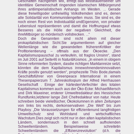
Geschäften nachgehen will, erregt das Misstrauenseiner um
identitäre Gemeinschaft ringenden islamischen Mitbürgerund
ihres antiimperialistischen Anhangs im Westen. ... Gerade
diese freiwilligoder unfreiwillig Volksfremden sind es, denen
alle Solidarität von Kommunistengelten muss. Sie sind es, die
noch einen Rest von Individualität undEigensinn, von privater
Lebenslust repräsentieren und damit die Hoffnungauf etwas
Besseres als die Hölle der negativen Gleichheit, die
ihreMitbürger so mörderisch vollstrecken. ...“
Doch die Genannten sind nicht allein mit dieser
prokapitalistischen Sicht.Sie argumentieren auf gleicher
Wellenlänge wie die gewandelten früherenKritiker der
Profitorientierung – oftmals aus der Ökoecke. „Den
Kapitalismuspauschal zu verteufeln, ist fraglos Unsinn“, stand
im Juli 2001 auf Seite46 in Natur&Kosmos. „In einem in obigem
Sinne reformierten System, dasdie richtigen Marktanreize setzt,
könnten die dem Kapitalismus innewohnendeninnovativen
Kräfte positiv genutzt werden“, prophezeite Thilo Bode,damals
Geschäftsführer von Greenpeace International in einem
Thesenpapierzum 7. Jahreskolloqium der Alfred Herrhausen
Gesellschaft . Einige der härtestenVerfechter des totalen
Kapitalismus kommen auch aus der Öko-Ecke: MichaelMiersch
und Dirk Maxeiner, ersterer Umweltredakteur des Hessischen
Rundfunks,letzterer lange Zeit Chefredakteur von natur. Heute
schreiben beide vieleBücher, Ökokolumnen in allen Zeitungen
von links bis rechts, derkonservativen „Die Welt“ bis zum
Playboy. „Die Voraussetzungen für effizientenund langfristigen
Umweltschutz sind Wohlstand und wirtschaftliches
Wachstum.Dies zeigt sich nicht nur in den alten kapitalistischen
Ländern, sondernauch in den schnell aufholenden
Schwellenländern. Beispielsweise schreitetin
Schwellenländern die „Effizienzrevolution“ (d.h. die