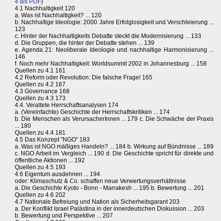
4 als PDF
)
4.1 Nachhaltigkeit 120
a. Was ist Nachhaltigkeit? ... 120
b. Nachhaltige Ideologie: 2000 Jahre Erfolglosigkeit und Verschleierung ...
123
c. Hinter der Nachhaltigkeits Debatte steckt die Modernisierung ... 133
d. Die Gruppen, die hinter der Debatte stehen ... 139
e. Agenda 21: Neoliberale Ideologie und nachhaltige Harmonisierung ...
146
f. Noch mehr Nachhaltigkeit: Worldsummit 2002 in Johannesburg ... 158
Quellen zu 4.1 161
4.2 Reform oder Revolution: Die falsche Frage! 165
Quellen zu 4.2 167
4.3 Governance 168
Quellen zu 4.3 173
4.4. Veraltete Herrschaftsanalysen 174
a. (Vereinfachte) Geschichte der Herrschaftskritiken ... 174
b. Die Menschen als VerursacherInnen ... 179 c. Die Schwäche der Praxis
... 180
Quellen zu 4.4 181
4.5 Das Konzept "NGO" 183
a. Was ist NGO mäßiges Handeln? ... 184 b. Wirkung auf Bündnisse ... 189
c. NGO Arbeit im Vergleich ... 190 d. Die Geschichte spricht für direkte und
öffentliche Aktionen ... 192
Quellen zu 4.5 193
4.6 Eigentum ausdehnen ... 194
oder: Klimaschutz & Co. schaffen neue Verwertungsverhältnisse
a. Die Geschichte Kyoto - Bonn - Marrakesh ... 195 b. Bewertung ... 201
Quellen zu 4.6 202
4.7 Nationale Befreiung und Nation als Sicherheitsgarant 203
a. Der Konflikt Israel Palästina in der innerdeutschen Diskussion ... 203
b. Bewertung und Perspektive ... 207