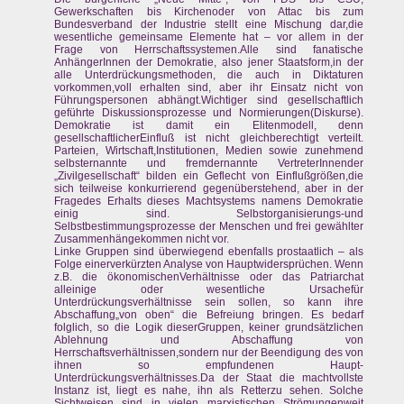
Gewerkschaften bis Kirchenoder von Attac bis zum
Bundesverband der Industrie stellt eine Mischung dar,die
wesentliche gemeinsame Elemente hat – vor allem in der
Frage von Herrschaftssystemen.Alle sind fanatische
AnhängerInnen der Demokratie, also jener Staatsform,in der
alle Unterdrückungsmethoden, die auch in Diktaturen
vorkommen,voll erhalten sind, aber ihr Einsatz nicht von
Führungspersonen abhängt.Wichtiger sind gesellschaftlich
geführte Diskussionsprozesse und Normierungen(Diskurse).
Demokratie ist damit ein Elitenmodell, denn
gesellschaftlicherEinfluß ist nicht gleichberechtigt verteilt.
Parteien, Wirtschaft,Institutionen, Medien sowie zunehmend
selbsternannte und fremdernannte VertreterInnender
„Zivilgesellschaft“ bilden ein Geflecht von Einflußgrößen,die
sich teilweise konkurrierend gegenüberstehend, aber in der
Fragedes Erhalts dieses Machtsystems namens Demokratie
einig sind. Selbstorganisierungs-und
Selbstbestimmungsprozesse der Menschen und frei gewählter
Zusammenhängekommen nicht vor.
Linke Gruppen sind überwiegend ebenfalls prostaatlich – als
Folge einerverkürzten Analyse von Hauptwidersprüchen. Wenn
z.B. die ökonomischenVerhältnisse oder das Patriarchat
alleinige oder wesentliche Ursachefür
Unterdrückungsverhältnisse sein sollen, so kann ihre
Abschaffung„von oben“ die Befreiung bringen. Es bedarf
folglich, so die Logik dieserGruppen, keiner grundsätzlichen
Ablehnung und Abschaffung von
Herrschaftsverhältnissen,sondern nur der Beendigung des von
ihnen so empfundenen Haupt-
Unterdrückungsverhältnisses.Da der Staat die machtvollste
Instanz ist, liegt es nahe, ihn als Retterzu sehen. Solche
Sichtweisen sind in vielen marxistischen Strömungenweit