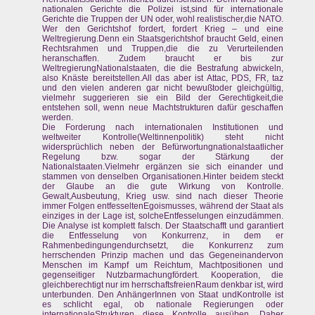
nationalen Gerichte die Polizei ist,sind für internationale
Gerichte die Truppen der UN oder, wohl realistischer,die NATO.
Wer den Gerichtshof fordert, fordert Krieg – und eine
Weltregierung.Denn ein Staatsgerichtshof braucht Geld, einen
Rechtsrahmen und Truppen,die die zu Verurteilenden
heranschaffen. Zudem braucht er bis zur
WeltregierungNationalstaaten, die die Bestrafung abwickeln,
also Knäste bereitstellen.All das aber ist Attac, PDS, FR, taz
und den vielen anderen gar nicht bewußtoder gleichgültig,
vielmehr suggerieren sie ein Bild der Gerechtigkeit,die
entstehen soll, wenn neue Machtstrukturen dafür geschaffen
werden.
Die Forderung nach internationalen Institutionen und
weltweiter Kontrolle(Weltinnenpolitik) steht nicht
widersprüchlich neben der Befürwortungnationalstaatlicher
Regelung bzw. sogar der Stärkung der
Nationalstaaten.Vielmehr ergänzen sie sich einander und
stammen von denselben Organisationen.Hinter beidem steckt
der Glaube an die gute Wirkung von Kontrolle.
Gewalt,Ausbeutung, Krieg usw. sind nach dieser Theorie
immer Folgen entfesseltenEgoismusses, während der Staat als
einziges in der Lage ist, solcheEntfesselungen einzudämmen.
Die Analyse ist komplett falsch. Der Staatschafft und garantiert
die Entfesselung von Konkurrenz, in dem er
Rahmenbedingungendurchsetzt, die Konkurrenz zum
herrschenden Prinzip machen und das Gegeneinandervon
Menschen im Kampf um Reichtum, Machtpositionen und
gegenseitiger Nutzbarmachungfördert. Kooperation, die
gleichberechtigt nur im herrschaftsfreienRaum denkbar ist, wird
unterbunden. Den AnhängerInnen von Staat undKontrolle ist
es schlicht egal, ob nationale Regierungen oder
internationaleStrukturen diese Kontrolle ausüben. Daher