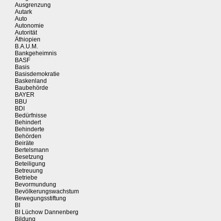
Ausgrenzung
Autark
Auto
Autonomie
Autorität
Äthiopien
B.A.U.M.
Bankgeheimnis
BASF
Basis
Basisdemokratie
Baskenland
Baubehörde
BAYER
BBU
BDI
Bedürfnisse
Behindert
Behinderte
Behörden
Beiräte
Bertelsmann
Besetzung
Beteiligung
Betreuung
Betriebe
Bevormundung
Bevölkerungswachstum
Bewegungsstiftung
BI
BI Lüchow Dannenberg
Bildung