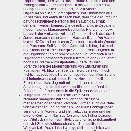
Reproduktion, dem Druck des sozialen Umfeldes und den
Zwängen von Repression über Dienstverhältnisse usw.
nachgeben und sich etablieren, bis zur Ausrichtung der
Organisation auf die Förderquellen und Einnahmen aus
Konzernen und Verkaufsgeschäften, damit die dadurch und
dafür geschaffenen Personalstellen auch dauerhaft
gehalten werden können. Die gesellschaftliche Debatte um
modernisiertes Management, schlanke Hierarchien usw.
hat auch die Verbände voll erfaßt und setzt sich dort durch.
Junge, managementerfahrene Hauptamtliche: Der Wandel
in den NGOs und politischen Gruppen ist auch ein Wandel
der Personen. Seit Mitte 90er Jahre ist sichtbar, daß markt-
und staatsorientierte Konzepte vor allem von Jüngeren in
die Organisationen gebracht werden. Bei Verbänden mit
Jugendorganisationen wurden letztere, in den 80er Jahren
noch das interne Protestpotential, überall zu den
Vorantreibern der Modernisierung von Strukturen und
Positionen. Ab Mitte der 90er Jahre wurden kaum noch
fachlich ausgebildete Personen, sondern vor allem solche
mit betriebswirtschaftlichem Know-How eingestellt.
Ehemals radikale JugendfunktionärInnen machten
Ausbildungen in betriebswirtschaftlichen oder ähnlichen
Feldern und rückten dann in die Spitzenpositionen auf.
Image und Reichtum als neue Ziele: Stark
zusammenhängend mit dem Wechsel zu einem
managementorientierten Personal wurden auch die Ziele
von Verbänden und politischen, vor allem Lobbygruppen
verändert. Im Vordergrund steht jetzt das Image und der
eigene Reichtum. Nach außen wird (wie früher bezogen
auf Mitgliedszahlen) vermittelt, daß öffentliche Bekanntheit
und viel Geld gleichbedeutend sind mit politischer
Wirksamkeit. Doch das ist weit gefehlt – tatsächlich werden