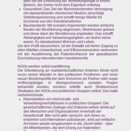
aber um die Einführung der Verwertungslogik in einem
Bereich, der bisher nicht dem Eigentum unterlag.
Gesundheit: Das Ziel der flächendeckenden Versorgung
mit standardisierter chemischer Medizin zerschlägt
Selbstorganisierung und schafft riesige Märkte für
Konzerne aus den Industrienationen.
Baustandards: Mit sozialen Argumenten werden einfache
Bauten der Bevölkerung abgerissen, Mietshäuser gebaut
und diese dann der Bevölkerung angeboten. Das schafft
Abhängigkeit und Verwertungslogiken, wo bisher keine
waren. Es standardisiert Wohnen und Leben.
Um den Profit abzusichern, ist die Debatte um freien Zugang zu
allen Märkten,Umweltschutz und Effizienzrevolution verbunden
mit der Ausdehnung der Patentrechteund der gewaltsamen
Durchsetzung internationaler Handelsrechte.
NGOs werden selbst marktförmig
Die Orientierung an marktwirtschaftlichen Kriterien führte nicht
nurzu einem Wandel in den politischen Positionen und einer
neuen Bündnispolitik,bei dem Konzerne als Partner oder sogar
Hoffnungsträger in ökologischenund sozialen Fragen
betrachtet wurden, sondern erfaßte auch Strukturenund
Strategien der NGOs und politischen Gruppen selbst. Das hatte
mehrereGründe:
Reproduktion von Herrschafts- und
Verwertungsverhältnissen in politischen Gruppen: Die
gesellschaftlichen Zwänge und Diskurse wirken direkt auf
alle Menschen und Organisationen innerhalb der
Gesellschaft. Wer nicht aktiv versucht, sich ihnen zu
entziehen und Alternativen aufzubauen, wird auf vielfache
Art immer wieder eingebunden in die „Norm“alität – über
die Mitwirkenden, die dem Drang zur materiellen