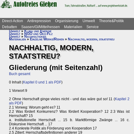
Direct-Action
Antirepression
Organisierung
Umwelt
Theorie&Politik
Debatten
Saasen/GI/Mittelhessen
Materialien
Service
Umwelt
»
Klima und Energie
Umwelt
»
NGO und Öko-Filz
Umwelt
»
Nachhaltigkeit
Materialien
»
Einzelne Werke/Reihen
»
Nachhaltig, modern, staatstreu
NACHHALTIG, MODERN,
STAATSTREU?
Gliederung (mit Seitenzahl)
Buch gesamt
0 Inhalt (
Kapitel 0 und 1 als PDF
)
1 Vorwort 9
2 Ohne Herrschaft ginge vieles nicht - und das wäre gut so! 11 (
Kapitel 2
als PDF
)
2.1 Vorweg: Worum geht es? 11
2.2 Was fördert Konkurrenz? Was fördert Kooperation? 12 2.3 Was ist
Herrschaft? 15
a. Institutionelle Herrschaft ... 15 b. Marktförmige Zwänge ... 16 c.
Diskursive Herrschaft ... 17
2.4 Konkrete Politik als Förderung von Kooperation 17
2.5 Zitiert: Herrschaftsdefinitionen anderer 19