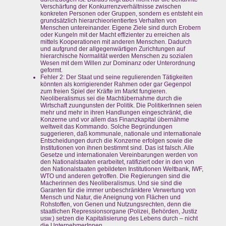
Verschärfung der Konkurrenzverhältnisse zwischen
konkreten Personen oder Gruppen, sondern es entsteht ein
grundsätzlich hierarchieorientiertes Verhalten von
Menschen untereinander. Eigene Ziele sind durch Erobern
oder Kungeln mit der Macht effizienter zu erreichen als
mittels Kooperationen mit anderen Menschen. Dadurch
und aufgrund der allgegenwärtigen Zurichtungen auf
hierarchische Normalität werden Menschen zu sozialen
Wesen mit dem Willen zur Dominanz oder Unterordnung
geformt.
Fehler 2: Der Staat und seine regulierenden Tätigkeiten
könnten als korrigierender Rahmen oder gar Gegenpol
zum freien Spiel der Kräfte im Markt fungieren.
Neoliberalismus sei die Machtübernahme durch die
Wirtschaft zuungunsten der Politik. Die PolitikerInnen seien
mehr und mehr in ihren Handlungen eingeschränkt, die
Konzerne und vor allem das Finanzkapital übernähme
weltweit das Kommando. Solche Begründungen
suggerieren, daß kommunale, nationale und internationale
Entscheidungen durch die Konzerne erfolgen sowie die
Institutionen von ihnen bestimmt sind. Das ist falsch. Alle
Gesetze und internationalen Vereinbarungen werden von
den Nationalstaaten erarbeitet, ratifiziert oder in den von
den Nationalstaaten gebildeten Institutionen Weltbank, IWF,
WTO und anderen getroffen. Die Regierungen sind die
Macherinnen des Neoliberalismus. Und sie sind die
Garanten für die immer unbeschränktere Verwertung von
Mensch und Natur, die Aneignung von Flächen und
Rohstoffen, von Genen und Nutzungsrechten, denn die
staatlichen Repressionsorgane (Polizei, Behörden, Justiz
usw.) setzen die Kapitalisierung des Lebens durch – nicht
die UnternehmerInnen.