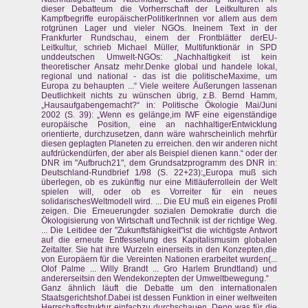
dieser Debatteum die Vorherrschaft der Leitkulturen als
Kampfbegriffe europäischerPolitikerInnen vor allem aus dem
rotgrünen Lager und vieler NGOs. Ineinem Text in der
Frankfurter Rundschau, einem der Frontblätter derEU-
Leitkultur, schrieb Michael Müller, Multifunktionär in SPD
unddeutschen Umwelt-NGOs: „Nachhaltigkeit ist kein
theoretischer Ansatz mehr.Denke global und handele lokal,
regional und national - das ist die politischeMaxime, um
Europa zu behaupten ...“ Viele weitere Äußerungen lassenan
Deutlichkeit nichts zu wünschen übrig, z.B. Bernd Hamm,
„Hausaufgabengemacht?“ in: Politische Ökologie Mai/Juni
2002 (S. 39): „Wenn es gelänge,im IWF eine eigenständige
europäische Position, eine an nachhaltigerEntwicklung
orientierte, durchzusetzen, dann wäre wahrscheinlich mehrfür
diesen geplagten Planeten zu erreichen. den wir anderen nicht
aufdrückendürfen, der aber als Beispiel dienen kann.“ oder der
DNR im "Aufbruch21", dem Grundsatzprogramm des DNR in:
Deutschland-Rundbrief 1/98 (S. 22+23):„Europa muß sich
überlegen, ob es zukünftig nur eine Mitläuferrollein der Welt
spielen will, oder ob es Vorreiter für ein neues
solidarischesWeltmodell wird. ... Die EU muß ein eigenes Profil
zeigen. Die Erneuerungder sozialen Demokratie durch die
Ökologisierung von Wirtschaft undTechnik ist der richtige Weg.
... Die Leitidee der "Zukunftsfähigkeit"ist die wichtigste Antwort
auf die erneute Entfesselung des Kapitalismusim globalen
Zeitalter. Sie hat ihre Wurzeln einerseits in den Konzepten,die
von Europäern für die Vereinten Nationen erarbeitet wurden(...
Olof Palme ... Willy Brandt ... Gro Harlem Brundtland) und
andererseitsin den Wendekonzepten der Umweltbewegung.“
Ganz ähnlich läuft die Debatte um den internationalen
Staatsgerichtshof.Dabei ist dessen Funktion in einer weltweiten
Herrschaftsstruktur einfachzu durchschauen. Denn was für die