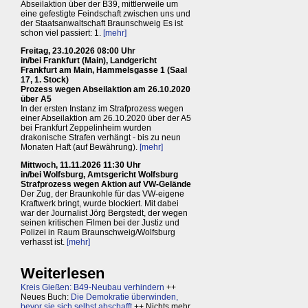
Abseilaktion über der B39, mittlerweile um
eine gefestigte Feindschaft zwischen uns und
der Staatsanwaltschaft Braunschweig Es ist
schon viel passiert: 1.
[mehr]
Freitag, 23.10.2026 08:00 Uhr
in/bei Frankfurt (Main), Landgericht
Frankfurt am Main, Hammelsgasse 1 (Saal
17, 1. Stock)
Prozess wegen Abseilaktion am 26.10.2020
über A5
In der ersten Instanz im Strafprozess wegen
einer Abseilaktion am 26.10.2020 über der A5
bei Frankfurt Zeppelinheim wurden
drakonische Strafen verhängt - bis zu neun
Monaten Haft (auf Bewährung).
[mehr]
Mittwoch, 11.11.2026 11:30 Uhr
in/bei Wolfsburg, Amtsgericht Wolfsburg
Strafprozess wegen Aktion auf VW-Gelände
Der Zug, der Braunkohle für das VW-eigene
Kraftwerk bringt, wurde blockiert. Mit dabei
war der Journalist Jörg Bergstedt, der wegen
seinen kritischen Filmen bei der Justiz und
Polizei in Raum Braunschweig/Wolfsburg
verhasst ist.
[mehr]
Weiterlesen
Kreis Gießen: B49-Neubau verhindern
++
Neues Buch:
Die Demokratie überwinden,
bevor sie sich selbst abschafft
++ Nichts mehr