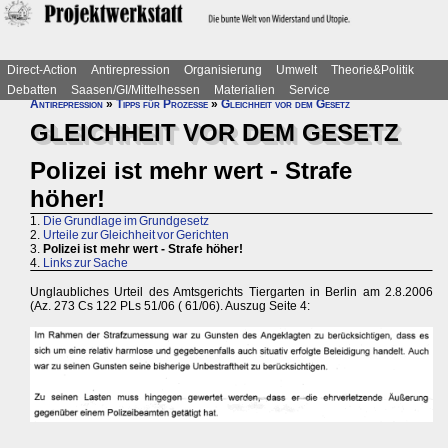
Direct-Action
Antirepression
Organisierung
Umwelt
Theorie&Politik
Debatten
Saasen/GI/Mittelhessen
Materialien
Service
Antirepression
»
Tipps für Prozesse
»
Gleichheit vor dem Gesetz
GLEICHHEIT VOR DEM GESETZ
Polizei ist mehr wert - Strafe
höher!
1.
Die Grundlage im Grundgesetz
2.
Urteile zur Gleichheit vor Gerichten
3.
Polizei ist mehr wert - Strafe höher!
4.
Links zur Sache
Unglaubliches Urteil des Amtsgerichts Tiergarten in Berlin am 2.8.2006
(Az. 273 Cs 122 PLs 51/06 ( 61/06). Auszug Seite 4: