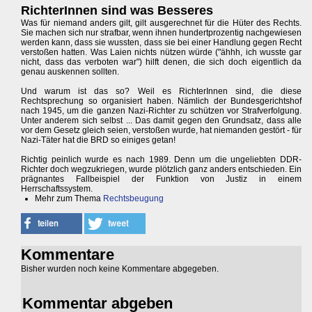
RichterInnen sind was Besseres
Was für niemand anders gilt, gilt ausgerechnet für die Hüter des Rechts.
Sie machen sich nur strafbar, wenn ihnen hundertprozentig nachgewiesen
werden kann, dass sie wussten, dass sie bei einer Handlung gegen Recht
verstoßen hatten. Was Laien nichts nützen würde ("ähhh, ich wusste gar
nicht, dass das verboten war") hilft denen, die sich doch eigentlich da
genau auskennen sollten.
Und warum ist das so? Weil es RichterInnen sind, die diese
Rechtsprechung so organisiert haben. Nämlich der Bundesgerichtshof
nach 1945, um die ganzen Nazi-Richter zu schützen vor Strafverfolgung.
Unter anderem sich selbst ... Das damit gegen den Grundsatz, dass alle
vor dem Gesetz gleich seien, verstoßen wurde, hat niemanden gestört - für
Nazi-Täter hat die BRD so einiges getan!
Richtig peinlich wurde es nach 1989. Denn um die ungeliebten DDR-
Richter doch wegzukriegen, wurde plötzlich ganz anders entschieden. Ein
prägnantes Fallbeispiel der Funktion von Justiz in einem
Herrschaftssystem.
Mehr zum Thema
Rechtsbeugung
Kommentare
Bisher wurden noch keine Kommentare abgegeben.
Kommentar abgeben