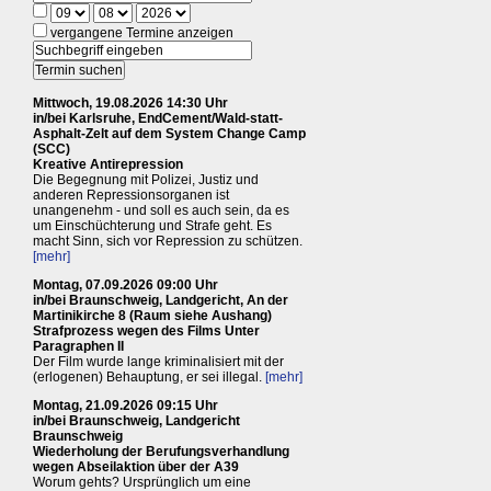
vergangene Termine anzeigen
Mittwoch, 19.08.2026 14:30 Uhr
in/bei Karlsruhe, EndCement/Wald-statt-
Asphalt-Zelt auf dem System Change Camp
(SCC)
Kreative Antirepression
Die Begegnung mit Polizei, Justiz und
anderen Repressionsorganen ist
unangenehm - und soll es auch sein, da es
um Einschüchterung und Strafe geht. Es
macht Sinn, sich vor Repression zu schützen.
[mehr]
Montag, 07.09.2026 09:00 Uhr
in/bei Braunschweig, Landgericht, An der
Martinikirche 8 (Raum siehe Aushang)
Strafprozess wegen des Films Unter
Paragraphen II
Der Film wurde lange kriminalisiert mit der
(erlogenen) Behauptung, er sei illegal.
[mehr]
Montag, 21.09.2026 09:15 Uhr
in/bei Braunschweig, Landgericht
Braunschweig
Wiederholung der Berufungsverhandlung
wegen Abseilaktion über der A39
Worum gehts? Ursprünglich um eine