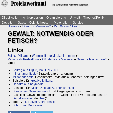
Direct-Action
Antirepression
Organisierung
Umwelt
Theorie&Politik
Debatten
Saasen/GI/Mittelhessen
Materialien
Service
Debatten
»
Gewalt - ja/nein/oder?
»
Pro Militanz/Gewalt
GEWALT: NOTWENDIG ODER
FETISCH?
Links
Fetisch Militanz
●
Wenn militante Macker jammern
●
Militanz als Protestform
●
G8: Identitäre Mackerei
●
Gewalt - Ja oder nein?
●
Links
Beitrag aus Gigi 3, Mai/Juni 2001
militant manifesto
(Strategiepapier, anonym)
Militanzdebatte
: Gesammelte Texte aus autonomen Zeitungen usw.
Beispiele für
kreative Militanz
Debatte auf Indymedia
Beispiele für:
Militanz schafft Aufmerksamkeit
Staatliches Gewaltmonopol
und Gegengewalt von unten
Basistext "Gewaltfrei oder militant - wichtig ist der Widerstand (als
PDF
,
Debattenseite
oder
Text
)"
Ideen zu
kreativer Antirepression
Schutz vor Repression