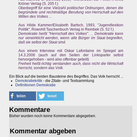
Kröner Verlag (S. 205 f.)
Oberbegriff für eine Vielzahl politischer Ordnungen, denen die
begründete und rechtmäßige Berufung von Herrschaft auf den
Willen des Volkes ...
Aus Hilde Kammer/Elisabeth Bartsch, 1993, "Jugendlexikon
Politik", Rowohlt Taschenbuch Verlag in Reinbek (S. 52 f.)
Demokratie heißt "Herrschaft des Volkes". ... Demokratie kann
nur verwirklicht werden, wenn alle Bürger im Staat begreifen,
daß sie selbst der Staat sind.
Aus einem Interview mit Oskar Lafontaine im Spiegel am
14.3.2006 (auch auf den Seiten der Linkspartei selbst
hervorgehoben - wird also offenbar geteilt)
Freiheit heißt richtig verstanden auch, dass nicht die Wirtschaft
herrscht, sondern das Volk.
Ein Blick auf die beiden Bausteine des Begriffes: Das Volk herrscht ...
Demokratiekritik
- die Zitate- und Textsammlung
Definitionen Demokratie
Kommentare
Bisher wurden noch keine Kommentare abgegeben.
Kommentar abgeben