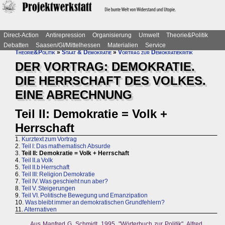
Direct-Action
Antirepression
Organisierung
Umwelt
Theorie&Politik
Debatten
Saasen/GI/Mittelhessen
Materialien
Service
Theorie&Politik
»
Staat & Demokratie
»
Vortrag zur Demokratiekritik
DER VORTRAG: DEMOKRATIE.
DIE HERRSCHAFT DES VOLKES.
EINE ABRECHNUNG
Teil II: Demokratie = Volk +
Herrschaft
1.
Kurztext zum Vortrag
2.
Teil I: Das mathematisch Absurde
3.
Teil II: Demokratie = Volk + Herrschaft
4.
Teil II.a Volk
5.
Teil II.b Herrschaft
6.
Teil III: Religion Demokratie
7.
Teil IV. Was geschieht nun aber?
8.
Teil V. Steigerungen
9.
Teil VI. Politische Bewegung und Emanzipation
10.
Was bleibt immer an demokratischen Grundfehlern?
11.
Alternativen
Aus Manfred G. Schmidt, 1995, "Wörterbuch zur Politik", Alfred