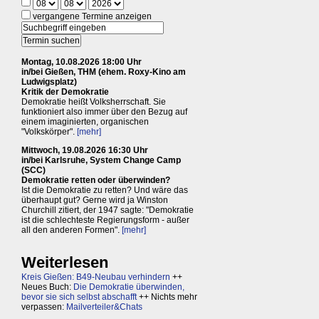
vergangene Termine anzeigen
Montag, 10.08.2026 18:00 Uhr
in/bei Gießen, THM (ehem. Roxy-Kino am
Ludwigsplatz)
Kritik der Demokratie
Demokratie heißt Volksherrschaft. Sie
funktioniert also immer über den Bezug auf
einem imaginierten, organischen
"Volkskörper".
[mehr]
Mittwoch, 19.08.2026 16:30 Uhr
in/bei Karlsruhe, System Change Camp
(SCC)
Demokratie retten oder überwinden?
Ist die Demokratie zu retten? Und wäre das
überhaupt gut? Gerne wird ja Winston
Churchill zitiert, der 1947 sagte: "Demokratie
ist die schlechteste Regierungsform - außer
all den anderen Formen".
[mehr]
Weiterlesen
Kreis Gießen: B49-Neubau verhindern
++
Neues Buch:
Die Demokratie überwinden,
bevor sie sich selbst abschafft
++ Nichts mehr
verpassen:
Mailverteiler&Chats