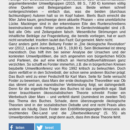
argumentierender Umweltgruppen (2015, 88 S., 7,80 €) kommen völlig
ohne Quellen und Belegangaben aus. Beide wirken schnell
runtergeschrieben – einfach das, was die beiden (durchaus
fachkundigen) Autoren halt so im Kopf haben. Bierls Buch erreicht die
90er Jahre kaum, geschweige denn aktuelle Phasen – eine unerklärliche
Lücke. Mackinger sind in der erkennbaren Eile des Runterschreibens
beeindruckend viele Fehler unterlaufen. Im Gentechnikkapitel sind z.B.
fast alle Orts- und Zeitangaben falsch. Wesentliche Strömungen und
inhaltliche Beiträge zur Fragestellung, die bereits vorliegen, hat er auch
nicht verarbeitet. Insofern lautet das Fazit: Gut gemeint. Mehr nicht.
Ganz anders geht John Bellamy Foster in „Die ökologische Revolution“
vor (2012, Laika in Hamburg, 148 S., 19,80 €). Sein Blickwinkel ist streng
marxistisch. Das hilft ihm bei seiner Analyse der Ursachen und der
konkreten Umweltpolitiken, die sich angenehm von bürgerlichen NGOs
und Parteien, die auf eine kritisch an Herrschaftsverhältnissen ganz
verzichten. So schafft es Forster immerhin, z.B. die in bürgerlichen Kreisen
bejubelte Umweltkonferenz von Rio 1992 kritisch zu beleuchten. Doch
dann verfällt er in den Schreibstil, der schon seine anderen Bücher prägt:
Das Buch wird zu einer Festschrift für Karl Marx. Seite für Seite versucht
Foster zu beweisen, dass Marx der erste ökologische Theoretiker war. Ob
das stimmt und aus marxistischer Verblendung folgt, sei dahingestellt.
Denn für die eigentliche Frage des Buches ist das eigentlich egal. Statt
einer brauchbaren ökosozialistischen Theorie schreibt Foster ein
Werbebuch über Marx – und verfehlt damit (zumindest im zweiten Teil)
das Thema des Buches. Schade, denn überzeugende ökologische
Theorien sind in der sozialistischen Debatte und erst recht Praxis alles
andere als häufig. Dass Foster den Erdölfördergigangten Venezuela als
leuchtendes Öko-Land und die „Überbevölkerung“ (S. 55) als
Umweltproblem darstellt, zeigt denn auch, dass ihm diese Theorie fehlt.