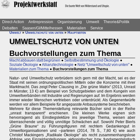
Direct-Action
Antirepression
Organisierung
Umwelt
Theorie&Politik
Debatten
Saasen/GI/Mittelhessen
Materialien
Service
Umwelt
»
Umweltschutz von unten
»
Hauptseiten
UMWELTSCHUTZ VON UNTEN
Buchvorstellungen zum Thema
Macht abbauen statt begrünen
●
Selbstbestimmung und Ökologie
●
Soziale Ökologie
●
Allianztechnologie
●
Netz "Umweltschutz von unten"
●
Materialien zum Thema
●
Buchvorstellungen zum Thema
Natur- und Umweltschutz verbrüdern sich gern mit der Macht, sei es der
Staat mit seinen ordnungspolitischen Mitteln oder die Konzerne mit ihrer
Marktmacht. Das zeigt Peter Clausing in „Die grüne Matrix“ (2013, Unrast
in Münster, 13 €) am Beispiel von Schutzgebieten und dem Kungeln von
Umweltverbänden mit Industrie und Regierungen auf. Im Ergebnis werden
immer wieder Menschen vertrieben oder unterdrückt. Als Gegenentwürfe
werden vor allem Beispiele für angepasste Anbausysteme beschrieben.
Mehrere für diese Themenstellung relevante Bücher sind in der Reihe
„unrast transparent“ erschienen. Die kleinen Werke eignen sich
hervorragend als Einstiegslektüre ins jeweilige Thema, weisen aber
überraschende und völlig unnötige Schwächen auf. Sowohl Peter Bierls
„Grüne Braune“ zu Führungsfiguren mit rechtem Gedankengut in
Umweltorganisationen und –parteien (2014, 78 S., 7,80 €) wie auch
Christof Mackingers „Radikale Ökologie“ als recht zusammenhangslose
Abfolge von Einzeldarstellungen aktionistischer bzw. fundamentalistisch