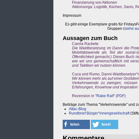
Finanzierung von Aktionen
Aktionsorga: Logistik, Küchen, Sanis, 
Impressum
Es gibt einige Exemplare gratis für Friday
Gruppen (
siehe au
Aussagen zum Buch
Carola Rackete:
Die Waldbesetzung im Danni die Protes
Mobilitätswende als Teil der sozial
Öffentlichkeit gemacht.) Dieses Buch i
wie wir uns gemeinschaftlich mit ver
und Taktiken wir nutzen können.
Cuca und Rumo, Danni-Waldbesetzer*i
Wir können mehr als auf einer Großdemo
Verkehrswende zu zwingen, müssen un
Erfahrungen, Knowhow und Inspiration w
Rezension in "
Rabe Ralf
" (
PDF
)
Beiträge zum Thema "Verkehrswende" und 
Attac-Blog
Rundbrief Bürger*innengesellschaft
(Stift
Kommentare