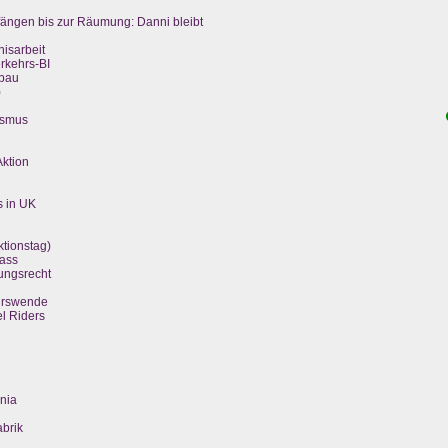
ängen bis zur Räumung: Danni bleibt
isarbeit
rkehrs-BI
nbau
)
ismus
ktion
s in UK
tionstag)
Mass
ungsrecht
ehrswende
l Riders
enia
abrik