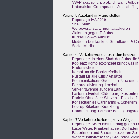
VW-Plakat spricht plötzlich wahr: Adbus
Hafenaktion Greenpeace : Autoschiffe 
Kapitel 5 Autoland in Frage stellen
Reportage IAA 2019
Shell Slam
Werbeveranstaltungen attackieren
Aktionen gegen E-Autos
Kurzes How-to Adbust
Medienarbeit konkret: Grundlagen & Ch
Social Media
Kapitel 6: Verkehrswende lokal durchsetzen
Reportage: In einer Stadt der Autos di
Koblenz: Komplettkonzept bringt was i
Radentscheide
Kampf um die Barrierefreiheit
Nulltarif für alle Öffis? Ansätze
Kommunikations-Guerilla in Jena und 
Bahnreaktivierung: Ilmebahn
Verkehrswende auf dem Land
Lastenradverleih Oldenburg: Kostenfrei 
Radeln Ohne Alter Wurzen – Rikscha für
Konsequentes Carsharing & Scheitern
Pop-up-Bikelane Kreuzberg
Handreichung: Formale Beteiligungsre
Kapitel 7 Verkehr reduzieren, kurze Wege
Reportage: Acker bleibt! Erfolg gegen L
kurze Wege; Krankenhäuser, Dorfladen
Bäuerinnen und Bauern blockieren Soj
Weitere Initiativen: Stay Grounded, Aktio