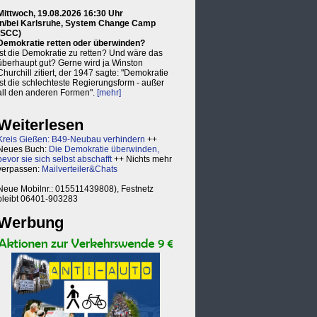
Mittwoch, 19.08.2026 16:30 Uhr
in/bei Karlsruhe, System Change Camp
(SCC)
Demokratie retten oder überwinden?
Ist die Demokratie zu retten? Und wäre das
überhaupt gut? Gerne wird ja Winston
Churchill zitiert, der 1947 sagte: "Demokratie
ist die schlechteste Regierungsform - außer
all den anderen Formen".
[mehr]
Weiterlesen
Kreis Gießen: B49-Neubau verhindern
++
Neues Buch:
Die Demokratie überwinden,
bevor sie sich selbst abschafft
++ Nichts mehr
verpassen:
Mailverteiler&Chats
Neue Mobilnr.: 015511439808), Festnetz
bleibt 06401-903283
Werbung