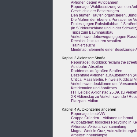
Aktionen gegen Autobahnen
Reportage: Waldbesetzung von den Anf
Geschichte der Besetzungen
Den bunten Haufen organisieren, Bündn
Die Mühen der Ebenen: Porträt einer Ve
Protest gegen Rohstoffabbau f. Straße
(in Süddeutschland und in der Schweiz
Tipps zum Baumhausbau
Verkehrswendebewegung gegen Rass
Rechtshilfestrukturen schaffen
Trainiert euch!
Mindmap: Elemente einer Besetzungs-A
Kapitel 3 Aktionsort Straße
Reportage: Rückblick reclaim the street
Autobahn-Abseilen
Raddemos auf großen Straßen
Dezentrale Aktionen auf Autobahnen (Ak
Critical Mass Berlin, Hinweis Kiddical 
Verkehrswendeaktionen und Versamml
Kreidemalen und ähnliches
FFF Leipzig Aktionstag 25.09. zu Verk
XR Aktionstag zu Verkehrswende / Rebe
Platzpark-Aktion
Kapitel 4 Autokonzerne angehen
Reportage: blockVW
Gruppe Gründen – Aktionen unformal
Autobatterien: tödliches Recycling in K
Aktionsort Aktionärsversammlung
Magna-Werk in Graz, Autozulieferungsf
Arbeiter*innenkämpfe