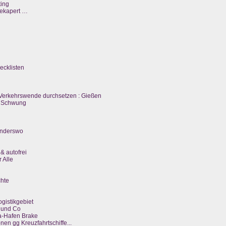
ting
gekapert …
ecklisten
e Verkehrswende durchsetzen : Gießen
n Schwung
anderswo
& autofrei
 Alle
chte
ogistikgebiet
 und Co
a-Hafen Brake
nen gg Kreuzfahrtschiffe...