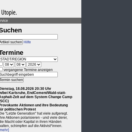
rvice
Suchen
Hilfe
Termine
vergangene Termine anzeigen
Dienstag, 18.08.2026 20:30 Uhr
in/bei Karlsruhe, EndCement/Wald-statt-
Asphalt-Zelt auf dem System Change Camp
(SCC)
Provokante Aktionen und ihre Bedeutung
für politischen Protest
Die "Letzte Generation" hat viele aufgeregt.
Ihre Aktionen polarisieren - und viele derer,
die Macht oder Kapital in ihren Händen
halten, schimpfen auf die Aktivist*innen.
[mehr]