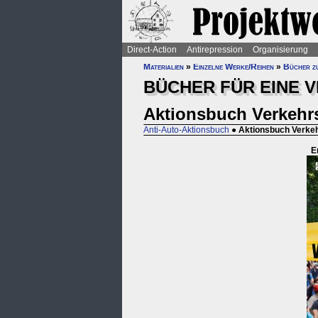
Direct-Action
Antirepression
Organisierung
Materialien
»
Einzelne Werke/Reihen
»
Bücher z
BÜCHER FÜR EINE
Aktionsbuch Verkeh
Anti-Auto-Aktionsbuch
●
Aktionsbuch Verke
E