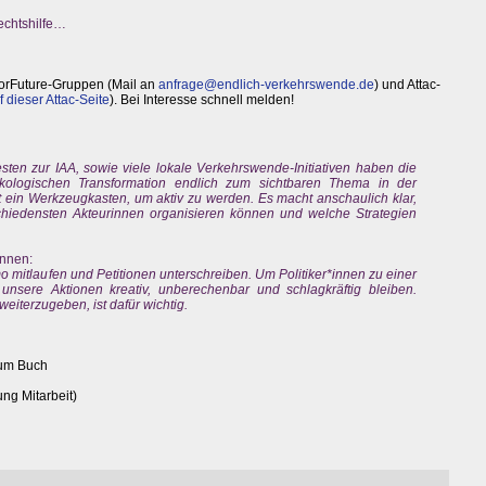
Rechtshilfe…
sForFuture-Gruppen (Mail an
anfrage@endlich-verkehrswende.de
) und Attac-
f dieser Attac-Seite
). Bei Interesse schnell melden!
ten zur IAA, sowie viele lokale Verkehrswende-Initiativen haben die
-ökologischen Transformation endlich zum sichtbaren Thema in der
st ein Werkzeugkasten, um aktiv zu werden. Es macht anschaulich klar,
schiedensten Akteurinnen organisieren können und welche Strategien
nnen:
 mitlaufen und Petitionen unterschreiben. Um Politiker*innen zu einer
sere Aktionen kreativ, unberechenbar und schlagkräftig bleiben.
eiterzugeben, ist dafür wichtig.
zum Buch
ung Mitarbeit)