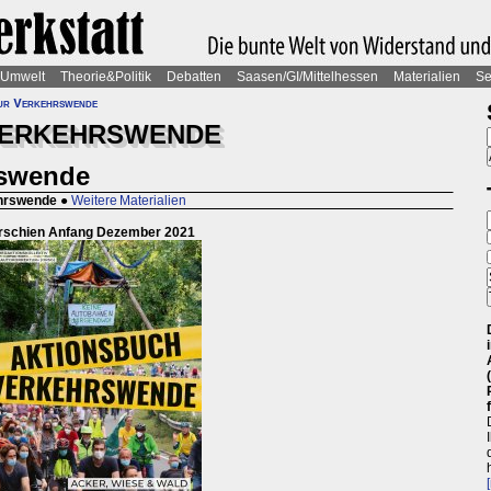
Umwelt
Theorie&Politik
Debatten
Saasen/GI/Mittelhessen
Materialien
Se
ur Verkehrswende
 VERKEHRSWENDE
rswende
hrswende
●
Weitere Materialien
rschien Anfang Dezember 2021