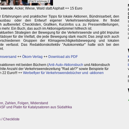
hrswende
: Acker, Wiese, Wald statt Asphalt ++ 15 Euro
 Erfahrungen und praktischer Tipps für lokale Aktionen, Bündnisarbeit, den
bau oder den Entwurf eigener Verkehrswendepläne. Ihr findet
aufbereitet: Checklisten, Grafiken, Kurzinfos u.a. zu Pressemitteilungen,
hr. Ein Buch, das auch im Aktionsgetümmel hilfreich ist.
ktuellen Strategien der Bewegung für die Verkehrswende und gibt Impulse
lädoyer für die Vielfalt, die jede Bewegung stark macht. Das zeigt sich auch
rschiedenen Gruppen der Klimagerechtigkeitsbewegung und lokalen
xte verfasst. Das Redaktionskollektiv "Autokorrektur" hatte sich bei den
nt.
onsversand
++
Ökom-Verlag
++
Download als PDF
eaktionen mit beiden Büchern (
Anti-Auto-Aktionsbuch
und Aktionsbuch
hlte Anzahl der Verkehrswendezeitung "Rad ab!?" sowie Beispiele für
 22 Euro!!! ++
Werbeflyer für Verkehrswendebücher und -aktionen
n, Zahlen, Folgen, Widerstand
ASF und Platin für Katalysatoren aus Südafrika
/ Checkliste