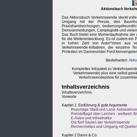
Aktionsbuch Verke
Das Aktionsbuch Verkehrswende steckt voller
Umgang mit der Presse, den Baumhaus
Praxishandreichungen, bedienungsfreundlich 
Demoanmeldungen, Camplogistik und vielem me
Das Buch bietet eine Momentaufnahme der a
für die Weiterentwicklung. Es ist zudem ein P
in hohen Zahl von Autor*innen aus ve
Verkehrswende-Initiativen, die einzelne Te
Protesten im Dannenröder Forst kennengeler
Bestellseiten:
Akti
Komplettes Infopaket zu Verkehrswend
Verkehrswende) plus eine selbst gewä
Verkehrswendepläne für zusammen
Inhaltsverzeichnis
Inhaltsverzeichnis
Vorworte
Kapitel 1: Einführung & gute Argumente
Reportage Stadt und Land: Autowahnsin
Rohstoffjagd über Leichen - weltweit: B
E-Autos und Infrastruktur
Die fünf Säulen der Verkehrswende
Recherchetips und Umgang mit Quellen 
Kapitel 2 Danni & Co: