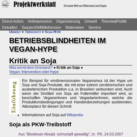
Direct-Action
Antirepression
Organisierung
Umwelt
Theorie&Politik
Debatten
Saasen/GI/Mittelhessen
Materialien
Service
Umwelt
»
Tierschutz
»
Soja-Hype
BETRIEBSBLINDHEITEN IM
VEGAN-HYPE
Kritik an Soja
Was ist mit dem Grünland?
●
Kritik an Soja
●
Vegan: Intervention oder Hype
Ein Beispiel für eindimensionalen Veganismus ist der Hype um
Soja und Soja-Produkte, die mit einer extrem zerstörerischen und
ausbeterischen Produktion u.a. in Brasilien verbunden sind. Auch
wenn der Großteil von Soja als Futtermittel importiert wird, so
beschaffen VeganerInnen und VegaetarierInnen, welche die
Produktionsbedingungen und Handelsbeziehungen ausblenden,
Akkzeptanz für diesen Schrott.
Informationen auf Soja auf
Wikipedia
Soja als PKW-Treibstoff
Aus "Biodiesel-Absatz schrumpft gewaltig", in: FR, 24.03.2007