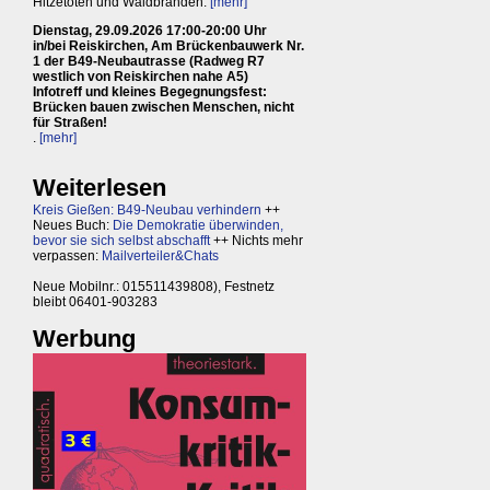
Hitzetoten und Waldbränden.
[mehr]
Dienstag, 29.09.2026 17:00-20:00 Uhr
in/bei Reiskirchen, Am Brückenbauwerk Nr.
1 der B49-Neubautrasse (Radweg R7
westlich von Reiskirchen nahe A5)
Infotreff und kleines Begegnungsfest:
Brücken bauen zwischen Menschen, nicht
für Straßen!
.
[mehr]
Weiterlesen
Kreis Gießen: B49-Neubau verhindern
++
Neues Buch:
Die Demokratie überwinden,
bevor sie sich selbst abschafft
++ Nichts mehr
verpassen:
Mailverteiler&Chats
Neue Mobilnr.: 015511439808), Festnetz
bleibt 06401-903283
Werbung