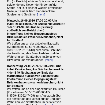
Ein (hoffentlich) schöner Spätsommerabend,
spielende und kletternde Kinder auf der
Straße, der Duft frischer Waffeln erreicht die
Nase, auf einem Tisch stehen leckere
Speisen und Getränke.
[mehr]
Mittwoch, 16.09.2026 17:00-20:00 Uhr
in/bei Reiskirchen, Am Brückenbauwerk Nr.
3 der B49-Neubautrasse (Feldweg
südöstlich von Reiskirchen)
Infotreff und kleines Begegnungsfest:
Brücken bauen zwischen Menschen, nicht
für Straßen!
Wir treffen uns an der aktuellen Baustelle
(Koordinaten: 50.587899155701635,
8.833183253165618) zum Austausch über
die Zerstörung des Jossollertales und dem
Wahnsinn von Straßenbau im Zeitalter von
Hitzetoten und Waldbränden.
[mehr]
Donnerstag, 24.09.2026 17:00-20:00 Uhr
in/bei Reiskirchen, Am Brückenbauwerk Nr.
4 der B49-Neubautrasse (Ende der
Martinstraße südlich von Lindenstruth)
Infotreff und kleines Begegnungsfest:
Brücken bauen zwischen Menschen, nicht
für Straßen!
Wir treffen uns an der eingezäunten Baustelle
(Koordinaten: 50.5875786863479,
8.855943356247469) zum Austausch über
die Zerstörung des Jossollertales und dem
Wahnsinn von Straßenbau im Zeitalter von