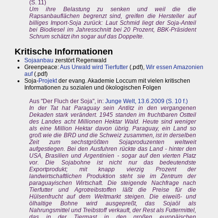
(S. 11)
Um ihre Belastung zu senken und weil die die
Rapsanbauflächen begrenzt sind, greifen die Hersteller auf
billiges Import-Soja zurück: Laut Schmid liegt der Soja-Anteil
bei Biodiesel im Jahresschnitt bei 20 Prozent, BBK-Präsident
Schrum schätzt ihn sogar auf das Doppelte.
Kritische Informationen
Sojaanbau
zerstört Regenwald
Greenpeace:
Aus Urwald wird Tierfutter
(.pdf),
Wir essen Amazonien
auf
(.pdf)
Soja-
Projekt
der evang. Akademie Loccum mit vielen kritischen
Informationen zu sozialen und ökologischen Folgen
Aus "Der Fluch der Soja", in:
Junge Welt, 13.6.2009 (S. 10 f.)
In der Tat hat Paraguay sein Antlitz in den vergangenen
Dekaden stark verändert. 1945 standen im fruchtbaren Ostteil
des Landes acht Millionen Hektar Wald. Heute sind weniger
als eine Million Hektar davon übrig. Paraguay, ein Land so
groß wie die BRD und die Schweiz zusammen, ist in derselben
Zeit zum sechstgrößten Sojaproduzenten weltweit
aufgestiegen. Bei den Ausfuhren rückte das Land - hinter den
USA, Brasilien und Argentinien - sogar auf den vierten Platz
vor. Die Sojabohne ist nicht nur das bedeutendste
Exportprodukt; mit knapp vierzig Prozent der
landwirtschaftlichen Produktion steht sie im Zentrum der
paraguayischen Wirtschaft. Die steigende Nachfrage nach
Tierfutter und Agrotreibstoffen läßt die Preise für die
Hülsenfrucht auf dem Weltmarkt steigen. Die eiweiß- und
ölhaltige Bohne wird ausgepreßt, das Sojaöl als
Nahrungsmittel und Treibstoff verkauft, der Rest als Futtermittel,
das in der Tiermast in den großen europäischen