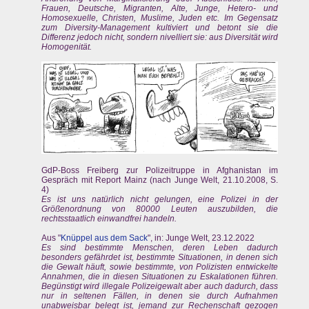
Frauen, Deutsche, Migranten, Alte, Junge, Hetero- und
Homosexuelle, Christen, Muslime, Juden etc. Im Gegensatz
zum Diversity-Management kultiviert und betont sie die
Differenz jedoch nicht, sondern nivelliert sie: aus Diversität wird
Homogenität.
GdP-Boss Freiberg zur Polizeitruppe in Afghanistan im
Gespräch mit Report Mainz (nach Junge Welt, 21.10.2008, S.
4)
Es ist uns natürlich nicht gelungen, eine Polizei in der
Größenordnung von 80000 Leuten auszubilden, die
rechtsstaatlich einwandfrei handeln.
Aus "
Knüppel aus dem Sack
", in: Junge Welt, 23.12.2022
Es sind bestimmte Menschen, deren Leben dadurch
besonders gefährdet ist, bestimmte Situationen, in denen sich
die Gewalt häuft, sowie bestimmte, von Polizisten entwickelte
Annahmen, die in diesen Situationen zu Eskalationen führen.
Begünstigt wird illegale Polizeigewalt aber auch dadurch, dass
nur in seltenen Fällen, in denen sie durch Aufnahmen
unabweisbar belegt ist, jemand zur Rechenschaft gezogen