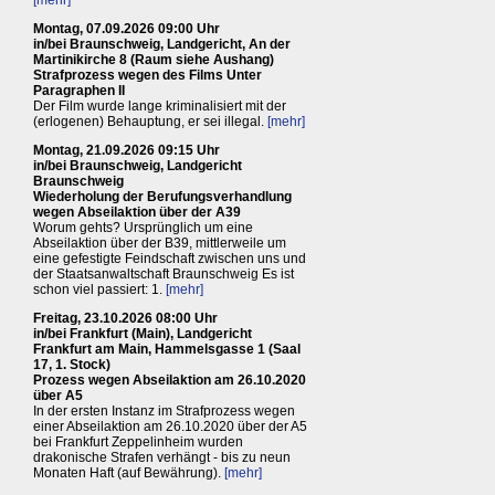
Montag, 07.09.2026 09:00 Uhr
in/bei Braunschweig, Landgericht, An der
Martinikirche 8 (Raum siehe Aushang)
Strafprozess wegen des Films Unter
Paragraphen II
Der Film wurde lange kriminalisiert mit der
(erlogenen) Behauptung, er sei illegal.
[mehr]
Montag, 21.09.2026 09:15 Uhr
in/bei Braunschweig, Landgericht
Braunschweig
Wiederholung der Berufungsverhandlung
wegen Abseilaktion über der A39
Worum gehts? Ursprünglich um eine
Abseilaktion über der B39, mittlerweile um
eine gefestigte Feindschaft zwischen uns und
der Staatsanwaltschaft Braunschweig Es ist
schon viel passiert: 1.
[mehr]
Freitag, 23.10.2026 08:00 Uhr
in/bei Frankfurt (Main), Landgericht
Frankfurt am Main, Hammelsgasse 1 (Saal
17, 1. Stock)
Prozess wegen Abseilaktion am 26.10.2020
über A5
In der ersten Instanz im Strafprozess wegen
einer Abseilaktion am 26.10.2020 über der A5
bei Frankfurt Zeppelinheim wurden
drakonische Strafen verhängt - bis zu neun
Monaten Haft (auf Bewährung).
[mehr]