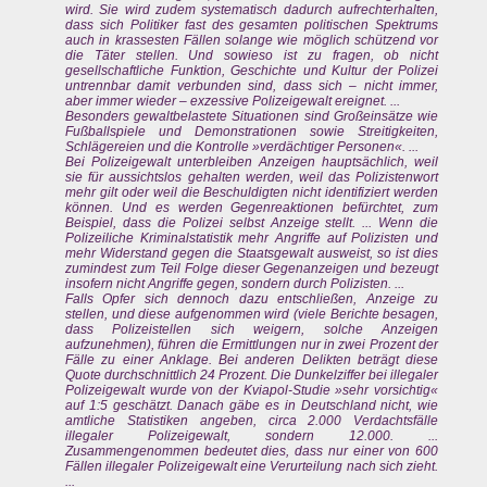
wird. Sie wird zudem systematisch dadurch aufrechterhalten,
dass sich Politiker fast des gesamten politischen Spektrums
auch in krassesten Fällen solange wie möglich schützend vor
die Täter stellen. Und sowieso ist zu fragen, ob nicht
gesellschaftliche Funktion, Geschichte und Kultur der Polizei
untrennbar damit verbunden sind, dass sich – nicht immer,
aber immer wieder – exzessive Polizeigewalt ereignet. ...
Besonders gewaltbelastete Situationen sind Großeinsätze wie
Fußballspiele und Demonstrationen sowie Streitigkeiten,
Schlägereien und die Kontrolle »verdächtiger Personen«. ...
Bei Polizeigewalt unterbleiben Anzeigen hauptsächlich, weil
sie für aussichtslos gehalten werden, weil das Polizistenwort
mehr gilt oder weil die Beschuldigten nicht identifiziert werden
können. Und es werden Gegenreaktionen befürchtet, zum
Beispiel, dass die Polizei selbst Anzeige stellt. ... Wenn die
Polizeiliche Kriminalstatistik mehr Angriffe auf Polizisten und
mehr Widerstand gegen die Staatsgewalt ausweist, so ist dies
zumindest zum Teil Folge dieser Gegenanzeigen und bezeugt
insofern nicht Angriffe gegen, sondern durch Polizisten. ...
Falls Opfer sich dennoch dazu entschließen, Anzeige zu
stellen, und diese aufgenommen wird (viele Berichte besagen,
dass Polizeistellen sich weigern, solche Anzeigen
aufzunehmen), führen die Ermittlungen nur in zwei Prozent der
Fälle zu einer Anklage. Bei anderen Delikten beträgt diese
Quote durchschnittlich 24 Prozent. Die Dunkelziffer bei illegaler
Polizeigewalt wurde von der Kviapol-Studie »sehr vorsichtig«
auf 1:5 geschätzt. Danach gäbe es in Deutschland nicht, wie
amtliche Statistiken angeben, circa 2.000 Verdachtsfälle
illegaler Polizeigewalt, sondern 12.000. ...
Zusammengenommen bedeutet dies, dass nur einer von 600
Fällen illegaler Polizeigewalt eine Verurteilung nach sich zieht.
...