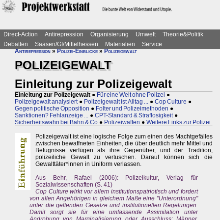
Direct-Action
Antirepression
Organisierung
Umwelt
Theorie&Politik
Debatten
Saasen/GI/Mittelhessen
Materialien
Service
Antirepression
»
Polizei-Einblicke
»
Polizeigewalt
POLIZEIGEWALT
Einleitung zur Polizeigewalt
Einleitung zur Polizeigewalt
●
Für eine Welt ohne Polizei
●
Polizeigewalt analysiert
●
Polizeigewalt ist Alltag ...
●
Cop Culture
●
Gegen politische Opposition
●
Folter und Polizeimethoden
●
Sanktionen? Fehlanzeige ...
●
CPT-Standard & Straflosigkeit
●
Sicherheitswahn bei Bahn & Co
●
Polizeiwaffen
●
Weitere Links zur Polizei
Polizeigewalt ist eine logische Folge zum einen des Machtgefälles
zwischen bewaffneten Einheiten, die über deutlich mehr Mittel und
Befugnisse verfügen als ihre Gegenüber, und der Tradition,
polizeiliche Gewalt zu vertuschen. Darauf können sich die
Gewalttäter*innen in Uniform verlassen.
Aus Behr, Rafael (2006): Polizeikultur, Verlag für
Sozialwissenschaften (S. 41)
Cop Culture wirkt vor allem institutionspatriotisch und fordert
von allen Angehörigen in gleichem Maße eine "Unterordnung"
unter die geltenden Gesetze und institutionellen Regelungen.
Damit sorgt sie für eine umfassende Assimilation unter
Androhung von Marginalisierung oder Ausschluss: Männer,