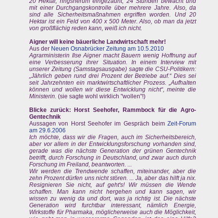
20 Hektar, ringsherum eingezäunt, 24 Stunden bewacht und
mit einer Durchgangskontrolle über mehrere Jahre. Also, da
sind alle Sicherheitsmaßnahmen ergriffen worden. Und 20
Hektar ist ein Feld von 400 x 500 Meter. Also, ob man da jetzt
von großflächig reden kann, weiß ich nicht.
Aigner will keine bäuerliche Landwirtschaft mehr!
Aus der
Neuen Osnabrücker Zeitung am 10.5.2010
Agrarministerin Ilse Aigner macht Bauern wenig Hoffnung auf
eine Verbesserung ihrer Situation. In einem Interview mit
unserer Zeitung (Samstagsausgabe) sagte die CSU-Politikern:
„Jährlich geben rund drei Prozent der Betriebe auf.“ Dies sei
seit Jahrzehnten ein marktwirtschaftlicher Prozess. „Aufhalten
können und wollen wir diese Entwicklung nicht“, meinte die
Ministerin.
(sie sagte wohl wirklich "wollen"!)
Blicke zurück: Horst Seehofer, Rammbock für die Agro-
Gentechnik
Aussagen von Horst Seehofer im Gespräch beim
Zeit-Forum
am 29.6.2006
Ich möchte, dass wir die Fragen, auch im Sicherheitsbereich,
aber vor allem in der Entwicklungsforschung vorhanden sind,
gerade was die nächste Generation der grünen Gentechnik
betrifft, durch Forschung in Deutschland, und zwar auch durch
Forschung im Freiland, beantworten. ...
Wir werden die Trendwende schaffen, miteinander, aber die
zehn Prozent dürfen uns nicht stören. ... Ja, aber das hilft ja nix.
Resignieren Sie nicht, auf geht's! Wir müssen die Wende
schaffen. Man kann nicht hergehen und kann sagen, wir
wissen zu wenig da und dort, was ja richtig ist. Die nächste
Generation wird furchtbar interessant, nämlich Energie,
Wirkstoffe für Pharmaka, möglicherweise auch die Möglichkeit,