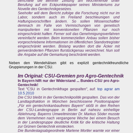
berichtete die Berliner Zeitung am Wochenende unter
Berufung auf ein Eckpunktepapier seines Ministeriums zur
Novelle des Gentechnikgesetzes.
Seehofer will dem Bericht zufolge die Forschung nicht nur im
Labor, sondern auch im Freiland beschleunigen und
Haftungsvorschriften ändern. So sollen Wissenschaftler
demnach im Falle von Vermischungen von genetisch
manipulierten mit konventionellen Pflanzen nur noch
eingeschränkt haften. Ferner soll das Genehmigungsverfahren
vereinfacht werden. Beim kommerziellen Anbau sollen bisher
vorgeschriebene Informationen im öffentlichen Standortregister
eingeschränkt werden. Bislang wurden dort die Äcker mit
genveränderten Pflanzen flurstückgenau verzeichnet. Nun soll
die Angabe auf die Gemarkung beschränkt werden.
Neben den Wendehälsen gibt es explizit gentechnikfreundliche
Gruppierungen in der CSU.
Im Original: CSU-Gremien pro Agro-Gentechnik
In Bayern hilft nur der Widerstand ... Bundes-CSU pro Agro-
Gentechnik!
Text "CSU in Gentechnikfrage gespalten", auf:
top agrar am
10.5.2010
Die CSU bleibt in der Gentechnikpolitik gespalten. Das von der
Landtagsfraktion in München beschlossene Positionspapier
„Für ein gentechnikanbaufreies Bayern“ stößt in den Reihen
der CSU-Landesgruppe in Berlin auf nahezu einhellige
Ablehnung. Bayerns Umweltminister Dr. Markus Söder musste
dem Vernehmen nach vergangene Woche bei einem Besuch
in der Landesgruppe deutliche Kritik für die kritische Haltung
zur Grünen Gentechnik einstecken.
Die Bundestagsabgeordnete Marlene Mortler warnte vor einer