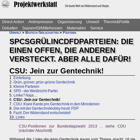
Direct-Action
Antirepression
Organisierung
Umwelt
Theorie&Politik
Debatten
Saasen/GI/Mittelhessen
Materialien
Service
Umwelt
»
Biotech-Seilschaften
»
Parteien
SPCSGRÜLINCDFDPARTEIEN: DIE
EINEN OFFEN, DIE ANDEREN
VERSTECKT. ABER ALLE DAFÜR!
CSU: Jein zur Gentechnik!
1.
Einleitung
2.
Grün, grüner, grün-grüne Gentechnik
3.
Kleine Parteien
4.
SPD - die Weißnicht-Partei
5.
Linke? Naja ...
6.
CSU: Jein zur Gentechnik!
7.
CDU: Klare Kante pro Gentechnik in den Ministerien
8.
Die mit der Gentechniklobby heult: FDP
9.
Fazit: Der Widerstand entscheidet!
10.
Links
CSU-Positionen zur Bundestagswahl 2013 ... siehe CDU
(nächster Abschnitt)
Während die Linke die Agro-Gentechnik kaum zum Thema macht, ist sie