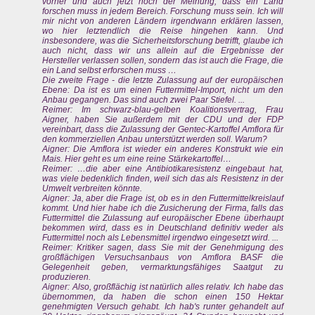
vorher und auch jetzt noch der Meinung, dass ein Land
forschen muss in jedem Bereich. Forschung muss sein. Ich will
mir nicht von anderen Ländern irgendwann erklären lassen,
wo hier letztendlich die Reise hingehen kann. Und
insbesondere, was die Sicherheitsforschung betrifft, glaube ich
auch nicht, dass wir uns allein auf die Ergebnisse der
Hersteller verlassen sollen, sondern das ist auch die Frage, die
ein Land selbst erforschen muss …
Die zweite Frage - die letzte Zulassung auf der europäischen
Ebene: Da ist es um einen Futtermittel-Import, nicht um den
Anbau gegangen. Das sind auch zwei Paar Stiefel. ...
Reimer: Im schwarz-blau-gelben Koalitionsvertrag, Frau
Aigner, haben Sie außerdem mit der CDU und der FDP
vereinbart, dass die Zulassung der Gentec-Kartoffel Amflora für
den kommerziellen Anbau unterstützt werden soll. Warum?
Aigner: Die Amflora ist wieder ein anderes Konstrukt wie ein
Mais. Hier geht es um eine reine Stärkekartoffel…
Reimer: …die aber eine Antibiotikaresistenz eingebaut hat,
was viele bedenklich finden, weil sich das als Resistenz in der
Umwelt verbreiten könnte.
Aigner: Ja, aber die Frage ist, ob es in den Futtermittelkreislauf
kommt. Und hier habe ich die Zusicherung der Firma, falls das
Futtermittel die Zulassung auf europäischer Ebene überhaupt
bekommen wird, dass es in Deutschland definitiv weder als
Futtermittel noch als Lebensmittel irgendwo eingesetzt wird. ...
Reimer: Kritiker sagen, dass Sie mit der Genehmigung des
großflächigen Versuchsanbaus von Amflora BASF die
Gelegenheit geben, vermarktungsfähiges Saatgut zu
produzieren.
Aigner: Also, großflächig ist natürlich alles relativ. Ich habe das
übernommen, da haben die schon einen 150 Hektar
genehmigten Versuch gehabt. Ich hab's runter gehandelt auf