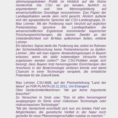
stimmungsgeleiteten Politik im Hinblick auf die Grüne
Gentechnik. Die CSU sei gut beraten, fachlich zu
argumentieren und ihre Meinungsbildung auf
wissenschaftlicher Grundlage vorzunehmen. Das Papier der
Landtagsfraktion werde dem nicht gerecht. Ähnlich äußerte
sich der agrarpolitische Sprecher der CSU-Landesgruppe, Dr.
Max Lehmer. Mit der Forderung nach Verzicht auf jeglichen
Freilandanbau ignoriere die Landtagsfraktion die
wissenschaftlichen Ergebnisse renommierter bayerischer
Forschungseinrichtungen, die keinen Zweifel an der
Unbedenklichkeit von Bt-Mais aufkommen ließen, erklärte
Lehmer.
Ein falsches Signal stelle die Forderung dar, selbst im Rahmen
der Sicherheitsforschung keine Freilandversuche zu dulden.
Lehmer: „Wie will man eigene Abstandsregelungen in Bayern
erlassen, wenn die dafür notwendigen Versuche nicht
zugelassen werden sollen?“ Der CSU-Politiker zeigte sich
besorgt, dass Bayern trotz hervorragender Einrichtungen den
Anschluss in der Biotechnologie verlieren könnte und damit
Chancen in einer Technologie verspiele, die erhebliche
Potentiale für die Zukunft biete.
Max Lehmer, CSU-MdB, auf der Preisverleihung "Land der
Ideen" an FOR PLANTA (
16.11.2011, Uni Erlangen
)
Über GentechnikkritikerInnen:
"die gar keine Argumente
brauchen"
Zu Versuchen in Grub usw.:
"Das ist alles hervorragend
ausgegangen im Sinne einer risikolosen Technologie oder
risikoschwachen Technologie"
"Mit der Gentechnik erschließt sich nun ein breites Feld von
Möglichkeiten, die genetische Vielfalt in der Natur noch
gezielter für neue Pflanzeneigenschaften nutzbar zu machen."