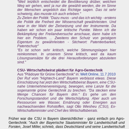
"Weil letztlich entscheidet die Bevölkerung drüber, welchen
Weg wir gehen, weil ja nur die gewählt werden, die im Sinne
der Menschen angeblich das Richtige sagen. Das ist sehr
schwierig, das musste ich auch erleben."
Zu Zielen der Politik: "Dazu muss - und das ich wichtig - erstens
die Politik die Freiheit der Wissenschaft gewährleisten. Und
zwar in der Wahl der Zielsetzung und der Instrumente. Da
haben wir schon ein paar kritische Punkte. Wenn ich die
Bekämpfung der Freilandversuche anschaue, dann habe ich
hier ein Problem. ... Zweitens den Schutz von geistigem
Eigentum zu gewährleisten - Stichwort: Patentierbarkeit,
Patentschutz"
"Es ist schon sehr kritisch, welche Stimmungslagen hier
reinkommen. In unserem Sinne kritisch, weil da kaum
Lösungsansätze für die drei Herausforderungen abzuleiten
sind."
CSU- Wirtschaftsbeirat plädiert für Agro-Gentechnik
Aus "Plädoyer für Grüne Gentechnik" in:
Welt Online, 11.7.2010
Der Ruf vom "Hightech-Land" Bayern verblasst etwas. Diese
Einschätzung hat jetzt den Wirtschaftsbeirat Bayern, eine CSU-
nahe Unternehmervereinigung, bewogen, eine Lanze für die
sogenannte grüne Gentechnik zu brechen. "Da stecken eine
Menge Chancen für Bayern drin." Es gehe um den
Forschungsstandort und die Wertschöpfung. Aber auch um
Ressourcen wie Wasser, Ernährung oder Energien aus
nachwachsenden Rohstoffen, sagt Otto Wiesheu (CSU), Ex-
Wirtschaftsminister und Chef des Wirtschaftsbeirats.
Früher war die CSU in Bayern übersichtlicher - ganz einfach pro Agro-
Gentechnik: "
Auch der Bayerische Staatsminister für Landwirtschaft und
Forsten, Josef Miller, schrieb, dass Deutschland und seine Landwirtschaft