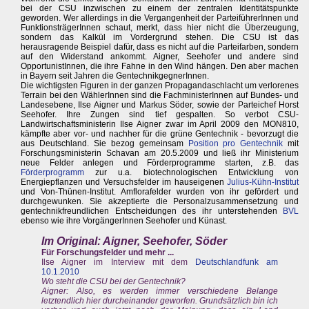
bei der CSU inzwischen zu einem der zentralen Identitätspunkte
geworden. Wer allerdings in die Vergangenheit der ParteiführerInnen und
FunktionsträgerInnen schaut, merkt, dass hier nicht die Überzeugung,
sondern das Kalkül im Vordergrund stehen. Die CSU ist das
herausragende Beispiel dafür, dass es nicht auf die Parteifarben, sondern
auf den Widerstand ankommt. Aigner, Seehofer und andere sind
OpportunistInnen, die ihre Fahne in den Wind hängen. Den aber machen
in Bayern seit Jahren die GentechnikgegnerInnen.
Die wichtigsten Figuren in der ganzen Propagandaschlacht um verlorenes
Terrain bei den WählerInnen sind die FachministerInnen auf Bundes- und
Landesebene, Ilse Aigner und Markus Söder, sowie der Parteichef Horst
Seehofer. Ihre Zungen sind tief gespalten. So verbot CSU-
Landwirtschaftsministerin Ilse Aigner zwar im April 2009 den MON810,
kämpfte aber vor- und nachher für die grüne Gentechnik - bevorzugt die
aus Deutschland. Sie bezog gemeinsam
Position pro Gentechnik
mit
Forschungsministerin Schavan am 20.5.2009 und ließ ihr Ministerium
neue Felder anlegen und Förderprogramme starten, z.B. das
Förderprogramm
zur u.a. biotechnologischen Entwicklung von
Energiepflanzen und Versuchsfelder im hauseigenen
Julius-Kühn-Institut
und Von-Thünen-Institut. Amflorafelder wurden von ihr gefördert und
durchgewunken. Sie akzeptierte die Personalzusammensetzung und
gentechnikfreundlichen Entscheidungen des ihr unterstehenden
BVL
ebenso wie ihre VorgängerInnen Seehofer und Künast.
Im Original: Aigner, Seehofer, Söder
Für Forschungsfelder und mehr ...
Ilse Aigner im Interview mit dem
Deutschlandfunk am
10.1.2010
Wo steht die CSU bei der Gentechnik?
Aigner: Also, es werden immer verschiedene Belange
letztendlich hier durcheinander geworfen. Grundsätzlich bin ich