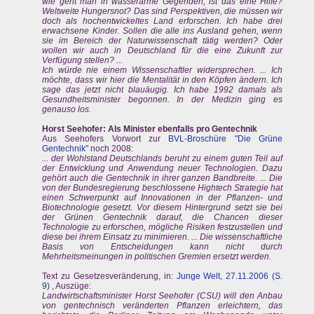
wie geht man in wasserarme Gegenden, ist das eine Hilfe?
Weltweite Hungersnot? Das sind Perspektiven, die müssen wir
doch als hochentwickeltes Land erforschen. Ich habe drei
erwachsene Kinder. Sollen die alle ins Ausland gehen, wenn
sie im Bereich der Naturwissenschaft tätig werden? Oder
wollen wir auch in Deutschland für die eine Zukunft zur
Verfügung stellen? ...
Ich würde nie einem Wissenschaftler widersprechen. ... Ich
möchte, dass wir hier die Mentalität in den Köpfen ändern. Ich
sage das jetzt nicht blauäugig. Ich habe 1992 damals als
Gesundheitsminister begonnen. In der Medizin ging es
genauso los.
Horst Seehofer: Als Minister ebenfalls pro Gentechnik
Aus Seehofers Vorwort zur
BVL-Broschüre "Die Grüne
Gentechnik"
noch 2008:
... der Wohlstand Deutschlands beruht zu einem guten Teil auf
der Entwicklung und Anwendung neuer Technologien. Dazu
gehört auch die Gentechnik in ihrer ganzen Bandbreite. ... Die
von der Bundesregierung beschlossene Hightech Strategie hat
einen Schwerpunkt auf Innovationen in der Pflanzen- und
Biotechnologie gesetzt. Vor diesem Hintergrund setzt sie bei
der Grünen Gentechnik darauf, die Chancen dieser
Technologie zu erforschen, mögliche Risiken festzustellen und
diese bei ihrem Einsatz zu minimieren. ... Die wissenschaftliche
Basis von Entscheidungen kann nicht durch
Mehrheitsmeinungen in politischen Gremien ersetzt werden.
Text zu Gesetzesveränderung, in:
Junge Welt, 27.11.2006 (S.
9)
, Auszüge:
Landwirtschaftsminister Horst Seehofer (CSU) will den Anbau
von gentechnisch veränderten Pflanzen erleichtern, das