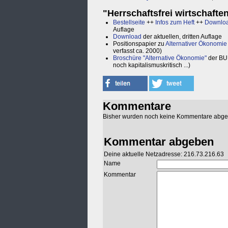
"Herrschaftsfrei wirtschaft
Bestellseite
++
Infos zum Heft
++
Downlo
Auflage
Download
der aktuellen, dritten Auflage
Positionspapier zu
Alternativer Ökonomie
verfasst ca. 2000)
Broschüre "Alternative Ökonomie"
der BU
noch kapitalismuskritisch ...)
Kommentare
Bisher wurden noch keine Kommentare abg
Kommentar abgeben
Deine aktuelle Netzadresse: 216.73.216.63
Name
Kommentar