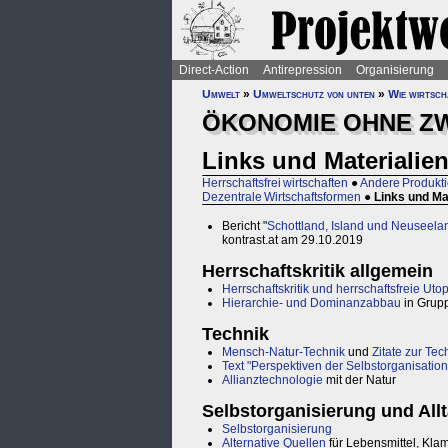
Direct-Action
Antirepression
Organisierung
Umwelt
»
Umweltschutz von unten
»
Wie wirtsc
ÖKONOMIE OHNE Z
Links und Materialie
Herrschaftsfrei wirtschaften
●
Andere Produkti
Dezentrale Wirtschaftsformen
●
Links und Ma
Bericht "
Schottland, Island und Neuseela
kontrast.at am 29.10.2019
Herrschaftskritik allgemein
Herrschaftskritik und herrschaftsfreie Uto
Hierarchie- und Dominanzabbau
in Grupp
Technik
Mensch-Natur-Technik
und
Zitate zur Tec
Text "Perspektiven der Selbstorganisation
Allianztechnologie
mit der Natur
Selbstorganisierung und All
Selbstorganisierung
Alternative Quellen
für Lebensmittel, Klam