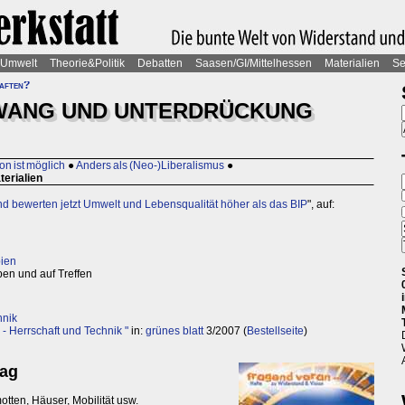
Umwelt
Theorie&Politik
Debatten
Saasen/GI/Mittelhessen
Materialien
Se
haften?
WANG UND UNTERDRÜCKUNG
n
on ist möglich
●
Anders als (Neo-)Liberalismus
●
terialien
nd bewerten jetzt Umwelt und Lebensqualität höher als das BIP
", auf:
pien
en und auf Treffen
hnik
 - Herrschaft und Technik "
in:
grünes blatt
3/2007 (
Bestellseite
)
tag
otten, Häuser, Mobilität usw.