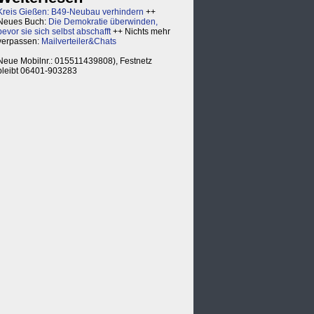
Kreis Gießen: B49-Neubau verhindern
++
Neues Buch:
Die Demokratie überwinden,
bevor sie sich selbst abschafft
++ Nichts mehr
verpassen:
Mailverteiler&Chats
Neue Mobilnr.: 015511439808), Festnetz
bleibt 06401-903283