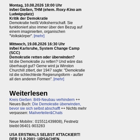
Montag, 10.08.2026 18:00 Uhr
in/bei Gießen, THM (ehem. Roxy-Kino am
Ludwigsplatz)
Kritik der Demokratie
Demokratie heißt Volksherrschaft. Sie
funktioniert also immer über den Bezug auf
einem imaginierten, organischen
"Volkskörper".
[mehr]
Mittwoch, 19.08.2026 16:30 Uhr
in/bei Karlsruhe, System Change Camp
(SCC)
Demokratie retten oder überwinden?
Ist die Demokratie zu retten? Und wäre das
überhaupt gut? Gerne wird ja Winston
Churchill zitiert, der 1947 sagte: "Demokratie
ist die schlechteste Regierungsform - außer
all den anderen Formen".
[mehr]
Weiterlesen
Kreis Gießen: B49-Neubau verhindern
++
Neues Buch:
Die Demokratie überwinden,
bevor sie sich selbst abschafft
++ Nichts mehr
verpassen:
Mailverteiler&Chats
Neue Mobilnr.: 015511439808), Festnetz
bleibt 06401-903283
USA ERSTMALS SELBST ATTACKIERT!
DER 11.9.2001: URSACHEN,