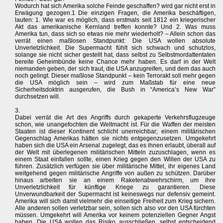
Wodurch hat sich Amerika solche Feinde geschaffen? wird gar nicht erst in
Erwägung gezogen.1 Die einzigen Fragen, die Amerika beschäftigen,
lauten: 1. Wie war es möglich, dass erstmals seit 1812 ein kriegerischer
Akt das amerikanische Kernland treffen konnte? Und 2. Was muss
Amerika tun, dass sich so etwas nie mehr wiederholt? – Allein schon das
verrät einen maßlosen Standpunkt: Die USA wollen absolute
Unverletzlichkeit. Die Supermacht fühlt sich schwach und schutzlos,
solange sie nicht sicher gestellt hat, dass selbst zu Selbstmordattentaten
bereite Geheimbünde keine Chance mehr haben. Es darf in der Welt
niemanden geben, der sich traut, die USA anzugreifen, und dem das auch
noch gelingt. Dieser maßlose Standpunkt – kein Terrorakt soll mehr gegen
die USA möglich sein – wird zum Maßstab für eine neue
Sicherheitsdoktrin ausgerufen, die Bush in “America’s New War”
durchsetzen will.
3.
Dabei verrät die Art des Angriffs durch gekaperte Verkehrsflugzeuge
schon, wie unangefochten die Weltmacht ist. Für die Waffen der meisten
Staaten ist dieser Kontinent schlicht unerreichbar; einem militärischen
Gegenschlag Amerikas hätten sie nichts entgegenzusetzen. Umgekehrt
haben sich die USA ein Arsenal zugelegt, das es ihnen erlaubt, überall auf
der Welt mit überlegenen militärischen Mitteln zuzuschlagen, wenn es
einem Staat einfallen sollte, einen Krieg gegen den Willen der USA zu
führen. Zusätzlich verfügen sie über militärische Mittel, ihr eigenes Land
weitgehend gegen militärische Angriffe von außen zu schützen. Darüber
hinaus arbeiten sie an einem Raketenabwehrschirm, um ihre
Unverletzlichkeit für künftige Kriege zu garantieren. Diese
Unverwundbarkeit der Supermacht ist keineswegs nur defensiv gemeint.
Amerika will sich damit vielmehr die einseitige Freiheit zum Krieg sichern.
Alle anderen sollen verletzbar sein, sollen sich also vor den USA fürchten
müssen. Umgekehrt will Amerika vor keinem potenziellen Gegner Angst
haben. Die USA wollen das Risiko ausschließen, selbst entscheidend