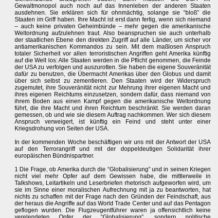
Gewaltmonopol auch noch auf das Innenleben der anderen Staaten
ausdehnen. Sie erklären sich für ohnmächtig, solange sie “bloß” die
Staaten im Griff haben. Ihre Macht ist erst dann fertig, wenn sich niemand
– auch keine privaten Geheimbünde – mehr gegen die amerikanische
Weltordnung aufzulehnen traut. Also beanspruchen sie auch unterhalb
der staatlichen Ebene den direkten Zugriff auf alle Länder, um sicher vor
antiamerikanischen Kommandos zu sein. Mit dem maßlosen Anspruch
totaler Sicherheit vor allen terroristischen Angriffen geht Amerika künftig
auf die Welt los: Alle Staaten werden in die Pflicht genommen, die Feinde
der USA zu verfolgen und auszurotten. Sie haben die eigene Souveränität
dafür zu benutzen, die Übermacht Amerikas über den Globus und damit
über sich selbst zu zementieren. Den Staaten wird der Widerspruch
zugemutet, ihre Souveränität nicht zur Mehrung ihrer eigenen Macht und
ihres eigenen Reichtums einzusetzen, sondern dafür, dass niemand von
ihrem Boden aus einen Kampf gegen die amerikanische Weltordnung
führt, die ihre Macht und ihren Reichtum beschränkt. Sie werden daran
gemessen, ob und wie sie diesem Auftrag nachkommen. Wer sich diesem
Anspruch verweigert, ist künftig ein Feind und steht unter einer
Kriegsdrohung von Seiten der USA.
In der kommenden Woche beschäftigen wir uns mit der Antwort der USA
auf den Terrorangriff und mit der doppeldeutigen Solidarität ihrer
europäischen Bündnispartner.
1 Die Frage, ob Amerika durch die “Globalisierung” und in seinen Kriegen
nicht viel mehr Opfer auf dem Gewissen habe, die mittlerweile in
Talkshows, Leitartikeln und Leserbriefen rhetorisch aufgeworfen wird, um
sie im Sinne einer moralischen Aufrechnung mit ja zu beantworten, hat
nichts zu schaffen mit der Frage nach den Gründen der Feindschaft, aus
der heraus die Angriffe auf das World Trade Center und auf das Pentagon
geflogen wurden. Die Flugzeugentführer waren ja offensichtlich keine
verelendeten Opfer der “Globalisierung”, sondern politische