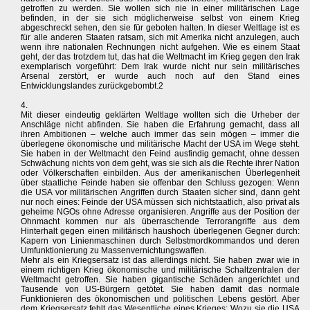
getroffen zu werden. Sie wollen sich nie in einer militärischen Lage
befinden, in der sie sich möglicherweise selbst von einem Krieg
abgeschreckt sehen, den sie für geboten halten. In dieser Weltlage ist es
für alle anderen Staaten ratsam, sich mit Amerika nicht anzulegen, auch
wenn ihre nationalen Rechnungen nicht aufgehen. Wie es einem Staat
geht, der das trotzdem tut, das hat die Weltmacht im Krieg gegen den Irak
exemplarisch vorgeführt: Dem Irak wurde nicht nur sein militärisches
Arsenal zerstört, er wurde auch noch auf den Stand eines
Entwicklungslandes zurückgebombt.2
4.
Mit dieser eindeutig geklärten Weltlage wollten sich die Urheber der
Anschläge nicht abfinden. Sie haben die Erfahrung gemacht, dass all
ihren Ambitionen – welche auch immer das sein mögen – immer die
überlegene ökonomische und militärische Macht der USA im Wege steht.
Sie haben in der Weltmacht den Feind ausfindig gemacht, ohne dessen
Schwächung nichts von dem geht, was sie sich als die Rechte ihrer Nation
oder Völkerschaften einbilden. Aus der amerikanischen Überlegenheit
über staatliche Feinde haben sie offenbar den Schluss gezogen: Wenn
die USA vor militärischen Angriffen durch Staaten sicher sind, dann geht
nur noch eines: Feinde der USA müssen sich nichtstaatlich, also privat als
geheime NGOs ohne Adresse organisieren. Angriffe aus der Position der
Ohnmacht kommen nur als überraschende Terrorangriffe aus dem
Hinterhalt gegen einen militärisch haushoch überlegenen Gegner durch:
Kapern von Linienmaschinen durch Selbstmordkommandos und deren
Umfunktionierung zu Massenvernichtungswaffen.
Mehr als ein Kriegsersatz ist das allerdings nicht. Sie haben zwar wie in
einem richtigen Krieg ökonomische und militärische Schaltzentralen der
Weltmacht getroffen. Sie haben gigantische Schäden angerichtet und
Tausende von US-Bürgern getötet. Sie haben damit das normale
Funktionieren des ökonomischen und politischen Lebens gestört. Aber
dem Kriegsersatz fehlt das Wesentliche eines Krieges: Wozu sie die USA