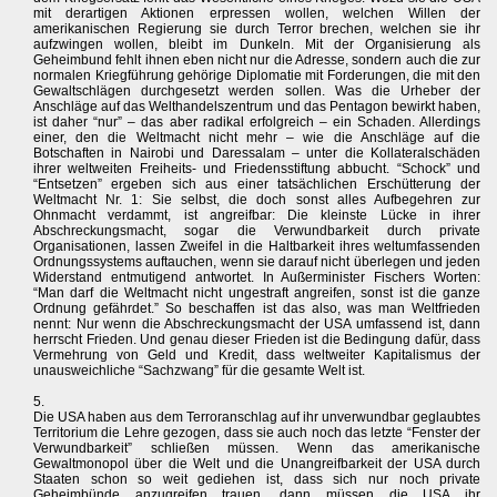
mit derartigen Aktionen erpressen wollen, welchen Willen der
amerikanischen Regierung sie durch Terror brechen, welchen sie ihr
aufzwingen wollen, bleibt im Dunkeln. Mit der Organisierung als
Geheimbund fehlt ihnen eben nicht nur die Adresse, sondern auch die zur
normalen Kriegführung gehörige Diplomatie mit Forderungen, die mit den
Gewaltschlägen durchgesetzt werden sollen. Was die Urheber der
Anschläge auf das Welthandelszentrum und das Pentagon bewirkt haben,
ist daher “nur” – das aber radikal erfolgreich – ein Schaden. Allerdings
einer, den die Weltmacht nicht mehr – wie die Anschläge auf die
Botschaften in Nairobi und Daressalam – unter die Kollateralschäden
ihrer weltweiten Freiheits- und Friedensstiftung abbucht. “Schock” und
“Entsetzen” ergeben sich aus einer tatsächlichen Erschütterung der
Weltmacht Nr. 1: Sie selbst, die doch sonst alles Aufbegehren zur
Ohnmacht verdammt, ist angreifbar: Die kleinste Lücke in ihrer
Abschreckungsmacht, sogar die Verwundbarkeit durch private
Organisationen, lassen Zweifel in die Haltbarkeit ihres weltumfassenden
Ordnungssystems auftauchen, wenn sie darauf nicht überlegen und jeden
Widerstand entmutigend antwortet. In Außerminister Fischers Worten:
“Man darf die Weltmacht nicht ungestraft angreifen, sonst ist die ganze
Ordnung gefährdet.” So beschaffen ist das also, was man Weltfrieden
nennt: Nur wenn die Abschreckungsmacht der USA umfassend ist, dann
herrscht Frieden. Und genau dieser Frieden ist die Bedingung dafür, dass
Vermehrung von Geld und Kredit, dass weltweiter Kapitalismus der
unausweichliche “Sachzwang” für die gesamte Welt ist.
5.
Die USA haben aus dem Terroranschlag auf ihr unverwundbar geglaubtes
Territorium die Lehre gezogen, dass sie auch noch das letzte “Fenster der
Verwundbarkeit” schließen müssen. Wenn das amerikanische
Gewaltmonopol über die Welt und die Unangreifbarkeit der USA durch
Staaten schon so weit gediehen ist, dass sich nur noch private
Geheimbünde anzugreifen trauen, dann müssen die USA ihr