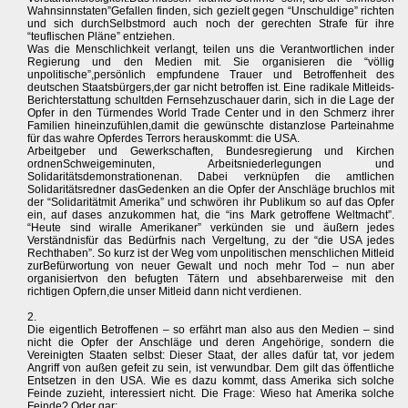
Wahnsinnstaten”Gefallen finden, sich gezielt gegen “Unschuldige” richten
und sich durchSelbstmord auch noch der gerechten Strafe für ihre
“teuflischen Pläne” entziehen.
Was die Menschlichkeit verlangt, teilen uns die Verantwortlichen inder
Regierung und den Medien mit. Sie organisieren die “völlig
unpolitische”,persönlich empfundene Trauer und Betroffenheit des
deutschen Staatsbürgers,der gar nicht betroffen ist. Eine radikale Mitleids-
Berichterstattung schultden Fernsehzuschauer darin, sich in die Lage der
Opfer in den Türmendes World Trade Center und in den Schmerz ihrer
Familien hineinzufühlen,damit die gewünschte distanzlose Parteinahme
für das wahre Opferdes Terrors herauskommt: die USA.
Arbeitgeber und Gewerkschaften, Bundesregierung und Kirchen
ordnenSchweigeminuten, Arbeitsniederlegungen und
Solidaritätsdemonstrationenan. Dabei verknüpfen die amtlichen
Solidaritätsredner dasGedenken an die Opfer der Anschläge bruchlos mit
der “Solidaritätmit Amerika” und schwören ihr Publikum so auf das Opfer
ein, auf dases anzukommen hat, die “ins Mark getroffene Weltmacht”.
“Heute sind wiralle Amerikaner” verkünden sie und äußern jedes
Verständnisfür das Bedürfnis nach Vergeltung, zu der “die USA jedes
Rechthaben”. So kurz ist der Weg vom unpolitischen menschlichen Mitleid
zurBefürwortung von neuer Gewalt und noch mehr Tod – nun aber
organisiertvon den befugten Tätern und absehbarerweise mit den
richtigen Opfern,die unser Mitleid dann nicht verdienen.
2.
Die eigentlich Betroffenen – so erfährt man also aus den Medien – sind
nicht die Opfer der Anschläge und deren Angehörige, sondern die
Vereinigten Staaten selbst: Dieser Staat, der alles dafür tat, vor jedem
Angriff von außen gefeit zu sein, ist verwundbar. Dem gilt das öffentliche
Entsetzen in den USA. Wie es dazu kommt, dass Amerika sich solche
Feinde zuzieht, interessiert nicht. Die Frage: Wieso hat Amerika solche
Feinde? Oder gar: