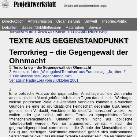
Direct-Action
Antirepression
Organisierung
Umwelt
Theorie&Politik
Debatten
Saasen/GI/Mittelhessen
Materialien
Service
Theorie&Politik
»
Gegen alle Kriege!
»
11.9.2001 (Nineeleven)
TEXTE AUS GEGENSTANDPUNKT
Terrorkrieg – die Gegengewalt der
Ohnmacht
1.
Terrorkrieg – die Gegengewalt der Ohnmacht
2.
Amerika ruft den „War against Terrorism“ aus Europa sagt: „Ja, aber...!“
3.
Die Analyse des GegenStandpunkt-
Verlags in Radio Lora vom 8. Oktober 2001
1.
Eine politische Analyse der gigantischen Anschläge auf die Zentrender
amerikanischen Macht gehörte sich in den Tagen danach nicht. Werfragte,
welche politischen Ziele die Attentäter verfolgen könnten,aus welchen
Gründen sie eine so grundsätzliche Feindschaft gegendie USA hegen,
geriet in den Verdacht, Verständnis für diese“Unmenschen” wecken zu
wollen oder gar selbst mit dem Terror zu sympathisieren.Diese
“menschenverachtenden Untaten” dürfen nicht als politische
Tatenbeurteilt werden. Wer so argumentiert, verletzt – nach der
gegenwärtigenpolitical correctness – die Gebote der Menschlichkeit. In
Bezug auf die“feigen Selbstmord-Attentäter” gehört sich vollkommene
Verständnislosigkeit:Das müssen “kranke Gehirne” sein, die an “sinnlosen