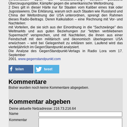
Überzeugungstäter, Kämpfer gegen die amerikanische Weltordnung.
2 Dies gilt in dieser Härte nur für Staaten vom Kaliber eines Irak oder
Jugoslawiens. Die Erklärung, warum sich auch Staaten wie Russland und
China der Weltordnung der USA unterordnen, sprengt den Rahmen
dieses Radio-Beitrags. Deren Kalkulation – eine Rechnung mit Vor- und
Nachteilen:
mit Vorteilen, die sie sich aus der Einordnung in die “Sachzwänge” des
Weltmarkts und aus guten Beziehungen zur “letzten verbliebenen
Supermacht” versprechen, und mit Nachteilen, die ihnen aus einer
Feindschaft mit den militärisch und ökonomisch überlegenen USA
erwüchsen – wird bei Gelegenheit zu erklären sein. Laufend wird das
vierteljährlich im GegenStandpunkt analysiert.
Die Analyse des GegenStandpunkt-Verlags in Radio Lora vom 17.
September
2001.
www.gegenstandpunkt.com
Kommentare
Bisher wurden noch keine Kommentare abgegeben.
Kommentar abgeben
Deine aktuelle Netzadresse: 216.73.216.64
Name
Kommentar