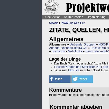
Direct-Action
Antirepression
Organisierung
Umwelt
»
NGO und Öko-Filz
ZITATE, QUELLEN, 
Allgemeines
Allgemeines
●
Verbände, Gruppen
●
NGO-Fil
Agenda, Nachhaltigkeit & Co.
●
Rechte Ökolog
●
Buchtipps
●
Mehr Links
●
Reich oder rechts
Lage der Dinge
Das Buch "Reich oder rechts?" zum Filz
Einschätzungen und Statistiken zur Lage
Texte zum
Öko-Filz
zwischen Staat, Indus
Kommentare
Bisher wurden noch keine Kommentare abg
Kommentar abgeben