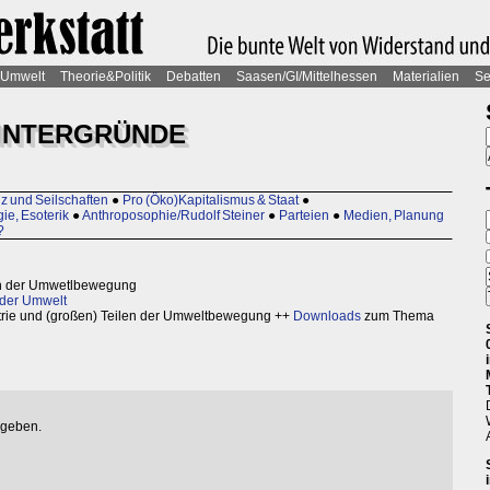
Umwelt
Theorie&Politik
Debatten
Saasen/GI/Mittelhessen
Materialien
Se
HINTERGRÜNDE
z und Seilschaften
●
Pro (Öko)Kapitalismus & Staat
●
ie, Esoterik
●
Anthroposophie/Rudolf Steiner
●
Parteien
●
Medien, Planung
?
 in der Umwetlbewegung
 der Umwelt
trie und (großen) Teilen der Umweltbewegung ++
Downloads
zum Thema
egeben.