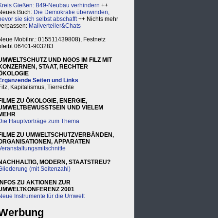
Kreis Gießen: B49-Neubau verhindern
++
Neues Buch:
Die Demokratie überwinden,
bevor sie sich selbst abschafft
++ Nichts mehr
verpassen:
Mailverteiler&Chats
Neue Mobilnr.: 015511439808), Festnetz
bleibt 06401-903283
UMWELTSCHUTZ UND NGOS IM FILZ MIT
KONZERNEN, STAAT, RECHTER
ÖKOLOGIE
Ergänzende Seiten und Links
Filz, Kapitalismus, Tierrechte
FILME ZU ÖKOLOGIE, ENERGIE,
UMWELTBEWUSSTSEIN UND VIELEM
MEHR
Die Hauptvorträge zum Thema
FILME ZU UMWELTSCHUTZVERBÄNDEN,
ORGANISATIONEN, APPARATEN
Veranstaltungsmitschnitte
NACHHALTIG, MODERN, STAATSTREU?
Gliederung (mit Seitenzahl)
INFOS ZU AKTIONEN ZUR
UMWELTKONFERENZ 2001
Neue Instrumente für die Umwelt
Werbung