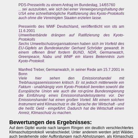
PDS-Presseinfo zu einem Antrag im Bundestag, 14/65760
... sei auszuloten, wie sich bei einer Verweigerungshaltung der
USA eine schnellstmögliche Ratifizierung des Kyoto-Protokolls
auch ohne die Vereinigten Staaten erzielen lasse.
Presseinfo des WWF Deutschland, veröffentlicht von ots am
11.6.2001
Umweltverbände drängen auf Ratifizierung des Kyoto-
Protokolls
Sechs Umweltschutzorganisationen haben sich im Vorfeld des
EU-Gipfels an Bundeskanzler Gerhard Schröder gewandt. In
einem offenen Brief fordern BUND, NDR, Germanwatch,
Greenpeace, Nabu und WWF ein klares Bekenntnis zum
Kyoto-Protokoll.
Manfred Treber, Germanwatch, in seiner Rede am 15.7.2001 in
Bonn
Viele hier sehen den Emissionshandel mit
Treibhausgasemissionen kritisch. Er ist jedoch mittlerweile ein
Faktum - unabhängig vom Kyoto-Protokoll bereiten sowohl die
Europäische Union wie auch die rot-grüne Bundesregierung
die Einführung eines Emissionshandelssystems vor. Der
Emissionshandel hat einen großen Vorteil. Mit einem solchen
Instrument wird Klimaschutz in die Sprache der Wirtschaft - und
die heißt: Geld - eingeführt. Dadurch hat die Wirtschaft einen
Anreiz, Klimaschutz zu machen.
Bewertungen des Ergebnisses:
Auf dem Gipfel wurde nach langem Ringen ein deutlich verschlechtertes
Klimaschutzprotokoll verabschiedet. Unter anderem werden jetzt Wälder,
auch bestehende oder Aufforstungen nach Abholzungen, als Klimaschutz