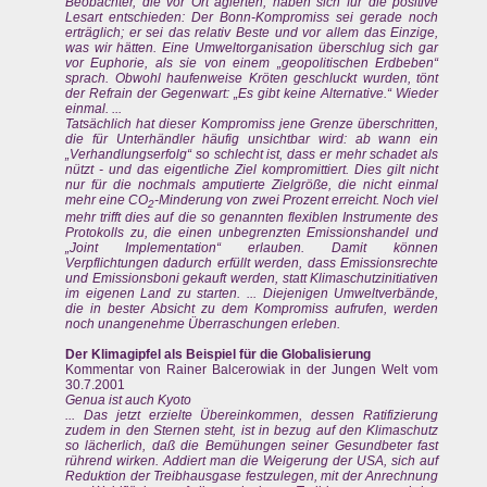
Beobachter, die vor Ort agierten, haben sich für die positive
Lesart entschieden: Der Bonn-Kompromiss sei gerade noch
erträglich; er sei das relativ Beste und vor allem das Einzige,
was wir hätten. Eine Umweltorganisation überschlug sich gar
vor Euphorie, als sie von einem „geopolitischen Erdbeben“
sprach. Obwohl haufenweise Kröten geschluckt wurden, tönt
der Refrain der Gegenwart: „Es gibt keine Alternative.“ Wieder
einmal. ...
Tatsächlich hat dieser Kompromiss jene Grenze überschritten,
die für Unterhändler häufig unsichtbar wird: ab wann ein
„Verhandlungserfolg“ so schlecht ist, dass er mehr schadet als
nützt - und das eigentliche Ziel kompromittiert. Dies gilt nicht
nur für die nochmals amputierte Zielgröße, die nicht einmal
mehr eine CO
-Minderung von zwei Prozent erreicht. Noch viel
2
mehr trifft dies auf die so genannten flexiblen Instrumente des
Protokolls zu, die einen unbegrenzten Emissionshandel und
„Joint Implementation“ erlauben. Damit können
Verpflichtungen dadurch erfüllt werden, dass Emissionsrechte
und Emissionsboni gekauft werden, statt Klimaschutzinitiativen
im eigenen Land zu starten. ... Diejenigen Umweltverbände,
die in bester Absicht zu dem Kompromiss aufrufen, werden
noch unangenehme Überraschungen erleben.
Der Klimagipfel als Beispiel für die Globalisierung
Kommentar von Rainer Balcerowiak in der Jungen Welt vom
30.7.2001
Genua ist auch Kyoto
... Das jetzt erzielte Übereinkommen, dessen Ratifizierung
zudem in den Sternen steht, ist in bezug auf den Klimaschutz
so lächerlich, daß die Bemühungen seiner Gesundbeter fast
rührend wirken. Addiert man die Weigerung der USA, sich auf
Reduktion der Treibhausgase festzulegen, mit der Anrechnung