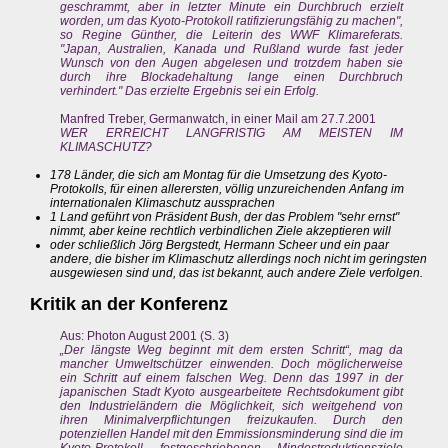
geschrammt, aber in letzter Minute ein Durchbruch erzielt
worden, um das Kyoto-Protokoll ratifizierungsfähig zu machen",
so Regine Günther, die Leiterin des WWF Klimareferats.
"Japan, Australien, Kanada und Rußland wurde fast jeder
Wunsch von den Augen abgelesen und trotzdem haben sie
durch ihre Blockadehaltung lange einen Durchbruch
verhindert." Das erzielte Ergebnis sei ein Erfolg.
Manfred Treber, Germanwatch, in einer Mail am 27.7.2001
WER ERREICHT LANGFRISTIG AM MEISTEN IM
KLIMASCHUTZ?
178 Länder, die sich am Montag für die Umsetzung des Kyoto-
Protokolls, für einen allerersten, völlig unzureichenden Anfang im
internationalen Klimaschutz aussprachen
1 Land geführt von Präsident Bush, der das Problem "sehr ernst"
nimmt, aber keine rechtlich verbindlichen Ziele akzeptieren will
oder schließlich
Jörg Bergstedt, Hermann Scheer und ein paar
andere, die bisher im Klimaschutz allerdings noch nicht im geringsten
ausgewiesen sind und, das ist bekannt, auch andere Ziele verfolgen.
Kritik an der Konferenz
Aus: Photon August 2001 (S. 3)
„Der längste Weg beginnt mit dem ersten Schritt“, mag da
mancher Umweltschützer einwenden. Doch möglicherweise
ein Schritt auf einem falschen Weg. Denn das 1997 in der
japanischen Stadt Kyoto ausgearbeitete Rechtsdokument gibt
den Industrieländern die Möglichkeit, sich weitgehend von
ihren Minimalverpflichtungen freizukaufen. Durch den
potenziellen Handel mit den Emmissionsminderung sind die im
Kyoto-Protokoll festgeschriebenen Mindestreduktionsziele