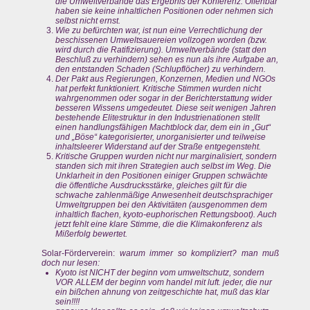
die Umweltverbände das Ergebnis der Konferenz. Offenbar
haben sie keine inhaltlichen Positionen oder nehmen sich
selbst nicht ernst.
Wie zu befürchten war, ist nun eine Verrechtlichung der
beschissenen Umweltsauereien vollzogen worden (bzw.
wird durch die Ratifizierung). Umweltverbände (statt den
Beschluß zu verhindern) sehen es nun als ihre Aufgabe an,
den entstanden Schaden (Schlupflöcher) zu verhindern.
Der Pakt aus Regierungen, Konzernen, Medien und NGOs
hat perfekt funktioniert. Kritische Stimmen wurden nicht
wahrgenommen oder sogar in der Berichterstattung wider
besseren Wissens umgedeutet. Diese seit wenigen Jahren
bestehende Elitestruktur in den Industrienationen stellt
einen handlungsfähigen Machtblock dar, dem ein in „Gut“
und „Böse“ kategorisierter, unorganisierter und teilweise
inhaltsleerer Widerstand auf der Straße entgegensteht.
Kritische Gruppen wurden nicht nur marginalisiert, sondern
standen sich mit ihren Strategien auch selbst im Weg. Die
Unklarheit in den Positionen einiger Gruppen schwächte
die öffentliche Ausdrucksstärke, gleiches gilt für die
schwache zahlenmäßige Anwesenheit deutschsprachiger
Umweltgruppen bei den Aktivitäten (ausgenommen dem
inhaltlich flachen, kyoto-euphorischen Rettungsboot). Auch
jetzt fehlt eine klare Stimme, die die Klimakonferenz als
Mißerfolg bewertet.
Solar-Förderverein:
warum immer so kompliziert? man muß
doch nur lesen:
Kyoto ist NICHT der beginn vom umweltschutz, sondern
VOR ALLEM der beginn vom handel mit luft. jeder, die nur
ein bißchen ahnung von zeitgeschichte hat, muß das klar
sein!!!!