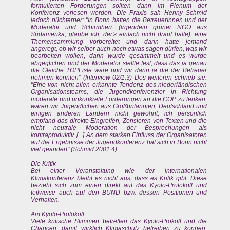
formulierten Forderungen sollten dann im Plenum der
Konferenz verlesen werden. Die Praxis sah Henny Schmid
jedoch nüchterner: "In Bonn hatten die BetreuerInnen und der
Moderator und Schirmherr (irgendein grüner NGO aus
Südamerika, glaube ich, der's einfach nicht drauf hatte), eine
Themensammlung vorbereitet und dann hatte jemand
angeregt, ob wir selber auch noch etwas sagen dürfen, was wir
bearbeiten wollen, dann wurde gesammelt und es wurde
abgeglichen und der Moderator stellte fest, dass das ja genau
die Gleiche TOPListe wäre und wir dann ja die der Betreuer
nehmen könnten" (Interview 02/1:3) Des weiteren schrieb sie:
"Eine von nicht allen erkannte Tendenz des niederländischen
Organisationsteams, die Jugendkonferenzler in Richtung
moderate und unkonkrete Forderungen an die COP zu lenken,
waren wir Jugendlichen aus Großbritannien, Deutschland und
einigen anderen Ländern nicht gewohnt, ich persönlich
empfand das direkte Eingreifen, Zensieren von Texten und die
nicht neutrale Moderation der Besprechungen als
kontraproduktiv. [...] An dem starken Einfluss der Organisatoren
auf die Ergebnisse der Jugendkonferenz hat sich in Bonn nicht
viel geändert" (Schmid 2001:4).
Die Kritik
Bei einer Veranstaltung wie der internationalen
Klimakonferenz bleibt es nicht aus, dass es Kritik gibt. Diese
bezieht sich zum einen direkt auf das Kyoto-Protokoll und
teilweise auch auf den BUND bzw. dessen Positionen und
Verhalten.
Am Kyoto-Protokoll
Viele kritische Stimmen betreffen das Kyoto-Prokoll und die
Chancen, damit wirklich Klimaschutz betreiben zu können: