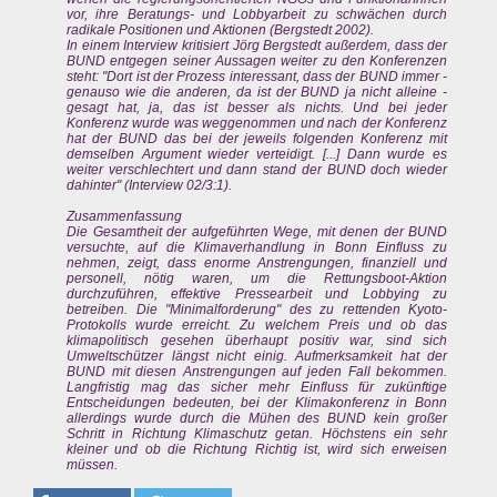
vor, ihre Beratungs- und Lobbyarbeit zu schwächen durch
radikale Positionen und Aktionen (Bergstedt 2002).
In einem Interview kritisiert Jörg Bergstedt außerdem, dass der
BUND entgegen seiner Aussagen weiter zu den Konferenzen
steht: "Dort ist der Prozess interessant, dass der BUND immer -
genauso wie die anderen, da ist der BUND ja nicht alleine -
gesagt hat, ja, das ist besser als nichts. Und bei jeder
Konferenz wurde was weggenommen und nach der Konferenz
hat der BUND das bei der jeweils folgenden Konferenz mit
demselben Argument wieder verteidigt. [...] Dann wurde es
weiter verschlechtert und dann stand der BUND doch wieder
dahinter" (Interview 02/3:1).
Zusammenfassung
Die Gesamtheit der aufgeführten Wege, mit denen der BUND
versuchte, auf die Klimaverhandlung in Bonn Einfluss zu
nehmen, zeigt, dass enorme Anstrengungen, finanziell und
personell, nötig waren, um die Rettungsboot-Aktion
durchzuführen, effektive Pressearbeit und Lobbying zu
betreiben. Die "Minimalforderung" des zu rettenden Kyoto-
Protokolls wurde erreicht. Zu welchem Preis und ob das
klimapolitisch gesehen überhaupt positiv war, sind sich
Umweltschützer längst nicht einig. Aufmerksamkeit hat der
BUND mit diesen Anstrengungen auf jeden Fall bekommen.
Langfristig mag das sicher mehr Einfluss für zukünftige
Entscheidungen bedeuten, bei der Klimakonferenz in Bonn
allerdings wurde durch die Mühen des BUND kein großer
Schritt in Richtung Klimaschutz getan. Höchstens ein sehr
kleiner und ob die Richtung Richtig ist, wird sich erweisen
müssen.