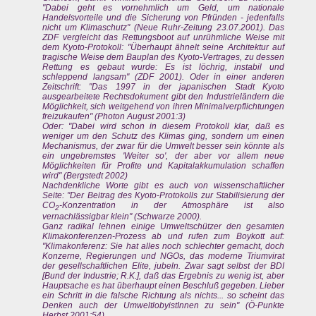
"Dabei geht es vornehmlich um Geld, um nationale
Handelsvorteile und die Sicherung von Pfründen - jedenfalls
nicht um Klimaschutz" (Neue Ruhr-Zeitung 23.07.2001). Das
ZDF vergleicht das Rettungsboot auf unrühmliche Weise mit
dem Kyoto-Protokoll: "Überhaupt ähnelt seine Architektur auf
tragische Weise dem Bauplan des Kyoto-Vertrages, zu dessen
Rettung es gebaut wurde: Es ist löchrig, instabil und
schleppend langsam" (ZDF 2001). Oder in einer anderen
Zeitschrift: "Das 1997 in der japanischen Stadt Kyoto
ausgearbeitete Rechtsdokument gibt den Industrieländern die
Möglichkeit, sich weitgehend von ihren Minimalverpflichtungen
freizukaufen" (Photon August 2001:3)
Oder: "Dabei wird schon in diesem Protokoll klar, daß es
weniger um den Schutz des Klimas ging, sondern um einen
Mechanismus, der zwar für die Umwelt besser sein könnte als
ein ungebremstes 'Weiter so', der aber vor allem neue
Möglichkeiten für Profite und Kapitalakkumulation schaffen
wird" (Bergstedt 2002)
Nachdenkliche Worte gibt es auch von wissenschaftlicher
Seite: "Der Beitrag des Kyoto-Protokolls zur Stabilisierung der
CO
-Konzentration in der Atmosphäre ist also
2
vernachlässigbar klein" (Schwarze 2000).
Ganz radikal lehnen einige Umweltschützer den gesamten
Klimakonferenzen-Prozess ab und rufen zum Boykott auf:
"Klimakonferenz: Sie hat alles noch schlechter gemacht, doch
Konzerne, Regierungen und NGOs, das moderne Triumvirat
der gesellschaftlichen Elite, jubeln. Zwar sagt selbst der BDI
[Bund der Industrie; R.K.], daß das Ergebnis zu wenig ist, aber
Hauptsache es hat überhaupt einen Beschluß gegeben. Lieber
ein Schritt in die falsche Richtung als nichts... so scheint das
Denken auch der UmweltlobyistInnen zu sein" (Ö-Punkte
Herbst 2001:54).