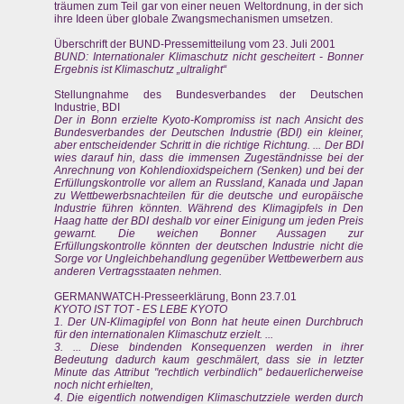
träumen zum Teil gar von einer neuen Weltordnung, in der sich
ihre Ideen über globale Zwangsmechanismen umsetzen.
Überschrift der BUND-Pressemitteilung vom 23. Juli 2001
BUND: Internationaler Klimaschutz nicht gescheitert - Bonner
Ergebnis ist Klimaschutz „ultralight“
Stellungnahme des Bundesverbandes der Deutschen
Industrie, BDI
Der in Bonn erzielte Kyoto-Kompromiss ist nach Ansicht des
Bundesverbandes der Deutschen Industrie (BDI) ein kleiner,
aber entscheidender Schritt in die richtige Richtung. ... Der BDI
wies darauf hin, dass die immensen Zugeständnisse bei der
Anrechnung von Kohlendioxidspeichern (Senken) und bei der
Erfüllungskontrolle vor allem an Russland, Kanada und Japan
zu Wettbewerbsnachteilen für die deutsche und europäische
Industrie führen könnten. Während des Klimagipfels in Den
Haag hatte der BDI deshalb vor einer Einigung um jeden Preis
gewarnt. Die weichen Bonner Aussagen zur
Erfüllungskontrolle könnten der deutschen Industrie nicht die
Sorge vor Ungleichbehandlung gegenüber Wettbewerbern aus
anderen Vertragsstaaten nehmen.
GERMANWATCH-Presseerklärung, Bonn 23.7.01
KYOTO IST TOT - ES LEBE KYOTO
1. Der UN-Klimagipfel von Bonn hat heute einen Durchbruch
für den internationalen Klimaschutz erzielt. ...
3. ... Diese bindenden Konsequenzen werden in ihrer
Bedeutung dadurch kaum geschmälert, dass sie in letzter
Minute das Attribut "rechtlich verbindlich" bedauerlicherweise
noch nicht erhielten,
4. Die eigentlich notwendigen Klimaschutzziele werden durch