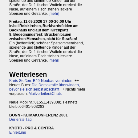
spielende und kletternde Kinder auf der
Straße, der Duft frischer Waffeln erreicht die
Nase, auf einem Tisch stehen leckere
Speisen und Getränke.
[mehr]
Freitag, 11.09.2026 17:00-20:00 Uhr
in/bei Reiskirchen, Burkhardsfelden am
Backhaus und auf dem Kirchplatz
8. Begegnungsfest: Brücken bauen
zwischen Menschen, nicht für Straßen!
Ein (hoffentlich) schöner Spätsommerabend,
spielende und kletternde Kinder auf der
Straße, der Duft frischer Waffeln erreicht die
Nase, auf einem Tisch stehen leckere
Speisen und Getränke.
[mehr]
Weiterlesen
Kreis Gießen: B49-Neubau verhindern
++
Neues Buch:
Die Demokratie überwinden,
bevor sie sich selbst abschafft
++ Nichts mehr
verpassen:
Mailverteiler&Chats
Neue Mobilnr.: 015511439808), Festnetz
bleibt 06401-903283
BONN - KLIMAKONFERENZ 2001
Der erste Tag
KYOTO - PRO & CONTRA
Einleitung