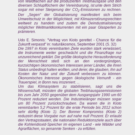
von Waldflächen auf die produzierten Treibhausgase und den
diversen Schlupflöchern der Vereinbarung, ist unte dem Strich
sogar mit einer Steigerung der CO
-Emissionen zu rechnen.
2
Der „Segen“ der Globalisierung manifestiert sich beim
Umweltschutz in der Möglichkeit, mit Klimazerstörungsrechten
weltweit zu handeln und zudem die Deindustrialisierung
möglicher Weltmarktkonkurrenten mit ein paar Glasperlen zu
prämieren.
Udo E. Simonis: "Vertrag von Kioto gerettet - Chance für die
Zukunft verpasst" in: natur&kosmos, September 2001 (S. 32)
Die 1997 in Kioto vereinbarten Ziele wurden stark verwässert,
die Instrumente weiter geschwächt und die Finanzfrage nur
unzureichend geklärt. Die größte ökologische Herausforderung
der Menschheit stieß sich an den vordergründgen,
kurzsichtigen ökonomischen Interessen jener Länder, die ihren
Status unbedingt halten wollten, und derer, die glauben, ihn auf
Kosten der Natur und der Zukunft verbessern zu können.
Ökonomisches Interesse gegen ökologische Vernunft - ein
Trauerspiel, in Bonn neu inszeniert. ...
Um das Klimasystem zu stabilisieren, sagt uns die
Wissenschaft, müssten die globalen Treibhausgasemissionen
bis zum Jahr 2050 gegenüber dem Ausgangsjahr 1990 um 60
Prozent reduziert werden. Die Industrielänger müssen sogar
um 80 Prozent zurückschrauben. Da waren die in Kioto
vereinbarten 5,2 Prozent für die erste Periode bis 2012 schon
sehr dürftig (Kioto 1). Der Bonner Kompromiss (Kioto 2)
reduzeirt diese Vorgabe nun auf nahe null Prozent. Er erlaubt
den Vertragsstaaten, die nationalen Reduktionsziele auch über
die Kohlendioxid-Speicher im eigenen Land - wie Wälder und
Agrarflächen, so genannte Senken - zu erfüllen.