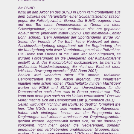
Am BUND
Kritik an den Aktionen des BUND in Bonn kam größtenteils aus
dem Umkreis der Veranstalter einer Solidaritätsdemonstration
gegen die Polizeigewalt in Genua. Der BUND reagierte zwar
auf den Tod eines Demonstranten in Genua mit einer
Schweigeminute, ansonsten veränderte sich am geplanten
Ablauf nichts (Interview Mittler 02/2:7). Das Indymedia-Center
Bonn schrieb: "Dem Anmelder der Spontandemo wurde von
Seiten der Friends of the Earth keine Redezeit auf deren
Abschlusskundgebung eingeräumt, mit der Begründung, das
die Kundgebung sehr feste Vereinbarungen mit der Polizei hat.
Die Demo von Friends of the Earth war sehr bürgerlich, es
wurden Forderungen an die Delegierten der Klimakonferenz
gestellt, z. B. das Kyotoprotokoll duchzusetzen. Es herrschte
größtenteils Volksfeststimmung, die nicht den Eindruck einer
kritischen Bewegung erweckte" (IMC Bonn 2001).
Ähnlich wird woanders zitiert: "Für andere, radikalere
Demonstranten war die Aktion ärgerlich: ?zu inhaltsleer'
maulten viele schon vorher, ?Kuscheltaktik mit den Mächtigen'
warfen sie FOEE und BUND vor. Unverständnis für die
Demonstration nach dem, was in Genua passiert war: ?Wir
kann man denn jetzt noch so ein Heititei veranstalten? Das war
Mord!' machte sich ein Demonstrant Luft" (Erpenbach 2001)
Selten wird Kritik nicht nur am BUND so deutlich formuliert wie
hier: "Die NGOs sowie viele weitere politische AkteurInnen
haben sich einfangen lassen von der Propaganda der
Regierungen und können inzwischen zur Regierungssphäre
gezählt werden. Aggressivität richtet sich, so sie überhaupt
vorkommt, nicht mehr gegen die Regierenden, sondern
gegenüber den verbliebenden unabhängigen Gruppen. Ihnen
werfen die regierungsorientierten NGOs und FunktionärInnen