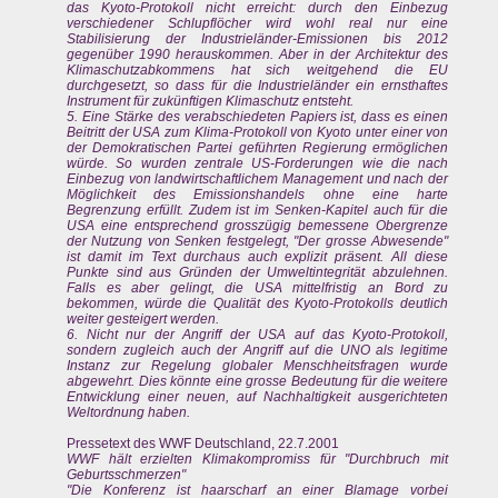
das Kyoto-Protokoll nicht erreicht: durch den Einbezug
verschiedener Schlupflöcher wird wohl real nur eine
Stabilisierung der Industrieländer-Emissionen bis 2012
gegenüber 1990 herauskommen. Aber in der Architektur des
Klimaschutzabkommens hat sich weitgehend die EU
durchgesetzt, so dass für die Industrieländer ein ernsthaftes
Instrument für zukünftigen Klimaschutz entsteht.
5. Eine Stärke des verabschiedeten Papiers ist, dass es einen
Beitritt der USA zum Klima-Protokoll von Kyoto unter einer von
der Demokratischen Partei geführten Regierung ermöglichen
würde. So wurden zentrale US-Forderungen wie die nach
Einbezug von landwirtschaftlichem Management und nach der
Möglichkeit des Emissionshandels ohne eine harte
Begrenzung erfüllt. Zudem ist im Senken-Kapitel auch für die
USA eine entsprechend grosszügig bemessene Obergrenze
der Nutzung von Senken festgelegt, "Der grosse Abwesende"
ist damit im Text durchaus auch explizit präsent. All diese
Punkte sind aus Gründen der Umweltintegrität abzulehnen.
Falls es aber gelingt, die USA mittelfristig an Bord zu
bekommen, würde die Qualität des Kyoto-Protokolls deutlich
weiter gesteigert werden.
6. Nicht nur der Angriff der USA auf das Kyoto-Protokoll,
sondern zugleich auch der Angriff auf die UNO als legitime
Instanz zur Regelung globaler Menschheitsfragen wurde
abgewehrt. Dies könnte eine grosse Bedeutung für die weitere
Entwicklung einer neuen, auf Nachhaltigkeit ausgerichteten
Weltordnung haben.
Pressetext des WWF Deutschland, 22.7.2001
WWF hält erzielten Klimakompromiss für "Durchbruch mit
Geburtsschmerzen"
"Die Konferenz ist haarscharf an einer Blamage vorbei