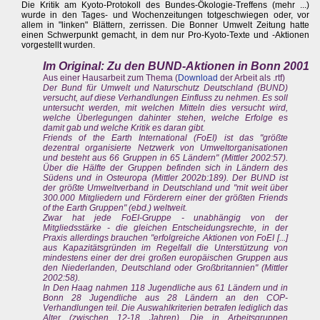
Die Kritik am Kyoto-Protokoll des Bundes-Ökologie-Treffens (mehr ...)
wurde in den Tages- und Wochenzeitungen totgeschwiegen oder, vor
allem in "linken" Blättern, zerrissen. Die Bonner Umwelt Zeitung hatte
einen Schwerpunkt gemacht, in dem nur Pro-Kyoto-Texte und -Aktionen
vorgestellt wurden.
Im Original: Zu den BUND-Aktionen in Bonn 2001
Aus einer Hausarbeit zum Thema (
Download
der Arbeit als .rtf)
Der Bund für Umwelt und Naturschutz Deutschland (BUND)
versucht, auf diese Verhandlungen Einfluss zu nehmen. Es soll
untersucht werden, mit welchen Mitteln dies versucht wird,
welche Überlegungen dahinter stehen, welche Erfolge es
damit gab und welche Kritik es daran gibt.
Friends of the Earth International (FoEI) ist das "größte
dezentral organisierte Netzwerk von Umweltorganisationen
und besteht aus 66 Gruppen in 65 Ländern" (Mittler 2002:57).
Über die Hälfte der Gruppen befinden sich in Ländern des
Südens und in Osteuropa (Mittler 2002b:189). Der BUND ist
der größte Umweltverband in Deutschland und "mit weit über
300.000 Mitgliedern und Förderern einer der größten Friends
of the Earth Gruppen" (ebd.) weltweit.
Zwar hat jede FoEI-Gruppe - unabhängig von der
Mitgliedsstärke - die gleichen Entscheidungsrechte, in der
Praxis allerdings brauchen "erfolgreiche Aktionen von FoEI [...]
aus Kapazitätsgründen im Regelfall die Unterstützung von
mindestens einer der drei großen europäischen Gruppen aus
den Niederlanden, Deutschland oder Großbritannien" (Mittler
2002:58).
In Den Haag nahmen 118 Jugendliche aus 61 Ländern und in
Bonn 28 Jugendliche aus 28 Ländern an den COP-
Verhandlungen teil. Die Auswahlkriterien betrafen lediglich das
Alter (zwischen 12-18 Jahren). Die in Arbeitsgruppen