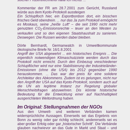
solcher Prozentrechnerei halte ich nichts. ...
Kommentar der FR am 28.7.2001 zum Gerücht, Russland
würde aus dem Kyoto-Protokoll aussteigen
Ein Schlupfloch hier, ein Exportbonbon dort, ein bisschen
frisches Geld obendrein. ... nur das Ja zum Protokoll ermöglicht
es Moskaus, seine „heiße Luft“ – die seit 1990 nicht mehr
genutzten CO
-Emissionsrechte – teuer an den Westen zu
2
verkaufen und so den eigenen Staatshaushalt zu sanieren.
Deswegen: Die Russen werden dabei bleiben.
Dörte Bernhardt, Germanwatch in Umweltkommunale
ökologische Briefe Nr. 16/1.8.2001
Angriff der USA abgewehrt ... ein historisches Ereignis ... Die
eigentlich notwendigen Klimaschutzziele werden durch das
Protokoll nicht erreicht. Durch den Einbezug vreschiedener
Schlupflöcher wird nur eine Stabilisierung der Industrieländer-
Emissionen (ohne die USA) bis 2012 gegenüber 1990
herauskommen. ... Das war der preis für eine solidere
Architektur des Abkommens. Zudem ist es gelungen, nicht nur
den Angriff der USA auf das Kyoto-Protokoll, sondern auch auf
die UN als legitime Instanz zur Regelung globaler
Menschheitsfragen abzuwehren. Dis könnte historische
Bedeutung für die Entwicklung einer auf Nachhaltigkeit
ausgerichteten Weltordnung haben.
Im Original: Stellungnahmen der NGOs
Aus den Umwelt- und weiteren Verbänden kamen
widersprüchliche Aussagen. Einerseits sei das Ergebnis von
Bonn zu wenig oder gar richtig schlecht, andererseits sei es
aber großer Erfolg oder gar „historischer Schritt“. Die Verbände
glauben nachwievor an das Gute in Markt und Staat – und