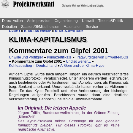
Direct-Action
Antirepression
Organisierung
Umwelt
Theorie&Politik
Debatten
Saasen/GI/Mittelhessen
Materialien
Service
Umwelt
»
Klima und Energie
»
Klima-Kapitalismus
KLIMA-KAPITALISMUS
Kommentare zum Gipfel 2001
Unwille und Profitgier
●
Klimazertifikate
●
Fragwürdiges von Umwelt-NGOs
●
Kommentare zum Gipfel 2001
●
Und so weiter ...
●
Kohleausstieg in Deutschland
●
Al Gore und der Klima-Hype
Auf dem Gipfel wurde nach langem Ringen ein deutlich verschlechtertes
Klimaschutzprotokoll verabschiedet. Unter anderem werden jetzt Wälder,
auch bestehende oder Aufforstungen nach Abholzungen, als Klimaschutz
(sog. Senken) anerkannt. Umweltverbände hatten vorher zu Aktionen in
Bonn für das Kyoto-Protokoll und eine Verbesserung der bisherigen
Regelungen aufgerufen. Beschlossen wurde dann eine deutliche
Verschlechterung. Dennoch jubelten die Umweltverbände.
Im Original: Die letzten Appelle
Jürgen Trittin, Bundesumweltminister, in der Grünen-Zeitung
„KlimaZeit“
Das Kyoto-Protokoll müsse Grundlage für den globalen
Klimaschutz bleiben. Für dieses Protokoll gibt es keine
realistische Alternative.