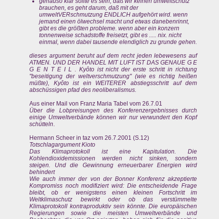
genauso klar sollte es sein, daß wir keinen umweltschutz
brauchen, es geht darum, daß mit der
umweltVERschmutzung ENDLICH aufgehört wird. wenn
jemand einen ölwechsel macht und etwas danebenrinnt,
gibt es die größten probleme. wenn aber ein konzern
tonnenweise schadstoffe freisetzt, gibt es ..... nix. nicht
einmal, wenn dabei tausende elendiglich zu grunde gehen.
dieses argument beruht auf dem recht jeden lebewesens auf
ATMEN. UND DER HANDEL MIT LUFT IST DAS GENAUE G E
G E N T E I L . Kyôto ist nicht der erste schritt in richtung
"beseitigung der weltverschmutzung" (wie es richtig heißen
müßte), Kyôto ist ein WEITERER abstiegsschritt auf dem
abschüssigen pfad des neoliberalismus.
Aus einer Mail von Franz Maria Tabel vom 26.7.01
Über die Lobpreisungen des Konferenzergebnisses durch
einige Umweltverbände können wir nur verwundert den Kopf
schütteln
.
Hermann Scheer in taz vom 26.7.2001 (S.12)
Totschlagargument Kioto
Das Klimaprotokoll ist eine Kapitulation. Die
Kohlendioxidemissionen werden nicht sinken, sondern
steigen. Und die Gewinnung erneuerbarer Energien wird
behindert
Wie auch immer der von der Bonner Konferenz akzeptierte
Kompromiss noch modifiziert wird: Die entscheidende Frage
bleibt, ob er wenigstens einen kleinen Fortschritt im
Weltklimaschutz bewirkt oder ob das verstümmelte
Klimaprotokoll kontraproduktiv sein könnte. Die europäischen
Regierungen sowie die meisten Umweltverbände und