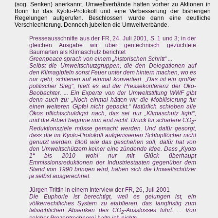
(sog. Senken) anerkannt. Umweltverbände hatten vorher zu Aktionen in
Bonn für das Kyoto-Protokoll und eine Verbesserung der bisherigen
Regelungen aufgerufen. Beschlossen wurde dann eine deutliche
Verschlechterung. Dennoch jubelten die Umweltverbände.
Presseausschnitte aus der FR, 24. Juli 2001, S. 1 und 3; in der
gleichen Ausgabe wir über gentechnisch gezüchtete
Baumarten als Klimaschutz berichtet
Greenpeace sprach von einem „historischen Schritt“ ...
Selbst die Umweltschutzgruppen, die den Delegationen auf
den Klimagipfeln sonst Feuer unter dem hintern machen, wo es
nur geht, schienen auf einmal konvertiert. „Das ist ein großer
politischer Sieg“, hieß es auf der Pressekonferenz der Öko-
Beobachter. ... Ein Experte von der Umweltstiftung WWF gibt
denn auch zu: „Noch einmal hätten wir die Mobilisierung fur
einen weiteren Gipfel nicht gepackt.“ Natürlich schieben alle
Ökos pflichtschuldigst nach, das sei nur „Klimaschutz light“,
und die Arbeit beginne nun erst recht. Druck für schärfere CO
-
2
Reduktionsziele müsse gemacht werden. Und dafür gesorgt,
dass die im Kyoto-Protokoll aufgerissenen Schlupflöcher nicht
genutzt werden. Bloß wie das geschehen soll, dafür hat von
den Umweltschützern keiner eine zündende Idee. Dass „Kyoto
1“ bis 2010 wohl nur mit Glück überhaupt
Emmissionsreduktionen der Industriestaaten gegenüber dem
Stand von 1990 bringen wird, haben sich die Umweltschützer
ja selbst ausgerechnet.
Jürgen Trittin in einem Interview der FR, 26, Juli 2001
Die Euphorie ist berechtigt, weil es gelungen ist, ein
völkerrechtliches System zu etablieren, das langfristig zum
tatsächlichen Absenken des CO
-Ausstosses führt. ... Von
2