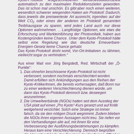
automatisch zu den maximalen Reduktionszielen geworden.
Das ist schon mal unschön. Es gibt aber noch einen weiteren,
wesentlich schwerer wiegenden Haken am Protokoll: Dadurch,
dass jeweils die preiswerteste Art ausreicht, irgendwo auf der
Welt CO
oder eines der anderen im Protokoll genannten
2
Treibhausgase zu sparen, wird jedes Land auch nur diese
Optionen wahrnehmen. ... Langfristige Optionen, wie etws die
Erforschung und Markteinführung der Photovoltaik, haben aus
Kostengründen keine Chance. Unter dem Kyoto-Protokoll hätte
selbst eine Regelung wie das deutsche Erneuerbare-
Energien-Gesetz keine Chance gehabt.
Das Kyoto-Protokoll droht somit, Vor-Ort-Initiativen zu lähmen,
vielleicht sogar zu verhindern.“
Aus einer Mail von Jörg Bergstedt, Red. Wirtschaft der „Ö-
Punkte“:
Das ohnehin beschissene Kyoto-Protokoll ist nicht
verbessert, sondern nochmals verschlechtert worden.
Damit erfüllten sich Ankündigungen aus den Reihen der
Kyoto-KritikerInnen, die bereits vorhersagten, daß Bonn nur
zu einer weiteren Verschlechterung dienen würde, um
dann das Kyoto-Protokoll dennoch bzw. deswegen
anzunehmen.
Die Umweltverbände (NGOs) hatten seit dem Ausstieg der
USA platt auf einen „Pro Kyoto“-Kurs gesetzt und auf Kritik
weitgehend verzichtet. Solch eine Strategie ist immer
falsch, da sie den nötigen Druck wegnimmt. Zudem blieben
die NGOs ihren eigenen Aussagen nicht treu. Sie riefen vor
den Verhandlungen alle auf, mit ihnen für eine
Verbesserung der Ausführungsbestimmungen zu kämpfen.
Heraus kam eine Verschlechterung. Dennoch begrüßen