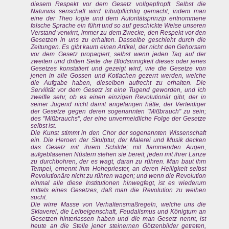
diesem Respekt vor dem Gesetz vollgepfropft. Selbst die
Naturwis senschaft wird tributpflichtig gemacht, indem man
eine der Theo logie und dem Autoritätsprinzip entnommene
falsche Sprache ein führt und so auf geschickte Weise unseren
Verstand verwirrt, immer zu dem Zwecke, den Respekt vor den
Gesetzen in uns zu erhalten. Dasselbe geschieht durch die
Zeitungen. Es gibt kaum einen Artikel, der nicht den Gehorsam
vor dem Gesetz propagiert, selbst wenn jeden Tag auf der
zweiten und dritten Seite die Blödsinnigkeit dieses oder jenes
Gesetzes konstatiert und gezeigt wird, wie die Gesetze von
jenen in alle Gossen und Kotlachen gezerrt werden, welche
die Aufgabe haben, dieselben aufrecht zu erhalten. Die
Servilität vor dem Gesetz ist eine Tugend geworden, und ich
zweifle sehr, ob es einen einzigen Revolutionär gibt, der in
seiner Jugend nicht damit angefangen hätte, der Verteidiger
der Gesetze gegen deren sogenannten "Mißbrauch" zu sein;
des "Mißbrauchs", der eine unvermeidliche Folge der Gesetze
selbst ist.
Die Kunst stimmt in den Chor der sogenannten Wissenschaft
ein. Die Heroen der Skulptur, der Malerei und Musik decken
das Gesetz mit ihrem Schilde; mit flammenden Augen,
aufgeblasenen Nüstern stehen sie bereit, jeden mit ihrer Lanze
zu durchbohren, der es wagt, daran zu rühren. Man baut ihm
Tempel, ernennt ihm Hohepriester, an deren Heiligkeit selbst
Revolutionäre nicht zu rühren wagen; und wenn die Revolution
einmal alle diese Institutionen hinwegfegt, ist es wiederum
mittels eines Gesetzes, daß man die Revolution zu weihen
sucht.
Die wirre Masse von Verhaltensmaßregeln, welche uns die
Sklaverei, die Leibeigenschaft, Feudalismus und Königtum an
Gesetzen hinterlassen haben und die man Gesetz nennt, ist
heute an die Stelle jener steinernen Götzenbilder getreten,