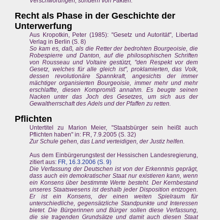
Verschwörungen, sondern von Fakten.
Recht als Phase in der Geschichte der
Unterwerfung
Aus Kropotkin, Peter (1985): "Gesetz und Autorität", Libertad
Verlag in Berlin (S. 8)
So kam es, daß, als die Retter der bedrohten Bourgeoisie, die
Robespierre und Danton, auf die philosophischen Schriften
von Rousseau und Voltaire gestützt, "den Respekt vor dem
Gesetz, welches für alle gleich ist", proklamierten, das Volk,
dessen revolutionäre Spannkraft, angesichts der immer
mächtiger organisierten Bourgeoisie, immer mehr und mehr
erschlaffte, diesen Kompromiß annahm. Es beugte seinen
Nacken unter das Joch des Gesetzes, um sich aus der
Gewaltherrschaft des Adels und der Pfaffen zu retten.
Pflichten
Untertitel zu Marion Meier, "Staatsbürger sein heißt auch
Pflichten haben" in: FR, 7.9.2005 (S. 32)
Zur Schule gehen, das Land verteidigen, der Justiz helfen.
Aus dem Einbürgerungstest der Hessischen Landesregierung,
zitiert aus:
FR, 16.3.2006 (S. 9)
Die Verfassung der Deutschen ist von der Erkenntnis geprägt,
dass auch ein demokratischer Staat nur existieren kann, wenn
ein Konsens über bestimmte Werte besteht. Der Kernbestand
unseres Staatswesens ist deshalb jeder Disposition entzogen.
Er ist ein Konsens, der einen weiten Spielraum für
unterschiedliche, gegensätzliche Standpunkte und Interessen
bietet. Die Bürgerinnen und Bürger sollen diese Verfassung,
die sie tragenden Grundsätze und damit auch diesen Staat