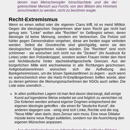
denen man Menschenopfer hinschlachtete und die der
geknechtete Mensch aus Furcht, von den Blitzen des Himmels
zerschmettert zu werden, nicht zu berühren wagte.
Recht-Extremismus
Wenn es einen selbst oder die eigenen Clans trifft, ist es meist Willkür.
Gegen die ideologischen GegnerInnen aber kann Recht gar nicht hart
genug sein. "Linke" wollen alle "Rechten" im Gefängnis sehen, deren
Ideologie ist keine Meinung, sondern ein Verbrechen. Die Polizei soll
härter gegen Demonstration vorgehen, diese am besten sogar verboten
werden. Selbst die Grundrechte sind gleichgültig, wenn sie den
ideologischen GegnerInnen nützen würden. Die "Rechten" sind noch
schlimmer - sie wünschen sich nicht nur die "Zecken" (ihr Ausdruck für
Linke) unter den Polizeiknüppel, sondern wollen Frauen hinter den Herd
und Nichtdeutsche hinter stacheldrahtgesicherte Grenzen. Aus der
bürgerlichen Mitte wird wechselweise in alle Richtungen geschossen.
AntiglobalisiererInnen wünschen sich die Aufhebung des
Bankgeheimnisses, um die bösen SpekulantInnen zu ärgern - auch wenn
es wahrscheinlich eher die Hartz-IV-EmpfängerInnen treffen würde, aber
zu denen gehören die MeinungsmacherInnen der NGOs auch selten. Die
Liste wäre unendlich ...
In allen politischen Lagern ist man fest davon überzeugt, daß einige
Kunst auf irgendeine Weise entartet sei und folglich zu vernichten ist.
Die Kriterien werden anhand eigener Dogmen entsprechend der
eigenen Ideologie getroffen - die einen für "deutsche Kunst", die
anderen dagegen usw. - einig sind sich Linke, Rechte und die sog.
"Neue Mitte" aber darin, dass Zensur sein muss. Eine neue Diktatur
müsste keine neue Regel aufstellen, sondern nur die Ausrichtung den
eigenen Wünschen anpassen.