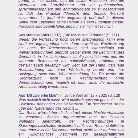
genug, um zu wissen, daß die fällige Revolution, also die
Alternative zur französischen und zur proletarischen,
sprachphilosophisch und anthropologisch so zu beschreiben
ist, daß das Prädikat (Mensch) dem Subjekt (Person)
zuzuordnen ist (und nicht umgekehrt), und daß in diesem
Sinne dem Einzelnen seine Person als sein Eigentum gehört.
Prädikate sind begriffsfähig, und nur sie; "ich" ist es nicht.
Aus Andreas Anter (2007), „Die Macht der Ordnung“ (S. 171)
Weder die Verfassung noch deren Interpretation kann eine
wertfreie Angelegenheit sein, denn sowohl die Rechtsetzung
als auch die Rechtsprechung sind zwangsläufig von
Wertentscheidungen geprügt. Selbst wenn die Legitimität des
Werturteils in der Jurisprudenz häufig bestritten wird und die
wertende Betrachtung als subjektivistisch, irrational und
dezisionistisch bekämpft wird, liegt auf der Hand, daß jede
Rechtsordnung auf einer Wertsetzung beruht und ihre
Auslegung stets eine Wertentscheidung ist. Da weder die
Rechtsetzung noch die Rechtsprechung ohne
Wertentscheidungen möglich ist, kann auch die juristische
Arbeit nicht völlig wertfrei sein.
Aus "
Mit zweierlei Maß
", in: Junge Welt am 12.7.2025 (S. 12f)
Was rechtlich nicht passt, wird politisch passend gemacht – der
»Westen« demontiert das Völkerrecht. Ein historischer Abriss
über den Niedergang des Rechts ...
Das Recht wäre daher als Ausdruck dieser Machtverhältnisse
zu verstehen. Ähnlich argumentierte auch der Sozialist
Wolfgang Abendroth, der Rechtsordnungen in
Klassengesellschaften dialektisch auffasste: Recht stabilisiere
zwar einerseits die Klassenherrschaft, stelle aber andererseits
ein wirkmächtiges Instrument zur gesellschaftlichen