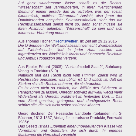
Auf ganz wundersame Weise schafft es die Rechts-
"Wissenschaft" seit Jahrhunderten, in ihrer "Herrschenden
Meinung" immer gerade das zu vertreten, was der sozial,
ökonomisch, politisch "führenden" Ansicht, also jener der
Dominierenden entspricht. Selbstverständlich sieht das die
Rechtswissenschaft selbst nicht so, denn sonst müsste sie
ihren Anspruch aufgeben, "Wissenschaft" zu sein und sich
Interessen-Vertretung nennen.
Aus Thomas Fischer, "
Rechtswelten
", in: Zeit am 29.12.2015
Die Ordnungen der Welt sind allesamt gemacht: Zwiebelschale
auf Zwiebelschale. Und in jeder Haut stecken alle
Ingredienzien der Wirklichkeit: Macht und Ohnmacht, Reichtum
und Armut, Produktion und Verzehr.
Aus Eppler, Erhard (2005): "Auslaufmodell Staat?", Suhrkamp
Verlag in Frankfurt (S. 9)
Natürlich fällt das Recht nicht vom Himmel. Zuerst wird in
Rechtssätze gegossen, was üblich ist. Und üblich ist, daß die
Starken sich die Rechte nehmen, die sie brauchen. ...
Es ist eben nicht so einfach, die Willkür des Stärkeren in
Paragraphen zu fassen. Unrecht schwarz auf weiß weckt mehr
Widerstand als Unrecht, praktiziert im hintersten Dorf. ... Das
vom Staat gesetzte, getragene und durchgesetzte Recht
schützt alle, die sich nicht selbst schützen können.
Georg Büchner, Der Hessische Landbote (gefunden in: G.
Büchner, 1813-1837, Verlag für literarische Produkte, Fernwald
1985)*
Das Gesetz ist das Eigentum einer unbedeutenden Klasse von
Vornehmen und Gelehrten, die sich durch ihr eigenes
Machtwerk die Herrschaft zuspricht.