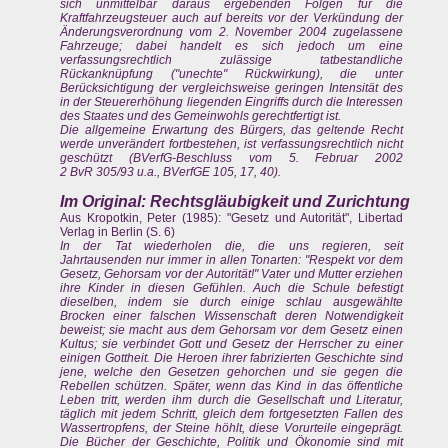
sich unmittelbar daraus ergebenden Folgen für die
Kraftfahrzeugsteuer auch auf bereits vor der Verkündung der
Änderungsverordnung vom 2. November 2004 zugelassene
Fahrzeuge; dabei handelt es sich jedoch um eine
verfassungsrechtlich zulässige tatbestandliche
Rückanknüpfung ("unechte" Rückwirkung), die unter
Berücksichtigung der vergleichsweise geringen Intensität des
in der Steuererhöhung liegenden Eingriffs durch die Interessen
des Staates und des Gemeinwohls gerechtfertigt ist.
Die allgemeine Erwartung des Bürgers, das geltende Recht
werde unverändert fortbestehen, ist verfassungsrechtlich nicht
geschützt (BVerfG-Beschluss vom 5. Februar 2002
2 BvR 305/93 u.a., BVerfGE 105, 17, 40).
Im Original: Rechtsgläubigkeit und Zurichtung
Aus Kropotkin, Peter (1985): "Gesetz und Autorität", Libertad
Verlag in Berlin (S. 6)
In der Tat wiederholen die, die uns regieren, seit
Jahrtausenden nur immer in allen Tonarten: "Respekt vor dem
Gesetz, Gehorsam vor der Autorität!" Vater und Mutter erziehen
ihre Kinder in diesen Gefühlen. Auch die Schule befestigt
dieselben, indem sie durch einige schlau ausgewählte
Brocken einer falschen Wissenschaft deren Notwendigkeit
beweist; sie macht aus dem Gehorsam vor dem Gesetz einen
Kultus; sie verbindet Gott und Gesetz der Herrscher zu einer
einigen Gottheit. Die Heroen ihrer fabrizierten Geschichte sind
jene, welche den Gesetzen gehorchen und sie gegen die
Rebellen schützen. Später, wenn das Kind in das öffentliche
Leben tritt, werden ihm durch die Gesellschaft und Literatur,
täglich mit jedem Schritt, gleich dem fortgesetzten Fallen des
Wassertropfens, der Steine höhlt, diese Vorurteile eingeprägt.
Die Bücher der Geschichte, Politik und Ökonomie sind mit