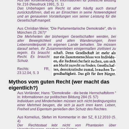
Aus der Vorbemerkung in: Informationen für politische Bildung
Nr. 216 (Neudruck 1991, S. 1)
Das Unbehagen am Recht ist aber häufig auch darauf
zurückzuführen, daß es an Einsichten in seine Notwendigkeit
und an genaueren Vorstellungen von seiner Leistung für die
Gesellschaft mangelt.
Aus Christian Meier, "Die Parlamentarische Demokratie", dtv in
München (S. 267)*
Die Mehrheiten der bisherigen Gesellschaften werden, bei
aller Beweglichkeit und allen Wanderungen, ihren
Lebensmittelpunkt im eigenen Lande behalten. Sie müssen
darauf sehen, ihr Zusammenleben einigermaßen zivilisiert zu
regeln.
Es braucht
Recht. Es braucht
Schutz.
Rechts: FR,
23.12.04, S. 3
Mythos vom guten Recht (wer macht das
eigentlich?)
Aus Vorländer, Hans: "Demokratie - die beste Herrschaftsform "
in: Informationen zur politischen Bildung 284 (S. 57)
Individuen und Minderheiten müssen sich nicht bedingungslos
einer Mehrheit beugen, die sich ja auch irren kann. Leben,
Freiheit und Eigentum genießen den Schutz des Rechtes.
Aus Kornelius, Stefan im Kommentar in der SZ, 8.12.2010 (S.
4)
Der Rechtsstaat lebt nicht von Phantasien über