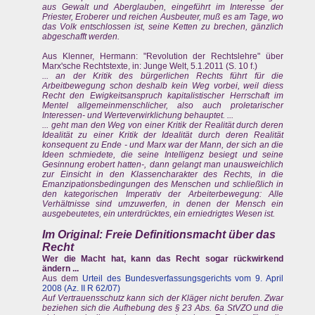
aus Gewalt und Aberglauben, eingeführt im Interesse der
Priester, Eroberer und reichen Ausbeuter, muß es am Tage, wo
das Volk entschlossen ist, seine Ketten zu brechen, gänzlich
abgeschafft werden.
Aus Klenner, Hermann: "Revolution der Rechtslehre" über
Marx'sche Rechtstexte, in: Junge Welt, 5.1.2011 (S. 10 f.)
... an der Kritik des bürgerlichen Rechts führt für die
Arbeitbewegung schon deshalb kein Weg vorbei, weil diess
Recht den Ewigkeitsanspruch kapitalistischer Herrschaft im
Mentel allgemeinmenschlicher, also auch proletarischer
Interessen- und Werteverwirklichung behauptet. ...
... geht man den Weg von einer Kritik der Realität durch deren
Idealität zu einer Kritik der Idealität durch deren Realität
konsequent zu Ende - und Marx war der Mann, der sich an die
Ideen schmiedete, die seine Intelligenz besiegt und seine
Gesinnung erobert hatten-, dann gelangt man unausweichlich
zur Einsicht in den Klassencharakter des Rechts, in die
Emanzipationsbedingungen des Menschen und schließlich in
den kategorischen Imperativ der Arbeiterbewegung: Alle
Verhältnisse sind umzuwerfen, in denen der Mensch ein
ausgebeutetes, ein unterdrücktes, ein erniedrigtes Wesen ist.
Im Original: Freie Definitionsmacht über das
Recht
Wer die Macht hat, kann das Recht sogar rückwirkend
ändern ...
Aus dem
Urteil des Bundesverfassungsgerichts vom 9. April
2008 (Az. II R 62/07
)
Auf Vertrauensschutz kann sich der Kläger nicht berufen. Zwar
beziehen sich die Aufhebung des § 23 Abs. 6a StVZO und die