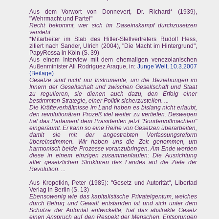
Aus dem Vorwort von Donnevert, Dr. Richard* (1939),
"Wehrmacht und Partei"
Recht bekommt, wer sich im Daseinskampf durchzusetzen
versteht.
*Mitarbeiter im Stab des Hitler-Stellvertreters Rudolf Hess,
zitiert nach Sander, Ulrich (2004), "Die Macht im Hintergrund",
PapyRossa in Köln (S. 39)
Aus einem Interview mit dem ehemaligen venezolanischen
Außenminister Ali Rodriguez Araque, in:
Junge Welt, 10.3.2007
(Beilage)
Gesetze sind nicht nur Instrumente, um die Beziehungen im
Innern der Gesellschaft und zwischen Gesellschaft und Staat
zu regulieren, sie dienen auch dazu, den Erfolg einer
bestimmten Strategie, einer Politik sicherzustellen. ...
Die Kräfteverhältnisse im Land haben es bislang nicht erlaubt,
den revolutionären Prozeß viel weiter zu vertiefen. Deswegen
hat das Parlament dem Präsidenten jetzt "Sondervollmachten"
eingeräumt. Er kann so eine Reihe von Gesetzen überarbeiten,
damit sie mit der angestrebten Verfassungsreform
übereinstimmen. Wir haben uns die Zeit genommen, um
harmonisch beide Prozesse voranzubringen. Am Ende werden
diese in einem einzigen zusammenlaufen: Die Ausrichtung
aller gesetzlichen Strukturen des Landes auf die Ziele der
Revolution. ...
Aus Kropotkin, Peter (1985): "Gesetz und Autorität", Libertad
Verlag in Berlin (S. 13)
Ebensowenig wie das kapitalistische Privateigentum, welches
durch Betrug und Gewalt entstanden ist und sich unter dem
Schutze der Autorität entwickelte, hat das abstrakte Gesetz
einen Anspruch auf den Respekt der Menschen. Entsprungen