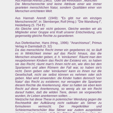
Aus Hannah Arendt (1963): "Über die Revolution", München
Die Menschenrechte sind keine Attribute einer wie immer
gearteten menschlichen Natur, sondern Qualitäten einer von
Menschen errichteten Welt.
Aus Hannah Arendt (1949): "Es gibt nur ein einziges
Menschenrecht", in: Sternberger, Rolf (Hrsg.): "Die Wandlung I",
Heidelberg (S. 754 ff.)
Als Gleiche sind wir nicht geboren, Gleiche werden wir als
Mitglieder einer Gruppe erst Kraft unserer Entscheidung, uns
gegenseitig gleiche Rechte zu garantieren.
Aus Diefenbacher, Hans (Hrsg., 1996): "Anarchismus", Primus
Verlag in Darmstadt (S. 32)
Da das menschliche Recht immer ein gegebenes ist, so läuft
es in Wirklichkeit immer auf das Recht hinaus, das die
Menschen einander geben, d. h. 'einräumen'. Räumt man den
neugeborenen Kindern das Recht der Existenz ein, so haben
sie das Recht; räumt man's ihnen nicht ein, wie dies bei den
Spartanern und alten Römern der Fall war, so haben sie's
nicht. Denn geben oder 'einräumen' kann es ihnen nur die
Gesellschaft, nicht sie selbst können es nehmen oder sich
geben. Man wird einwenden: die Kinder hatten dennoch 'von
Natur' das Recht zu existieren; nur versagten die Spartaner
diesem Rechte die Anerkennung. Aber so hatten sie eben kein
Recht auf diese Anerkennung, so wenig als sie ein Recht
darauf hatten, daß die wilden Tiere, denen sie vorgeworfen
wurden, ihr Leben anerkennen sollten. ...
Nietzsche hat diese These in polemischer Wendung gegen die
Rechtsethik der Aufklärung nicht radikaler als Stirner zu
formulieren vermocht. Der Hegelkritiker und
Schleiermacherschüler Max Stirner war zudem ausgebildet