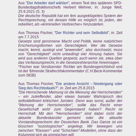
Aus "
Der Arbeiter darf wählen
", einem Text des späteren SPD-
Bundestagsfraktionschefs Herbert Wehner, in: Junge Welt,
25.9.2021 (S. 3)
Die deutsche Republik hat ein fein ausgeklügeltes System der
Rechtsprechung, mit dessen Hilfe es möglich ist, jeden, der
rebelliert, als »kriminellen Verbrecher« hinzustellen.
Aus Thomas Fischer, "
Der Richter und sein Selbstbild
", in: Zeit
am 7.7.2015
Gesetze sind geronnene Macht und Politik, keine natürlichen
Erscheinungsformen von Gerechtigkeit. Wer die Gesetze
macht, kennt, auslegt und "anwendet", also durchsetzt, muss
von "Gerechtigkeit" nicht unbedingt viel Ahnung haben. Sie
wird aus anderen Quellen gespeist, auch wenn sie, etwa über
das Verfassungsrecht, in die Gesetzeshierarchie hineinragen.
*Fischer war Vorsitzender Richter am Bundesgerichtshof und
ist der führende Strafrechtskommentator (C.H.Beck-Kommentar
zum StGB)
Aus Thomas Fischer, "
Die andere Ansicht – Niedergang oder
Sieg des Rechtsstaats?
", in: Zeit am 25.8.2015
"Die Herrschende Meinung ist die Meinung der Herrschenden"
– ein zutreffender, aber etwas banaler Wahrspruch des
selbstdefiniert kritischen Juristen. Denn was sonst, außer der
"Meinung der Herrschenden", sollte das Recht einer
Gesellschaft wohl zum Gegenstand haben? Recht ist
Herrschaft. Mit den "Herrschenden" sind dabei nicht der
aktuelle Bundeskanzler gemeint oder die aktuelle
Vorstandssprecherin der Deutschen Bank. Das Ganze ist ein
bisschen "soziologischer" angelegt. Wir bewegen uns
zwischen "Klassen"- und "Schichten"-Modellen, ohne dass der
Kolumnist sich da einmischen will.