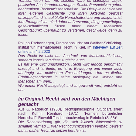
Transformation dar. Als solches wäre es ständiges Objekt
politischer Auseinandersetzungen. Solche Perspektiven gehen
der heutigen Rechtswissenschaft ab. Die Disziplin hat sich von
ihrer eigenen Geschichte und ihren Akteuren bewusst
entkoppelt und ist auf bloße Herrschaftssicherung ausgerichtet.
Ihre Protagonisten sind daher außerstande, die gegenwärtigen
gesellschaftlichen Krisen unter einem rechtlichen
Gesichtspunkt überhaupt zu verstehen, geschweige denn zu
lösen.
Philipp Eschenhagen, Promotionsjurist am Walther-Schücking-
Institut für Internationales Recht in Kiel, im
Interview auf Zeit
online am 4.2.2023
Das Recht ist nicht nur Ausdruck von Machtverhältnissen,
sondern konstituiert diese zugleich auch. ...
Es hat eine Ordnungsfunktion. Recht wird jedoch performativ
erzeugt und ist fluide, es ist in Bewegung und immer auch
abhängig von politischen Entscheidungen. Und es fließen
Erfahrungshorizonte in seine Auslegung ein. Immer sind
Menschen am Werk. ...
Wo immer Recht ausgelegt und angewandt wird, entsteht es
neu.
Im Original: Recht wird von den Mächtigen
gemacht
Aus G. Radbruch (1950), Rechtsphilosophie, Stuttgart, zitiert
nach: Kühnl, Reinhard (1971): "Formen bürgerlicher
Herrschaft", Rowohlt Taschenbuchverlag in Reinbek (S. 58)*
Die Rechtsordnung gilt, die sich faktisch Wirksamkeit zu
schaffen vermag ... Wer Recht durchzusetzen vermag, beweist
damit, daß er Recht zu setzen berufen ist.