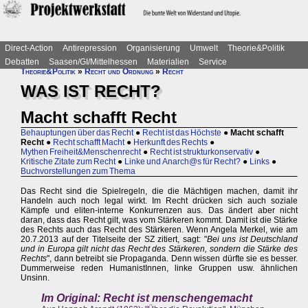
Direct-Action
Antirepression
Organisierung
Umwelt
Theorie&Politik
Debatten
Saasen/GI/Mittelhessen
Materialien
Service
Theorie&Politik
»
Recht und Ordnung
»
Recht
WAS IST RECHT?
Macht schafft Recht
Behauptungen über das Recht
●
Recht ist das Höchste
●
Macht schafft
Recht
●
Recht schafft Macht
●
Herkunft des Rechts
●
Mythen Freiheit&Menschenrecht
●
Recht ist strukturkonservativ
●
Kritische Zitate zum Recht
●
Linke und Anarch@s für Recht?
●
Links
●
Buchvorstellungen zum Thema
Das Recht sind die Spielregeln, die die Mächtigen machen, damit ihr
Handeln auch noch legal wirkt. Im Recht drücken sich auch soziale
Kämpfe und eliten-interne Konkurrenzen aus. Das ändert aber nicht
daran, dass das Recht gilt, was vom Stärkeren kommt. Damit ist die Stärke
des Rechts auch das Recht des Stärkeren. Wenn Angela Merkel, wie am
20.7.2013 auf der Titelseite der SZ zitiert, sagt: "
Bei uns ist Deutschland
und in Europa gilt nicht das Recht des Stärkeren, sondern die Stärke des
Rechts
", dann betreibt sie Propaganda. Denn wissen dürfte sie es besser.
Dummerweise reden HumanistInnen, linke Gruppen usw. ähnlichen
Unsinn.
Im Original: Recht ist menschengemacht