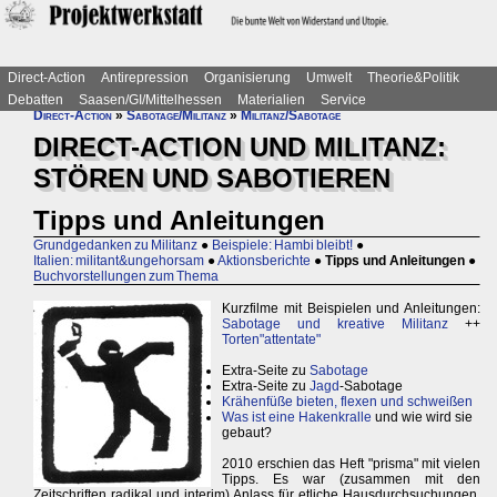
Direct-Action
Antirepression
Organisierung
Umwelt
Theorie&Politik
Debatten
Saasen/GI/Mittelhessen
Materialien
Service
Direct-Action
»
Sabotage/Militanz
»
Militanz/Sabotage
DIRECT-ACTION UND MILITANZ:
STÖREN UND SABOTIEREN
Tipps und Anleitungen
Grundgedanken zu Militanz
●
Beispiele: Hambi bleibt!
●
Italien: militant&ungehorsam
●
Aktionsberichte
●
Tipps und Anleitungen
●
Buchvorstellungen zum Thema
Kurzfilme mit Beispielen und Anleitungen:
Sabotage und kreative Militanz
++
Torten"attentate"
Extra-Seite zu
Sabotage
Extra-Seite zu
Jagd
-Sabotage
Krähenfüße bieten, flexen und schweißen
Was ist eine Hakenkralle
und wie wird sie
gebaut?
2010 erschien das Heft "prisma" mit vielen
Tipps. Es war (zusammen mit den
Zeitschriften radikal und interim) Anlass für etliche Hausdurchsuchungen.