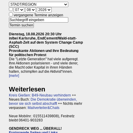
vergangene Termine anzeigen
Dienstag, 18.08.2026 20:30 Uhr
in/bei Karlsruhe, EndCement/Wald-statt-
Asphalt-Zelt auf dem System Change Camp
(SCC)
Provokante Aktionen und ihre Bedeutung
für politischen Protest
Die "Letzte Generation" hat viele aufgeregt.
Ihre Aktionen polarisieren - und viele derer,
die Macht oder Kapital in ihren Händen
halten, schimpfen auf die Aktivist*innen.
[mehr]
Weiterlesen
Kreis Gießen: B49-Neubau verhindern
++
Neues Buch:
Die Demokratie überwinden,
bevor sie sich selbst abschafft
++ Nichts mehr
verpassen:
Mailverteiler&Chats
Neue Mobilnr.: 015511439808), Festnetz
bleibt 06401-903283
GENDRECK WEG ... ÜBERALL!
Ergänzende Seiten und Links