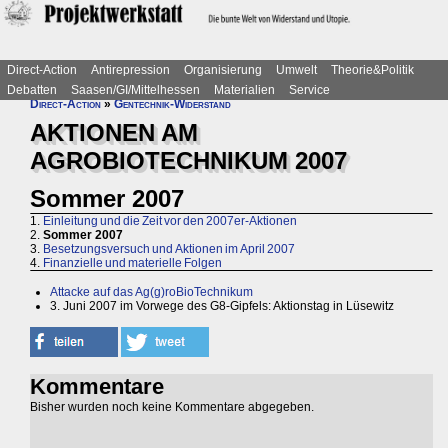
Direct-Action
Antirepression
Organisierung
Umwelt
Theorie&Politik
Debatten
Saasen/GI/Mittelhessen
Materialien
Service
Direct-Action
»
Gentechnik-Widerstand
AKTIONEN AM
AGROBIOTECHNIKUM 2007
Sommer 2007
1.
Einleitung und die Zeit vor den 2007er-Aktionen
2.
Sommer 2007
3.
Besetzungsversuch und Aktionen im April 2007
4.
Finanzielle und materielle Folgen
Attacke auf das Ag(g)roBioTechnikum
3. Juni 2007 im Vorwege des G8-Gipfels: Aktionstag in Lüsewitz
Kommentare
Bisher wurden noch keine Kommentare abgegeben.