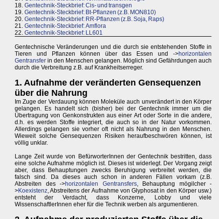
18.
Gentechnik-Steckbrief: Cis- und transgen
19.
Gentechnik-Steckbrief: Bt-Pflanzen (z.B. MON810)
20.
Gentechnik-Steckbrief: RR-Pflanzen (z.B. Soja, Raps)
21.
Gentechnik-Steckbrief: Amflora
22.
Gentechnik-Steckbrief: LL601
Gentechnische Veränderungen und die durch sie entstehenden Stoffe in
Tieren und Pflanzen können über das Essen und ->
horizontalen
Gentransfer
in den Menschen gelangen. Möglich sind Gefährdungen auch
durch die Verbreitung z.B. auf Krankheitserreger.
1. Aufnahme der veränderten Gensequenzen
über die Nahrung
Im Zuge der Verdauung können Moleküle auch unverändert in den Körper
gelangen. Es handelt sich (bisher) bei der Gentechnik immer um die
Übertragung von Genkonstrukten aus einer Art oder Sorte in die andere,
d.h. es werden Stoffe integriert, die auch so in der Natur vorkommen.
Allerdings gelangen sie vorher oft nicht als Nahrung in den Menschen.
Wieweit solche Gensequenzen Risiken heraufbeschwören können, ist
völlig unklar.
Lange Zeit wurde von BefürworterInnen der Gentechnik bestritten, dass
eine solche Aufnahme möglich ist. Dieses ist widerlegt. Der Vorgang zeigt
aber, dass Behauptungen zwecks Beruhigung verbreitet werden, die
falsch sind. Da dieses auch schon in anderen Fällen vorkam (z.B.
Abstreiten des ->
horizontalen Gentransfers
, Behauptung mögilcher -
>
Koexistenz
, Abstreitens der Aufnahme von Glyphosat in den Körper usw.)
entsteht der Verdacht, dass Konzerne, Lobby und viele
WissenschaftlerInnen eher für die Technik werben als argumentieren.