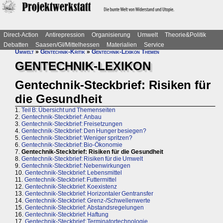
Direct-Action
Antirepression
Organisierung
Umwelt
Theorie&Politik
Debatten
Saasen/GI/Mittelhessen
Materialien
Service
Umwelt
»
Gentechnik-Kritik
»
Gentechnik-Lexikon Themen
GENTECHNIK-LEXIKON
Gentechnik-Steckbrief: Risiken für
die Gesundheit
1.
Teil B: Übersicht und Themenseiten
2.
Gentechnik-Steckbrief: Anbau
3.
Gentechnik-Steckbrief: Freisetzungen
4.
Gentechnik-Steckbrief: Den Hunger besiegen?
5.
Gentechnik-Steckbrief: Weniger spritzen?
6.
Gentechnik-Steckbrief: Bio-Ökonomie
7.
Gentechnik-Steckbrief: Risiken für die Gesundheit
8.
Gentechnik-Steckbrief: Risiken für die Umwelt
9.
Gentechnik-Steckbrief: Nebenwirkungen
10.
Gentechnik-Steckbrief: Lebensmittel
11.
Gentechnik-Steckbrief: Futtermittel
12.
Gentechnik-Steckbrief: Koexistenz
13.
Gentechnik-Steckbrief: Horizontaler Gentransfer
14.
Gentechnik-Steckbrief: Grenz-/Schwellenwerte
15.
Gentechnik-Steckbrief: Abstandsregelungen
16.
Gentechnik-Steckbrief: Haftung
17.
Gentechnik-Steckbrief: Terminatortechnologie