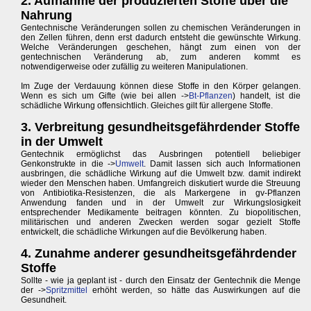
2. Aufnahme der produzierten Stoffe über die
Nahrung
Gentechnische Veränderungen sollen zu chemischen Veränderungen in
den Zellen führen, denn erst dadurch entsteht die gewünschte Wirkung.
Welche Veränderungen geschehen, hängt zum einen von der
gentechnischen Veränderung ab, zum anderen kommt es
notwendigerweise oder zufällig zu weiteren Manipulationen.
Im Zuge der Verdauung können diese Stoffe in den Körper gelangen.
Wenn es sich um Gifte (wie bei allen ->
Bt-Pflanzen
) handelt, ist die
schädliche Wirkung offensichtlich. Gleiches gilt für allergene Stoffe.
3. Verbreitung gesundheitsgefährdender Stoffe
in der Umwelt
Gentechnik ermöglichst das Ausbringen potentiell beliebiger
Genkonstrukte in die ->
Umwelt
. Damit lassen sich auch Informationen
ausbringen, die schädliche Wirkung auf die Umwelt bzw. damit indirekt
wieder den Menschen haben. Umfangreich diskutiert wurde die Streuung
von Antibiotika-Resistenzen, die als Markergene in gv-Pflanzen
Anwendung fanden und in der Umwelt zur Wirkungslosigkeit
entsprechender Medikamente beitragen könnten. Zu biopolitischen,
militärischen und anderen Zwecken werden sogar gezielt Stoffe
entwickelt, die schädliche Wirkungen auf die Bevölkerung haben.
4. Zunahme anderer gesundheitsgefährdender
Stoffe
Sollte - wie ja geplant ist - durch den Einsatz der Gentechnik die Menge
der ->
Spritzmittel
erhöht werden, so hätte das Auswirkungen auf die
Gesundheit.