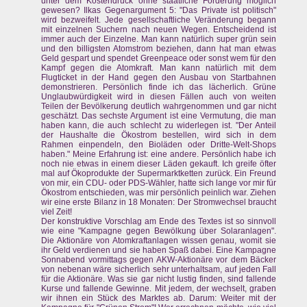
unter dem Kostendruck ohne staatliche Förderung möglich
gewesen? Ilkas Gegenargument 5: "Das Private ist politisch"
wird bezweifelt. Jede gesellschaftliche Veränderung begann
mit einzelnen Suchern nach neuen Wegen. Entscheidend ist
immer auch der Einzelne. Man kann natürlich super grün sein
und den billigsten Atomstrom beziehen, dann hat man etwas
Geld gespart und spendet Greenpeace oder sonst wem für den
Kampf gegen die Atomkraft. Man kann natürlich mit dem
Flugticket in der Hand gegen den Ausbau von Startbahnen
demonstrieren. Persönlich finde ich das lächerlich. Grüne
Unglaubwürdigkeit wird in diesen Fällen auch von weiten
Teilen der Bevölkerung deutlich wahrgenommen und gar nicht
geschätzt. Das sechste Argument ist eine Vermutung, die man
haben kann, die auch schlecht zu widerlegen ist. "Der Anteil
der Haushalte die Ökostrom bestellen, wird sich in dem
Rahmen einpendeln, den Bioläden oder Dritte-Welt-Shops
haben." Meine Erfahrung ist: eine andere. Persönlich habe ich
noch nie etwas in einem dieser Läden gekauft. Ich greife öfter
mal auf Ökoprodukte der Supermarktketten zurück. Ein Freund
von mir, ein CDU- oder PDS-Wähler, hatte sich lange vor mir für
Ökostrom entschieden, was mir persönlich peinlich war. Ziehen
wir eine erste Bilanz in 18 Monaten: Der Stromwechsel braucht
viel Zeit!
Der konstruktive Vorschlag am Ende des Textes ist so sinnvoll
wie eine "Kampagne gegen Bewölkung über Solaranlagen".
Die Aktionäre von Atomkraftanlagen wissen genau, womit sie
ihr Geld verdienen und sie haben Spaß dabei. Eine Kampagne
Sonnabend vormittags gegen AKW-Aktionäre vor dem Bäcker
von nebenan wäre sicherlich sehr unterhaltsam, auf jeden Fall
für die Aktionäre. Was sie gar nicht lustig finden, sind fallende
Kurse und fallende Gewinne. Mit jedem, der wechselt, graben
wir ihnen ein Stück des Marktes ab. Darum: Weiter mit der