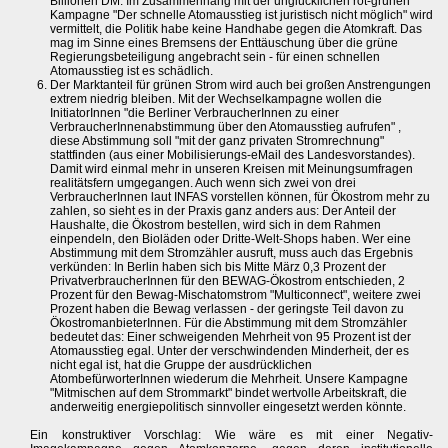
Billionen DM. Im Zusammenhang mit der unglücklichen rot-grünen
Kampagne "Der schnelle Atomausstieg ist juristisch nicht möglich" wird
vermittelt, die Politik habe keine Handhabe gegen die Atomkraft. Das
mag im Sinne eines Bremsens der Enttäuschung über die grüne
Regierungsbeteiligung angebracht sein - für einen schnellen
Atomausstieg ist es schädlich.
Der Marktanteil für grünen Strom wird auch bei großen Anstrengungen
extrem niedrig bleiben. Mit der Wechselkampagne wollen die
InitiatorInnen "die Berliner VerbraucherInnen zu einer
VerbraucherInnenabstimmung über den Atomausstieg aufrufen" ,
diese Abstimmung soll "mit der ganz privaten Stromrechnung"
stattfinden (aus einer Mobilisierungs-eMail des Landesvorstandes).
Damit wird einmal mehr in unseren Kreisen mit Meinungsumfragen
realitätsfern umgegangen. Auch wenn sich zwei von drei
VerbraucherInnen laut INFAS vorstellen können, für Ökostrom mehr zu
zahlen, so sieht es in der Praxis ganz anders aus: Der Anteil der
Haushalte, die Ökostrom bestellen, wird sich in dem Rahmen
einpendeln, den Bioläden oder Dritte-Welt-Shops haben. Wer eine
Abstimmung mit dem Stromzähler ausruft, muss auch das Ergebnis
verkünden: In Berlin haben sich bis Mitte März 0,3 Prozent der
PrivatverbraucherInnen für den BEWAG-Ökostrom entschieden, 2
Prozent für den Bewag-Mischatomstrom "Multiconnect", weitere zwei
Prozent haben die Bewag verlassen - der geringste Teil davon zu
ÖkostromanbieterInnen. Für die Abstimmung mit dem Stromzähler
bedeutet das: Einer schweigenden Mehrheit von 95 Prozent ist der
Atomausstieg egal. Unter der verschwindenden Minderheit, der es
nicht egal ist, hat die Gruppe der ausdrücklichen
AtombefürworterInnen wiederum die Mehrheit. Unsere Kampagne
"Mitmischen auf dem Strommarkt" bindet wertvolle Arbeitskraft, die
anderweitig energiepolitisch sinnvoller eingesetzt werden könnte.
Ein konstruktiver Vorschlag: Wie wäre es mit einer Negativ-