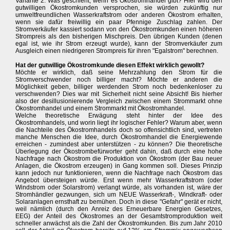
Variante 2: Was geschieht, wenn es Ökostromhandel gibt? Hier wird den
gutwilligen Ökostromkunden versprochen, sie würden zukünftig nur
umweltfreundlichen Wasserkraftstrom oder anderen Ökostrom erhalten,
wenn sie dafür freiwillig ein paar Pfennige Zuschlag zahlen. Der
Stromverkäufer kassiert sodann von den Ökostromkunden einen höheren
Strompreis als den bisherigen Mischpreis. Den übrigen Kunden (denen
egal ist, wie ihr Strom erzeugt wurde), kann der Stromverkäufer zum
Ausgleich einen niedrigeren Strompreis für ihren "Egalstrom" berechnen.
Hat der gutwillige Ökostromkunde diesen Effekt wirklich gewollt?
Möchte er wirklich, daß seine Mehrzahlung den Strom für die
Stromverschwender noch billiger macht? Möchte er anderen die
Möglichkeit geben, billiger werdenden Strom noch bedenkenloser zu
verschwenden? Dies war mit Sicherheit nicht seine Absicht! Bis hierher
also der desillusionierende Vergleich zwischen einem Strommarkt ohne
Ökostromhandel und einem Strommarkt mit Ökostromhandel.
Welche theoretische Erwägung steht hinter der Idee des
Ökostromhandels, und worin liegt ihr logischer Fehler? Warum aber, wenn
die Nachteile des Ökostromhandels doch so offensichtlich sind, vertreten
manche Menschen die Idee, durch Ökostromhandel die Energiewende
erreichen - zumindest aber unterstützen - zu können? Die theoretische
Überlegung der Ökostrombefürworter geht dahin, daß durch eine hohe
Nachfrage nach Ökostrom die Produktion von Ökostrom (der Bau neuer
Anlagen, die Ökostrom erzeugen) in Gang kommen soll. Dieses Prinzip
kann jedoch nur funktionieren, wenn die Nachfrage nach Ökostrom das
Angebot übersteigen würde. Erst wenn mehr Wasserkraftstrom (oder
Windstrom oder Solarstrom) verlangt würde, als vorhanden ist, wäre der
Stromhändler gezwungen, sich um NEUE Wasserkraft-, Windkraft- oder
Solaranlagen ernsthaft zu bemühen. Doch in diese "Gefahr" gerät er nicht,
weil nämlich (durch den Anreiz des Erneuerbare Energien Gesetzes,
EEG) der Anteil des Ökostromes an der Gesamtstromproduktion weit
schneller anwächst als die Zahl der Ökostromkunden. Bis zum Jahr 2010