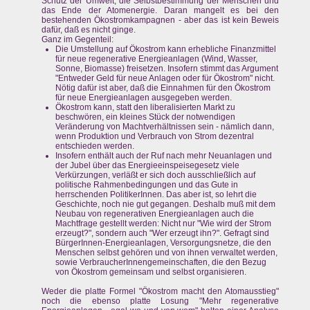
Schutz der Umwelt, die Selbstbestimmung der Menschen und
das Ende der Atomenergie. Daran mangelt es bei den
bestehenden Ökostromkampagnen - aber das ist kein Beweis
dafür, daß es nicht ginge.
Ganz im Gegenteil:
Die Umstellung auf Ökostrom kann erhebliche Finanzmittel
für neue regenerative Energieanlagen (Wind, Wasser,
Sonne, Biomasse) freisetzen. Insofern stimmt das Argument
"Entweder Geld für neue Anlagen oder für Ökostrom" nicht.
Nötig dafür ist aber, daß die Einnahmen für den Ökostrom
für neue Energieanlagen ausgegeben werden.
Ökostrom kann, statt den liberalisierten Markt zu
beschwören, ein kleines Stück der notwendigen
Veränderung von Machtverhältnissen sein - nämlich dann,
wenn Produktion und Verbrauch von Strom dezentral
entschieden werden.
Insofern enthält auch der Ruf nach mehr Neuanlagen und
der Jubel über das Energieeinspeisegesetz viele
Verkürzungen, verläßt er sich doch ausschließlich auf
politische Rahmenbedingungen und das Gute in
herrschenden PolitikerInnen. Das aber ist, so lehrt die
Geschichte, noch nie gut gegangen. Deshalb muß mit dem
Neubau von regenerativen Energieanlagen auch die
Machtfrage gestellt werden: Nicht nur "Wie wird der Strom
erzeugt?", sondern auch "Wer erzeugt ihn?". Gefragt sind
BürgerInnen-Energieanlagen, Versorgungsnetze, die den
Menschen selbst gehören und von ihnen verwaltet werden,
sowie VerbraucherInnengemeinschaften, die den Bezug
von Ökostrom gemeinsam und selbst organisieren.
Weder die platte Formel "Ökostrom macht den Atomausstieg"
noch die ebenso platte Losung "Mehr regenerative