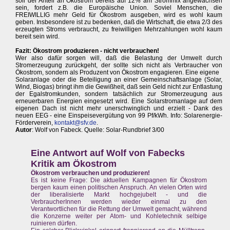
soll der Anteil an Ökostrom bereits auf 12% am Strommix angewachsen
sein, fordert z.B. die Europäische Union. Soviel Menschen, die
FREIWILLIG mehr Geld für Ökostrom ausgeben, wird es wohl kaum
geben. Insbesondere ist zu bedenken, daß die Wirtschaft, die etwa 2/3 des
erzeugten Stroms verbraucht, zu freiwilligen Mehrzahlungen wohl kaum
bereit sein wird.
Fazit: Ökostrom produzieren - nicht verbrauchen!
Wer also dafür sorgen will, daß die Belastung der Umwelt durch
Stromerzeugung zurückgeht, der sollte sich nicht als Verbraucher von
Ökostrom, sondern als Produzent von Ökostrom engagieren. Eine eigene
Solaranlage oder die Beteiligung an einer Gemeinschaftsanlage (Solar,
Wind, Biogas) bringt ihm die Gewißheit, daß sein Geld nicht zur Entlastung
der Egalstromkunden, sondern tatsächlich zur Stromerzeugung aus
erneuerbaren Energien eingesetzt wird. Eine Solarstromanlage auf dem
eigenen Dach ist nicht mehr unerschwinglich und erzielt - Dank des
neuen EEG - eine Einspeisevergütung von 99 Pf/kWh. Info: Solarenergie-
Förderverein,
kontakt@sfv.de
.
Autor
: Wolf von Fabeck. Quelle: Solar-Rundbrief 3/00
Eine Antwort auf Wolf von Fabecks
Kritik am Ökostrom
Ökostrom verbrauchen und produzieren!
Es ist keine Frage: Die aktuellen Kampagnen für Ökostrom
bergen kaum einen politischen Anspruch. An vielen Orten wird
der liberalisierte Markt hochgejubelt - und die
VerbraucherInnen werden wieder einmal zu den
Verantwortlichen für die Rettung der Umwelt gemacht, während
die Konzerne weiter per Atom- und Kohletechnik selbige
ruinieren dürfen.