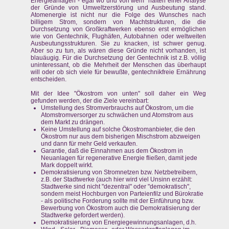
Energieanlagen - egal wo und von wem" halten einer Analyse
der Gründe von Umweltzerstörung und Ausbeutung stand.
Atomenergie ist nicht nur die Folge des Wunsches nach
billigem Strom, sondern von Machtstrukturen, die die
Durchsetzung von Großkraftwerken ebenso erst ermöglichen
wie von Gentechnik, Flughäfen, Autobahnen oder weltweiten
Ausbeutungsstrukturen. Sie zu knacken, ist schwer genug.
Aber so zu tun, als wären diese Gründe nicht vorhanden, ist
blauäugig. Für die Durchsetzung der Gentechnik ist z.B. völlig
uninteressant, ob die Mehrheit der Menschen das überhaupt
will oder ob sich viele für bewußte, gentechnikfreie Ernährung
entscheiden.
Mit der Idee "Ökostrom von unten" soll daher ein Weg
gefunden werden, der die Ziele vereinbart:
Umstellung des Stromverbrauchs auf Ökostrom, um die
Atomstromversorger zu schwächen und Atomstrom aus
dem Markt zu drängen.
Keine Umstellung auf solche Ökostromanbieter, die den
Ökostrom nur aus dem bisherigen Mischstrom abzweigen
und dann für mehr Geld verkaufen.
Garantie, daß die Einnahmen aus dem Ökostrom in
Neuanlagen für regenerative Energie fließen, damit jede
Mark doppelt wirkt.
Demokratisierung von Stromnetzen bzw. Netzbetreibern,
z.B. der Stadtwerke (auch hier wird viel Unsinn erzählt:
Stadtwerke sind nicht "dezentral" oder "demokratisch",
sondern meist Hochburgen von Parteienfilz und Bürokratie
- als politische Forderung sollte mit der Einführung bzw.
Bewerbung von Ökostrom auch die Demokratisierung der
Stadtwerke gefordert werden).
Demokratisierung von Energiegewinnungsanlagen, d.h.