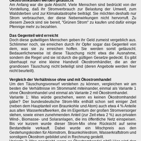
Ökostromkunden werden getäuscht
Am Anfang war die gute Absicht. Viele Menschen sind bedrückt von der
Vorstellung, daß ihr Stromverbrauch zur Belastung der Umwelt, zum
Waldsterben und zur Klimakatastrophe beiträgt. Sie möchten deshalb nur
Strom verbrauchen, der diese Nebenwirkungen nicht hervorruft. Zu
diesem Zweck sind sie bereit, "Grünen Strom" zu kaufen und dafür einige
Pfennige mehr zu bezahlen.
Das Gegenteil wird erreicht
Doch diese gutwilligen Menschen geben ihr Geld zumeist vergeblich aus.
Schlimmer noch, sie erreichen durch ihr Opfer sogar das Gegenteil von
dem, was sie zu erreichen hoffen. Sie werden somit getäuscht.
Bedauerlicherweise ist diese Täuschung nicht etwa die Ausnahme,
sondern die Regel und sie ist durch die gültigen Gesetze gedeckt. Es gibt
überhaupt nur eine kleine Handvoll Ökostromhändler, die an der
grandiosen Täuschung nicht beteiligt sind (deren Angebote werden hier
nicht beurteilt).
Vergleich der Verhältnisse ohne und mit Ökostromhandel
Um den Täuschungsvorwurf verstehen zu können, vergleichen wir am
besten die Verhältnisse im Strommarkt miteinander, einmal als Variante 1
ohne Ökostromhandel und einmal als Variante 2 mit Ökostromhandel.
Variante 1: Was würde geschehen, wenn es keinen Ökostromhandel
gäbe? Der bundesdeutsche Strom-Mix enthält schon seit einiger Zeit
(neben dem Hauptanteil von Braunkohle und Atom) auch etwa 4 % Anteile
aus alten Wasserkraftwerken, die im Eigentum der großen Stromversorger
stehen, sowie einen zunehmenden Anteil (zur Zeit etwa 2 %) aus privaten
Wind-, Biomasse- und Solaranlagen, die ins öffentliche Netz einspeisen.
Bis vor kurzem wurde dieser Strom-Mix ohne Rücksicht auf seine
Bestandteile verkauft. Dabei wurde ein Mischpreis aus den
Gestehungskosten für Atomstrom, Braunkohlestrom, Wasserkraftstrom und
sonstigem Ökostrom gebildet und in Rechnung gestellt.