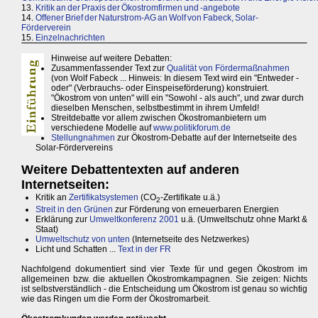
13.
Kritik an der Praxis der Ökostromfirmen und -angebote
14.
Offener Brief der Naturstrom-AG an Wolf von Fabeck, Solar-
Förderverein
15.
Einzelnachrichten
Hinweise auf weitere Debatten:
Zusammenfassender Text zur
Qualität von Fördermaßnahmen
(von Wolf Fabeck ... Hinweis: In diesem Text wird ein "Entweder -
oder" (Verbrauchs- oder Einspeiseförderung) konstruiert.
"Ökostrom von unten" will ein "Sowohl - als auch", und zwar durch
dieselben Menschen, selbstbestimmt in ihrem Umfeld!
Streitdebatte vor allem zwischen Ökostromanbietern um
verschiedene Modelle auf
www.politikforum.de
Stellungnahmen
zur Ökostrom-Debatte auf der Internetseite des
Solar-Fördervereins
Weitere Debattentexten auf anderen
Internetseiten:
Kritik an
Zertifikatsystemen
(CO
-Zertifikate u.ä.)
2
Streit in den Grünen
zur Förderung von erneuerbaren Energien
Erklärung zur
Umweltkonferenz 2001
u.ä. (Umweltschutz ohne Markt &
Staat)
Umweltschutz von unten
(Internetseite des Netzwerkes)
Licht und Schatten ...
Text in der FR
Nachfolgend dokumentiert sind vier Texte für und gegen Ökostrom im
allgemeinen bzw. die aktuellen Ökostromkampagnen. Sie zeigen: Nichts
ist selbstverständlich - die Entscheidung um Ökostrom ist genau so wichtig
wie das Ringen um die Form der Ökostromarbeit.