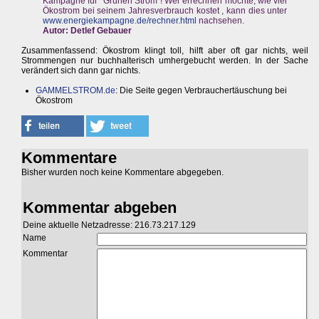
Kampagne für "Grünen Strom"! Wer errechnen möchte, wie viel
Ökostrom bei seinem Jahresverbrauch kostet , kann dies unter
www.energiekampagne.de/rechner.html
nachsehen.
Autor: Detlef Gebauer
Zusammenfassend: Ökostrom klingt toll, hilft aber oft gar nichts, weil
Strommengen nur buchhalterisch umhergebucht werden. In der Sache
verändert sich dann gar nichts.
GAMMELSTROM.de
: Die Seite gegen Verbrauchertäuschung bei
Ökostrom
Kommentare
Bisher wurden noch keine Kommentare abgegeben.
Kommentar abgeben
Deine aktuelle Netzadresse: 216.73.217.129
Name
Kommentar