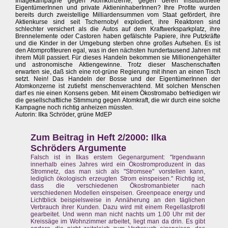
Imagekampagne gegen Atomkonzerne, gegen deren institutionelle
EigentümerInnen und private AktieninhaberInnen? Ihre Profite wurden
bereits durch zweistellige Milliardensummen vom Staat gefördert, ihre
Aktienkurse sind seit Tschernobyl explodiert, ihre Reaktoren sind
schlechter versichert als die Autos auf dem Kraftwerksparkplatz, ihre
Brennelemente oder Castoren haben gefälschte Papiere, ihre Putzkräfte
und die Kinder in der Umgebung sterben ohne großes Aufsehen. Es ist
den Atomprofiteuren egal, was in den nächsten hundertausend Jahren mit
ihrem Müll passiert. Für dieses Handeln bekommen sie Millionengehälter
und astronomische Aktiengewinne. Trotz dieser Maschenschaften
erwarten sie, daß sich eine rot-grüne Regierung mit ihnen an einen Tisch
setzt. Nein! Das Handeln der Bosse und der EigentümerInnen der
Atomkonzerne ist zutiefst menschenverachtend. Mit solchen Menschen
darf es nie einen Konsens geben. Mit einem Ökostromabo befriedigen wir
die gesellschaftliche Stimmung gegen Atomkraft, die wir durch eine solche
Kampagne noch richtig anheizen müssten.
Autorin: Ilka Schröder, grüne MdEP
Zum Beitrag in Heft 2/2000: Ilka
Schröders Argumente
Falsch ist in Ilkas erstem Gegenargument: "Irgendwann
innerhalb eines Jahres wird ein Ökostromproduzent in das
Stromnetz, das man sich als "Stromsee" vorstellen kann,
lediglich ökologisch erzeugten Strom einspeisen." Richtig ist,
dass die verschiedenen Ökostromanbieter nach
verschiedenen Modellen einspeisen. Greenpeace energy und
Lichtblick beispielsweise in Annäherung an den täglichen
Verbrauch ihrer Kunden. Dazu wird mit einem Regellastprofil
gearbeitet. Und wenn man nicht nachts um 1.00 Uhr mit der
Kreissäge im Wohnzimmer arbeitet, liegt man da drin. Es gibt