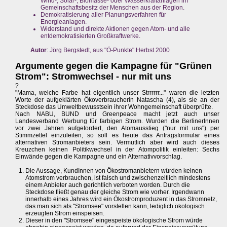
Wind-, Solar-, Biomasse- oder Wasserkraftanlagen im
Gemeinschaftsbesitz der Menschen aus der Region.
Demokratisierung aller Planungsverfahren für
Energieanlagen.
Widerstand und direkte Aktionen gegen Atom- und alle
entdemokratisierten Großkraftwerke.
Autor
: Jörg Bergstedt, aus "Ö-Punkte" Herbst 2000
Argumente gegen die Kampagne für "Grünen
Strom": Stromwechsel - nur mit uns
?
"Mama, welche Farbe hat eigentlich unser Strrrrrr..." waren die letzten
Worte der aufgeklärten Ökoverbraucherin Natascha (4), als sie an der
Steckdose das Umweltbewusstsein ihrer Wohngemeinschaft überprüfte.
Nach NABU, BUND und Greenpeace macht jetzt auch unser
Landesverband Werbung für farbigen Strom. Wurden die BerlinerInnen
vor zwei Jahren aufgefordert, den Atomausstieg ("nur mit uns") per
Stimmzettel einzuleiten, so soll es heute das Antragsformular eines
alternativen Stromanbieters sein. Vermutlich aber wird auch dieses
Kreuzchen keinen Politikwechsel in der Atompolitik einleiten: Sechs
Einwände gegen die Kampagne und ein Alternativvorschlag.
Die Aussage, KundInnen von Ökostromanbietern würden keinen
Atomstrom verbrauchen, ist falsch und zwischenzeitlich mindestens
einem Anbieter auch gerichtlich verboten worden. Durch die
Steckdose fließt genau der gleiche Strom wie vorher. Irgendwann
innerhalb eines Jahres wird ein Ökostromproduzent in das Stromnetz,
das man sich als "Stromsee" vorstellen kann, lediglich ökologisch
erzeugten Strom einspeisen.
Dieser in den "Stromsee" eingespeiste ökologische Strom würde