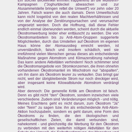
Ein solcher Blickwinkel erinnert frappierend an die Mülltrenn-
Kampagnen ("Joghurtdeckel abwaschen und zur
Alusammelstelle bringen rettet die Umwelt") vor zehn oder 20
Jahren. Falsch waren die auch damals. Denn Umweltschutz
kann nicht losgelöst von den realen Machtverhältnissen und
von der Analyse der Zerstörungsursachen und -verursacher
umgesetzt werden. Doch die Hoffnung, daß diese Fehler
endlich einmal überwunden werden, scheint durch die aktuelle
Ökostromwerbung leider eher enttäuscht zu werden. Die von
Ökostromanbietern bis zu Anti-Atom-Gruppen suggerierte
Möglichkeiten, durch das Umstellen auf Ökostrom im eigenen
Haus könne der Atomausstieg erreicht werden, ist
unverständlich, falsch und insofern schädlich, weil sie
irreführend vielen Menschen genau dieses als entscheidende
Maßnahme gegen Atomstrom und Klimazerstörung nahelegt.
Das kann andere Aktivitäten verhindern! Noch schlimmer sind
die Ökostromangebote von Stromkonzernen, die ihren ohnehin
vorhandenen Ökostromanteil im Mischstrom nur "abspalten",
um ihn dann als Ökostrom teurer zu verkaufen. Das bringt gar
nicht, weil der übrigbleibende Strom nur noch dreckiger wird,
aber insgesamt keine Kilowattstunde Atomstrom verdrängt
wird.
Aber dennoch: Die generelle Kritik am Ökostrom ist falsch.
Denn es gibt nicht "den" Ökostrom, sondern inzwischen viele
verschiedene. Zudem sind Veränderungen möglich - und nötig.
Meines Erachtens geht es nicht darum, zum Ökostrom "Ja"
oder "Nein" zu sagen bzw. ihn als entscheidende Anti-Atom-
Aktion hochzujubeln, sondern es geht darum, eine Form des
Ökostroms zu finden, die den ökologischen und
gesellschaftlichen Zielen, die damit verbunden sind,
nahekommt - und gleichzeitig die Werbung für den Ökostrom
zu verbinden mit den weiterhin nötigen Aktivitäten für den