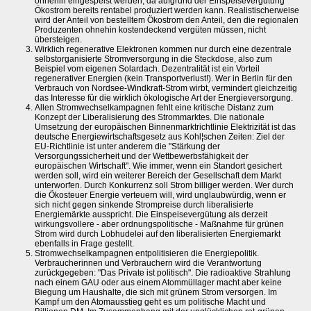
ohnehin eingespeist werden, da aufgrund der Einspeisevergütung
Ökostrom bereits rentabel produziert werden kann. Realistischerweise
wird der Anteil von bestelltem Ökostrom den Anteil, den die regionalen
Produzenten ohnehin kostendeckend vergüten müssen, nicht
übersteigen.
Wirklich regenerative Elektronen kommen nur durch eine dezentrale
selbstorganisierte Stromversorgung in die Steckdose, also zum
Beispiel vom eigenen Solardach. Dezentralität ist ein Vorteil
regenerativer Energien (kein Transportverlust!). Wer in Berlin für den
Verbrauch von Nordsee-Windkraft-Strom wirbt, vermindert gleichzeitig
das Interesse für die wirklich ökologische Art der Energieversorgung.
Allen Stromwechselkampagnen fehlt eine kritische Distanz zum
Konzept der Liberalisierung des Strommarktes. Die nationale
Umsetzung der europäischen Binnenmarktrichtlinie Elektrizität ist das
deutsche Energiewirtschaftsgesetz aus Kohl¦schen Zeiten: Ziel der
EU-Richtlinie ist unter anderem die "Stärkung der
Versorgungssicherheit und der Wettbewerbsfähigkeit der
europäischen Wirtschaft". Wie immer, wenn ein Standort gesichert
werden soll, wird ein weiterer Bereich der Gesellschaft dem Markt
unterworfen. Durch Konkurrenz soll Strom billiger werden. Wer durch
die Ökosteuer Energie verteuern will, wird unglaubwürdig, wenn er
sich nicht gegen sinkende Strompreise durch liberalisierte
Energiemärkte ausspricht. Die Einspeisevergütung als derzeit
wirkungsvollere - aber ordnungspolitische - Maßnahme für grünen
Strom wird durch Lobhudelei auf den liberalisierten Energiemarkt
ebenfalls in Frage gestellt.
Stromwechselkampagnen entpolitisieren die Energiepolitik.
Verbraucherinnen und Verbrauchern wird die Verantwortung
zurückgegeben: "Das Private ist politisch". Die radioaktive Strahlung
nach einem GAU oder aus einem Atommüllager macht aber keine
Biegung um Haushalte, die sich mit grünem Strom versorgen. Im
Kampf um den Atomausstieg geht es um politische Macht und