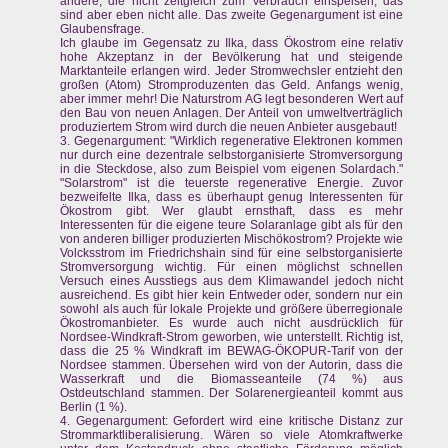
andere, die nicht zeitgleich zum Verbrauch einspeisen, das
sind aber eben nicht alle. Das zweite Gegenargument ist eine
Glaubensfrage.
Ich glaube im Gegensatz zu Ilka, dass Ökostrom eine relativ
hohe Akzeptanz in der Bevölkerung hat und steigende
Marktanteile erlangen wird. Jeder Stromwechsler entzieht den
großen (Atom) Stromproduzenten das Geld. Anfangs wenig,
aber immer mehr! Die Naturstrom AG legt besonderen Wert auf
den Bau von neuen Anlagen. Der Anteil von umweltverträglich
produziertem Strom wird durch die neuen Anbieter ausgebaut!
3. Gegenargument: "Wirklich regenerative Elektronen kommen
nur durch eine dezentrale selbstorganisierte Stromversorgung
in die Steckdose, also zum Beispiel vom eigenen Solardach."
"Solarstrom" ist die teuerste regenerative Energie. Zuvor
bezweifelte Ilka, dass es überhaupt genug Interessenten für
Ökostrom gibt. Wer glaubt ernsthaft, dass es mehr
Interessenten für die eigene teure Solaranlage gibt als für den
von anderen billiger produzierten Mischökostrom? Projekte wie
Volcksstrom im Friedrichshain sind für eine selbstorganisierte
Stromversorgung wichtig. Für einen möglichst schnellen
Versuch eines Ausstiegs aus dem Klimawandel jedoch nicht
ausreichend. Es gibt hier kein Entweder oder, sondern nur ein
sowohl als auch für lokale Projekte und größere überregionale
Ökostromanbieter. Es wurde auch nicht ausdrücklich für
Nordsee-Windkraft-Strom geworben, wie unterstellt. Richtig ist,
dass die 25 % Windkraft im BEWAG-ÖKOPUR-Tarif von der
Nordsee stammen. Übersehen wird von der Autorin, dass die
Wasserkraft und die Biomasseanteile (74 %) aus
Ostdeutschland stammen. Der Solarenergieanteil kommt aus
Berlin (1 %).
4. Gegenargument: Gefordert wird eine kritische Distanz zur
Strommarktliberalisierung. Wären so viele Atomkraftwerke