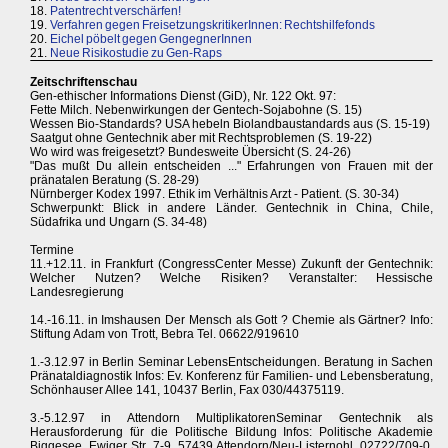
18.
Patentrecht verschärfen!
19.
Verfahren gegen FreisetzungskritikerInnen: Rechtshilfefonds
20.
Eichel pöbelt gegen GengegnerInnen
21.
Neue Risikostudie zu Gen-Raps
Zeitschriftenschau
Gen-ethischer Informations Dienst (GiD), Nr. 122 Okt. 97:
Fette Milch. Nebenwirkungen der Gentech-Sojabohne (S. 15)
Wessen Bio-Standards? USA hebeln Biolandbaustandards aus (S. 15-19)
Saatgut ohne Gentechnik aber mit Rechtsproblemen (S. 19-22)
Wo wird was freigesetzt? Bundesweite Übersicht (S. 24-26)
"Das mußt Du allein entscheiden ..." Erfahrungen von Frauen mit der
pränatalen Beratung (S. 28-29)
Nürnberger Kodex 1997. Ethik im Verhältnis Arzt - Patient. (S. 30-34)
Schwerpunkt: Blick in andere Länder. Gentechnik in China, Chile,
Südafrika und Ungarn (S. 34-48)
Termine
11.+12.11. in Frankfurt (CongressCenter Messe) Zukunft der Gentechnik:
Welcher Nutzen? Welche Risiken? Veranstalter: Hessische
Landesregierung
14.-16.11. in Imshausen Der Mensch als Gott ? Chemie als Gärtner? Info:
Stiftung Adam von Trott, Bebra Tel. 06622/919610
1.-3.12.97 in Berlin Seminar LebensEntscheidungen. Beratung in Sachen
Pränataldiagnostik Infos: Ev. Konferenz für Familien- und Lebensberatung,
Schönhauser Allee 141, 10437 Berlin, Fax 030/44375119.
3.-5.12.97 in Attendorn MultiplikatorenSeminar Gentechnik als
Herausforderung für die Politische Bildung Infos: Politische Akademie
Biggesee, Ewiger Str. 7-9, 57439 Attendorn/Neu-Listernohl, 02722/709-0,