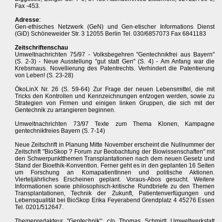
Fax -453.
Adresse
:
Gen-ethisches Netzwerk (GeN) und Gen-etischer Informations Dienst
(GiD) Schöneweider Str. 3 12055 Berlin Tel. 030/6857073 Fax 6841183
Zeitschriftenschau
Umweltnachrichten 75/97 - Volksbegehren "Gentechnikfrei aus Bayern"
(S. 2-3) - Neue Ausstellung "gut statt Gen" (S. 4) - Am Anfang war die
Krebsmaus. Novellierung des Patentrechts. Verhindert die Patentierung
von Leben! (S. 23-28)
ÖkoLinX Nr. 26 (S. 59-64) Zur Frage der neuen Lebensmittel, die mit
Tricks den Kontrollen und Kennzeichnungen entzogen werden, sowie zu
Strategien von Firmen und einigen linken Gruppen, die sich mit der
Gentechnik zu arrangieren beginnen.
Umweltnachrichten 73/97 Texte zum Thema Klonen, Kampagne
gentechnikfreies Bayern (S. 7-14)
Neue Zeitschrift in Planung Mitte November erscheint die Nullnummer der
Zeitschrift "BioSkop ? Forum zur Beobachtung der Biowissenschaften" mit
den Schwerpunktthemen Transplantationen nach dem neuen Gesetz und
Stand der Bioethik-Konvention. Ferner geht es in den geplanten 16 Seiten
um Forschung an KomapatientInnen und politische Aktionen.
Vierteljährliches Erscheinen geplant. Voraus-Abos gesucht. Weitere
Informationen sowie philosophisch-kritische Rundbriefe zu den Themen
Transplantationen, Technik der Zukunft, Patientenverfügungen und
Lebensqualität bei BioSkop Erika Feyerabend Grendplatz 4 45276 Essen
Tel. 0201/512647.
Themenredakteur "Gentechnik": c/o Thomas Schmidt Umweltwerkstatt