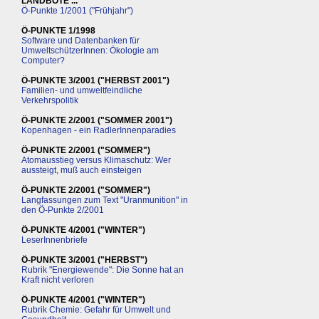
LANDBOTE ...
Ö-Punkte 1/2001 ("Frühjahr")
Ö-PUNKTE 1/1998
Software und Datenbanken für
UmweltschützerInnen: Ökologie am
Computer?
Ö-PUNKTE 3/2001 ("HERBST 2001")
Familien- und umweltfeindliche
Verkehrspolitik
Ö-PUNKTE 2/2001 ("SOMMER 2001")
Kopenhagen - ein RadlerInnenparadies
Ö-PUNKTE 2/2001 ("SOMMER")
Atomausstieg versus Klimaschutz: Wer
aussteigt, muß auch einsteigen
Ö-PUNKTE 2/2001 ("SOMMER")
Langfassungen zum Text "Uranmunition" in
den Ö-Punkte 2/2001
Ö-PUNKTE 4/2001 ("WINTER")
LeserInnenbriefe
Ö-PUNKTE 3/2001 ("HERBST")
Rubrik "Energiewende": Die Sonne hat an
Kraft nicht verloren
Ö-PUNKTE 4/2001 ("WINTER")
Rubrik Chemie: Gefahr für Umwelt und