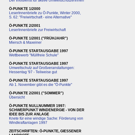
Der Infodienst für aktive UmweltschützerInnen
Ö-PUNKTE 1/2000
LeserInnenbriefe zu Ö-Punkte, Winter 2000,
S. 62: "Freiwirtschaft - eine Alternative"
Ö-PUNKTE 2/2001
LeserInnenbriefe zur Freiwirtschaft
Ö-PUNKTE 1/2001 ("FRÜHJAHR")
Miersch & Maxeiner
Ö-PUNKTE STARTAUSGABE 1997
Wettbewerb "Müllfreie Schule"
Ö-PUNKTE STARTAUSGABE 1997
Umweltschutz auf Großveranstaltungen:
Hessentag '97 - Teilweise gut
Ö-PUNKTE STARTAUSGABE 1997
Ab 1. November gibt es die "Ö-Punkte"
Ö-PUNKTE 2/2001 ("SOMMER")
Übersicht
Ö-PUNKTE NULLNUMMER 1997:
SCHWERPUNKT WINDENERGIE - VON DER
IDEE BIS ZUR ANLAGE
Knete für eine windige Sache: Förderung von
Windkraftanlagen 1997
ZEITSCHRIFTEN: Ö-PUNKTE, GIESSENER