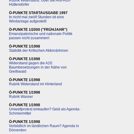
Rubrik Widerstand: Über die Anti-A33-
Hüttendörfer
Ö-PUNKTE STARTAUSGABE 1997
In nicht mal zwölf Stunden ist eine
Windanlage aufgestellt
Ö-PUNKTE 1/2000 ("FRÜHJAHR")
Emanzipatorische und nationale Politik
passen nicht zusammen!
Ö-PUNKTE 1/1998
Statistik der Kritischen AktionärInnen
Ö-PUNKTE 1/1998
Widerstand gegen die A20:
Baumbesetzungen in der Nähe von
Greifswald
Ö-PUNKTE 1/1998
Rubrik Widerstand im Hinterland
Ö-PUNKTE 1/1998
Rubrik Wasser
Ö-PUNKTE 1/1998
Umweltprotest einkaufen? Geld als Agenda-
Schmiermittel
Ö-PUNKTE 1/1998
Vorbildlich im ländlichen Raum? Agenda in
Dörverden