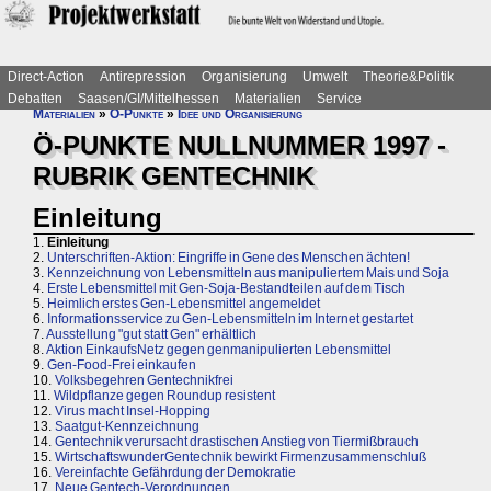
Direct-Action
Antirepression
Organisierung
Umwelt
Theorie&Politik
Debatten
Saasen/GI/Mittelhessen
Materialien
Service
Materialien
»
Ö-Punkte
»
Idee und Organisierung
Ö-PUNKTE NULLNUMMER 1997 -
RUBRIK GENTECHNIK
Einleitung
1.
Einleitung
2.
Unterschriften-Aktion: Eingriffe in Gene des Menschen ächten!
3.
Kennzeichnung von Lebensmitteln aus manipuliertem Mais und Soja
4.
Erste Lebensmittel mit Gen-Soja-Bestandteilen auf dem Tisch
5.
Heimlich erstes Gen-Lebensmittel angemeldet
6.
Informationsservice zu Gen-Lebensmitteln im Internet gestartet
7.
Ausstellung "gut statt Gen" erhältlich
8.
Aktion EinkaufsNetz gegen genmanipulierten Lebensmittel
9.
Gen-Food-Frei einkaufen
10.
Volksbegehren Gentechnikfrei
11.
Wildpflanze gegen Roundup resistent
12.
Virus macht Insel-Hopping
13.
Saatgut-Kennzeichnung
14.
Gentechnik verursacht drastischen Anstieg von Tiermißbrauch
15.
WirtschaftswunderGentechnik bewirkt Firmenzusammenschluß
16.
Vereinfachte Gefährdung der Demokratie
17.
Neue Gentech-Verordnungen