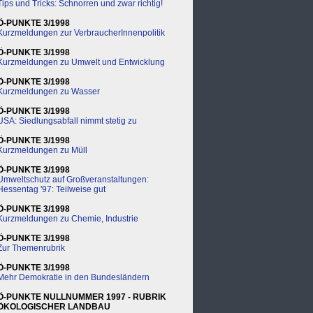
Tips und Tricks: Schnorren und zwar richtig!
Ö-PUNKTE 3/1998
Kurzmeldungen zur VerbraucherInnenpolitik
Ö-PUNKTE 3/1998
Kurzmeldungen zu Umwelt und Entwicklung
Ö-PUNKTE 3/1998
Kurzmeldungen zu Wasser
Ö-PUNKTE 3/1998
USA: Siedlungsabfall nimmt stetig zu
Ö-PUNKTE 3/1998
Kurzmeldungen zu Müll
Ö-PUNKTE 3/1998
Umweltschutz auf Großveranstaltungen:
Hessentag '97: Teilweise gut
Ö-PUNKTE 3/1998
Kurzmeldungen zu Chemie, Industrie
Ö-PUNKTE 3/1998
Zur Themenrubrik
Ö-PUNKTE 3/1998
Mehr Demokratie in den Bundesländern
Ö-PUNKTE NULLNUMMER 1997 - RUBRIK
ÖKOLOGISCHER LANDBAU