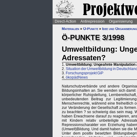
Direct-Action
Antirepression
Organisierung
Materialien
»
Ö-Punkte
»
Idee und Organisierung
Ö-PUNKTE 3/1998
Umweltbildung: Unge
Adressaten?
1.
Umweltbildung: Ungeahnte Manipulation 
2.
Situation der Umweltbildung in Deutschlan
3.
Forschungsprojekt GiP
4.
ökopädNews
Naturschutzverbände und andere Organisati
Bildungsinhalten an. Sie wenden sich damit
körperlicher Ruhigstellung, Lernbereitschaf
unbedeutenden Beitrag zur Legitimierun
Menschenrechte, während eine freiheitlich 
zur Veränderung der Gesellschaft zu formen. 
zu beachten ? so schwierig das sein mag. 
haben Erwachsene darauf zu reagieren, anst
mit Kindern relativ unbeteiligte Adres
Repressionscharakter von Erziehung habe
(Umwelt)Bildung. Und damit haben sie die M
Unter dem positiv besetzten Bildungsbegri