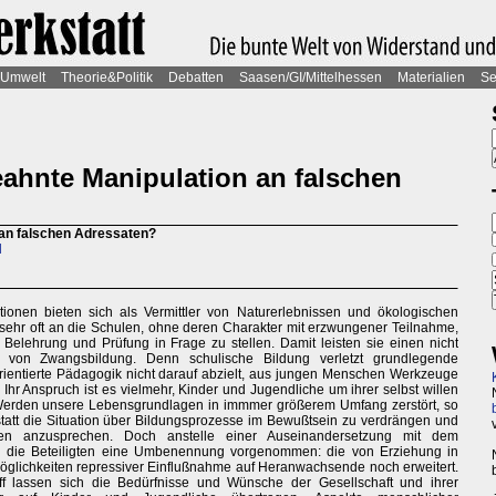
Umwelt
Theorie&Politik
Debatten
Saasen/GI/Mittelhessen
Materialien
Se
ahnte Manipulation an falschen
an falschen Adressaten?
d
onen bieten sich als Vermittler von Naturerlebnissen und ökologischen
 sehr oft an die Schulen, ohne deren Charakter mit erzwungener Teilnahme,
t, Belehrung und Prüfung in Frage zu stellen. Damit leisten sie einen nicht
g von Zwangsbildung. Denn schulische Bildung verletzt grundlegende
orientierte Pädagogik nicht darauf abzielt, aus jungen Menschen Werkzeuge
Ihr Anspruch ist es vielmehr, Kinder und Jugendliche um ihrer selbst willen
Werden unsere Lebensgrundlagen in immmer größerem Umfang zerstört, so
att die Situation über Bildungsprozesse im Bewußtsein zu verdrängen und
saten anzusprechen. Doch anstelle einer Auseinandersetzung mit dem
n die Beteiligten eine Umbenennung vorgenommen: die von Erziehung in
öglichkeiten repressiver Einflußnahme auf Heranwachsende noch erweitert.
ff lassen sich die Bedürfnisse und Wünsche der Gesellschaft und ihrer