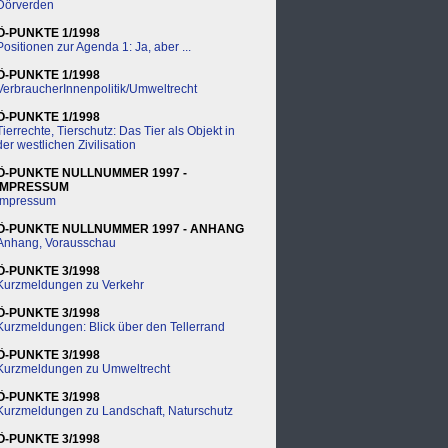
Dörverden
Ö-PUNKTE 1/1998
Positionen zur Agenda 1: Ja, aber ...
Ö-PUNKTE 1/1998
VerbraucherInnenpolitik/Umweltrecht
Ö-PUNKTE 1/1998
Tierrechte, Tierschutz: Das Tier als Objekt in
der westlichen Zivilisation
Ö-PUNKTE NULLNUMMER 1997 -
IMPRESSUM
Impressum
Ö-PUNKTE NULLNUMMER 1997 - ANHANG
Anhang, Vorausschau
Ö-PUNKTE 3/1998
Kurzmeldungen zu Verkehr
Ö-PUNKTE 3/1998
Kurzmeldungen: Blick über den Tellerrand
Ö-PUNKTE 3/1998
Kurzmeldungen zu Umweltrecht
Ö-PUNKTE 3/1998
Kurzmeldungen zu Landschaft, Naturschutz
Ö-PUNKTE 3/1998