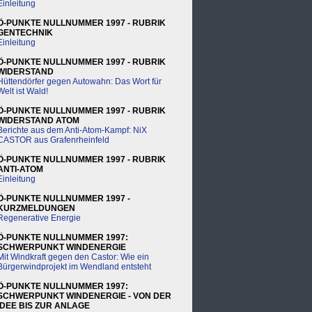
Einleitung
Ö-PUNKTE NULLNUMMER 1997 - RUBRIK
GENTECHNIK
Einleitung
Ö-PUNKTE NULLNUMMER 1997 - RUBRIK
WIDERSTAND
Hüttendörfer gegen Autowahn: Das Wort für
Welt ist Wald!
Ö-PUNKTE NULLNUMMER 1997 - RUBRIK
WIDERSTAND ATOM
Berichte aus dem Anti-Atom-Kampf: NiX
CASTOR aus Grafenrheinfeld
Ö-PUNKTE NULLNUMMER 1997 - RUBRIK
ANTI-ATOM
Einleitung
Ö-PUNKTE NULLNUMMER 1997 -
KURZMELDUNGEN
Regenerative Energie
Ö-PUNKTE NULLNUMMER 1997:
SCHWERPUNKT WINDENERGIE
Mit Windkraft gegen den Castor: Wie ein
Bürgerwindprojekt im Wendland entsteht
Ö-PUNKTE NULLNUMMER 1997:
SCHWERPUNKT WINDENERGIE - VON DER
IDEE BIS ZUR ANLAGE