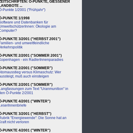
ZEITSCHRIFTEN: Ö-PUNKTE, GIESSENER
LANDBOTE ...
Ö-Punkte 1/2001 ("Frühjahr")
Ö-PUNKTE 1/1998
Software und Datenbanken für
UmweltschützerInnen: Ökologie am
Computer?
Ö-PUNKTE 3/2001 ("HERBST 2001")
Familien- und umweltfeindliche
Verkehrspolitik
Ö-PUNKTE 2/2001 ("SOMMER 2001")
Kopenhagen - ein RadlerInnenparadies
Ö-PUNKTE 2/2001 ("SOMMER")
Atomausstieg versus Klimaschutz: Wer
aussteigt, muß auch einsteigen
Ö-PUNKTE 2/2001 ("SOMMER")
Langfassungen zum Text "Uranmunition" in
den Ö-Punkte 2/2001
Ö-PUNKTE 4/2001 ("WINTER")
LeserInnenbriefe
Ö-PUNKTE 3/2001 ("HERBST")
Rubrik "Energiewende": Die Sonne hat an
Kraft nicht verloren
Ö-PUNKTE 4/2001 ("WINTER")