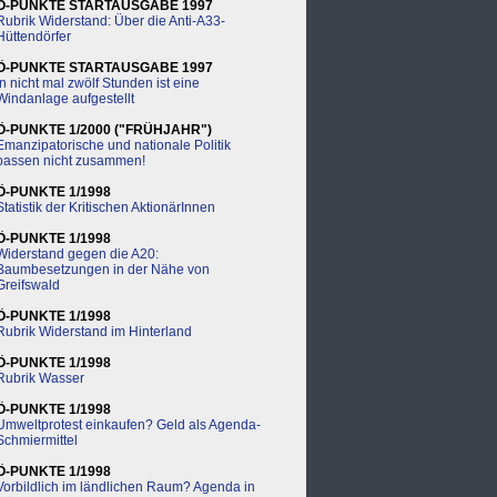
Ö-PUNKTE STARTAUSGABE 1997
Rubrik Widerstand: Über die Anti-A33-
Hüttendörfer
Ö-PUNKTE STARTAUSGABE 1997
In nicht mal zwölf Stunden ist eine
Windanlage aufgestellt
Ö-PUNKTE 1/2000 ("FRÜHJAHR")
Emanzipatorische und nationale Politik
passen nicht zusammen!
Ö-PUNKTE 1/1998
Statistik der Kritischen AktionärInnen
Ö-PUNKTE 1/1998
Widerstand gegen die A20:
Baumbesetzungen in der Nähe von
Greifswald
Ö-PUNKTE 1/1998
Rubrik Widerstand im Hinterland
Ö-PUNKTE 1/1998
Rubrik Wasser
Ö-PUNKTE 1/1998
Umweltprotest einkaufen? Geld als Agenda-
Schmiermittel
Ö-PUNKTE 1/1998
Vorbildlich im ländlichen Raum? Agenda in