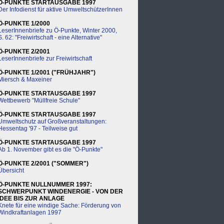
Ö-PUNKTE STARTAUSGABE 1997
Der Infodienst für aktive UmweltschützerInnen
Ö-PUNKTE 1/2000
LeserInnenbriefe zu Ö-Punkte, Winter 2000,
S. 62: "Freiwirtschaft - eine Alternative"
Ö-PUNKTE 2/2001
LeserInnenbriefe zur Freiwirtschaft
Ö-PUNKTE 1/2001 ("FRÜHJAHR")
Miersch & Maxeiner
Ö-PUNKTE STARTAUSGABE 1997
Wettbewerb "Müllfreie Schule"
Ö-PUNKTE STARTAUSGABE 1997
Umweltschutz auf Großveranstaltungen:
Hessentag '97 - Teilweise gut
Ö-PUNKTE STARTAUSGABE 1997
Ab 1. November gibt es die "Ö-Punkte"
Ö-PUNKTE 2/2001 ("SOMMER")
Übersicht
Ö-PUNKTE NULLNUMMER 1997:
SCHWERPUNKT WINDENERGIE - VON DER
IDEE BIS ZUR ANLAGE
Knete für eine windige Sache: Förderung von
Windkraftanlagen 1997