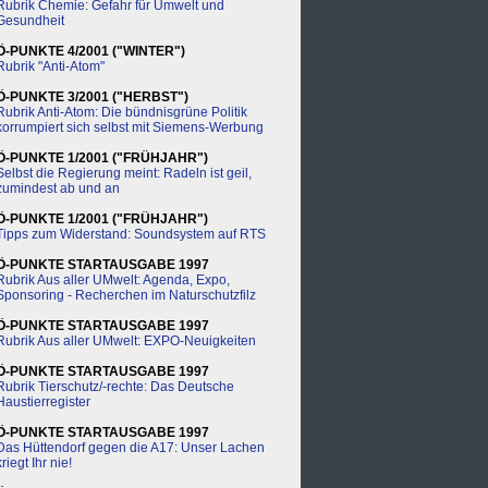
Rubrik Chemie: Gefahr für Umwelt und
Gesundheit
Ö-PUNKTE 4/2001 ("WINTER")
Rubrik "Anti-Atom"
Ö-PUNKTE 3/2001 ("HERBST")
Rubrik Anti-Atom: Die bündnisgrüne Politik
korrumpiert sich selbst mit Siemens-Werbung
Ö-PUNKTE 1/2001 ("FRÜHJAHR")
Selbst die Regierung meint: Radeln ist geil,
zumindest ab und an
Ö-PUNKTE 1/2001 ("FRÜHJAHR")
Tipps zum Widerstand: Soundsystem auf RTS
Ö-PUNKTE STARTAUSGABE 1997
Rubrik Aus aller UMwelt: Agenda, Expo,
Sponsoring - Recherchen im Naturschutzfilz
Ö-PUNKTE STARTAUSGABE 1997
Rubrik Aus aller UMwelt: EXPO-Neuigkeiten
Ö-PUNKTE STARTAUSGABE 1997
Rubrik Tierschutz/-rechte: Das Deutsche
Haustierregister
Ö-PUNKTE STARTAUSGABE 1997
Das Hüttendorf gegen die A17: Unser Lachen
kriegt Ihr nie!