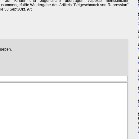
ter auf Kinder und Jugendliche übertragen. Aspekte menschlicher
zusammengefaßte Wiedergabe des Artikels "Beigeschmack von Repression"
ie 53 Sept./Okt. 97)
egeben.