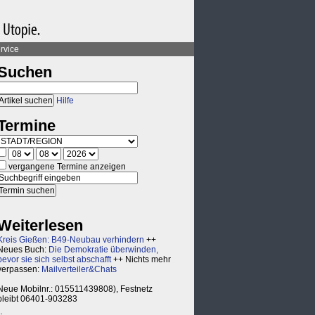
rvice
Suchen
Hilfe
Termine
vergangene Termine anzeigen
Weiterlesen
Kreis Gießen: B49-Neubau verhindern
++
Neues Buch:
Die Demokratie überwinden,
bevor sie sich selbst abschafft
++ Nichts mehr
verpassen:
Mailverteiler&Chats
Neue Mobilnr.: 015511439808), Festnetz
bleibt 06401-903283