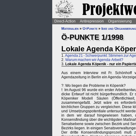
Direct-Action
Antirepression
Organisierung
Materialien
»
Ö-Punkte
»
Idee und Organisierung
Ö-PUNKTE 1/1998
Lokale Agenda Köpeni
1.
Agenda 21 - Schwerpunkt: Stimmen zur Ag
2.
Warum machen wir Agenda-Arbeit?
3.
Lokale Agenda Köpenik - nur ein Papiert
Aus einem Interview mit Fr. Schönhoff v
Agendazeitung in Berlin ein Agenda-Vorzeige
?: Wo liegen die Probleme in Köpenik?
!: Im August 96 wurde ein erster Arbeitsentwu
dicke Entwurf ist nicht bürgerfreundlich. 
Köpeniker Modell Säulen (Öffentlichkei
zusammengefaßt. Jetzt wäre es erforder
kirchlichen Gruppen zu vergleichen. Diese Id
und Umsetzungspotentiale untersucht werden. 
in dem wir darauf hingewiesen haben, d
Konsensfindung über die wichtigsten Maßnah
Senatsebene sowie zwischen Bezirk und Senat
Bezirks liegen. In einigen Senatsverwaltunge
Der dritte Konsensfindungsprozeß muß zwi