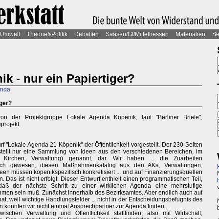
Umwelt
Theorie&Politik
Debatten
Saasen/GI/Mittelhessen
Materialien
Se
k - nur ein Papiertiger?
enda
iger?
on der Projektgruppe Lokale Agenda Köpenik, laut "Berliner Briefe",
projekt.
rf "Lokale Agenda 21 Köpenik" der Öffentlichkeit vorgestellt. Der 230 Seiten
Er stellt nur eine Sammlung von Ideen aus den verschiedenen Bereichen, im
t, Kirchen, Verwaltung) genannt, dar. Wir haben ... die Zuarbeiten
lich gewesen, diesen Maßnahmenkatalog aus den AKs, Verwaltungen,
een müssen köpenikspezifisch konkretisiert ... und auf Finanzierungsquellen
Das ist nicht erfolgt. Dieser Entwurf enthielt einen programmatischen Teil,
aß der nächste Schritt zu einer wirklichen Agenda eine mehrstufige
men sein muß. Zunächst innerhalb des Bezirksamtes. Aber endlich auch auf
, weil wichtige Handlungsfelder ... nicht in der Entscheidungsbefugnis des
n konnten wir nicht einmal Ansprechpartner zur Agenda finden...
schen Verwaltung und Öffentlichkeit stattfinden, also mit Wirtschaft,