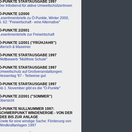
Ö-PUNKTE STARTAUSGABE 1997
Der Infodienst für aktive UmweltschützerInnen
Ö-PUNKTE 1/2000
LeserInnenbriefe zu Ö-Punkte, Winter 2000,
S. 62: "Freiwirtschaft - eine Alternative"
Ö-PUNKTE 2/2001
LeserInnenbriefe zur Freiwirtschaft
Ö-PUNKTE 1/2001 ("FRÜHJAHR")
Miersch & Maxeiner
Ö-PUNKTE STARTAUSGABE 1997
Wettbewerb "Müllfreie Schule"
Ö-PUNKTE STARTAUSGABE 1997
Umweltschutz auf Großveranstaltungen:
Hessentag '97 - Teilweise gut
Ö-PUNKTE STARTAUSGABE 1997
Ab 1. November gibt es die "Ö-Punkte"
Ö-PUNKTE 2/2001 ("SOMMER")
Übersicht
Ö-PUNKTE NULLNUMMER 1997:
SCHWERPUNKT WINDENERGIE - VON DER
IDEE BIS ZUR ANLAGE
Knete für eine windige Sache: Förderung von
Windkraftanlagen 1997