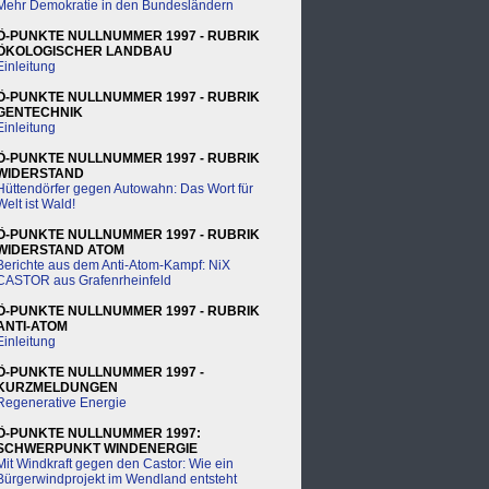
Mehr Demokratie in den Bundesländern
Ö-PUNKTE NULLNUMMER 1997 - RUBRIK
ÖKOLOGISCHER LANDBAU
Einleitung
Ö-PUNKTE NULLNUMMER 1997 - RUBRIK
GENTECHNIK
Einleitung
Ö-PUNKTE NULLNUMMER 1997 - RUBRIK
WIDERSTAND
Hüttendörfer gegen Autowahn: Das Wort für
Welt ist Wald!
Ö-PUNKTE NULLNUMMER 1997 - RUBRIK
WIDERSTAND ATOM
Berichte aus dem Anti-Atom-Kampf: NiX
CASTOR aus Grafenrheinfeld
Ö-PUNKTE NULLNUMMER 1997 - RUBRIK
ANTI-ATOM
Einleitung
Ö-PUNKTE NULLNUMMER 1997 -
KURZMELDUNGEN
Regenerative Energie
Ö-PUNKTE NULLNUMMER 1997:
SCHWERPUNKT WINDENERGIE
Mit Windkraft gegen den Castor: Wie ein
Bürgerwindprojekt im Wendland entsteht