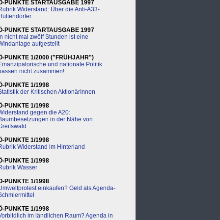
Ö-PUNKTE STARTAUSGABE 1997
Rubrik Widerstand: Über die Anti-A33-
Hüttendörfer
Ö-PUNKTE STARTAUSGABE 1997
In nicht mal zwölf Stunden ist eine
Windanlage aufgestellt
Ö-PUNKTE 1/2000 ("FRÜHJAHR")
Emanzipatorische und nationale Politik
passen nicht zusammen!
Ö-PUNKTE 1/1998
Statistik der Kritischen AktionärInnen
Ö-PUNKTE 1/1998
Widerstand gegen die A20:
Baumbesetzungen in der Nähe von
Greifswald
Ö-PUNKTE 1/1998
Rubrik Widerstand im Hinterland
Ö-PUNKTE 1/1998
Rubrik Wasser
Ö-PUNKTE 1/1998
Umweltprotest einkaufen? Geld als Agenda-
Schmiermittel
Ö-PUNKTE 1/1998
Vorbildlich im ländlichen Raum? Agenda in