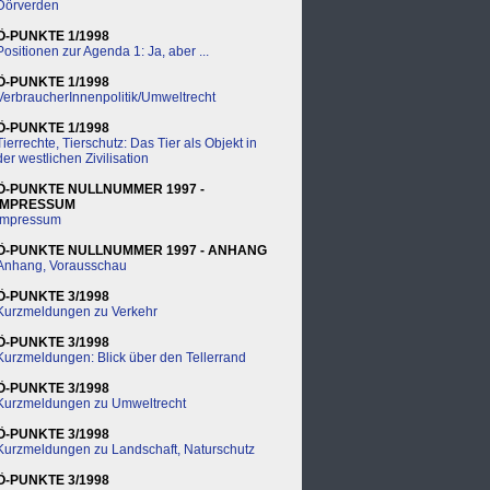
Dörverden
Ö-PUNKTE 1/1998
Positionen zur Agenda 1: Ja, aber ...
Ö-PUNKTE 1/1998
VerbraucherInnenpolitik/Umweltrecht
Ö-PUNKTE 1/1998
Tierrechte, Tierschutz: Das Tier als Objekt in
der westlichen Zivilisation
Ö-PUNKTE NULLNUMMER 1997 -
IMPRESSUM
Impressum
Ö-PUNKTE NULLNUMMER 1997 - ANHANG
Anhang, Vorausschau
Ö-PUNKTE 3/1998
Kurzmeldungen zu Verkehr
Ö-PUNKTE 3/1998
Kurzmeldungen: Blick über den Tellerrand
Ö-PUNKTE 3/1998
Kurzmeldungen zu Umweltrecht
Ö-PUNKTE 3/1998
Kurzmeldungen zu Landschaft, Naturschutz
Ö-PUNKTE 3/1998