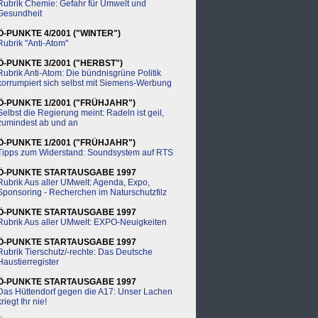
Rubrik Chemie: Gefahr für Umwelt und
Gesundheit
Ö-PUNKTE 4/2001 ("WINTER")
Rubrik "Anti-Atom"
Ö-PUNKTE 3/2001 ("HERBST")
Rubrik Anti-Atom: Die bündnisgrüne Politik
korrumpiert sich selbst mit Siemens-Werbung
Ö-PUNKTE 1/2001 ("FRÜHJAHR")
Selbst die Regierung meint: Radeln ist geil,
zumindest ab und an
Ö-PUNKTE 1/2001 ("FRÜHJAHR")
Tipps zum Widerstand: Soundsystem auf RTS
Ö-PUNKTE STARTAUSGABE 1997
Rubrik Aus aller UMwelt: Agenda, Expo,
Sponsoring - Recherchen im Naturschutzfilz
Ö-PUNKTE STARTAUSGABE 1997
Rubrik Aus aller UMwelt: EXPO-Neuigkeiten
Ö-PUNKTE STARTAUSGABE 1997
Rubrik Tierschutz/-rechte: Das Deutsche
Haustierregister
Ö-PUNKTE STARTAUSGABE 1997
Das Hüttendorf gegen die A17: Unser Lachen
kriegt Ihr nie!