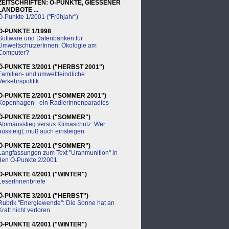
ZEITSCHRIFTEN: Ö-PUNKTE, GIESSENER
LANDBOTE ...
Ö-Punkte 1/2001 ("Frühjahr")
Ö-PUNKTE 1/1998
Software und Datenbanken für
UmweltschützerInnen: Ökologie am
Computer?
Ö-PUNKTE 3/2001 ("HERBST 2001")
Familien- und umweltfeindliche
Verkehrspolitik
Ö-PUNKTE 2/2001 ("SOMMER 2001")
Kopenhagen - ein RadlerInnenparadies
Ö-PUNKTE 2/2001 ("SOMMER")
Atomausstieg versus Klimaschutz: Wer
aussteigt, muß auch einsteigen
Ö-PUNKTE 2/2001 ("SOMMER")
Langfassungen zum Text "Uranmunition" in
den Ö-Punkte 2/2001
Ö-PUNKTE 4/2001 ("WINTER")
LeserInnenbriefe
Ö-PUNKTE 3/2001 ("HERBST")
Rubrik "Energiewende": Die Sonne hat an
Kraft nicht verloren
Ö-PUNKTE 4/2001 ("WINTER")