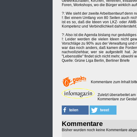
Gewerkschaften, Kirchen, Vereinen, Initiati
Foren, Workshops, wo die Bürger wirklich au
?: Wie sieht der zweite Arbeitsentwurf denn 
!: Bei einem Umfang von 80 Seiten auch nicht 
ist es so, daß die Ideen von LKZ- oder AMB-M
Kompetenz und Verbindlichkeit dahintersteht. 
?: Also ist die Agenda bislang nur geduldige
!: Leider werden die vielen Ideen nicht g
Vorschläge zu 90% aus der Verwaltung und n
war das noch anders, daß kamen die Forderu
nachvollziehbar, wer sie aufgestellt hat. 
"Lebensstile" findet sich nicht mehr, obwohl w
Quelle: Grüne Liga Berlin, Berliner Briefe
Kommentare zum Inhalt bit
Zuletzt überarbeitet am
Kommentare zur Gestalt
Kommentare
Bisher wurden noch keine Kommentare abg