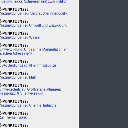
Tips und Tricks: Schnorren und zwar richtig!
Ö-PUNKTE 3/1998
Kurzmeldungen zur VerbraucherInnenpolitik
Ö-PUNKTE 3/1998
Kurzmeldungen zu Umwelt und Entwicklung
Ö-PUNKTE 3/1998
Kurzmeldungen zu Wasser
Ö-PUNKTE 3/1998
Umweltbildung: Ungeahnte Manipulation an
falschen Adressaten?
Ö-PUNKTE 3/1998
USA: Siedlungsabfall nimmt stetig zu
Ö-PUNKTE 3/1998
Kurzmeldungen zu Müll
Ö-PUNKTE 3/1998
Umweltschutz auf Großveranstaltungen:
Hessentag '97: Teilweise gut
Ö-PUNKTE 3/1998
Kurzmeldungen zu Chemie, Industrie
Ö-PUNKTE 3/1998
Zur Themenrubrik
Ö-PUNKTE 3/1998