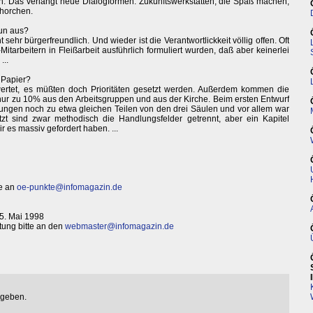
ven. Das verlangt neue Dialogformen: Zukunftswerkstätten, die Spaß machen,
fhorchen.
nun aus?
sehr bürgerfreundlich. Und wieder ist die Verantwortlickkeit völlig offen. Oft
itarbeitern in Fleißarbeit ausführlich formuliert wurden, daß aber keinerlei
...
s Papier?
ewertet, es müßten doch Prioritäten gesetzt werden. Außerdem kommen die
ur zu 10% aus den Arbeitsgruppen und aus der Kirche. Beim ersten Entwurf
ngen noch zu etwa gleichen Teilen von den drei Säulen und vor allem war
Jetzt sind zwar methodisch die Handlungsfelder getrennt, aber ein Kapitel
ir es massiv gefordert haben. ...
te an
oe-punkte@infomagazin.de
 5. Mai 1998
ung bitte an den
webmaster@infomagazin.de
egeben.