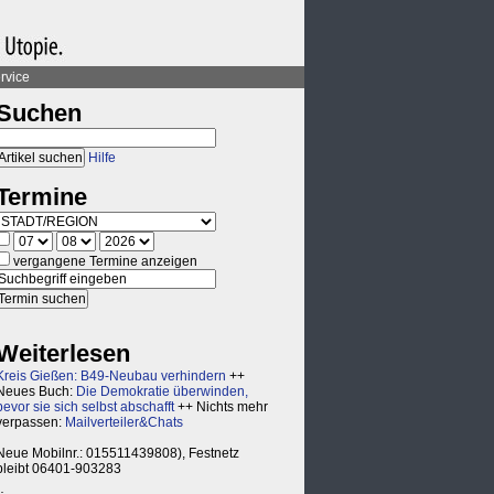
rvice
Suchen
Hilfe
Termine
vergangene Termine anzeigen
Weiterlesen
Kreis Gießen: B49-Neubau verhindern
++
Neues Buch:
Die Demokratie überwinden,
bevor sie sich selbst abschafft
++ Nichts mehr
verpassen:
Mailverteiler&Chats
Neue Mobilnr.: 015511439808), Festnetz
bleibt 06401-903283