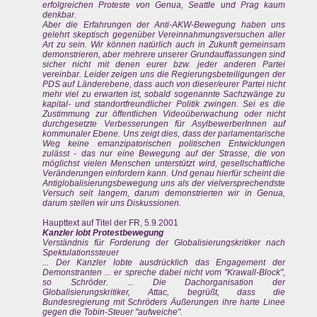
erfolgreichen Proteste von Genua, Seattle und Prag kaum
denkbar.
Aber die Erfahrungen der Anti-AKW-Bewegung haben uns
gelehrt skeptisch gegenüber Vereinnahmungsversuchen aller
Art zu sein. Wir können natürlich auch in Zukunft gemeinsam
demonstrieren, aber mehrere unserer Grundauffassungen sind
sicher nicht mit denen eurer bzw. jeder anderen Partei
vereinbar. Leider zeigen uns die Regierungsbeteiligungen der
PDS auf Länderebene, dass auch von dieser/eurer Partei nicht
mehr viel zu erwarten ist, sobald sogenannte Sachzwänge zu
kapital- und standortfreundlicher Politik zwingen. Sei es die
Zustimmung zur öffentlichen Videoüberwachung oder nicht
durchgesetzte Verbesserungen für AsylbewerberInnen auf
kommunaler Ebene. Uns zeigt dies, dass der parlamentarische
Weg keine emanzipatorischen politischen Entwicklungen
zulässt - das nur eine Bewegung auf der Strasse, die von
möglichst vielen Menschen unterstützt wird, gesellschaftliche
Veränderungen einfordern kann. Und genau hierfür scheint die
Antiglobalisierungsbewegung uns als der vielversprechendste
Versuch seit langem, darum demonstrierten wir in Genua,
darum stellen wir uns Diskussionen.
Haupttext auf Titel der FR, 5.9.2001
Kanzler lobt Protestbewegung
Verständnis für Forderung der Globalisierungskritiker nach
Spektulationssteuer
... Der Kanzler lobte ausdrücklich das Engagement der
Demonstranten ... er spreche dabei nicht vom "Krawall-Block",
so Schröder. ... Die Dachorganisation der
Globalisierungskritiker, Attac, begrüßt, dass die
Bundesregierung mit Schröders Äußerungen ihre harte Linee
gegen die Tobin-Steuer "aufweiche".