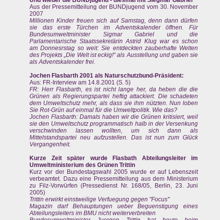
Aus der Pressemitteilung der BUNDjugend vom 30. November
2007
Millionen Kinder freuen sich auf Samstag, denn dann dürfen
sie das erste Türchen im Adventskalender öffnen. Für
Bundesumweltminister Sigmar Gabriel und die
Parlamentarische Staatssekretärin Astrid Klug war es schon
am Donnesrstag so weit: Sie entdeckten zauberhafte Welten
des Projekts „Die Welt ist eckig!“ als Ausstellung und gaben sie
als Adventskalender frei.
Jochen Flasbarth 2001 als Naturschutzbund-Präsident:
Aus: FR-Interview am 14.8.2001 (S. 5)
FR: Herr Flasbarth, es ist nicht lange her, da heben die die
Grünen als Regierungspartei heftig attackiert. Die schadeten
dem Umweltschutz mehr, als dass sie ihm nützten. Nun loben
Sie Rot-Grün auf einmal für die Umweltpolitik. Wie das?
Jochen Flasbarth: Damals haben wir die Grünen kritisiert, weil
sie den Umweltschutz programmatisch halb in der Versenkung
verschwinden lassen wollten, um sich dann als
Mittelstandspartei neu aufzustellen. Das ist nun zum Glück
Vergangenheit.
Kurze Zeit später wurde Flasbath Abteilungsleiter im
Umweltministerium des Grünen Trittin
Kurz vor der Bundestagswahl 2005 wurde er auf Lebenszeit
verbeamtet. Dazu eine Pressemitteilung aus dem Ministerium
zu Filz-Vorwürfen (Pressedienst Nr. 168/05, Berlin, 23. Juni
2005)
Trittin erwirkt einstweilige Verfuegung gegen "Focus"
Magazin darf Behauptungen ueber Beguenstigung eines
Abteilungsleiters im BMU nicht weiterverbreiten
Bundesumweltminister Juergen Trittin hat heute beim