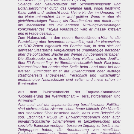
Solange der Naturschützer mit Schmetterlingsnetz und
Botanisiertrommel durch das Gelände läuft, Vögel bestimmt,
Käfer zählt und vielleicht noch kleine Kinder im Umgang mit
der Natur unterrichtet, ist er wohl gelitten. Wenn er aber als
gleichberechtigter Partner, als Grundbesitzer und damit auch
als Machtfaktor ein mit anderen Nutzungsvorstellungen
konkurrierendes Projekt vorantreibt, wird er massiv kritisiert
und in Frage gestellt. ...
Zum Naturschutz in den neuen Bundesländern:
Hier ist die
Entwicklung aber besonders erstaunlich, weil der Naturschutz
zu DDR-Zeiten eigentlich ein Bereich war, in dem sich bei
gewisser Staatsferne vergleichsweise unabhängige personen
über die politischen Brüche der Wende hinübergerettet haben.
Die Staatsquote, die in Brandenburg vielfach schon deutlich
über 50 Prozent liegt, ist überdurchschnittlich hoch. Fast jeder
Naturschützer hat bereits eine Stelle beim Land oder bei den
Kreisen. Zumindest ist er auf Zuwendungen oder Aufträge
staatlicherseits angewiesen. Persönlich und wirtschaftlich
unabhängige Naturschützer sind selten und meist schon im
Rentenalter.
Aus dem Zwischenbericht der Enquete-Kommission
"Globalisierung der Weltwirtschaft – Herausforderungen und
Antworten"
Aber auch bei der Implementierung beschlossener Politiken
sind nichtstaatliche Akteure schon heute hilfreich. Die Vorteile
aus staatlicher Sicht bestehen darin, dass zum Beispiel die
sog. „technical“ NGOs im Entwicklungsbereich oder auch
privatwirtschaftliche Unternehmen in Einzelbereichen über
spezielle Expertise verfügen, besseren Zugang zu bestimmten
Zielgruppen haben, die Anerkennung von staatlichen
Projekten gegenüber Zielgruppen und der Öffentlichkeit