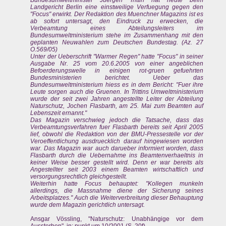
Landgericht Berlin eine einstweilige Verfuegung gegen den
"Focus" erwirkt. Der Redaktion des Muenchner Magazins ist es
ab sofort untersagt, den Eindruck zu erwecken, die
Verbeamtung eines Abteilungsleiters im
Bundesumweltministerium stehe im Zusammenhang mit den
geplanten Neuwahlen zum Deutschen Bundestag. (Az. 27
O.569/05)
Unter der Ueberschrift "Warmer Regen" hatte "Focus" in seiner
Ausgabe Nr. 25 vom 20.6.2005 von einer angeblichen
Befoerderungswelle in einigen rot-gruen gefuehrten
Bundesministerien berichtet. Ueber das
Bundesumweltministerium hiess es in dem Bericht: "Fuer ihre
Leute sorgen auch die Gruenen. In Trittins Umweltministerium
wurde der seit zwei Jahren angestellte Leiter der Abteilung
Naturschutz, Jochen Flasbarth, am 25. Mai zum Beamten auf
Lebenszeit ernannt."
Das Magazin verschwieg jedoch die Tatsache, dass das
Verbeamtungsverfahren fuer Flasbarth bereits seit April 2005
lief, obwohl die Redaktion von der BMU-Pressestelle vor der
Veroeffentlichung ausdruecklich darauf hingewiesen worden
war. Das Magazin war auch darueber informiert worden, dass
Flasbarth durch die Uebernahme ins Beamtenverhaeltnis in
keiner Weise besser gestellt wird. Denn er war bereits als
Angestellter seit 2003 einem Beamten wirtschaftlich und
versorgungsrechtlich gleichgestellt.
Weiterhin hatte Focus behauptet: "Kollegen munkeln
allerdings, die Massnahme diene der Sicherung seines
Arbeitsplatzes." Auch die Weiterverbreitung dieser Behauptung
wurde dem Magazin gerichtlich untersagt.
Ansgar Vössling, "Naturschutz: Unabhängige vor dem
Aussterben", in: punkt.um 10/2001 (S. 20f)