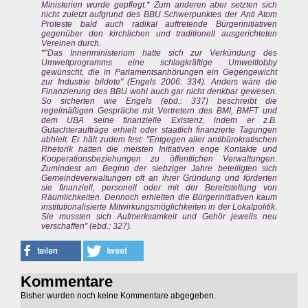
Ministerien wurde gepflegt.* Zum anderen aber setzten sich
nicht zuletzt aufgrund des BBU Schwerpunktes der Anti Atom
Proteste bald auch radikal auftretende Bürgerinitiativen
gegenüber den kirchlichen und traditionell ausgerichteten
Vereinen durch.
*"Das Innenministerium hatte sich zur Verkündung des
Umweltprogramms eine schlagkräftige Umweltlobby
gewünscht, die in Parlamentsanhörungen ein Gegengewicht
zur Industrie bildete" (Engels 2006: 334). Anders wäre die
Finanzierung des BBU wohl auch gar nicht denkbar gewesen.
So sicherten wie Engels (ebd.: 337) beschreibt die
regelmäßigen Gespräche mit Vertretern des BMI, BMFT und
dem UBA seine finanzielle Existenz, indem er z.B.
Gutachteraufträge erhielt oder staatlich finanzierte Tagungen
abhielt. Er hält zudem fest: "Entgegen aller antibürokratischen
Rhetorik hatten die meisten Initiativen enge Kontakte und
Kooperationsbeziehungen zu öffentlichen Verwaltungen.
Zumindest am Beginn der siebziger Jahre beteiligten sich
Gemeindeverwaltungen oft an ihrer Gründung und förderten
sie finanziell, personell oder mit der Bereitstellung von
Räumlichkeiten. Dennoch erhielten die Bürgerinitiativen kaum
institutionalisierte Mitwirkungsmöglichkeiten in der Lokalpolitik.
Sie mussten sich Aufmerksamkeit und Gehör jeweils neu
verschaffen" (ebd.: 327).
Kommentare
Bisher wurden noch keine Kommentare abgegeben.