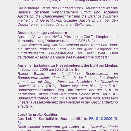
f.)
Die bisherige Stärke der Bundesrepublik Deutschland war die
Balance zwischen wirtschaftlichem Erfolg und sozialem
Ausgleich, die Chancengleichheit und die Balance zwischen
Freiheit und Gerechtigkeit. Sozialer Ausgleich hat bei den
Deutschen einen besonders hohen Stellenwert.
Deutsches Image verbessern
Aus dem Vorwort des NABU-Präsidenten Olaf Tschimpke in der
Verbandszeitung "Naturschutz heute", 3/06 (S. 3)
... vier Wochen lang war Deutschland außer Rand und Band:
ein offenes, fröhliches Land und ein guter Gastgeber für
hunderttausende Fußballfreunde als aller Welt. Dem
deutschen Ansehen hat diese WM zweifelsohne gut getan.
Aus einer Einladung zu Pressekonferenz der DUH am Montag,
4. September 2006 um 10:30 Uhr in Berlin
Rainer Baake, der langjährige Staatssekretär im
Bundesumweltministerium, führt ab der kommenden Woche
gemeinsam mit Jürgen Resch die Geschäfte der Deutschen
Umwelthilfe e.V. (DUH). Baake folgt dem bisherigen DUH-
Bundesgeschäftsführer Jörg Dürr-Pucher, der der DUH in
beratender Tätigkeit eng verbunden bleiben wird. Der DUH-
Bundesvorsitzende, Prof. Dr. Harald Kächele wird anlässlich
unserer Pressekonferenz den Wechsel in der Geschäftsleitung
erläutern.
Jubel für große Koalition
Aus "Lob für Kontiuität in Umweltpolitik", in:
FR, 5.10.2006 (S.
6)
Doch summa summarum gilt bisher, was Umweltverbände
auch für den Bereich Naturschutz konstatieren. "CDU, CSU