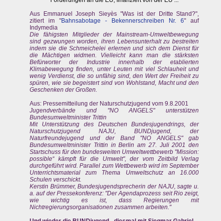
Aus Emmanuel Joseph Sieyès "Was ist der Dritte Stand?",
zitiert im "
Bahnsabotage - Bekennerschreiben Nr. 6
" auf
Indymedia
Die fähigsten Mitglieder der Mainstream-Umweltbewegung
sind gezwungen worden, ihren Lebensunterhalt zu bestreiten
indem sie die Schmeichelei erlernen und sich dem Dienst für
die Mächtigen widmen. Vielleicht kann man die stärksten
Befürworter der Industrie innerhalb der etablierten
Klimabewegung finden, unter Leuten mit viel Schlauheit und
wenig Verdienst, die so unfähig sind, den Wert der Freiheit zu
spüren, wie sie begeistert sind von Wohlstand, Macht und den
Geschenken der Großen.
Aus: Pressemitteilung der Naturschutzjugend vom 9.8.2001
Jugendverbände und "NO ANGELS" unterstützen
Bundesumweltminister Trittin
Mit Unterstützung des Deutschen Bundesjugendrings, der
Naturschutzjugend NAJU, BUNDjugend, der
Naturfreundejugend und der Band "NO ANGELS" gab
Bundesumweltminister Trittin in Berlin am 27. Juli 2001 den
Startschuss für den bundesweiten Umweltwettbewerb "Mission:
possible“ kämpft für die Umwelt", der vom Zeitbild Verlag
durchgeführt wird. Parallel zum Wettbewerb wird im September
Unterrichtsmaterial zum Thema Umweltschutz an 16.000
Schulen verschickt.
Kerstin Brümmer, Bundesjugendsprecherin der NAJU, sagte u.
a. auf der Pressekonferenz: "Der Agendaprozess seit Rio zeigt,
wie wichtig es ist, dass Regierungen mit
Nichtregierungsorganisationen zusammen arbeiten."
Und wieder die BUNDjugend - diesmal mit Siegmar Gabriel