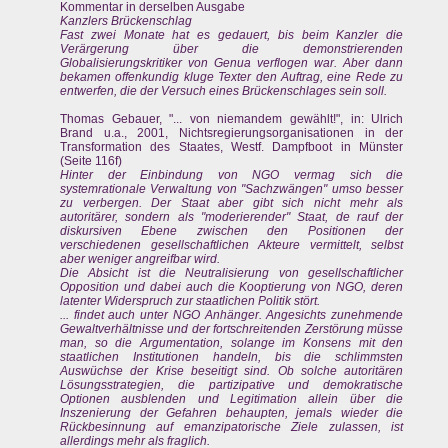
Kommentar in derselben Ausgabe
Kanzlers Brückenschlag
Fast zwei Monate hat es gedauert, bis beim Kanzler die
Verärgerung über die demonstrierenden
Globalisierungskritiker von Genua verflogen war. Aber dann
bekamen offenkundig kluge Texter den Auftrag, eine Rede zu
entwerfen, die der Versuch eines Brückenschlages sein soll.
Thomas Gebauer, "... von niemandem gewählt!", in: Ulrich
Brand u.a., 2001, Nichtsregierungsorganisationen in der
Transformation des Staates, Westf. Dampfboot in Münster
(Seite 116f)
Hinter der Einbindung von NGO vermag sich die
systemrationale Verwaltung von "Sachzwängen" umso besser
zu verbergen. Der Staat aber gibt sich nicht mehr als
autoritärer, sondern als "moderierender" Staat, de rauf der
diskursiven Ebene zwischen den Positionen der
verschiedenen gesellschaftlichen Akteure vermittelt, selbst
aber weniger angreifbar wird.
Die Absicht ist die Neutralisierung von gesellschaftlicher
Opposition und dabei auch die Kooptierung von NGO, deren
latenter Widerspruch zur staatlichen Politik stört.
... findet auch unter NGO Anhänger. Angesichts zunehmende
Gewaltverhältnisse und der fortschreitenden Zerstörung müsse
man, so die Argumentation, solange im Konsens mit den
staatlichen Institutionen handeln, bis die schlimmsten
Auswüchse der Krise beseitigt sind. Ob solche autoritären
Lösungsstrategien, die partizipative und demokratische
Optionen ausblenden und Legitimation allein über die
Inszenierung der Gefahren behaupten, jemals wieder die
Rückbesinnung auf emanzipatorische Ziele zulassen, ist
allerdings mehr als fraglich.