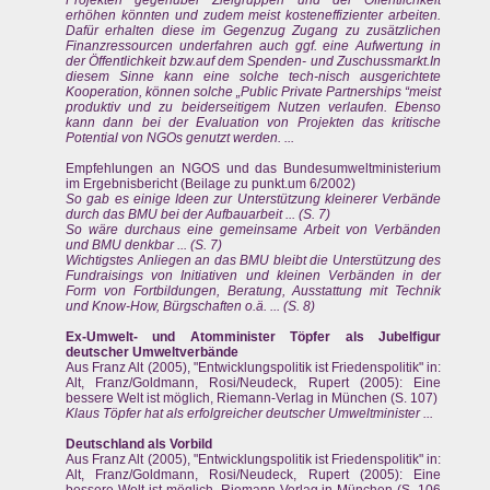
erhöhen könnten und zudem meist kosteneffizienter arbeiten.
Dafür erhalten diese im Gegenzug Zugang zu zusätzlichen
Finanzressourcen underfahren auch ggf. eine Aufwertung in
der Öffentlichkeit bzw.auf dem Spenden- und Zuschussmarkt.In
diesem Sinne kann eine solche tech-nisch ausgerichtete
Kooperation, können solche „Public Private Partnerships “meist
produktiv und zu beiderseitigem Nutzen verlaufen. Ebenso
kann dann bei der Evaluation von Projekten das kritische
Potential von NGOs genutzt werden. ...
Empfehlungen an NGOS und das Bundesumweltministerium
im Ergebnisbericht (Beilage zu punkt.um 6/2002)
So gab es einige Ideen zur Unterstützung kleinerer Verbände
durch das BMU bei der Aufbauarbeit ... (S. 7)
So wäre durchaus eine gemeinsame Arbeit von Verbänden
und BMU denkbar ... (S. 7)
Wichtigstes Anliegen an das BMU bleibt die Unterstützung des
Fundraisings von Initiativen und kleinen Verbänden in der
Form von Fortbildungen, Beratung, Ausstattung mit Technik
und Know-How, Bürgschaften o.ä. ... (S. 8)
Ex-Umwelt- und Atomminister Töpfer als Jubelfigur
deutscher Umweltverbände
Aus Franz Alt (2005), "Entwicklungspolitik ist Friedenspolitik" in:
Alt, Franz/Goldmann, Rosi/Neudeck, Rupert (2005): Eine
bessere Welt ist möglich, Riemann-Verlag in München (S. 107)
Klaus Töpfer hat als erfolgreicher deutscher Umweltminister ...
Deutschland als Vorbild
Aus Franz Alt (2005), "Entwicklungspolitik ist Friedenspolitik" in:
Alt, Franz/Goldmann, Rosi/Neudeck, Rupert (2005): Eine
bessere Welt ist möglich, Riemann-Verlag in München (S. 106