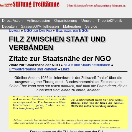
Direct-Action
Antirepression
Organisierung
Umwelt
Theorie&Politik
Debatten
Saasen/GI/Mittelhessen
Materialien
Service
Umwelt
»
NGO und Öko-Filz
»
Staatsnähe der NGOs
FILZ ZWISCHEN STAAT UND
VERBÄNDEN
Zitate zur Staatsnähe der NGO
Zitate zur Staatsnähe der NGO
●
NGOs und Staatsinstitutionen
●
Umweltverbände und Parteien
●
Links
Günther Anders 1986 im Interview mit der Zeitschrift "natur" über die
ausgeschlagene Ehrung durch Bundesinnenminister Zimmermann
Seine Ehre kann man nur retten dadurch, daß man die Ehren derer, die es
nicht wert sind, einen zu ehren, ablehnt.
Forderungen an die EU, finanziert von der EU ...