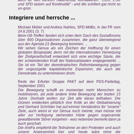
und SPD setzen auf Kontinuität" - und die schillert gar nicht so
un-grün.
Integriere und herrsche ...
Michael Müller und Andrea Nahles, SPD-MdBs, in der FR vom
24.8.2001 (S. 7)
Beim G8-Treffen fanden sich unter dem Dach des Sozialforums
über 800 Organisationen zusammen, die ganz überwiegend
aus der Agenda-21-Bewegung kommen. ...
Wir sehen Genua als ein Zeichen der Hoffnung für einen
globalen Bürgerpakt, denn mit der internationalen Vernetzung
der Zivilgesellschaft entwickelt sich eine wichtige Säule, die
der schwindenden Kraft der Nationalstaaten entgegenwirkt. ...
Sie ist ein Teil der demokratischen Reformbewegung gegen
die ungezügelte kapitalistische Expansion, die auch die
Demokratie zu unterminieren droht.
Rede der Erfurter Gruppe PAKT auf dem PDS-Parteitag,
September 2001
Die Bewegung schafft es momentan mehr Menschen zu
mobilisieren, als jede andere linke Bewegung der letzten 15
Jahre. Deshalb wollen zur Zeit alle daran teilhaben. Die
Grünen entdecken plötzlich ihre Kritik an der Globalisierung
und Gerhard Schröder hat auf einmal Verständnis für "unsere"
Ziele, auch wenn er vor Genua noch meinte, man müsse mit
aller zur Verfügung stehenden Härte gegen sogenannte
gewaltbereite Störer vorgehen - was nebenbei bemerkt dann ja
auch geschah.
Die AntiFa empfiehlt die Teilnahme an den Protesten und auch
unsere Anwesenheit hier und heute wäre ohne die