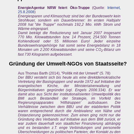
EnergieAgentur NRW feiert Öko-Truppe
(Quelle:
Internet,
25.8.2008
)
Energiesparen und Klimaschutz sind bei der Bundeswehr kein
Strohfeuer, sondern ein Dauerbrenner: Im ersten Halbjahr
2008 hat "die Truppe" nochmals 192,2 Mio. kWh Strom und
Wärme eingespart.
Damit beträgt die Reduzierung seit Januar 2007 insgesamt
770 Mio. Kilowattstunden bzw. 14 Prozent, 254.500 Tonnen
Kohlendioxid oder 55 Millionen Euro! Jeder einzelne
Bundeswehrangehörige hat somit seine Energiebilanz in 18
Monaten um 2.200 Kilowattstunden und seine CO
-Bilanz um
2
fast 730 Kilogramm aufgebessert.
Gründung der Umwelt-NGOs von Staatsseite?
Aus Thomas Barth (2014), "Politik mit der Umwelt" (S. 78)
Der BBU versteht sich bis heute als eine direktdemokratische
Vertretung der Basisgruppen und wurde 1972 auf Initiative der
evangelischen Kirche, der Ministerialverwaltung und
Bürgerinitiativen gegründet (vgl. Engels 2006:334). Er war
damit also aus Sicht der institutionalisierten Umweltpolitik des
BMI auch Bestandteil der Strategie, im Vorfeld des
Regierungsapparates 'Hilfstruppen' aufzubauen. Die
Verhältnisse zwischen dem BBU und der etablierten Politik
waren entsprechend durch die Ambivalenz von Nähe und
Distanzierung gekennzeichnet. Zum einen ging nicht nur die
Gründung des Verbands auf Initiative aus dem BMI zurück, er
war zudem dauerhaft von staatlicher Finanzierung abhängig
und es bestanden z.T. enge Verbindungen und personelle
Überschneidungen zu politischen Parteien; der Kontakt zu den