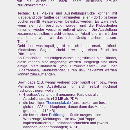
wir die Ausstellung nach jedem Ausleihen größer
zurückbekommen)
Technix: Die Plakate und Ausstellungsstücke können mit
Klebeband oder (außer den laminierten Teilen - dort bitte keine
Löcher rein!!!) Reißzwecken befestigt werden. Es wäre nett,
wenn sie nicht beschädigt würden und die Klebestreifen
hinterher wieder vorsichtig entfernt würden. Die Ausstellung
zusammenzustellen, macht einiges an Arbeit und wir würden
uns freuen, wenn wir das nicht ständig machen müssen.
Thanx!
Geht doch was kaputt, guckt mal, ob Ihr es ersetzen könnt.
Mindestens: Sagt bescheid bzw. legt einen Zettel ins
Rückpaket!
An Broschüren und einigen Ausstellungsstücken sind Bänder,
diese können also angehängt werden. Beigelegt sind auch
einige Metallklammern (von Einweckgläsern), die über
Bilderrahmen, Kleiderständer, Türen usw. geklemmt werden
können zum Aufhängen.
Downloads (z.B. wenns verloren oder kaputt geht bzw. wenn
Menschen die Ausstellung für sich selbst nochmal
nachproduzieren wollen ...):
4-seitige
Anleitung
mit genaueren Farbfotos aller
Ausstellungsteile (4,3 MB als PDF)
die jeweiligen
Themenplakate
(ausdrucken, am besten
gleich auf A3 hochkopieren, darum dann das Material
gruppieren; 412 KB)
die technischen
Erklärungen
für die ausgestellten
Werkzeuge, Kleidungsstücke usw. (auf Pappe
kopieren/drucken, auseinanderschneiden und jeweils
daneben- oder dränhängen; 87 KB)