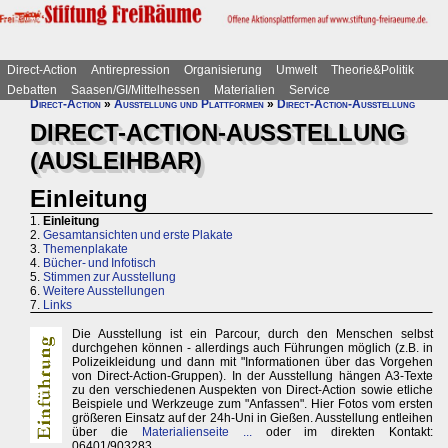
Direct-Action
Antirepression
Organisierung
Umwelt
Theorie&Politik
Debatten
Saasen/GI/Mittelhessen
Materialien
Service
Direct-Action
»
Ausstellung und Plattformen
»
Direct-Action-Ausstellung
DIRECT-ACTION-AUSSTELLUNG
(AUSLEIHBAR)
Einleitung
1.
Einleitung
2.
Gesamtansichten und erste Plakate
3.
Themenplakate
4.
Bücher- und Infotisch
5.
Stimmen zur Ausstellung
6.
Weitere Ausstellungen
7.
Links
Die Ausstellung ist ein Parcour, durch den Menschen selbst
durchgehen können - allerdings auch Führungen möglich (z.B. in
Polizeikleidung und dann mit "Informationen über das Vorgehen
von Direct-Action-Gruppen). In der Ausstellung hängen A3-Texte
zu den verschiedenen Auspekten von Direct-Action sowie etliche
Beispiele und Werkzeuge zum "Anfassen". Hier Fotos vom ersten
größeren Einsatz auf der 24h-Uni in Gießen. Ausstellung entleihen
über die
Materialienseite ...
oder im direkten Kontakt:
06401/903283.