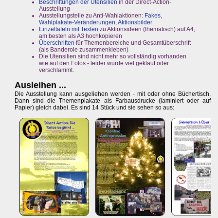
Beschriftungen der Utensilien
in der Direct-Action-
Ausstellung
Ausstellungsteile zu Anti-Wahlaktionen:
Fakes
,
Wahlplakate-Veränderungen
,
Aktionsbilder
Einzeltafeln mit Texten
zu Aktionsideen (thematisch) auf A4,
am besten als A3 hochkopieren
Überschriften
für Themenbereiche und Gesamtüberschrift
(als Banderole zusammenkleben)
Die Utensilien sind nicht mehr so vollständig vorhanden
wie auf den Fotos - leider wurde viel geklaut oder
verschlammt.
Ausleihen ...
Die Ausstellung kann ausgeliehen werden - mit oder ohne Büchertisch.
Dann sind die Themenplakate als Farbausdrucke (laminiert oder auf
Papier) gleich dabei. Es sind 14 Stück und sie sehen so aus: