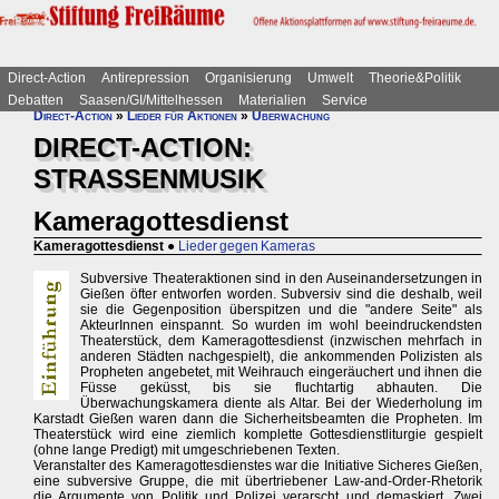
Direct-Action
Antirepression
Organisierung
Umwelt
Theorie&Politik
Debatten
Saasen/GI/Mittelhessen
Materialien
Service
Direct-Action
»
Lieder für Aktionen
»
Überwachung
DIRECT-ACTION:
STRASSENMUSIK
Kameragottesdienst
Kameragottesdienst
●
Lieder gegen Kameras
Subversive Theateraktionen sind in den Auseinandersetzungen in
Gießen öfter entworfen worden. Subversiv sind die deshalb, weil
sie die Gegenposition überspitzen und die "andere Seite" als
AkteurInnen einspannt. So wurden im wohl beeindruckendsten
Theaterstück, dem Kameragottesdienst (inzwischen mehrfach in
anderen Städten nachgespielt), die ankommenden Polizisten als
Propheten angebetet, mit Weihrauch eingeräuchert und ihnen die
Füsse geküsst, bis sie fluchtartig abhauten. Die
Überwachungskamera diente als Altar. Bei der Wiederholung im
Karstadt Gießen waren dann die Sicherheitsbeamten die Propheten. Im
Theaterstück wird eine ziemlich komplette Gottesdienstliturgie gespielt
(ohne lange Predigt) mit umgeschriebenen Texten.
Veranstalter des Kameragottesdienstes war die Initiative Sicheres Gießen,
eine subversive Gruppe, die mit übertriebener Law-and-Order-Rhetorik
die Argumente von Politik und Polizei verarscht und demaskiert. Zwei