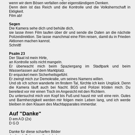
wenn wir dem Bösen verfallen oder eigenständigem Denken.
Denn dein ist das Reich und die Kontrolle und die Volksherrschaft in
Ekligkeit.
Film ab!
Segen
Die Kamera sehe dich und behüte dich,
sie lasse ihren Film laufen über dir und sende die Daten an die nächste
Polizeidirektion. Sie lasse manchmal eine Film reisen, damit du in Frieden
Aktionen machen kannst.
Schnitt!
Psalm 23
Der Staat ist mein Hirte,
an Kontrolle solls nicht mangeln.
Er überwacht mich beim Spaziergang im Stadtpark und beim
Wasserlassen auf dem Marktplatz.
Er erquicket mein Sicherheitsgefühl.
Er zwingt mich zur Demokratie, um seines Namens willen.
Und ob ich schon wanderte im finstern Tal, fürchte ich kein Unglück. Denn
die Kamera läuft auch bei Nacht. BGS und Polizei trösten mich. Du
bereitest vor mir einen Tisch im Angesicht mit den Richtern.
Du untersuchst mich von Kopf bis Fuß und haust mir voll eine rein. Gutes
und Barmherzigkeit werden mir folgen mein Leben lang, und ich werde
bleiben in den Klauen des Machtapparates immerdar.
Auf "Danke"
D em A D (2x)
D G D
Danke für diese scharfen Bilder