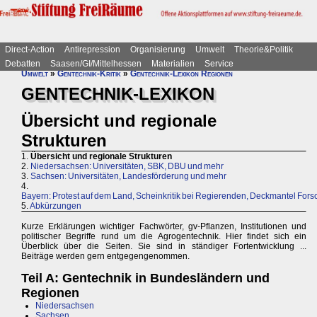
Direct-Action
Antirepression
Organisierung
Umwelt
Theorie&Politik
Debatten
Saasen/GI/Mittelhessen
Materialien
Service
Umwelt
»
Gentechnik-Kritik
»
Gentechnik-Lexikon Regionen
GENTECHNIK-LEXIKON
Übersicht und regionale
Strukturen
1.
Übersicht und regionale Strukturen
2.
Niedersachsen: Universitäten, SBK, DBU und mehr
3.
Sachsen: Universitäten, Landesförderung und mehr
4.
Bayern: Protest auf dem Land, Scheinkritik bei Regierenden, Deckmantel For
5.
Abkürzungen
Kurze Erklärungen wichtiger Fachwörter, gv-Pflanzen, Institutionen und
politischer Begriffe rund um die Agrogentechnik. Hier findet sich ein
Überblick über die Seiten. Sie sind in ständiger Fortentwicklung ...
Beiträge werden gern entgegengenommen.
Teil A: Gentechnik in Bundesländern und
Regionen
Niedersachsen
Sachsen