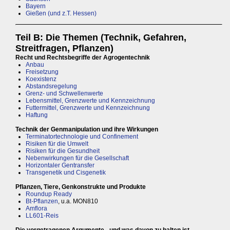
Bayern
Gießen (und z.T. Hessen)
Teil B: Die Themen (Technik, Gefahren,
Streitfragen, Pflanzen)
Recht und Rechtsbegriffe der Agrogentechnik
Anbau
Freisetzung
Koexistenz
Abstandsregelung
Grenz- und Schwellenwerte
Lebensmittel, Grenzwerte und Kennzeichnung
Futtermittel, Grenzwerte und Kennzeichnung
Haftung
Technik der Genmanipulation und ihre Wirkungen
Terminatortechnologie und Confinement
Risiken für die Umwelt
Risiken für die Gesundheit
Nebenwirkungen für die Gesellschaft
Horizontaler Gentransfer
Transgenetik und Cisgenetik
Pflanzen, Tiere, Genkonstrukte und Produkte
Roundup Ready
Bt-Pflanzen
, u.a. MON810
Amflora
LL601-Reis
Die vorgetragenen Argumente - und was davon zu halten ist