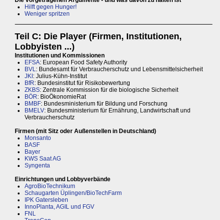
Hilft gegen Hunger!
Weniger spritzen
Teil C: Die Player (Firmen, Institutionen,
Lobbyisten ...)
Institutionen und Kommissionen
EFSA
: European Food Safety Authority
BVL
: Bundesamt für Verbraucherschutz und Lebensmittelsicherheit
JKI
: Julius-Kühn-Institut
BfR
: Bundesinstitut für Risikobewertung
ZKBS
: Zentrale Kommission für die biologische Sicherheit
BÖR
: BioÖkonomieRat
BMBF
: Bundesministerium für Bildung und Forschung
BMELV
: Bundesministerium für Ernährung, Landwirtschaft und
Verbraucherschutz
Firmen (mit Sitz oder Außenstellen in Deutschland)
Monsanto
BASF
Bayer
KWS Saat AG
Syngenta
Einrichtungen und Lobbyverbände
AgroBioTechnikum
Schaugarten Üplingen/BioTechFarm
IPK Gatersleben
InnoPlanta, AGIL und FGV
FNL