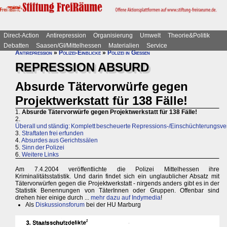
Direct-Action
Antirepression
Organisierung
Umwelt
Theorie&Politik
Debatten
Saasen/GI/Mittelhessen
Materialien
Service
Antirepression
»
Polizei-Einblicke
»
Polizei in Gießen
REPRESSION ABSURD
Absurde Tätervorwürfe gegen
Projektwerkstatt für 138 Fälle!
1.
Absurde Tätervorwürfe gegen Projektwerkstatt für 138 Fälle!
2.
Überall und ständig: Komplett bescheuerte Repressions-/Einschüchterungsv
3.
Straftaten frei erfunden
4.
Absurdes aus Gerichtssälen
5.
Sinn der Polizei
6.
Weitere Links
Am 7.4.2004 veröffentlichte die Polizei Mittelhessen ihre
Kriminalitätsstatistik. Und darin findet sich ein unglaublicher Absatz mit
Tätervorwürfen gegen die Projektwerkstatt - nirgends anders gibt es in der
Statistik Benennungen von TäterInnen oder Gruppen. Offenbar sind
drehen hier einige durch ...
mehr dazu auf Indymedia
!
Als
Diskussionsforum
bei der HU Marburg