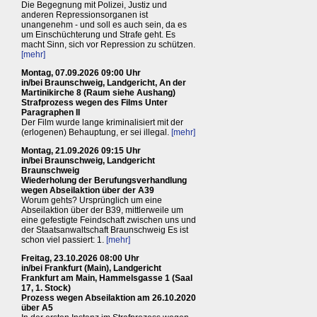
Die Begegnung mit Polizei, Justiz und
anderen Repressionsorganen ist
unangenehm - und soll es auch sein, da es
um Einschüchterung und Strafe geht. Es
macht Sinn, sich vor Repression zu schützen.
[mehr]
Montag, 07.09.2026 09:00 Uhr
in/bei Braunschweig, Landgericht, An der
Martinikirche 8 (Raum siehe Aushang)
Strafprozess wegen des Films Unter
Paragraphen II
Der Film wurde lange kriminalisiert mit der
(erlogenen) Behauptung, er sei illegal.
[mehr]
Montag, 21.09.2026 09:15 Uhr
in/bei Braunschweig, Landgericht
Braunschweig
Wiederholung der Berufungsverhandlung
wegen Abseilaktion über der A39
Worum gehts? Ursprünglich um eine
Abseilaktion über der B39, mittlerweile um
eine gefestigte Feindschaft zwischen uns und
der Staatsanwaltschaft Braunschweig Es ist
schon viel passiert: 1.
[mehr]
Freitag, 23.10.2026 08:00 Uhr
in/bei Frankfurt (Main), Landgericht
Frankfurt am Main, Hammelsgasse 1 (Saal
17, 1. Stock)
Prozess wegen Abseilaktion am 26.10.2020
über A5