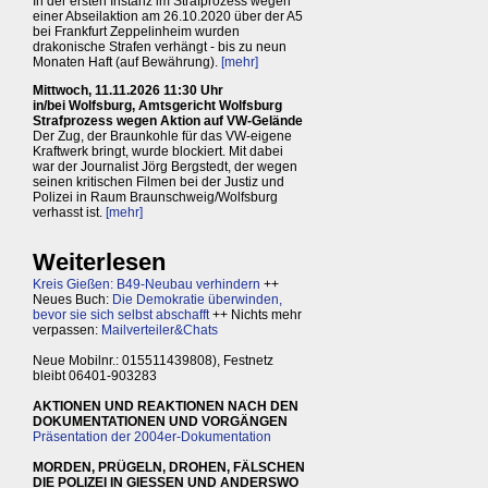
In der ersten Instanz im Strafprozess wegen
einer Abseilaktion am 26.10.2020 über der A5
bei Frankfurt Zeppelinheim wurden
drakonische Strafen verhängt - bis zu neun
Monaten Haft (auf Bewährung).
[mehr]
Mittwoch, 11.11.2026 11:30 Uhr
in/bei Wolfsburg, Amtsgericht Wolfsburg
Strafprozess wegen Aktion auf VW-Gelände
Der Zug, der Braunkohle für das VW-eigene
Kraftwerk bringt, wurde blockiert. Mit dabei
war der Journalist Jörg Bergstedt, der wegen
seinen kritischen Filmen bei der Justiz und
Polizei in Raum Braunschweig/Wolfsburg
verhasst ist.
[mehr]
Weiterlesen
Kreis Gießen: B49-Neubau verhindern
++
Neues Buch:
Die Demokratie überwinden,
bevor sie sich selbst abschafft
++ Nichts mehr
verpassen:
Mailverteiler&Chats
Neue Mobilnr.: 015511439808), Festnetz
bleibt 06401-903283
AKTIONEN UND REAKTIONEN NACH DEN
DOKUMENTATIONEN UND VORGÄNGEN
Präsentation der 2004er-Dokumentation
MORDEN, PRÜGELN, DROHEN, FÄLSCHEN
DIE POLIZEI IN GIESSEN UND ANDERSWO