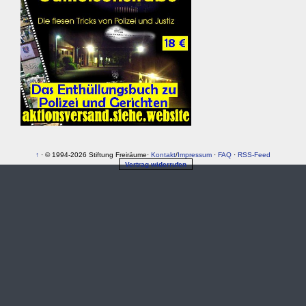
↑
· © 1994-2026 Stiftung Freiräume·
Kontakt
/
Impressum
·
FAQ
·
RSS-Feed
Vertrag widerrufen