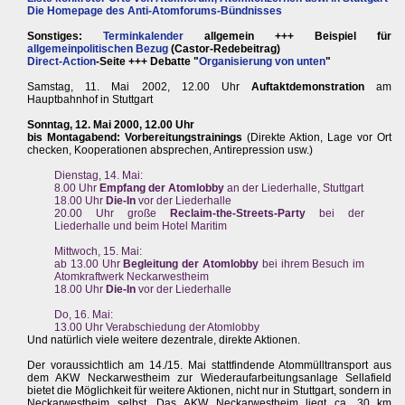
Die Homepage des Anti-Atomforums-Bündnisses
Sonstiges:
Terminkalender
allgemein +++ Beispiel für
allgemeinpolitischen Bezug
(Castor-Redebeitrag)
Direct-Action
-Seite +++ Debatte "
Organisierung von unten
"
Samstag, 11. Mai 2002, 12.00 Uhr
Auftaktdemonstration
am
Hauptbahnhof in Stuttgart
Sonntag, 12. Mai 2000, 12.00 Uhr
bis Montagabend: Vorbereitungstrainings
(Direkte Aktion, Lage vor Ort
checken, Kooperationen absprechen, Antirepression usw.)
Dienstag, 14. Mai:
8.00 Uhr
Empfang der Atomlobby
an der Liederhalle, Stuttgart
18.00 Uhr
Die-In
vor der Liederhalle
20.00 Uhr große
Reclaim-the-Streets-Party
bei der
Liederhalle und beim Hotel Maritim
Mittwoch, 15. Mai:
ab 13.00 Uhr
Begleitung der Atomlobby
bei ihrem Besuch im
Atomkraftwerk Neckarwestheim
18.00 Uhr
Die-In
vor der Liederhalle
Do, 16. Mai:
13.00 Uhr Verabschiedung der Atomlobby
Und natürlich viele weitere dezentrale, direkte Aktionen.
Der voraussichtlich am 14./15. Mai stattfindende Atommülltransport aus
dem AKW Neckarwestheim zur Wiederaufarbeitungsanlage Sellafield
bietet die Möglichkeit für weitere Aktionen, nicht nur in Stuttgart, sondern in
Neckarwestheim selbst. Das AKW Neckarwestheim liegt ca. 30 km