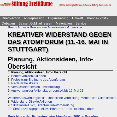
Direct-Action
Antirepression
Organisierung
Umwelt
Theorie&Politik
Debatten
Saasen/GI/Mittelhessen
Materialien
Service
Direct-Action
»
Berichte und Auswertung
»
Atomforum
KREATIVER WIDERSTAND GEGEN
DAS ATOMFORUM (11.-16. MAI IN
STUTTGART)
Planung, Aktionsideen, Info-
Übersicht
1.
Planung, Aktionsideen, Info-Übersicht
2.
Bericht von den Aktionen
3.
Proteste zur Eröffnung des Atomforums
4.
Reclaim the streets
5.
Versuch einer ersten Einschätzung
6.
Auswertung der Aktionstagen vom 14. bis 16. Mai 02
7.
Weiterer Auswertungstext: 1. Inhaltliche Vermittlung, Medien und Öffentlichkeit
8.
Widerstand, Direkte Aktionen
9.
Situation im UWZ, Direct-Action-Vorbereitung
10.
Strafprozess gegen Aktivist*innen auf dem Hochhausdach
Bericht von den Protesten beim Atomforum 2001 in Dresden