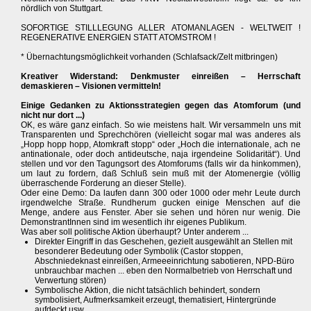
nördlich von Stuttgart.
SOFORTIGE STILLLEGUNG ALLER ATOMANLAGEN - WELTWEIT !
REGENERATIVE ENERGIEN STATT ATOMSTROM !
* Übernachtungsmöglichkeit vorhanden (Schlafsack/Zelt mitbringen)
Kreativer Widerstand: Denkmuster einreißen – Herrschaft
demaskieren – Visionen vermitteln!
Einige Gedanken zu Aktionsstrategien gegen das Atomforum (und
nicht nur dort ...)
OK, es wäre ganz einfach. So wie meistens halt. Wir versammeln uns mit
Transparenten und Sprechchören (vielleicht sogar mal was anderes als
„Hopp hopp hopp, Atomkraft stopp“ oder „Hoch die internationale, ach ne
antinationale, oder doch antideutsche, naja irgendeine Solidarität“). Und
stellen und vor den Tagungsort des Atomforums (falls wir da hinkommen),
um laut zu fordern, daß Schluß sein muß mit der Atomenergie (völlig
überraschende Forderung an dieser Stelle).
Oder eine Demo: Da laufen dann 300 oder 1000 oder mehr Leute durch
irgendwelche Straße. Rundherum gucken einige Menschen auf die
Menge, andere aus Fenster. Aber sie sehen und hören nur wenig. Die
DemonstrantInnen sind im wesentlich ihr eigenes Publikum.
Was aber soll politische Aktion überhaupt? Unter anderem ...
Direkter Eingriff in das Geschehen, gezielt ausgewählt an Stellen mit
besonderer Bedeutung oder Symbolik (Castor stoppen,
Abschniedeknast einreißen, Armeeeinrichtung sabotieren, NPD-Büro
unbrauchbar machen ... eben den Normalbetrieb von Herrschaft und
Verwertung stören)
Symbolische Aktion, die nicht tatsächlich behindert, sondern
symbolisiert, Aufmerksamkeit erzeugt, thematisiert, Hintergründe
aufdeckt usw.