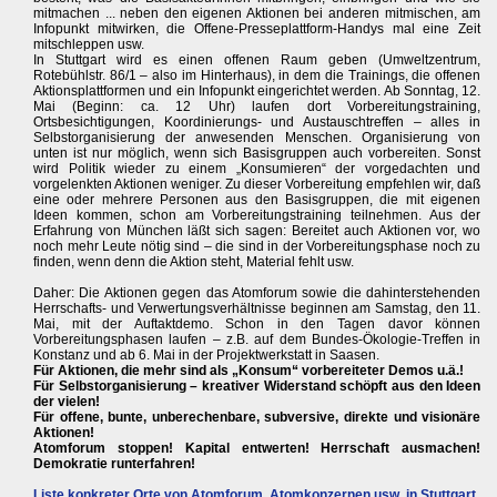
mitmachen ... neben den eigenen Aktionen bei anderen mitmischen, am
Infopunkt mitwirken, die Offene-Presseplattform-Handys mal eine Zeit
mitschleppen usw.
In Stuttgart wird es einen offenen Raum geben (Umweltzentrum,
Rotebühlstr. 86/1 – also im Hinterhaus), in dem die Trainings, die offenen
Aktionsplattformen und ein Infopunkt eingerichtet werden. Ab Sonntag, 12.
Mai (Beginn: ca. 12 Uhr) laufen dort Vorbereitungstraining,
Ortsbesichtigungen, Koordinierungs- und Austauschtreffen – alles in
Selbstorganisierung der anwesenden Menschen. Organisierung von
unten ist nur möglich, wenn sich Basisgruppen auch vorbereiten. Sonst
wird Politik wieder zu einem „Konsumieren“ der vorgedachten und
vorgelenkten Aktionen weniger. Zu dieser Vorbereitung empfehlen wir, daß
eine oder mehrere Personen aus den Basisgruppen, die mit eigenen
Ideen kommen, schon am Vorbereitungstraining teilnehmen. Aus der
Erfahrung von München läßt sich sagen: Bereitet auch Aktionen vor, wo
noch mehr Leute nötig sind – die sind in der Vorbereitungsphase noch zu
finden, wenn denn die Aktion steht, Material fehlt usw.
Daher: Die Aktionen gegen das Atomforum sowie die dahinterstehenden
Herrschafts- und Verwertungsverhältnisse beginnen am Samstag, den 11.
Mai, mit der Auftaktdemo. Schon in den Tagen davor können
Vorbereitungsphasen laufen – z.B. auf dem Bundes-Ökologie-Treffen in
Konstanz und ab 6. Mai in der Projektwerkstatt in Saasen.
Für Aktionen, die mehr sind als „Konsum“ vorbereiteter Demos u.ä.!
Für Selbstorganisierung – kreativer Widerstand schöpft aus den Ideen
der vielen!
Für offene, bunte, unberechenbare, subversive, direkte und visionäre
Aktionen!
Atomforum stoppen! Kapital entwerten! Herrschaft ausmachen!
Demokratie runterfahren!
Liste konkreter Orte von Atomforum, Atomkonzernen usw. in Stuttgart