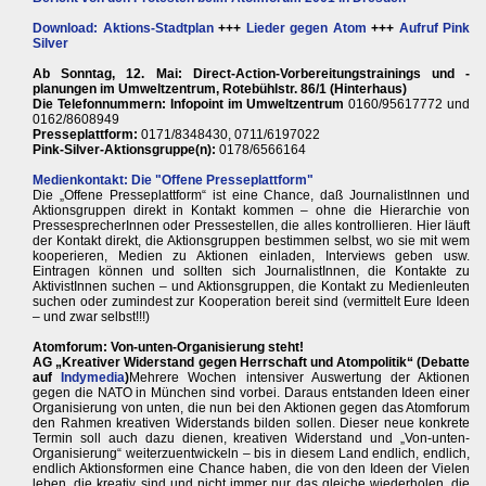
Download: Aktions-Stadtplan
+++
Lieder gegen Atom
+++
Aufruf Pink
Silver
Ab Sonntag, 12. Mai: Direct-Action-Vorbereitungstrainings und -
planungen im Umweltzentrum, Rotebühlstr. 86/1 (Hinterhaus)
Die Telefonnummern: Infopoint im Umweltzentrum
0160/95617772 und
0162/8608949
Presseplattform:
0171/8348430, 0711/6197022
Pink-Silver-Aktionsgruppe(n):
0178/6566164
Medienkontakt: Die "Offene Presseplattform"
Die „Offene Presseplattform“ ist eine Chance, daß JournalistInnen und
Aktionsgruppen direkt in Kontakt kommen – ohne die Hierarchie von
PressesprecherInnen oder Pressestellen, die alles kontrollieren. Hier läuft
der Kontakt direkt, die Aktionsgruppen bestimmen selbst, wo sie mit wem
kooperieren, Medien zu Aktionen einladen, Interviews geben usw.
Eintragen können und sollten sich JournalistInnen, die Kontakte zu
AktivistInnen suchen – und Aktionsgruppen, die Kontakt zu Medienleuten
suchen oder zumindest zur Kooperation bereit sind (vermittelt Eure Ideen
– und zwar selbst!!!)
Atomforum: Von-unten-Organisierung steht!
AG „Kreativer Widerstand gegen Herrschaft und Atompolitik“ (Debatte
auf
Indymedia
)
Mehrere Wochen intensiver Auswertung der Aktionen
gegen die NATO in München sind vorbei. Daraus entstanden Ideen einer
Organisierung von unten, die nun bei den Aktionen gegen das Atomforum
den Rahmen kreativen Widerstands bilden sollen. Dieser neue konkrete
Termin soll auch dazu dienen, kreativen Widerstand und „Von-unten-
Organisierung“ weiterzuentwickeln – bis in diesem Land endlich, endlich,
endlich Aktionsformen eine Chance haben, die von den Ideen der Vielen
leben, die kreativ sind und nicht immer nur das gleiche wiederholen, die