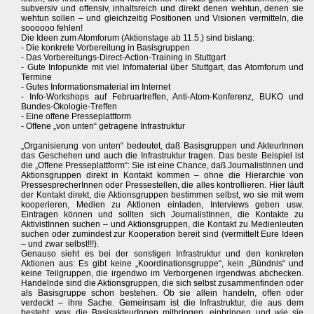
subversiv und offensiv, inhaltsreich und direkt denen wehtun, denen sie
wehtun sollen – und gleichzeitig Positionen und Visionen vermitteln, die
soooooo fehlen!
Die Ideen zum Atomforum (Aktionstage ab 11.5.) sind bislang:
- Die konkrete Vorbereitung in Basisgruppen
- Das Vorbereitungs-Direct-Action-Training in Stuttgart
- Gute Infopunkte mit viel Infomaterial über Stuttgart, das Atomforum und
Termine
- Gutes Informationsmaterial im Internet
- Info-Workshops auf Februartreffen, Anti-Atom-Konferenz, BUKO und
Bundes-Ökologie-Treffen
- Eine offene Presseplattform
- Offene „von unten“ getragene Infrastruktur
„Organisierung von unten“ bedeutet, daß Basisgruppen und AkteurInnen
das Geschehen und auch die Infrastruktur tragen. Das beste Beispiel ist
die „Offene Presseplattform“: Sie ist eine Chance, daß JournalistInnen und
Aktionsgruppen direkt in Kontakt kommen – ohne die Hierarchie von
PressesprecherInnen oder Pressestellen, die alles kontrollieren. Hier läuft
der Kontakt direkt, die Aktionsgruppen bestimmen selbst, wo sie mit wem
kooperieren, Medien zu Aktionen einladen, Interviews geben usw.
Eintragen können und sollten sich JournalistInnen, die Kontakte zu
AktivistInnen suchen – und Aktionsgruppen, die Kontakt zu Medienleuten
suchen oder zumindest zur Kooperation bereit sind (vermittelt Eure Ideen
– und zwar selbst!!!).
Genauso sieht es bei der sonstigen Infrastruktur und den konkreten
Aktionen aus: Es gibt keine „Koordinationsgruppe“, kein „Bündnis“ und
keine Teilgruppen, die irgendwo im Verborgenen irgendwas abchecken.
Handelnde sind die Aktionsgruppen, die sich selbst zusammenfinden oder
als Basisgruppe schon bestehen. Ob sie allein handeln, offen oder
verdeckt – ihre Sache. Gemeinsam ist die Infrastruktur, die aus dem
besteht, was die BasisakteurInnen mitbringen, einbringen und wie sie