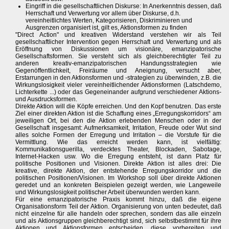
Eingriff in die gesellschaftlichen Diskurse: In Anerkenntnis dessen, daß
Herrschaft und Verwertung vor allem über Diskurse, d.h.
vereinheitlichtes Werten, Kategorisieren, Diskriminieren und
Ausgrenzen organisiert ist, gilt es, Aktionsformen zu finden
"Direct Action" und kreativen Widerstand verstehen wir als Teil
gesellschaftlicher Intervention gegen Herrschaft und Verwertung und als
Eröffnung von Diskussionen um visionäre, emanzipatorische
Gesellschaftsformen. Sie versteht sich als gleichberechtigter Teil zu
anderen kreativ-emanzipatorischen Handungsstrategien wie
Gegenöffentlichkeit, Freiräume und Aneignung, versucht aber,
Erstarrungen in den Aktionsformen und -strategien zu überwinden, z.B. die
Wirkungslosigkeit vieler vereinheitlichender Aktionsformen (Latschdemo,
Lichterkette ...) oder das Gegeneinander aufgrund verschiedener Aktions-
und Ausdrucksformen.
Direkte Aktion will die Köpfe erreichen. Und den Kopf benutzen. Das erste
Ziel einer direkten Aktion ist die Schaffung eines „Erregungskorridors“ am
jeweiligen Ort, bei den die Aktion erlebenden Menschen oder in der
Gesellschaft insgesamt: Aufmerksamkeit, Irritation, Freude oder Wut sind
alles solche Formen der Erregung und Irritation – die Vorstufe für die
Vermittlung. Wie das erreicht werden kann, ist vielfältig:
Kommunikationsguerilla, verdecktes Theater, Blockaden, Sabotage,
Internet-Hacken usw. Wo die Erregung entsteht, ist dann Platz für
politische Positionen und Visionen. Direkte Aktion ist alles drei: Die
kreative, direkte Aktion, der entstehende Erregungskorridor und die
politischen Positionen/Visionen. Im Workshop soll über direkte Aktionen
geredet und an konkreten Beispielen gezeigt werden, wie Langeweile
und Wirkungslosigkeit politischer Arbeit überwunden werden kann.
Für eine emanzipatorische Praxis kommt hinzu, daß die eigene
Organisationsform Teil der Aktion. Organisierung von unten bedeutet, daß
nicht einzelne für alle handeln oder sprechen, sondern das alle einzeln
und als Aktionsgruppen gleichberechtigt sind, sich selbstbestimmt für ihre
Aktionen und Aktionsformen entscheiden, diese vorbereiten und