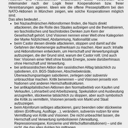
miteinander nach der Logik freier Kooperationen bzw. freier
Vereinbarungen agieren. Ideen wie die offene Presseplattform bei den
NATO-Aktionen in München zeigen, wie solche Kooperationen möglich
sind.
Das alles bedeutet ...
bei Naziaufmärschen Aktionsformen finden, die Nazis direkt
attackieren, die die Rolle des Staates aufzeigen und die thematisieren,
wo faschistisches und faschistoides Denken zum Kern der
Gesellschaft gehört. Und Visionen nennen einer Welt ohne Kategorien
der Marke Nützlichkeit, Abstammung, Nationalität usw.
beim Castor diesen direkte attackieren, stoppen und damit auf die
Gefahren der Atomenergie aufmerksam zu machen. Aber auch: Inhalte
und Aktionsformen entwickeln, um Herrschaft und Verwertungslogik
aufzuzeigen, die der Grund sind, warum der Castor rollt. Und auch
hier: Visionen einer Welt ohne fossile Energie, sowie darüberhinaus
ohne Herrschaft und Verwertung.
bei antirassistischen Aktion den rassistischen Alltag tatsächlich zu
sabotieren, d.h. BGS-Stationen, Abschiebeknäste,
Überwachungsanlagen sabotieren, zerlegen oder subversiv
unbrauchbar machen. Kritik benennen – und Visionen jenseits von
Nationen und anderen Herrschaftsstrukturen.
bei antikapitalistischen Aktionen den Normalbetrieb von Kaufen und
Verkaufen, Lohnarbeit und Arbeitszwang, Spekulation und Ausbeutung
anzugreifen, stückweise tatsächlich zu stoppen, aber auch symbolisch
die Kritik zu vermitteln, Visionen jenseits von Markt und Staat
aufzuzeigen.
beim Atomforum selbiges attackieren, ganz beenden oder stückweise
stören (Eröffnung, Ausflüge ...), verändern, subversiv nutzen für eine
Vermittlung von Kritik und Visionen. Die nicht unbeachtet lassen, die
Herrschaft und Verwertung symbolisieren (Verwaltung,
Repressionsorgane, Konzerne und Wirtschaftsinstitutionen) – und die
nicht, die das alles dulden bis mittragen.