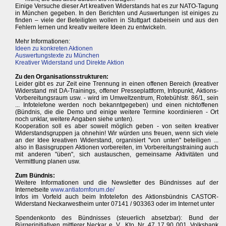
Einige Versuche dieser Art kreativen Widerstands hat es zur NATO-Tagung
in München gegeben. In den Berichten und Auswertungen ist einiges zu
finden – viele der Beteiligten wollen in Stuttgart dabeisein und aus den
Fehlern lernen und kreativ weitere Ideen zu entwickeln.
Mehr Informationen:
Ideen zu konkreten Aktionen
Auswertungstexte zu München
Kreativer Widerstand und Direkte Aktion
Zu den Organisationsstrukturen:
Leider gibt es zur Zeit eine Trennung in einen offenen Bereich (kreativer
Widerstand mit DA-Trainings, offener Presseplattform, Infopunkt, Aktions-
Vorbereitungsraum usw. - wird im Umweltzentrum, Rotebühlstr. 86/1, sein
... Infotelefone werden noch bekanntgegeben) und einen nichtoffenen
(Bündnis, die die Demo und einige weitere Termine koordinieren - Ort
noch unklar, weitere Angaben siehe unten).
Kooperation soll es aber soweit möglich geben - von seiten kreativer
Widerstandsgruppen ja ohnehin! Wir würden uns freuen, wenn sich viele
an der Idee kreativen Widerstand, organisiert "von unten" beteiligen ...
also in Basisgruppen Aktionen vorbereiten, im Vorbereitungstraining auch
mit anderen "üben", sich austauschen, gemeinsame Aktivitäten und
Vermittlung planen usw.
Zum Bündnis:
Weitere Informationen und die Newsletter des Bündnisses auf der
Internetseite
www.antiatomforum.de/
Infos im Vorfeld auch beim Infotelefon des Aktionsbündnis CASTOR-
Widerstand Neckarwestheim unter 07141 / 903363 oder im Internet unter
Spendenkonto des Bündnisses (steuerlich absetzbar): Bund der
Bürgerinitiativen mittlerer Neckar e. V., Kto. Nr. 47 17 90 001, Volksbank