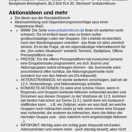
Besigheim-Bönnigheim, BLZ 604 914 30, Stichwort "antiatomforum
Aktionsideen und mehr
Die Ideen aus der RandaleführerIn
Ideensammlung und Organisierungsvorschläge (aus einer
Hoppetosse-Mail)
WWW: Die Seite
www.antiatomforum.de
finde ich weiterhin recht
schwach. Da ist einfach kaum was zu finden außer
großbuchstabige Listen der Gruppen. Die Linkliste ist ebenfalls
nach den Bündnisgruppen orientiert - das finde ich alles ziemlich
sinnlos. Es ist die Frage, ob ein eigenständiger Internetbereich für
die „Von-unten-Strukturen“ entsteht: Termine, Stadtpläne, Offene
Presseplattform usw.
PRESSE: Für die offene Presseplattform hat inzwischen jemand
eine Eingabemaske programmiert, wo sich Journis und
Aktionsgruppen selbst eintragen können - die Journiseite wäre
anschließend offen sichtbar, die Aktionsgruppenseite nicht
(sondern nur von den Aktiven am DA-Infopunkt).
AKTIONSTRAININGS: Ich würde weiterhin vorschlagen, daß wir ab
12.5. Vorbereitungs- und Aktionstrainings anbieten.
KONKRETE AKTIONEN: Es wäre eine schöne Vision, wenn in
Regionen und Gruppen konkrete Aktionen vorbereitet werden und
Einzelnen aus diesen Gruppen zu der Vorphase ab 12.5. kommen
(ab besten halt schon zur Demo 11.5.), damit dann ein Austausch
stattfinden kann ... z.B. ein Zeitplan, wann wo was läuft, wo welche
Gruppen noch mitmachen (wäre ja nett, wenn immer eine Gruppe
was vorbereitet, die anderen da mitmachen, dann die Aktion der
nächsten Gruppe usw. - plus natürlich nicht angekündigte Aktionen
...).
INFOPOINT: Wichtig wäre ein richtig guter Infopunkt mit Karten,
Adressenlisten und vielem mehr - auch ständig besetzt, aber nicht