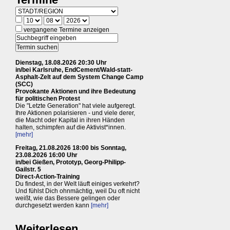
vergangene Termine anzeigen
Dienstag, 18.08.2026 20:30 Uhr
in/bei Karlsruhe, EndCement/Wald-statt-
Asphalt-Zelt auf dem System Change Camp
(SCC)
Provokante Aktionen und ihre Bedeutung
für politischen Protest
Die "Letzte Generation" hat viele aufgeregt.
Ihre Aktionen polarisieren - und viele derer,
die Macht oder Kapital in ihren Händen
halten, schimpfen auf die Aktivist*innen.
[mehr]
Freitag, 21.08.2026 18:00 bis Sonntag,
23.08.2026 16:00 Uhr
in/bei Gießen, Prototyp, Georg-Philipp-
Gailstr. 5
Direct-Action-Training
Du findest, in der Welt läuft einiges verkehrt?
Und fühlst Dich ohnmächtig, weil Du oft nicht
weißt, wie das Bessere gelingen oder
durchgesetzt werden kann
[mehr]
Weiterlesen