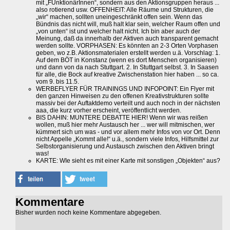
mit „FUnktionärInnen“, sondern aus den Aktionsgruppen heraus ...
also rotierend usw. OFFENHEIT: Alle Räume und Strukturen, die
„wir“ machen, sollten uneingeschränkt offen sein. Wenn das
Bündnis das nicht will, muß halt klar sein, welcher Raum offen und
„von unten“ ist und welcher halt nicht. Ich bin aber auch der
Meinung, daß da innerhalb der Aktiven auch transparent gemacht
werden sollte. VORPHASEN: Es könnten an 2-3 Orten Vorphasen
geben, wo z.B. Aktionsmaterialen erstellt werden u.ä. Vorschlag: 1.
Auf dem BÖT in Konstanz (wenn es dort Menschen organisieren)
und dann von da nach Stuttgart. 2. In Stuttgart selbst. 3. In Saasen
für alle, die Bock auf kreative Zwischenstation hier haben ... so ca.
vom 9. bis 11.5.
WERBEFLYER FÜR TRAININGS UND INFOPOINT: Ein Flyer mit
den ganzen Hinweisen zu den offenen Kreativstrukturen sollte
massiv bei der Auftaktdemo verteilt und auch noch in der nächsten
aaa, die kurz vorher erscheint, veröffentlicht werden.
BIS DAHIN: MUNTERE DEBATTE HIER! Wenn wir was reißen
wollen, muß hier mehr Austausch her ... wer will mitmischen, wer
kümmert sich um was - und vor allem mehr Infos von vor Ort. Denn
nicht Appelle „Kommt alle!“ u.ä., sondern viele Infos, Hilfsmittel zur
Selbstorganisierung und Austausch zwischen den Aktiven bringt
was!
KARTE: WIe sieht es mit einer Karte mit sonstigen „Objekten“ aus?
Kommentare
Bisher wurden noch keine Kommentare abgegeben.