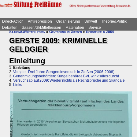
Direct-Action
Antirepression
Organisierung
Umwelt
Theorie&Politik
Debatten
Saasen/GI/Mittelhessen
Materialien
Service
Saasen/GI/Mittelhessen
»
Gentechnik in Gießen
»
Gerstenfeld 2009
GERSTE 2009: KRIMINELLE
GELDGIER
Einleitung
1.
Einleitung
2.
Vorspiel: Drei Jahre Gengersteversuch in Gießen (2006-2008)
3.
Genehmigungsbehörden: Kungelbehörde BVL winkt alles durch!
4.
Versuchsablauf 2009: Wieder nichts als Rechtsbrüche und Skandale
5.
Links