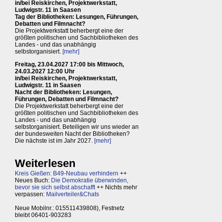
in/bei Reiskirchen, Projektwerkstatt,
Ludwigstr. 11 in Saasen
Tag der Bibliotheken: Lesungen, Führungen,
Debatten und Filmnacht?
Die Projektwerkstatt beherbergt eine der
größten politischen und Sachbibliotheken des
Landes - und das unabhängig
selbstorganisiert.
[mehr]
Freitag, 23.04.2027 17:00 bis Mittwoch,
24.03.2027 12:00 Uhr
in/bei Reiskirchen, Projektwerkstatt,
Ludwigstr. 11 in Saasen
Nacht der Bibliotheken: Lesungen,
Führungen, Debatten und Filmnacht?
Die Projektwerkstatt beherbergt eine der
größten politischen und Sachbibliotheken des
Landes - und das unabhängig
selbstorganisiert. Beteiligen wir uns wieder an
der bundesweiten Nacht der Bibliotheken?
Die nächste ist im Jahr 2027.
[mehr]
Weiterlesen
Kreis Gießen: B49-Neubau verhindern
++
Neues Buch:
Die Demokratie überwinden,
bevor sie sich selbst abschafft
++ Nichts mehr
verpassen:
Mailverteiler&Chats
Neue Mobilnr.: 015511439808), Festnetz
bleibt 06401-903283