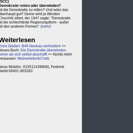
(SCC)
Demokratie retten oder überwinden?
Ist die Demokratie zu retten? Und wäre das
überhaupt gut? Gerne wird ja Winston
Churchill zitiert, der 1947 sagte: "Demokratie
ist die schlechteste Regierungsform - außer
all den anderen Formen".
[mehr]
Weiterlesen
Kreis Gießen: B49-Neubau verhindern
++
Neues Buch:
Die Demokratie überwinden,
bevor sie sich selbst abschafft
++ Nichts mehr
verpassen:
Mailverteiler&Chats
Neue Mobilnr.: 015511439808), Festnetz
bleibt 06401-903283