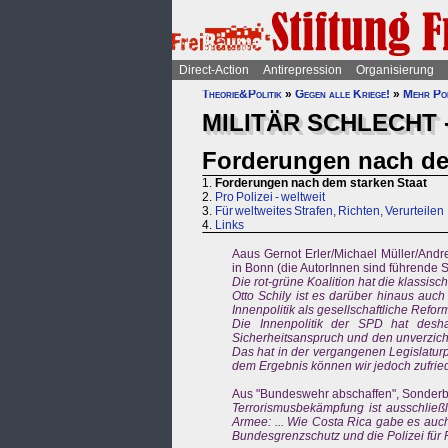
Direct-Action
Antirepression
Organisierung
Theorie&Politik
»
Gegen alle Kriege!
»
Mehr Pol
MILITÄR SCHLECHT -
Forderungen nach de
1.
Forderungen nach dem starken Staat
2.
Pro Polizei - weltweit
3.
Für weltweites Strafen, Richten, Verurteilen
4.
Links
Aaus Gernot Erler/Michael Müller/Andre
in Bonn (die AutorInnen sind führende S
Die rot-grüne Koalition hat die klassisc
Otto Schily ist es darüber hinaus auc
Innenpolitik als gesellschaftliche Reform
Die Innenpolitik der SPD hat desh
Sicherheitsanspruch und den unverzicht
Das hat in der vergangenen Legislaturp
dem Ergebnis können wir jedoch zufried
Aus "Bundeswehr abschaffen", Sonderb
Terrorismusbekämpfung ist ausschließli
Armee: ... Wie Costa Rica gabe es auc
Bundesgrenzschutz und die Polizei für 