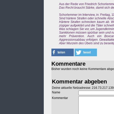
Aus der Rede von Friedrich Schorlemme
Das Recht braucht Stärke, damit sich de
Schorlemmer im Interview, in: Freitag, 1
Sind härtere Strafen oder schnelle Ab
Härtere Strafen schrecken kaum ab. Wer 
zügiger aufgeklärt und die Täter schnell
Was schlagen Sie vor, um Jugendkrimi
Sanktionen müssen spürbar sein und nah
mehr Prävention. Auch ein Boxcamp
Aggressionsabbau erfolgen. Gewaltakte s
Aber Wurzeln des Übels sind zu beseitig
Kommentare
Bisher wurden noch keine Kommentare abg
Kommentar abgeben
Deine aktuelle Netzadresse: 216.73.217.139
Name
Kommentar