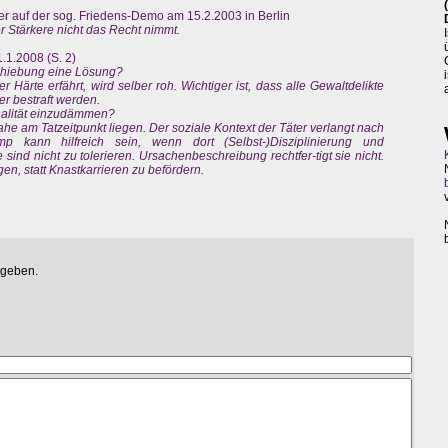
r auf der sog. Friedens-Demo am 15.2.2003 in Berlin
r Stärkere nicht das Recht nimmt.
1.1.2008 (S. 2)
schiebung eine Lösung?
Härte erfährt, wird selber roh. Wichtiger ist, dass alle Gewaltdelikte
er bestraft werden.
nalität einzudämmen?
e am Tatzeitpunkt liegen. Der soziale Kontext der Täter verlangt nach
 kann hilfreich sein, wenn dort (Selbst-)Disziplinierung und
ind nicht zu tolerieren. Ursachenbeschreibung rechtfer-tigt sie nicht.
en, statt Knastkarrieren zu befördern.
egeben.