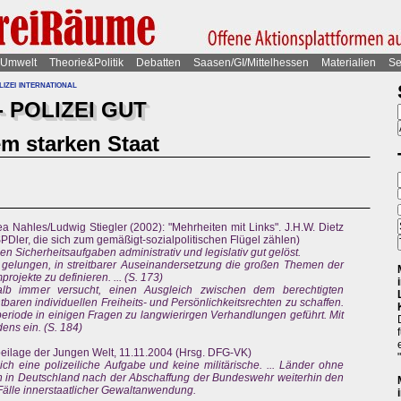
Umwelt
Theorie&Politik
Debatten
Saasen/GI/Mittelhessen
Materialien
Se
izei international
 POLIZEI GUT
m starken Staat
a Nahles/Ludwig Stiegler (2002): "Mehrheiten mit Links". J.H.W. Dietz
PDler, die sich zum gemäßigt-sozialpolitischen Flügel zählen)
hen Sicherheitsaufgaben administrativ und legislativ gut gelöst.
h gelungen, in streitbarer Auseinandersetzung die großen Themen der
projekte zu definieren. ... (S. 173)
alb immer versucht, einen Ausgleich zwischen dem berechtigten
baren individuellen Freiheits- und Persönlichkeitsrechten zu schaffen.
eriode in einigen Fragen zu langwierirgen Verhandlungen geführt. Mit
ens ein. (S. 184)
eilage der Jungen Welt, 11.11.2004 (Hrsg. DFG-VK)
ch eine polizeiliche Aufgabe und keine militärische. ... Länder ohne
h in Deutschland nach der Abschaffung der Bundeswehr weiterhin den
Fälle innerstaatlicher Gewaltanwendung.