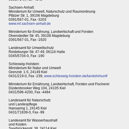
Sachsen-Anhalt:
Ministerium für Umwelt, Naturschutz und Raumordnung
Pfälzer Str. 1, 39106 Magdeburg
0391/567-01, Fax -3203
www.ml.sachsen-anhalt.de
Ministerium für Ernährung, Landwirtschaft und Forsten
Olvenstedter Str. 45, 39108 Magdeburg
0391/567-01, Fax -1920
Landesamt für Umweltschutz
Reideburger Str. 47-49, 06116 Halle
0345/5704-0, Fax -190
Schleswig-Holstein:
Ministerium für Natur und Umwelt
Grenzstr. 1-5, 24149 Kiel
0431/219-0, Fax -239,
www.schleswig-holstein.de/landsh/munf/
Ministerium für Ernährung, Landwirtschaft, Forsten und Fischerei
Düstenbrooker Weg 104, 24105 Kiel
0431/596-4200, Fax -4484
Landesamt für Naturschutz
und Landespflege
Hansaring 1, 24145 Kiel
0431/71839-0, Fax -99
Landesamt für Wasserhaushalt
und Küsten
Saarbrückenstr. 38, 24114 Kiel