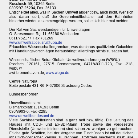
Ruschestr. 59, 10365 Berlin
030/297-25204, Fax -26133
Entscheidet alles, was in Sachen Umwelt abgeht bzw. auch nicht. Wer sich
also daran stört, daß die Getrenntmüllbehälter auf den Bahnhöfen
hinterher wieder zusammengekippt werden, sollte sich hier mal melden.
Der Rat von Sachverständigen für Umweltfragen
G.-Stresemann-Rg. 11, 65180 Wiesbaden
0611/752177, Fax 731269
www.umweltrat.de
,
sru@uba.de
Erlauchtes Wissenschaftlergremium, was durchaus qualifizierte Gutachten
mit Handlungsvorschlägen herausbringt, allerdings nichts zu sagen hat.
Wissenschaftlicher Beirat Globale Umweltveränderungen (WBGU)
Postfach 120161, 27515 Bremerhaven, 0471/48311-723, Fax -218,
wgbu@
awi-bremerhaven.de,
www.wbgu.de
Centre Naturopa
Boite postale 431 R6, F-67006 Strasbourg Cedex
Bundesbehörden
Umweltbundesamt
Bismarckplatz 1, 14193 Berlin
030/8903-0, Fax -2285
www.umweltbundesamt.de
Viele SachbearbeiterInnen sind ja ganz nett bzw. fähig. Die Leitung des
Hauses mit CDU- und Ex-BDI-Mann Troge sowie die vorgesetzte
Dienststelle (Umweltministerium) sind schon zu weniger zu gebrauchen.
Etliche gute Schriften, bei der Vergabe von Zuschüssen ist mit deutlicher,
inhaltlich-politischer Zensur zu rechnen. Trotzdem machen's (fast) alle