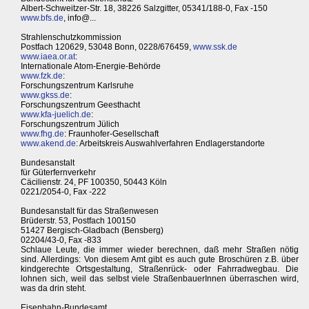
Albert-Schweitzer-Str. 18, 38226 Salzgitter, 05341/188-0, Fax -150
www.bfs.de
, info@...
Strahlenschutzkommission
Postfach 120629, 53048 Bonn, 0228/676459,
www.ssk.de
www.iaea.or.at
:
Internationale Atom-Energie-Behörde
www.fzk.de
:
Forschungszentrum Karlsruhe
www.gkss.de
:
Forschungszentrum Geesthacht
www.kfa-juelich.de
:
Forschungszentrum Jülich
www.fhg.de
: Fraunhofer-Gesellschaft
www.akend.de
: Arbeitskreis Auswahlverfahren Endlagerstandorte
Bundesanstalt
für Güterfernverkehr
Cäcilienstr. 24, PF 100350, 50443 Köln
0221/2054-0, Fax -222
Bundesanstalt für das Straßenwesen
Brüderstr. 53, Postfach 100150
51427 Bergisch-Gladbach (Bensberg)
02204/43-0, Fax -833
Schlaue Leute, die immer wieder berechnen, daß mehr Straßen nötig
sind. Allerdings: Von diesem Amt gibt es auch gute Broschüren z.B. über
kindgerechte Ortsgestaltung, Straßenrück- oder Fahrradwegbau. Die
lohnen sich, weil das selbst viele StraßenbauerInnen überraschen wird,
was da drin steht.
Eisenbahn-Bundesamt