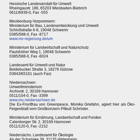
Hessische Landesanstalt für Umwelt
Rheingaustr. 186, 65203 Wiesbaden-Biebrich
0611/6939-0, Fax -555
Mecklenburg-Vorpommern:
Ministerium für Bau, Landesentwicklung und Umwelt
Schloßstraße 6-8, 19048 Schwerin
0385/588-0, Fax -8717
www.mv-regierung.de/um
Ministerium für Landwirtschaft und Naturschutz
Paulshöher Weg 1, 19048 Schwerin
0385/588-0, Fax -6024
Landesamt für Umwelt und Natur
Boldebucker Straße 3, 18276 Gülzow
03843/65161 (auch Fax)
Niedersachsen:
Umweltministerium
Archivstr. 2, 30169 Hannover
0511/104-0, Fax -3399
www.mu.niedersachsen.de
Die Ex-Frontfrau von Greenpeace, Monika Griefahn, agiert hier als Öko-
Feigenblatt vom Großkonzern-Pitbull Schröder.
Ministerium für Ernährung, Landwirtschaft und Forsten
Calenberger Str. 2, 30169 Hannover
0511/120-0, Fax -2152
Niedersächs. Landesamt für Ökologie
An der Scharlake 39, 31135 Hildesheim