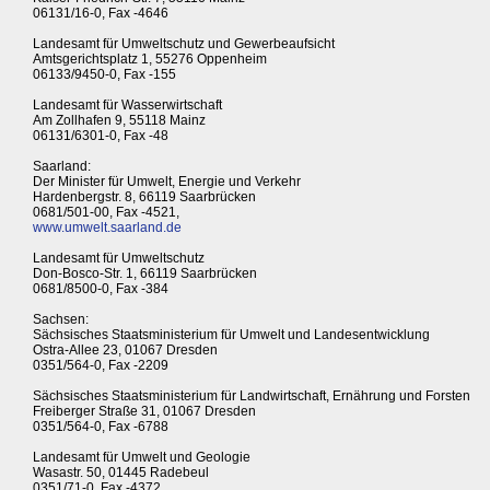
06131/16-0, Fax -4646
Landesamt für Umweltschutz und Gewerbeaufsicht
Amtsgerichtsplatz 1, 55276 Oppenheim
06133/9450-0, Fax -155
Landesamt für Wasserwirtschaft
Am Zollhafen 9, 55118 Mainz
06131/6301-0, Fax -48
Saarland:
Der Minister für Umwelt, Energie und Verkehr
Hardenbergstr. 8, 66119 Saarbrücken
0681/501-00, Fax -4521,
www.umwelt.saarland.de
Landesamt für Umweltschutz
Don-Bosco-Str. 1, 66119 Saarbrücken
0681/8500-0, Fax -384
Sachsen:
Sächsisches Staatsministerium für Umwelt und Landesentwicklung
Ostra-Allee 23, 01067 Dresden
0351/564-0, Fax -2209
Sächsisches Staatsministerium für Landwirtschaft, Ernährung und Forsten
Freiberger Straße 31, 01067 Dresden
0351/564-0, Fax -6788
Landesamt für Umwelt und Geologie
Wasastr. 50, 01445 Radebeul
0351/71-0, Fax -4372