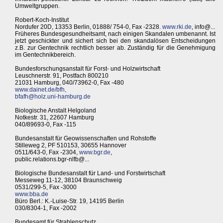
Umweltgruppen.
Robert-Koch-Institut
Nordufer 20D, 13353 Berlin, 01888/ 754-0, Fax -2328.
www.rki.de
, info@...
Früheres Bundesgesundheitsamt, nach einigen Skandalen umbenannt. Ist
jetzt geschickter und sichert sich bei den skandalösen Entscheidungen
z.B. zur Gentechnik rechtlich besser ab. Zuständig für die Genehmigung
im Gentechnikbereich.
Bundesforschungsanstalt für Forst- und Holzwirtschaft
Leuschnerstr. 91, Postfach 800210
21031 Hamburg, 040/73962-0, Fax -480
www.dainet.de/bfh,
bfafh@holz.uni-hamburg.de
Biologische Anstalt Helgoland
Notkestr. 31, 22607 Hamburg
040/89693-0, Fax -115
Bundesanstalt für Geowissenschaften und Rohstoffe
Stilleweg 2, PF 510153, 30655 Hannover
0511/643-0, Fax -2304,
www.bgr.de
,
public.relations.bgr-nlfb@...
Biologische Bundesanstalt für Land- und Forstwirtschaft
Messeweg 11-12, 38104 Braunschweig
0531/299-5, Fax -3000
www.bba.de
Büro Berl.: K.-Luise-Str. 19, 14195 Berlin
030/8304-1, Fax -2002
Bundesamt für Strahlenschutz