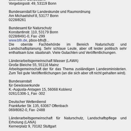
Vorgebirgsstr. 49, 53119 Bonn
Bundesanstalt für Landeskunde und Raumordnung
Am Michaelshof 8, 53177 Bonn
0228/8261
Bundesamt für Naturschutz
Konstantinstr. 110, 53179 Bonn
0228/8491-0, Fax -299
www.bfn.de
, pbox-bfn@...
Die oberste Fachbehörde im Bereich Naturschutz und
Landschaftsplanung. Sehr schlaue Leute, aber oft leider politisch sehr
enthaltsam bzw. staatsnah. Viele Gutachten und Veröffentlichungen.
Länderarbeitsgemeinschaft Wasser (LAWA)
Große Bleiche 55, 55116 Mainz
Arbeitsgemeinschaft der für das Thema zuständigen Landesministerien.
Zum Teil gute Veröffentlichungen (an die sich aber oft nicht gehalten wird).
Bundesanstalt
für Gewässerkunde
K.-Augusta-Anlagen 15, 56068 Koblenz
0261/1306-1, Fax -302
Deutscher Wetterdienst
Frankfurter Str. 135, 63067 Offenbach
069/8062-0, Fax -2488
Länderarbeitsgemeinschaft für Naturschutz, Landschaftspflege und
Erholung (LANA)
Kernerplatz 9, 70182 Stuttgart