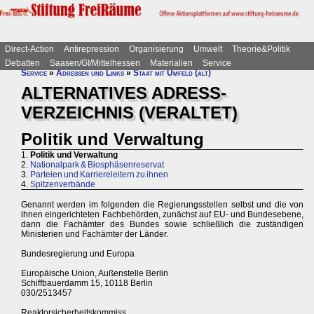
Direct-Action
Antirepression
Organisierung
Umwelt
Theorie&Politik
Debatten
Saasen/GI/Mittelhessen
Materialien
Service
Service
»
Adressen und Links
»
Staat mit Umfeld (alt)
ALTERNATIVES ADRESS-
VERZEICHNIS (VERALTET)
Politik und Verwaltung
1.
Politik und Verwaltung
2.
Nationalpark & Biosphäsenreservat
3.
Parteien und Karriereleitern zu ihnen
4.
Spitzenverbände
Genannt werden im folgenden die Regierungsstellen selbst und die von
ihnen eingerichteten Fachbehörden, zunächst auf EU- und Bundesebene,
dann die Fachämter des Bundes sowie schließlich die zuständigen
Ministerien und Fachämter der Länder.
Bundesregierung und Europa
Europäische Union, Außenstelle Berlin
Schiffbauerdamm 15, 10118 Berlin
030/2513457
Reaktorsicherheitskommiss.