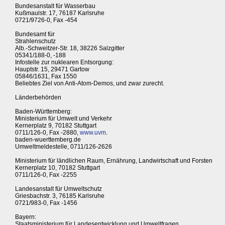
Bundesanstalt für Wasserbau
Kußmaulstr. 17, 76187 Karlsruhe
0721/9726-0, Fax -454
Bundesamt für
Strahlenschutz
Alb.-Schweitzer-Str. 18, 38226 Salzgitter
05341/188-0, -188
Infostelle zur nuklearen Entsorgung:
Hauptstr. 15, 29471 Gartow
05846/1631, Fax 1550
Beliebtes Ziel von Anti-Atom-Demos, und zwar zurecht.
Länderbehörden
Baden-Württemberg:
Ministerium für Umwelt und Verkehr
Kernerplatz 9, 70182 Stuttgart
0711/126-0, Fax -2880,
www.uvm
.
baden-wuerttemberg.de
Umweltmeldestelle, 0711/126-2626
Ministerium für ländlichen Raum, Ernährung, Landwirtschaft und Forsten
Kernerplatz 10, 70182 Stuttgart
0711/126-0, Fax -2255
Landesanstalt für Umweltschutz
Griesbachstr. 3, 76185 Karlsruhe
0721/983-0, Fax -1456
Bayern:
Staatsministerium für Landesentwicklung und Umweltfragen