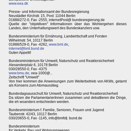
www.eea.dk
Presse- und Informationsamt der Bundesregierung
Neustädter Kirchstr. 15, Post: 11044 Berlin
01888/272-0, Fax -2555, internetPost@ bundesregierung.de
Quelle der "objektiven" Informationen über das Wohlergehen dieses
Landes, den Unterhaltungswert des Bundeskanzlers usw.
Bundesministerium für Ernährung, Landwirtschaft und Forsten
Wilhelmstr. 54, 10117 Berlin
01888/529-0, Fax -4262,
www.bml.de
,
internet@bml.bund.de
Guten Appetit!
Bundesministerium für Umwelt, Naturschutz und Reaktorsicherheit
Alexanderplatz 6, 10178 Berlin
030/28550-0, Fax -4375
www.bmu.de
, oea-1000@...
Zeitschrift "Umwelt"
Von hier kommen die Anweisungen zum Weiterbetrieb von AKWs, getarnt
als Konsens zum Atomausstieg.
Bundestagsausschuß für Umwelt, Naturschutz und Reaktorsicherheit
Da sitzen die ParlamentarierInnen zusammen und debattieren die Dinge,
die eh woanders entschieden werden.
Bundesministerium f. Familie, Senioren, Frauen und Jugend
Taubenstr. 42/43, 10117 Berlin
030/20655-0, Fax -1145, info@bmfsfj. bund.de
Bundesministerium
für Verkehr, Bau und Wohnungswesen