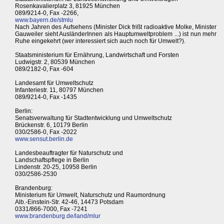
Rosenkavalierplatz 3, 81925 München
089/9214-0, Fax -2266,
www.bayern.de/stmlu
Nach Jahren des Aufsehens (Minister Dick frißt radioaktive Molke, Minister
Gauweiler sieht AusländerInnen als Hauptumweltproblem ...) ist nun mehr
Ruhe eingekehrt (wer interessiert sich auch noch für Umwelt?).
Staatsministerium für Ernährung, Landwirtschaft und Forsten
Ludwigstr. 2, 80539 München
089/2182-0, Fax -604
Landesamt für Umweltschutz
Infanteriestr. 11, 80797 München
089/9214-0, Fax -1435
Berlin:
Senatsverwaltung für Stadtentwicklung und Umweltschutz
Brückenstr. 6, 10179 Berlin
030/2586-0, Fax -2022
www.sensut.berlin.de
Landesbeauftragter für Naturschutz und
Landschaftspflege in Berlin
Lindenstr. 20-25, 10958 Berlin
030/2586-2530
Brandenburg:
Ministerium für Umwelt, Naturschutz und Raumordnung
Alb.-Einstein-Str. 42-46, 14473 Potsdam
0331/866-7000, Fax -7241
www.brandenburg.de/land/mlur