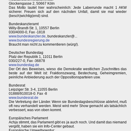
Glockengasse 2, 50667 Köln
Das Motto lautet hier wahrscheinlich: Jede Laberrunde macht 1 AKW
sicherer. Freuen sich auf den nächsten Unfall, damit sie mal wieder
(besch)wichtig(end) sind.
Bundeskanzleramt
Willy-Brandt-Str. 1, 10557 Berlin
030/4000-0, Fax -1818
www.bundeskanzler.de
, bundeskanzler@...
www.bundesregierung.de
Braucht man nicht zu kommentieren (würg!).
Deutscher Bundestag
Platz der Republik 1, 11011 Berlin
030/227-0, Fax -36878
www.bundestag.de
Der Ort des Beweises, wieso die Demokratie westlichen Zuschnittes das
beste auf der Welt ist: Fraktionszwang, Bestechung, Geheimgremien,
peinliche Anbiederung auch der Oppositionsparteien usw.
Bundesrat
Leipziger Str. 3-4, 11055 Berlin
01888/910018-0. Fax -8
www.bundesrat.de
Die Vertretung der Länder. Wenn sie Bundestagsbeschlüsse ablehnt, muß
oft neu verhandelt werden. Meist wird mehr Show gemacht als tatsächlich
verbessert, was von oben kommt.
Europäisches Parlament
Achja stimmt, das Parlament gibt es ja auch noch. Und damit das niemand
vergißt, haben sie ein Info-Center gebaut.
Europäische Umweltagentur: