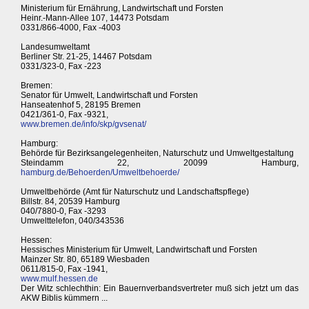
Ministerium für Ernährung, Landwirtschaft und Forsten
Heinr.-Mann-Allee 107, 14473 Potsdam
0331/866-4000, Fax -4003
Landesumweltamt
Berliner Str. 21-25, 14467 Potsdam
0331/323-0, Fax -223
Bremen:
Senator für Umwelt, Landwirtschaft und Forsten
Hanseatenhof 5, 28195 Bremen
0421/361-0, Fax -9321,
www.bremen.de/info/skp/gvsenat/
Hamburg:
Behörde für Bezirksangelegenheiten, Naturschutz und Umweltgestaltung
Steindamm 22, 20099 Hamburg,
hamburg.de/Behoerden/Umweltbehoerde/
Umweltbehörde (Amt für Naturschutz und Landschaftspflege)
Billstr. 84, 20539 Hamburg
040/7880-0, Fax -3293
Umwelttelefon, 040/343536
Hessen:
Hessisches Ministerium für Umwelt, Landwirtschaft und Forsten
Mainzer Str. 80, 65189 Wiesbaden
0611/815-0, Fax -1941,
www.mulf.hessen.de
Der Witz schlechthin: Ein Bauernverbandsvertreter muß sich jetzt um das
AKW Biblis kümmern ...