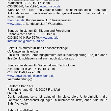
Krausenstr. 17-20, 10117 Berlin
030/2008-0, Fax -1920,
www.bmvbw.de
Wer A (20, 44 ...) sagt, muß auch B sagen - so heißt das Motto. Überzeugt:
Autobahnen und Bundesstraßen sollen gebaut werden. Transrapid nicht
zu vergessen ...
www.bast.de
: Bundesanstalt für Strassenwesen
www.baw.de
: Bundesanstalt f. Wasserbau
Bundesministerium für Bildung und Forschung
Hannoversche Str. 30, 10115 Berlin
030/28540-0, Fax 5270,
www.bmbf.de
,
information@bmbf.bund.de
Beirat für Naturschutz und Landschaftspflege
c/o Umweltministerium
Ein einflußloses Beratungsgremium der Bundesregierung. Die, die darin
ihre Zeit totschlagen, sind auch noch stolz darauf.
Bundesministerium für Wirtschaft und Technologie
Scharnhorststr. 34-37, 10115 Berlin
01888/615-9, Fax -7010
www.bmwi.de
,
info@bmwi.bund.de
,
foerderberatung@...
Deutsche Bahn AG
F.-Ebert-Anlage 43-45, 60327 Frankfurt
069/265-1
Dürfte bekannt sein, ist aufgeteilt in viele, viele Untereinheiten, die
Fahrpläne, Streckenstillegungen, Minusmachen usw., eben "die neue
Bahn" verwalten.
Bahn-Umwelt-Zentrum