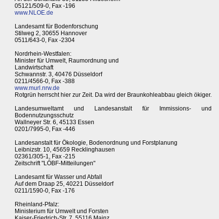
05121/509-0, Fax -196
www.NLOE.de
Landesamt für Bodenforschung
Stilweg 2, 30655 Hannover
0511/643-0, Fax -2304
Nordrhein-Westfalen:
Minister für Umwelt, Raumordnung und
Landwirtschaft
Schwannstr. 3, 40476 Düsseldorf
0211/4566-0, Fax -388
www.murl.nrw.de
Rotgrün herrscht hier zur Zeit. Da wird der Braunkohleabbau gleich ökiger.
Landesumweltamt und Landesanstalt für Immissions- und
Bodennutzungsschutz
Wallneyer Str. 6, 45133 Essen
0201/7995-0, Fax -446
Landesanstalt für Ökologie, Bodenordnung und Forstplanung
Leibnizstr. 10, 45659 Recklinghausen
02361/305-1, Fax -215
Zeitschrift "LÖBF-Mitteilungen"
Landesamt für Wasser und Abfall
Auf dem Draap 25, 40221 Düsseldorf
0211/1590-0, Fax -176
Rheinland-Pfalz:
Ministerium für Umwelt und Forsten
Kaiser-Friedrich-Str. 7, 55116 Mainz