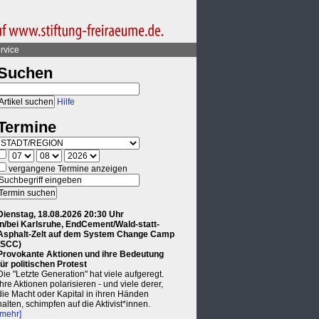
rvice
Suchen
Hilfe
Termine
vergangene Termine anzeigen
Dienstag, 18.08.2026 20:30 Uhr
in/bei Karlsruhe, EndCement/Wald-statt-
Asphalt-Zelt auf dem System Change Camp
(SCC)
Provokante Aktionen und ihre Bedeutung
für politischen Protest
Die "Letzte Generation" hat viele aufgeregt.
Ihre Aktionen polarisieren - und viele derer,
die Macht oder Kapital in ihren Händen
halten, schimpfen auf die Aktivist*innen.
[mehr]