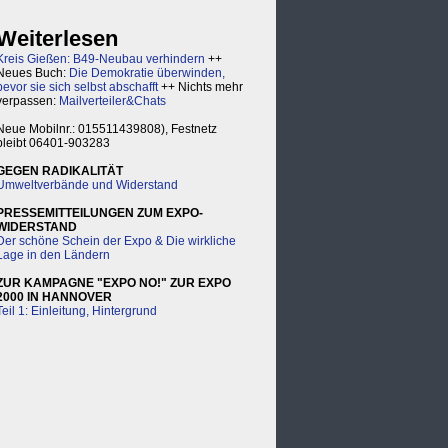
Weiterlesen
Kreis Gießen: B49-Neubau verhindern
++
Neues Buch:
Die Demokratie überwinden,
bevor sie sich selbst abschafft
++ Nichts mehr
verpassen:
Mailverteiler&Chats
Neue Mobilnr.: 015511439808), Festnetz
bleibt 06401-903283
GEGEN RADIKALITÄT
Umweltverbände und Widerstand
PRESSEMITTEILUNGEN ZUM EXPO-
WIDERSTAND
Der schöne Schein der Expo & Die wirkliche
Lage in den Ländern
ZUR KAMPAGNE "EXPO NO!" ZUR EXPO
2000 IN HANNOVER
Teil 1: Einleitung, Hintergrund