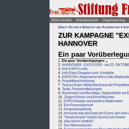
Direct-Action
Antirepression
Organisierung
Direct-Action
»
Berichte und Auswertung
»
Exp
ZUR KAMPAGNE "EXP
HANNOVER
Ein paar Vorüberlegun
1.
Ein paar Vorüberlegungen ...
2.
HANNOVER - EXPO 2000 - am 25. OKTOBE
3.
Anti-EXPO-Links
4.
Anti-Expo-Gruppen und -Kontakte
5.
EXPO-NO: Allgemeine Infos Links Materiali
6.
Projektbeschreibung
7.
Text zur Expo-Widerstand aus der Projektw
8.
Texte, Pressemitteilungen
9.
Rezension und Buchtipp: Gegenbilder zur 
10.
Jürgen Resch und Ernst Mischke
11.
EXPO-Reader und weitere Materialien
12.
Ein Prozessbericht
13.
Auswertungstexte
14.
Am Ende war die Expo ein Event, den sich a
15.
"Deutschland” ist kein Grund zum Feiern
16.
Was lief im Vorfeld?
17.
Die Aktionswoche