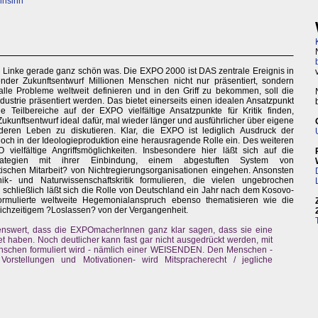
hnsinn"
e Linke gerade ganz schön was. Die EXPO 2000 ist DAS zentrale Ereignis in
der Zukunftsentwurf Millionen Menschen nicht nur präsentiert, sondern
lle Probleme weltweit definieren und in den Griff zu bekommen, soll die
strie präsentiert werden. Das bietet einerseits einen idealen Ansatzpunkt
lle Teilbereiche auf der EXPO vielfältige Ansatzpunkte für Kritik finden,
Zukunftsentwurf ideal dafür, mal wieder länger und ausführlicher über eigene
eren Leben zu diskutieren. Klar, die EXPO ist lediglich Ausdruck der
doch in der Ideologieproduktion eine herausragende Rolle ein. Des weiteren
vielfältige Angriffsmöglichkeiten. Insbesondere hier läßt sich auf die
trategien mit ihrer Einbindung, einem abgestuften System von
itischen Mitarbeit? von Nichtregierungsorganisationen eingehen. Ansonsten
- und Naturwissenschaftskritik formulieren, die vielen ungebrochen
nd schließlich läßt sich die Rolle von Deutschland ein Jahr nach dem Kosovo-
rmulierte weltweite Hegemonialanspruch ebenso thematisieren wie die
leichzeitigem ?Loslassen? von der Vergangenheit.
enswert, dass die EXPOmacherInnen ganz klar sagen, dass sie eine
haben. Noch deutlicher kann fast gar nicht ausgedrückt werden, mit
enschen formuliert wird - nämlich einer WEISENDEN. Den Menschen -
Vorstellungen und Motivationen- wird Mitspracherecht / jegliche