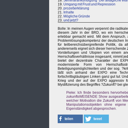
18.
Seminarankündigung "Der alltägliche Wa
19.
Umgang mit Frust und Repression
20.
prozeßerklärung
21.
Inhalte
22.
Mögliche Gründe
23.
und jetzt?
Bolle: In meinen Augen verpennt die radikal
diesem Jahr in der BRD, wo ein herrschen
erlebbar gemacht wird. Mit dem Anspruch, a
Problemlösungskompetenz der deutschen Indu
für teilbereichsübergreifende Politik, da a
andererseits eignet sich dieser herrschende 
Vorstellungen und Utopien von einem and
Herrschaftsverhältnisse insgesamt, nimmt je
bietet der dezentrale Charakter der EXPO 
modernisierte Form von Herrschaftss
Beteiligungsmöglichkeiten und der sog. ?kr
läßt sich anhand der EXPO eine Technik
fortschrittsgläubigen Linken ganz gut tut. U
Krieg und der auf der EXPO aggressiv fo
Mystifizierung des Begriffes ?Zukunft? bei g
Pieke: Ich finde besonders hervorheb
zukunftsWEISENDE Show ausgearbeitet 
welcher Motivation die Zukunft von M
Manipulationsobjekten ohne eigene 
Eigenständigkeit abgesprochen.