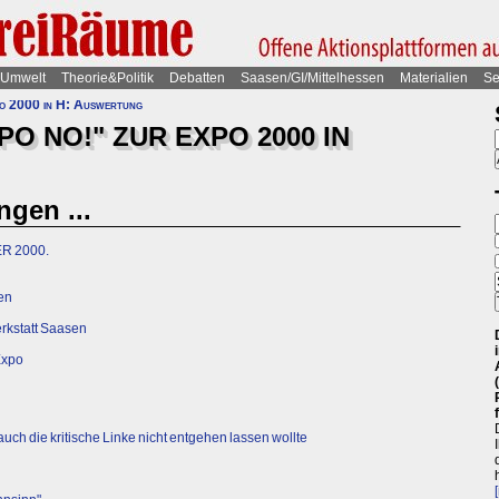
Umwelt
Theorie&Politik
Debatten
Saasen/GI/Mittelhessen
Materialien
Se
o 2000 in H: Auswertung
O NO!" ZUR EXPO 2000 IN
gen ...
R 2000.
en
erkstatt Saasen
Expo
uch die kritische Linke nicht entgehen lassen wollte