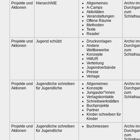
Projekte und
HierarchNIE
Allgemeines
Archiv im
Aktionen
A-Camps
Durchga
Aktivitäten
zum
Veranstaltungen
Schlafra
Offene Räume
Methoden
Texte
Reader
Projekte und
Jugend schützt
Druckvorlagen
Archiv im
Aktionen
Andere
Durchga
Wettbewerbe
zum
Konzepte
Schlafra
HMUR
Verteilung
Jugendverbände
Presse
Verlage
Projekte und
Jugendliche schreiben
Allgemeines
Archiv im
Aktionen
für Jugendliche
Konzepte
Durchga
Jungautor*innen
zum
Verlagskontakte
Schlafra
Schreibwerkstätten
Buchprojekte
Partner
Kinder schreiben für
Kinder
Projekte und
Jugendliche schreiben
Buchmessen
Archiv im
Aktionen
für Jugendliche
Durchga
zum
Schlafra