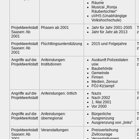
Räume
Musical „Ronja
Räubertochter“
uVHS (Unabhängige
Volkshochschule)
Projektwerkstatt
Phasen ab 2001
Jahr für Jahr 2001-2005
T
Saasen: Ab
Jahr für Jahr ab 2013
z
2001
Projektwerkstatt
Flüchtlingsunterstützung
2015 und Folgejahre
T
Saasen: Ab
z
2001
Angriffe auf die
Anfeindungen:
Auskunft Polizeidaten
T
Projektwerkstatt
Institutionen
usw.
z
Baubehörde
Gemeinde
Firmen
Medien, Zensur
FÖJ-K(r)ampf
Angriffe auf die
Anfeindungen: örtlich
Nazis
T
Projektwerkstatt
Nach 2002
z
1. Mai 2001
Vor 2000
Angriffe auf die
Anfeindungen:
Bürgerliche
T
Projektwerkstatt
überregional
Ausgrenzung
z
Ausgrenzung von „links“
Projektwerkstatt
Veranstaltungen
Preisverleihung
A
Saasen: Ab
Zivilcourage
D
2001
Veranstaltungen