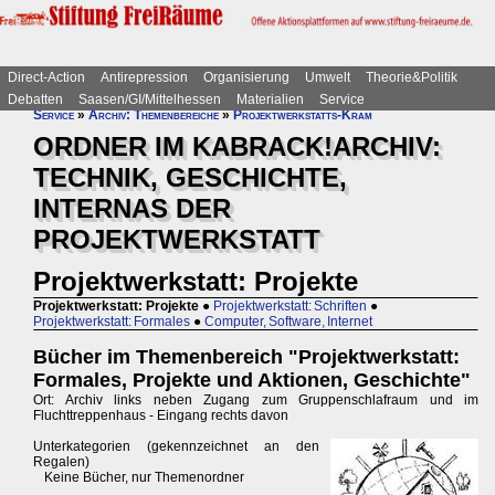
Direct-Action
Antirepression
Organisierung
Umwelt
Theorie&Politik
Debatten
Saasen/GI/Mittelhessen
Materialien
Service
Service
»
Archiv: Themenbereiche
»
Projektwerkstatts-Kram
ORDNER IM KABRACK!ARCHIV:
TECHNIK, GESCHICHTE,
INTERNAS DER
PROJEKTWERKSTATT
Projektwerkstatt: Projekte
Projektwerkstatt: Projekte
●
Projektwerkstatt: Schriften
●
Projektwerkstatt: Formales
●
Computer, Software, Internet
Bücher im Themenbereich "Projektwerkstatt:
Formales, Projekte und Aktionen, Geschichte"
Ort: Archiv links neben Zugang zum Gruppenschlafraum und im
Fluchttreppenhaus - Eingang rechts davon
Unterkategorien (gekennzeichnet an den
Regalen)
Keine Bücher, nur Themenordner