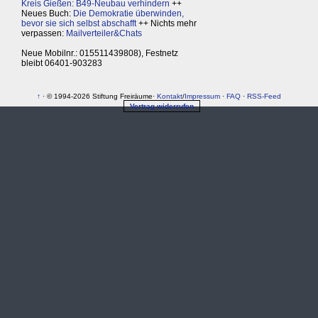
Kreis Gießen: B49-Neubau verhindern
++
Neues Buch:
Die Demokratie überwinden,
bevor sie sich selbst abschafft
++ Nichts mehr
verpassen:
Mailverteiler&Chats
Neue Mobilnr.: 015511439808), Festnetz
bleibt 06401-903283
↑
· © 1994-2026 Stiftung Freiräume·
Kontakt
/
Impressum
·
FAQ
·
RSS-Feed
Vertrag widerrufen