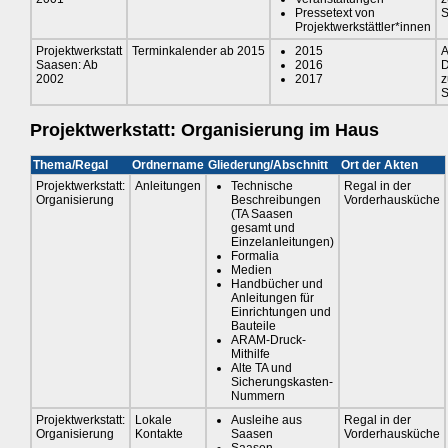
Pressetext von
S
Projektwerkstättler*innen
Projektwerkstatt
Terminkalender ab 2015
2015
A
Saasen: Ab
2016
D
2002
2017
S
Projektwerkstatt: Organisierung im Haus
Thema/Regal
Ordnername
Gliederung/Abschnitt
Ort der Akten
Projektwerkstatt:
Anleitungen
Technische
Regal in der
Organisierung
Beschreibungen
Vorderhausküche
(TA Saasen
gesamt und
Einzelanleitungen)
Formalia
Medien
Handbücher und
Anleitungen für
Einrichtungen und
Bauteile
ARAM-Druck-
Mithilfe
Alte TA und
Sicherungskasten-
Nummern
Projektwerkstatt:
Lokale
Ausleihe aus
Regal in der
Organisierung
Kontakte
Saasen
Vorderhausküche