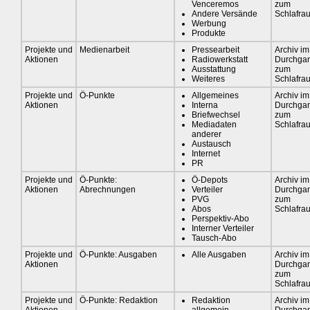
Venceremos
zum
Andere Versände
Schlafra
Werbung
Produkte
Projekte und
Medienarbeit
Pressearbeit
Archiv im
Aktionen
Radiowerkstatt
Durchga
Ausstattung
zum
Weiteres
Schlafra
Projekte und
Ö-Punkte
Allgemeines
Archiv im
Aktionen
Interna
Durchga
Briefwechsel
zum
Mediadaten
Schlafra
anderer
Austausch
Internet
PR
Projekte und
Ö-Punkte:
Ö-Depots
Archiv im
Aktionen
Abrechnungen
Verteiler
Durchga
PVG
zum
Abos
Schlafra
Perspektiv-Abo
Interner Verteiler
Tausch-Abo
Projekte und
Ö-Punkte: Ausgaben
Alle Ausgaben
Archiv im
Aktionen
Durchga
zum
Schlafra
Projekte und
Ö-Punkte: Redaktion
Redaktion
Archiv im