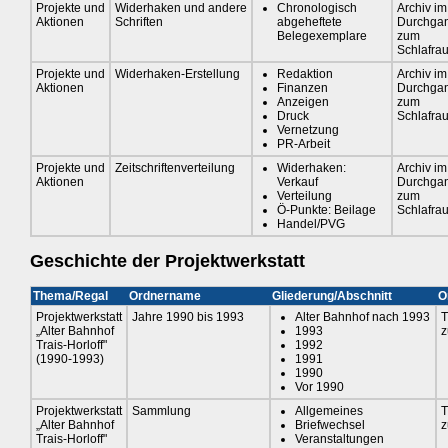
Projekte und
Widerhaken und andere
Chronologisch
Archiv im
Aktionen
Schriften
abgeheftete
Durchga
Belegexemplare
zum
Schlafra
Projekte und
Widerhaken-Erstellung
Redaktion
Archiv im
Aktionen
Finanzen
Durchga
Anzeigen
zum
Druck
Schlafra
Vernetzung
PR-Arbeit
Projekte und
Zeitschriftenverteilung
Widerhaken:
Archiv im
Aktionen
Verkauf
Durchga
Verteilung
zum
Ö-Punkte: Beilage
Schlafra
Handel/PVG
Geschichte der Projektwerkstatt
Thema/Regal
Ordnername
Gliederung/Abschnitt
O
Projektwerkstatt
Jahre 1990 bis 1993
Alter Bahnhof nach 1993
T
„Alter Bahnhof
1993
z
Trais-Horloff"
1992
(1990-1993)
1991
1990
Vor 1990
Projektwerkstatt
Sammlung
Allgemeines
T
„Alter Bahnhof
Briefwechsel
z
Trais-Horloff"
Veranstaltungen