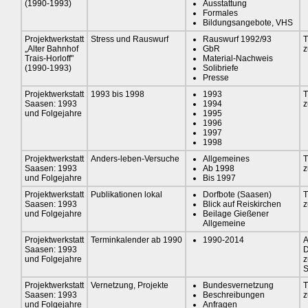
(1990-1993)
Ausstattung
Formales
Bildungsangebote, VHS
Projektwerkstatt
Stress und Rauswurf
Rauswurf 1992/93
T
„Alter Bahnhof
GbR
z
Trais-Horloff"
Material-Nachweis
(1990-1993)
Solibriefe
Presse
Projektwerkstatt
1993 bis 1998
1993
T
Saasen: 1993
1994
z
und Folgejahre
1995
1996
1997
1998
Projektwerkstatt
Anders-leben-Versuche
Allgemeines
T
Saasen: 1993
Ab 1998
z
und Folgejahre
Bis 1997
Projektwerkstatt
Publikationen lokal
Dorfbote (Saasen)
T
Saasen: 1993
Blick auf Reiskirchen
z
und Folgejahre
Beilage Gießener
Allgemeine
Projektwerkstatt
Terminkalender ab 1990
1990-2014
A
Saasen: 1993
D
und Folgejahre
S
Projektwerkstatt
Vernetzung, Projekte
Bundesvernetzung
T
Saasen: 1993
Beschreibungen
z
und Folgejahre
Anfragen