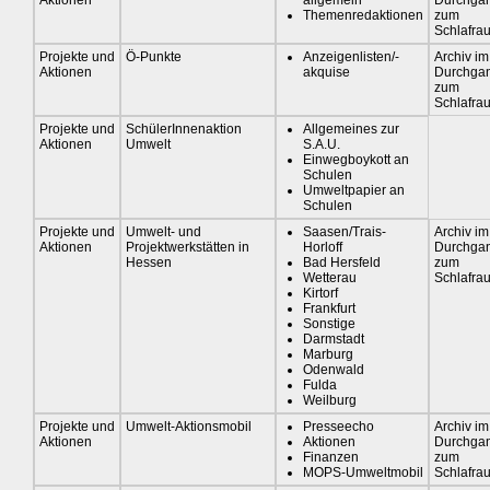
Aktionen
allgemein
Durchga
Themenredaktionen
zum
Schlafra
Projekte und
Ö-Punkte
Anzeigenlisten/-
Archiv im
Aktionen
akquise
Durchga
zum
Schlafra
Projekte und
SchülerInnenaktion
Allgemeines zur
Aktionen
Umwelt
S.A.U.
Einwegboykott an
Schulen
Umweltpapier an
Schulen
Projekte und
Umwelt- und
Saasen/Trais-
Archiv im
Aktionen
Projektwerkstätten in
Horloff
Durchga
Hessen
Bad Hersfeld
zum
Wetterau
Schlafra
Kirtorf
Frankfurt
Sonstige
Darmstadt
Marburg
Odenwald
Fulda
Weilburg
Projekte und
Umwelt-Aktionsmobil
Presseecho
Archiv im
Aktionen
Aktionen
Durchga
Finanzen
zum
MOPS-Umweltmobil
Schlafra