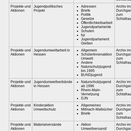
Projekte und
Jugendpolitisches
Adressen
Archiv im
Aktionen
Projekt
Briefe
Durchga
Politik
zum
Gesetze
Schlafra
Öffentlichkeitsarbeit
Jugendparlamente
Schulen
hjr
Jugendparlament
Gießen
Projekte und
Jugendumweltarbeit in
Allgemein
Archiv im
Aktionen
Hessen
SchülerInnenaktion
Durchga
Umwelt
zum
Andere
Schlafra
Naturschutzjugend
bis 1995
BUNDjugend
Projekte und
Jugendumweltverbände
Naturschutzjugend
Archiv im
Aktionen
in Hessen
ab 1996
Durchga
Rhein-Main-
zum
Vernetzung
Schlafra
DJN
Projekte und
Kinderaktion
Allgemeines
Archiv im
Aktionen
Umweltschutz
Mitmach-Malbücher
Durchga
Briefe
zum
Schlafra
Projekte und
Materialversände
Aktion
Archiv im
Aktionen
Umweltversand/
Durchga