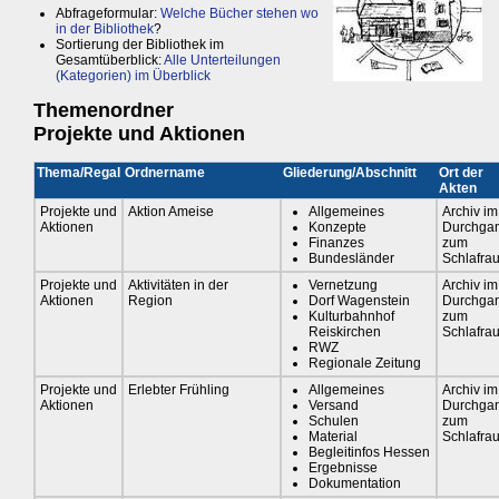
Abfrageformular:
Welche Bücher stehen wo
in der Bibliothek
?
Sortierung der Bibliothek im
Gesamtüberblick:
Alle Unterteilungen
(Kategorien) im Überblick
Themenordner
Projekte und Aktionen
Thema/Regal
Ordnername
Gliederung/Abschnitt
Ort der
Akten
Projekte und
Aktion Ameise
Allgemeines
Archiv im
Aktionen
Konzepte
Durchga
Finanzes
zum
Bundesländer
Schlafra
Projekte und
Aktivitäten in der
Vernetzung
Archiv im
Aktionen
Region
Dorf Wagenstein
Durchga
Kulturbahnhof
zum
Reiskirchen
Schlafra
RWZ
Regionale Zeitung
Projekte und
Erlebter Frühling
Allgemeines
Archiv im
Aktionen
Versand
Durchga
Schulen
zum
Material
Schlafra
Begleitinfos Hessen
Ergebnisse
Dokumentation