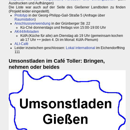
Ausdrucken und Aufhängen)
Die Liste war auch auf der Seite des Gießener Landboten zu finden
(Projekt leider eingestellt).
Prototyp
in der Georg-Philipp-Gail-Straße 5 (Anfrage über
Raumstation
)
Anschlussverwendung
in der Grünberger Str. 22
Kü-Ché donnerstags und freitags von 15:00-19:00 Uhr
AK44/Infoladen
KüfA (Küche für alle) am Dienstag ab 19 Uhr (gemeinsam kochen
ab 17 Uhr ++ jeden 4. Di im Monat: KüfA-Plenum)
ALI-Café
Leider inzwischen geschlossen:
Lokal international
im Eichendorffring
111
Umsonstladen im Café Toller: Bringen,
nehmen oder beides