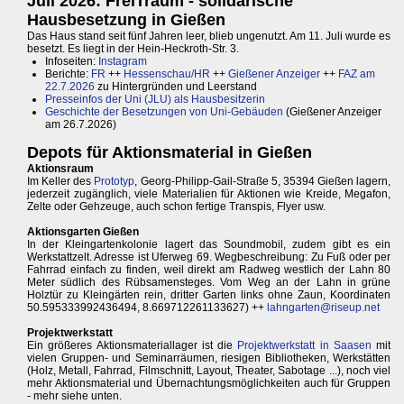
Juli 2026: FreiTraum - solidarische
Hausbesetzung in Gießen
Das Haus stand seit fünf Jahren leer, blieb ungenutzt. Am 11. Juli wurde es
besetzt. Es liegt in der Hein-Heckroth-Str. 3.
Infoseiten:
Instagram
Berichte:
FR
++
Hessenschau/HR
++
Gießener Anzeiger
++
FAZ am
22.7.2026
zu Hintergründen und Leerstand
Presseinfos der Uni (JLU) als Hausbesitzerin
Geschichte der Besetzungen von Uni-Gebäuden
(Gießener Anzeiger
am 26.7.2026)
Depots für Aktionsmaterial in Gießen
Aktionsraum
Im Keller des
Prototyp
, Georg-Philipp-Gail-Straße 5, 35394 Gießen lagern,
jederzeit zugänglich, viele Materialien für Aktionen wie Kreide, Megafon,
Zelte oder Gehzeuge, auch schon fertige Transpis, Flyer usw.
Aktionsgarten Gießen
In der Kleingartenkolonie lagert das Soundmobil, zudem gibt es ein
Werkstattzelt. Adresse ist Uferweg 69. Wegbeschreibung: Zu Fuß oder per
Fahrrad einfach zu finden, weil direkt am Radweg westlich der Lahn 80
Meter südlich des Rübsamensteges. Vom Weg an der Lahn in grüne
Holztür zu Kleingärten rein, dritter Garten links ohne Zaun, Koordinaten
50.595333992436494, 8.669712261133627) ++
lahngarten@riseup.net
Projektwerkstatt
Ein größeres Aktionsmateriallager ist die
Projektwerkstatt in Saasen
mit
vielen Gruppen- und Seminarräumen, riesigen Bibliotheken, Werkstätten
(Holz, Metall, Fahrrad, Filmschnitt, Layout, Theater, Sabotage ...), noch viel
mehr Aktionsmaterial und Übernachtungsmöglichkeiten auch für Gruppen
- mehr siehe unten.