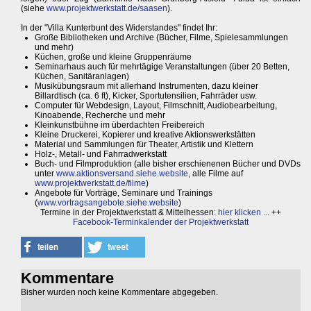
(siehe
www.projektwerkstatt.de/saasen
).
In der "Villa Kunterbunt des Widerstandes" findet Ihr:
Große Bibliotheken und Archive (Bücher, Filme, Spielesammlungen
und mehr)
Küchen, große und kleine Gruppenräume
Seminarhaus auch für mehrtägige Veranstaltungen (über 20 Betten,
Küchen, Sanitäranlagen)
Musikübungsraum mit allerhand Instrumenten, dazu kleiner
Billardtisch (ca. 6 ft), Kicker, Sportutensilien, Fahrräder usw.
Computer für Webdesign, Layout, Filmschnitt, Audiobearbeitung,
Kinoabende, Recherche und mehr
Kleinkunstbühne im überdachten Freibereich
Kleine Druckerei, Kopierer und kreative Aktionswerkstätten
Material und Sammlungen für Theater, Artistik und Klettern
Holz-, Metall- und Fahrradwerkstatt
Buch- und Filmproduktion (alle bisher erschienenen Bücher und DVDs
unter
www.aktionsversand.siehe.website
, alle Filme auf
www.projektwerkstatt.de/filme
)
Angebote für Vorträge, Seminare und Trainings
(
www.vortragsangebote.siehe.website
)
Termine in der Projektwerkstatt & Mittelhessen:
hier klicken ...
++
Facebook-Terminkalender der Projektwerkstatt
Kommentare
Bisher wurden noch keine Kommentare abgegeben.