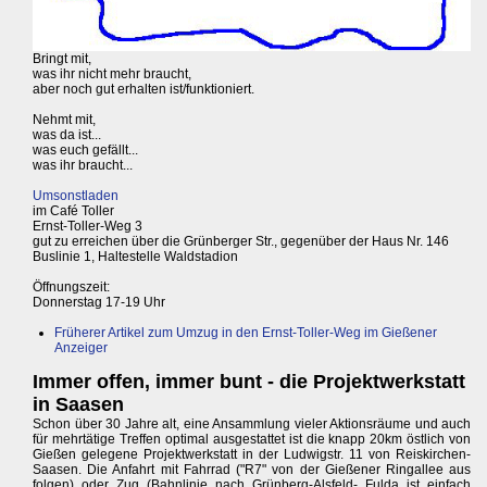
Bringt mit,
was ihr nicht mehr braucht,
aber noch gut erhalten ist/funktioniert.
Nehmt mit,
was da ist...
was euch gefällt...
was ihr braucht...
Umsonstladen
im Café Toller
Ernst-Toller-Weg 3
gut zu erreichen über die Grünberger Str., gegenüber der Haus Nr. 146
Buslinie 1, Haltestelle Waldstadion
Öffnungszeit:
Donnerstag 17-19 Uhr
Früherer Artikel zum Umzug in den Ernst-Toller-Weg im Gießener
Anzeiger
Immer offen, immer bunt - die Projektwerkstatt
in Saasen
Schon über 30 Jahre alt, eine Ansammlung vieler Aktionsräume und auch
für mehrtätige Treffen optimal ausgestattet ist die knapp 20km östlich von
Gießen gelegene Projektwerkstatt in der Ludwigstr. 11 von Reiskirchen-
Saasen. Die Anfahrt mit Fahrrad ("R7" von der Gießener Ringallee aus
folgen) oder Zug (Bahnlinie nach Grünberg-Alsfeld- Fulda ist einfach