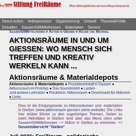
Direct-Action
Antirepression
Organisierung
Umwelt
Theorie&Politik
Debatten
Saasen/GI/Mittelhessen
Materialien
Service
Saasen/GI/Mittelhessen
»
Aktion in Gießen
»
Räume und Material
AKTIONSRÄUME IN UND UM
GIESSEN: WO MENSCH SICH
TREFFEN UND KREATIV
WERKELN KANN ...
Aktionsräume & Materialdepots
Aktionsräume & Materialdepots
●
Projektwerkstatt in Saasen
●
Aktionsraum im Prototyp
●
Das Soundmobil
●
Lasten-
und andere Leihräder
●
Rückblick: Aktionsraum
●
Downloads für Aktionen
●
Links
Dies ist die Eingangsseite zu Aktionsräumen und -materialien
in Gießen (
www.aktionsraum-giessen.siehe.website
). Die Links
hier drüber führen zu den zugehörigen Themen, Seiten zu
mehr Aktivitäten in Gießen sind über das Menü oben unter
Saasen/GI/Mittelhessen --> Aktion in Gießen zu erreichen. ++
Gesamtübersicht "Gießen"