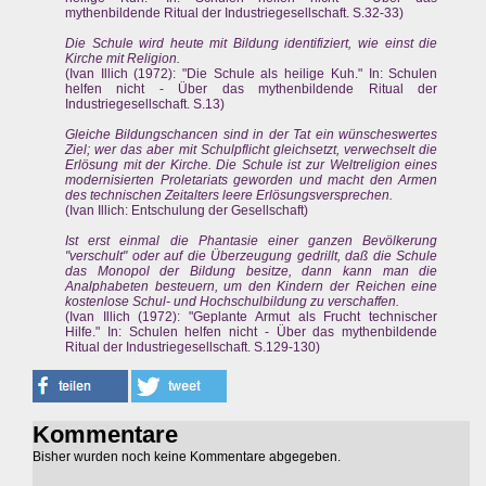
mythenbildende Ritual der Industriegesellschaft. S.32-33)
Die Schule wird heute mit Bildung identifiziert, wie einst die
Kirche mit Religion.
(Ivan Illich (1972): "Die Schule als heilige Kuh." In: Schulen
helfen nicht - Über das mythenbildende Ritual der
Industriegesellschaft. S.13)
Gleiche Bildungschancen sind in der Tat ein wünscheswertes
Ziel; wer das aber mit Schulpflicht gleichsetzt, verwechselt die
Erlösung mit der Kirche. Die Schule ist zur Weltreligion eines
modernisierten Proletariats geworden und macht den Armen
des technischen Zeitalters leere Erlösungsversprechen.
(Ivan Illich: Entschulung der Gesellschaft)
Ist erst einmal die Phantasie einer ganzen Bevölkerung
"verschult" oder auf die Überzeugung gedrillt, daß die Schule
das Monopol der Bildung besitze, dann kann man die
Analphabeten besteuern, um den Kindern der Reichen eine
kostenlose Schul- und Hochschulbildung zu verschaffen.
(Ivan Illich (1972): "Geplante Armut als Frucht technischer
Hilfe." In: Schulen helfen nicht - Über das mythenbildende
Ritual der Industriegesellschaft. S.129-130)
Kommentare
Bisher wurden noch keine Kommentare abgegeben.