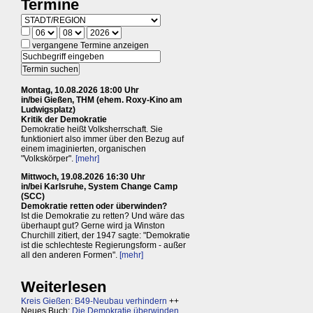
Termine
vergangene Termine anzeigen
Montag, 10.08.2026 18:00 Uhr
in/bei Gießen, THM (ehem. Roxy-Kino am
Ludwigsplatz)
Kritik der Demokratie
Demokratie heißt Volksherrschaft. Sie
funktioniert also immer über den Bezug auf
einem imaginierten, organischen
"Volkskörper".
[mehr]
Mittwoch, 19.08.2026 16:30 Uhr
in/bei Karlsruhe, System Change Camp
(SCC)
Demokratie retten oder überwinden?
Ist die Demokratie zu retten? Und wäre das
überhaupt gut? Gerne wird ja Winston
Churchill zitiert, der 1947 sagte: "Demokratie
ist die schlechteste Regierungsform - außer
all den anderen Formen".
[mehr]
Weiterlesen
Kreis Gießen: B49-Neubau verhindern
++
Neues Buch:
Die Demokratie überwinden,