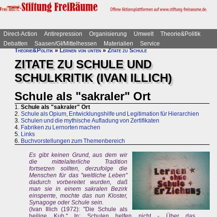
Direct-Action
Antirepression
Organisierung
Umwelt
Theorie&Politik
Debatten
Saasen/GI/Mittelhessen
Materialien
Service
Theorie&Politik
»
Lernen von unten
»
Zitate zu Schule
ZITATE ZU SCHULE UND
SCHULKRITIK (IVAN ILLICH)
Schule als "sakraler" Ort
1.
Schule als "sakraler" Ort
2.
Schule als Opium, Entwicklungshilfe und Legitimation für Hierarchien
3.
Schulen und die mythische Aufladung von Zertifikaten
4.
Fabriken zu Lernorten machen
5.
Links
6.
Buchvorstellungen zum Themenbereich
Es gibt keinen Grund, aus dem wir
die mittelalterliche Tradition
fortsetzen sollten, derzufolge die
Menschen für das "weltliche Leben"
dadurch vorbereitet wurden, daß
man sie in einem sakralen Bezirk
einsperrte, mochte das nun Kloster,
Synagoge oder Schule sein.
(Ivan Illich (1972): "Die Schule als
heilige Kuh." In: Schulen helfen nicht - Über das