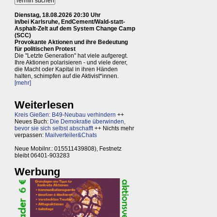
Dienstag, 18.08.2026 20:30 Uhr
in/bei Karlsruhe, EndCement/Wald-statt-
Asphalt-Zelt auf dem System Change Camp
(SCC)
Provokante Aktionen und ihre Bedeutung
für politischen Protest
Die "Letzte Generation" hat viele aufgeregt.
Ihre Aktionen polarisieren - und viele derer,
die Macht oder Kapital in ihren Händen
halten, schimpfen auf die Aktivist*innen.
[mehr]
Weiterlesen
Kreis Gießen: B49-Neubau verhindern
++
Neues Buch:
Die Demokratie überwinden,
bevor sie sich selbst abschafft
++ Nichts mehr
verpassen:
Mailverteiler&Chats
Neue Mobilnr.: 015511439808), Festnetz
bleibt 06401-903283
Werbung