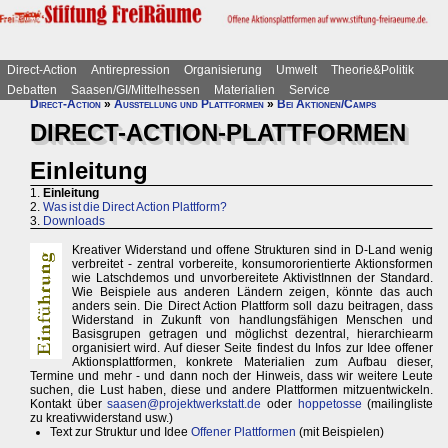
Direct-Action
Antirepression
Organisierung
Umwelt
Theorie&Politik
Debatten
Saasen/GI/Mittelhessen
Materialien
Service
Direct-Action
»
Ausstellung und Plattformen
»
Bei Aktionen/Camps
DIRECT-ACTION-PLATTFORMEN
Einleitung
1.
Einleitung
2.
Was ist die Direct Action Plattform?
3.
Downloads
Kreativer Widerstand und offene Strukturen sind in D-Land wenig
verbreitet - zentral vorbereite, konsumororientierte Aktionsformen
wie Latschdemos und unvorbereitete AktivistInnen der Standard.
Wie Beispiele aus anderen Ländern zeigen, könnte das auch
anders sein. Die Direct Action Plattform soll dazu beitragen, dass
Widerstand in Zukunft von handlungsfähigen Menschen und
Basisgrupen getragen und möglichst dezentral, hierarchiearm
organisiert wird. Auf dieser Seite findest du Infos zur Idee offener
Aktionsplattformen, konkrete Materialien zum Aufbau dieser,
Termine und mehr - und dann noch der Hinweis, dass wir weitere Leute
suchen, die Lust haben, diese und andere Plattformen mitzuentwickeln.
Kontakt über
saasen@projektwerkstatt.de
oder
hoppetosse
(mailingliste
zu kreativwiderstand usw.)
Text zur Struktur und Idee
Offener Plattformen
(mit Beispielen)