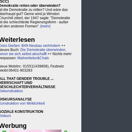
(SCC)
Demokratie retten oder überwinden?
Ist die Demokratie zu retten? Und wäre das
überhaupt gut? Gerne wird ja Winston
Churchill zitiert, der 1947 sagte: "Demokratie
ist die schlechteste Regierungsform - außer
all den anderen Formen".
[mehr]
Weiterlesen
Kreis Gießen: B49-Neubau verhindern
++
Neues Buch:
Die Demokratie überwinden,
bevor sie sich selbst abschafft
++ Nichts mehr
verpassen:
Mailverteiler&Chats
Neue Mobilnr.: 015511439808), Festnetz
bleibt 06401-903283
ALL THAT GENDER TROUBLE ...
HERRSCHAFT UND
GESCHLECHTERVERHÄLTNISSE
Dekonstruktion
DISKURSANALYSE
Konstruktion von Wirklichkeit
SOZIALE KONSTRUKTION
Diskurs
Werbung