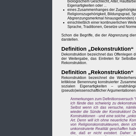
biologischem Geschlecht, Alter, Hautfar
Eigenartigkeiten oder ...
eines Zusammenhanges der Zugehörigkeit
Religionszugehörigkeit, Bildungsgrad, Spr
Abgrenzungsmerkmal hinausgehenden) soz
einschließlich einer kontinuierlichen W
Sprache, Traditionen, Gesetze und Norm
Schon die Begriffe, die der Abgrenzung dien
darstellen.
Definition „Dekonstruktion“
Dekonstruktion bezeichnet das Offenlegen d
der Weitergabe, das Eintreten für Selbst
Rekonstruktion.
Definition „Rekonstruktion“
Rekonstruktion bezeichnet die Wiederher
kritiklose Benennung konstruierter Zusa
sozialen Eigenartigkeiten – unabhän
(pseudo)wissenschaftlicher Argumentationen o
Anmerkungen zum Definitionsversuch "K
ich fände das schwierig zu dekonstrui
Selbst wenn ich das versuche, nämli
wieder die Sünde der Konstruktion! Den
Konstruktionen - und eine solche „unkon
Art. Denn will ich ohne neuerliche Kon
von Religionskonstrukteuren, denn ic
unkonstruierte Realität geschaffen ha
die, daß er nicht existiert. Daher: