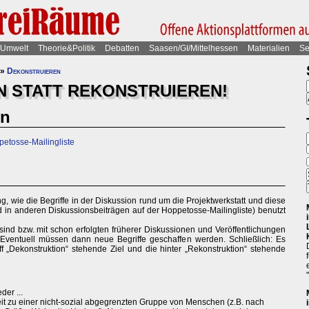
Umwelt
Theorie&Politik
Debatten
Saasen/GI/Mittelhessen
Materialien
Se
»
Dekonstruieren
 STATT REKONSTRUIEREN!
en
petosse-Mailingliste
g, wie die Begriffe in der Diskussion rund um die Projektwerkstatt und diese
nd in anderen Diskussionsbeiträgen auf der Hoppetosse-Mailingliste) benutzt
sind bzw. mit schon erfolgten früherer Diskussionen und Veröffentlichungen
 Eventuell müssen dann neue Begriffe geschaffen werden. Schließlich: Es
f „Dekonstruktion“ stehende Ziel und die hinter „Rekonstruktion“ stehende
der ...
 zu einer nicht-sozial abgegrenzten Gruppe von Menschen (z.B. nach