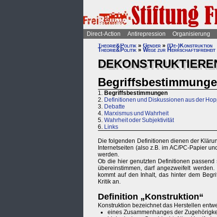
Direct-Action
Antirepression
Organisierung
Theorie&Politik
»
Gender
»
(De-)Konstruktion
Theorie&Politik
»
Wege zur Herrschaftsfreiheit
DEKONSTRUKTIEREN
Begriffsbestimmung
1.
Begriffsbestimmungen
2.
Definitionen und Diskussionen aus der Hop
3.
Debatte
4.
Marxismus und Wahrheit
5.
Wahrheit oder Subjektivität
6.
Links
Die folgenden Definitionen dienen der Klärun
Internetseiten (also z.B. im AC/PC-Papier u
werden.
Ob die hier genutzten Definitionen passend 
übereinstimmen, darf angezweifelt werden.
kommt auf den Inhalt, das hinter dem Begrif
Kritik an.
Definition „Konstruktion“
Konstruktion bezeichnet das Herstellen entwe
eines Zusammenhanges der Zugehörigkeit