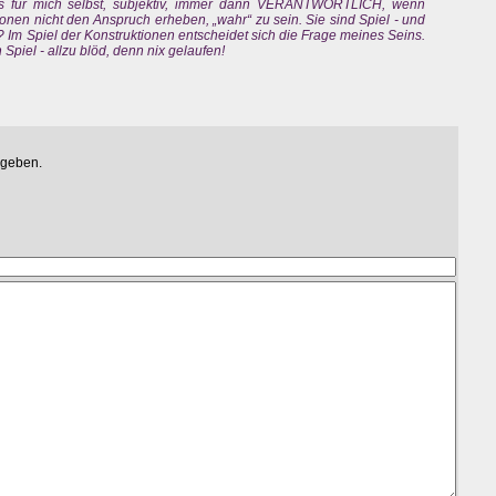
ies für mich selbst, subjektiv, immer dann VERANTWORTLICH, wenn
nen nicht den Anspruch erheben, „wahr“ zu sein. Sie sind Spiel - und
? Im Spiel der Konstruktionen entscheidet sich die Frage meines Seins.
Spiel - allzu blöd, denn nix gelaufen!
egeben.