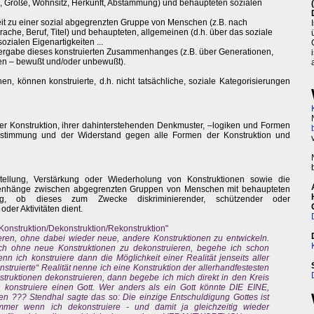
be, Größe, Wohnsitz, Herkunft, Abstammung) und behaupteten sozialen
 zu einer sozial abgegrenzten Gruppe von Menschen (z.B. nach
ache, Beruf, Titel) und behaupteten, allgemeinen (d.h. über das soziale
ialen Eigenartigkeiten ...
eitergabe dieses konstruierten Zusammenhanges (z.B. über Generationen,
en – bewußt und/oder unbewußt).
en, können konstruierte, d.h. nicht tatsächliche, soziale Kategorisierungen
er Konstruktion, ihrer dahinterstehenden Denkmuster, –logiken und Formen
bestimmung und der Widerstand gegen alle Formen der Konstruktion und
stellung, Verstärkung oder Wiederholung von Konstruktionen sowie die
mmenhänge zwischen abgegrenzten Gruppen von Menschen mit behaupteten
gig, ob dieses zum Zwecke diskriminierender, schützender oder
der Aktivitäten dient.
onstruktion/Dekonstruktion/Rekonstruktion"
eren, ohne dabei wieder neue, andere Konstruktionen zu entwickeln.
ch ohne neue Konstruktionen zu dekonstruieren, begehe ich schon
n ich konstruiere dann die Möglichkeit einer Realität jenseits aller
struierte“ Realität nenne ich eine Konstruktion der allerhandfestesten
struktionen dekonstruieren, dann begebe ich mich direkt in den Kreis
h konstruiere einen Gott. Wer anders als ein Gott könnte DIE EINE,
ben ??? Stendhal sagte das so: Die einzige Entschuldigung Gottes ist
 Immer wenn ich dekonstruiere - und damit ja gleichzeitig wieder