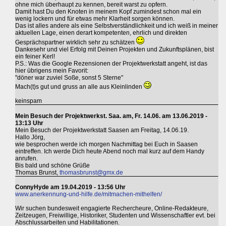
ohne mich überhaupt zu kennen, bereit warst zu opfern.
Damit hast Du den Knoten in meinem Kopf zumindest schon mal ein
wenig lockern und für etwas mehr Klarheit sorgen können.
Das ist alles andere als eine Selbstverständlichkeit und ich weiß in meiner
aktuellen Lage, einen derart kompetenten, ehrlich und direkten
Gesprächspartner wirklich sehr zu schätzen
Dankesehr und viel Erfolg mit Deinen Projekten und Zukunftsplänen, bist
ein feiner Kerl!
P.S.: Was die Google Rezensionen der Projektwerkstatt angeht, ist das
hier übrigens mein Favorit:
"döner war zuviel Soße, sonst 5 Sterne"
Mach(t)s gut und gruss an alle aus Kleinlinden
keinspam
Mein Besuch der Projektwerkst. Saa. am, Fr. 14.06. am 13.06.2019 -
13:13 Uhr
Mein Besuch der Projektwerkstatt Saasen am Freitag, 14.06.19.
Hallo Jörg,
wie besprochen werde ich morgen Nachmittag bei Euch in Saasen
eintreffen. Ich werde Dich heute Abend noch mal kurz auf dem Handy
anrufen.
Bis bald und schöne Grüße
Thomas Brunst,
thomasbrunst@gmx.de
ConnyHyde am 19.04.2019 - 13:56 Uhr
www.anerkennung-und-hilfe.de/mitmachen-mithelfen/
Wir suchen bundesweit engagierte Rechercheure, Online-Redakteure,
Zeitzeugen, Freiwillige, Historiker, Studenten und Wissenschaftler evt. bei
Abschlussarbeiten und Habilitationen.