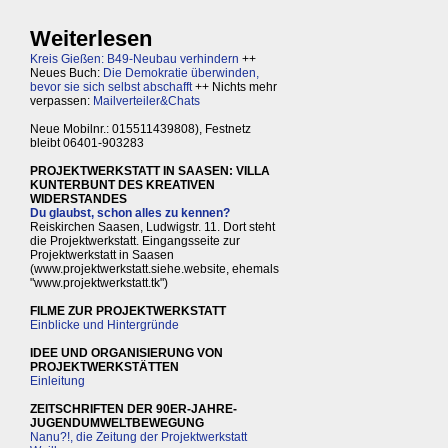
Weiterlesen
Kreis Gießen: B49-Neubau verhindern
++
Neues Buch:
Die Demokratie überwinden,
bevor sie sich selbst abschafft
++ Nichts mehr
verpassen:
Mailverteiler&Chats
Neue Mobilnr.: 015511439808), Festnetz
bleibt 06401-903283
PROJEKTWERKSTATT IN SAASEN: VILLA
KUNTERBUNT DES KREATIVEN
WIDERSTANDES
Du glaubst, schon alles zu kennen?
Reiskirchen Saasen, Ludwigstr. 11. Dort steht
die Projektwerkstatt. Eingangsseite zur
Projektwerkstatt in Saasen
(www.projektwerkstatt.siehe.website, ehemals
"www.projektwerkstatt.tk")
FILME ZUR PROJEKTWERKSTATT
Einblicke und Hintergründe
IDEE UND ORGANISIERUNG VON
PROJEKTWERKSTÄTTEN
Einleitung
ZEITSCHRIFTEN DER 90ER-JAHRE-
JUGENDUMWELTBEWEGUNG
Nanu?!, die Zeitung der Projektwerkstatt