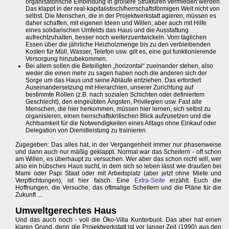
organisatorische Einbindung in größere Strukturen vermieden werden.
Das klappt in der real-kapitalistisch/herrschaftsförmigen Welt nicht von
selbst. Die Menschen, die in der Projektwerkstatt agieren, müssen es
daher schaffen, mit eigenen Ideen und Willen, aber auch mit Hilfe
eines solidarischen Umfelds das Haus und die Ausstattung
aufrechtzuhalten, besser noch weiterzuentwickeln. Vom täglichen
Essen über die jährliche Heizholzmenge bis zu den verbleibenden
Kosten für Müll, Wasser, Telefon usw. gilt es, eine gut funktionierende
Versorgung hinzubekommen.
Bei allem sollen die Beteiligten „horizontal“ zueinander stehen, also
weder die einen mehr zu sagen haben noch die anderen sich der
Sorge um das Haus und seine Abläufe entziehen. Das erfordert
Auseinandersetzung mit Hierarchien, unserer Zurichtung auf
bestimmte Rollen (z.B. nach sozialen Schichten oder definiertem
Geschlecht), den eingeübten Ängsten, Privilegien usw. Fast alle
Menschen, die hier herkommen, müssen hier lernen, sich selbst zu
organisieren, einen herrschaftskritischen Blick aufzusetzen und die
Achtsamkeit für die Notwendigkeiten eines Alltags ohne Einkauf oder
Delegation von Dienstleistung zu trainieren.
Zugegeben: Das alles hat, in der Vergangenheit immer nur phasenweise
und dann auch nur mäßig geklappt. Normal war das Scheitern - oft schon
am Willen, es überhaupt zu versuchen. Wer aber das schon nicht will, wer
also ein hübsches Haus sucht, in dem sich so leben lässt wie draußen bei
Mami oder Papi Staat oder mit Arbeitsplatz (aber jetzt ohne Miete und
Verpflichtungen), ist hier falsch. Eine
Extra-Seite
erzählt Euch die
Hoffnungen, die Versuche, das oftmalige Scheitern und die Pläne für die
Zukunft ...
Umweltgerechtes Haus
Und das auch noch - voll die Öko-Villa Kunterbunt. Das aber hat einen
klaren Grund, denn die Projektwerkstatt ist vor langer Zeit (1990) aus den