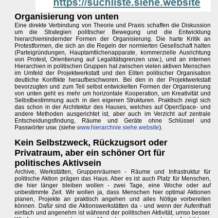
Organisierung von unten
Eine direkte Verbindung von Theorie und Praxis schaffen die Diskussion
um die Strategien politischer Bewegung und die Entwicklung
hierarchiemindernder Formen der Organisierung. Die harte Kritik an
Protestformen, die sich an die Regeln der normierten Gesellschaft halten
(Parteigründungen, Hauptamtlichenapparate, kommerzielle Ausrichtung
von Protest, Orientierung auf Legalitätsgrenzen usw.), und an internen
Hierarchien in politischen Gruppen hat zwischen vielen aktiven Menschen
im Umfeld der Projektwerkstatt und den Eliten politischer Organisation
deutliche Konflikte heraufbeschworen. Bei den in der Projektwerkstatt
bevorzugten und zum Teil selbst entwickelten Formen der Organisierung
von unten geht es mehr um horizontale Kooperation, um Kreativität und
Selbstbestimmung auch in den eigenen Strukturen. Praktisch zeigt sich
das schon in der Architektur des Hauses, welches auf OpenSpace- und
andere Methoden ausgerichtet ist, aber auch im Verzicht auf zentrale
Entscheidungsfindung, Räume und Geräte ohne Schlüssel und
Passwörter usw. (siehe
www.hierarchnie.siehe.website
).
Kein Selbstzweck, Rückzugsort oder
Privatraum, aber ein schöner Ort für
politisches Aktivsein
Archive, Werkstätten, Gruppenräumen - Räume und Infrastruktur für
politische Aktion prägen das Haus. Aber es ist auch Platz für Menschen,
die hier länger bleiben wollen - zwei Tage, eine Woche oder auf
unbestimmte Zeit. Wir wollen ja, dass Menschen hier optimal Aktionen
planen, Projekte an praktisch angehen und alles Nötige vorbereiten
können. Dafür sind die Aktionswerkstätten da - und wenn der Aufenthalt
einfach und angenehm ist während der politischen Aktivität, umso besser.