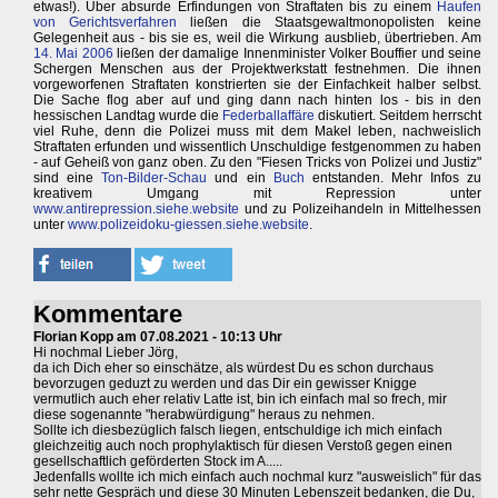
etwas!). Über absurde Erfindungen von Straftaten bis zu einem
Haufen
von Gerichtsverfahren
ließen die Staatsgewaltmonopolisten keine
Gelegenheit aus - bis sie es, weil die Wirkung ausblieb, übertrieben. Am
14. Mai 2006
ließen der damalige Innenminister Volker Bouffier und seine
Schergen Menschen aus der Projektwerkstatt festnehmen. Die ihnen
vorgeworfenen Straftaten konstrierten sie der Einfachkeit halber selbst.
Die Sache flog aber auf und ging dann nach hinten los - bis in den
hessischen Landtag wurde die
Federballaffäre
diskutiert. Seitdem herrscht
viel Ruhe, denn die Polizei muss mit dem Makel leben, nachweislich
Straftaten erfunden und wissentlich Unschuldige festgenommen zu haben
- auf Geheiß von ganz oben. Zu den "Fiesen Tricks von Polizei und Justiz"
sind eine
Ton-Bilder-Schau
und ein
Buch
entstanden. Mehr Infos zu
kreativem Umgang mit Repression unter
www.antirepression.siehe.website
und zu Polizeihandeln in Mittelhessen
unter
www.polizeidoku-giessen.siehe.website
.
Kommentare
Florian Kopp am 07.08.2021 - 10:13 Uhr
Hi nochmal Lieber Jörg,
da ich Dich eher so einschätze, als würdest Du es schon durchaus
bevorzugen geduzt zu werden und das Dir ein gewisser Knigge
vermutlich auch eher relativ Latte ist, bin ich einfach mal so frech, mir
diese sogenannte "herabwürdigung" heraus zu nehmen.
Sollte ich diesbezüglich falsch liegen, entschuldige ich mich einfach
gleichzeitig auch noch prophylaktisch für diesen Verstoß gegen einen
gesellschaftlich geförderten Stock im A.....
Jedenfalls wollte ich mich einfach auch nochmal kurz "ausweislich" für das
sehr nette Gespräch und diese 30 Minuten Lebenszeit bedanken, die Du,