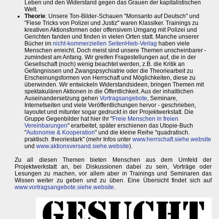
Leben und den Widerstand gegen das Grauen der kapitalistischen
Welt.
Theorie
: Unsere Ton-Bilder-Schauen "Monsanto auf Deutsch" und
"Fiese Tricks von Polizei und Justiz" waren Klassiker. Trainings zu
kreativen Aktionsformen oder offensivem Umgang mit Polizei und
Gerichten fanden und finden in vielen Orten statt. Manche unserer
Bücher im
nicht-kommerziellen SeitenHieb-Verlag
haben viele
Menschen erreicht. Doch meist sind unsere Themen unscheinbarer -
zumindest am Anfang. Wir greifen Fragestellungen auf, die in der
Gesellschaft (noch) wenig beachtet werden, z.B. die Kritik an
Gefängnissen und Zwangspsychiatrie oder die Theoriearbeit zu
Erscheinungsformen von Herrschaft und Möglichkeiten, diese zu
überwinden. Wir entwickeln Widerstandsideen, bringen Themen mit
spektakulären Aktionen in die Öffentlichkeit. Aus der inhaltlichen
Auseinandersetzung gehen
Vortragsangebote
, Seminare,
Internetseiten und viele Veröffentlichungen hervor - geschrieben,
layoutet und mitunter sogar gedruckt in der Projektwerkstatt. Die
Gruppe Gegenbilder hat hier ihr "
Freie Menschen in freien
Vereinbarungen
" erarbeitet, später erschienen das Utopie-Buch
"
Autonomie & Kooperation
" und die kleine Reihe "quadratisch.
praktisch. theoriestark" (mehr Infos unter
www.herrschaft.siehe.website
und
www.aktionsversand.siehe.website
).
Zu all diesen Themen bieten Menschen aus dem Umfeld der
Projektwerkstatt an, bei Diskussionen dabei zu sein, Vorträge oder
Lesungen zu machen, vor allem aber in Trainings und Seminaren das
Wissen weiter zu geben und zu üben. Eine Übersicht findet sich auf
www.vortragsangebote.siehe.website
.