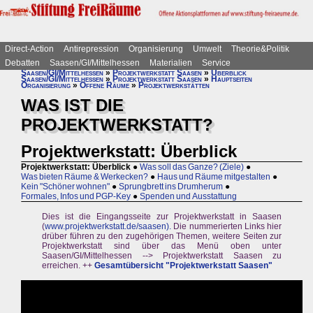
Direct-Action
Antirepression
Organisierung
Umwelt
Theorie&Politik
Debatten
Saasen/GI/Mittelhessen
Materialien
Service
Saasen/GI/Mittelhessen
»
Projektwerkstatt Saasen
»
Überblick
Saasen/GI/Mittelhessen
»
Projektwerkstatt Saasen
»
Hauptseiten
Organisierung
»
Offene Räume
»
Projektwerkstätten
WAS IST DIE
PROJEKTWERKSTATT?
Projektwerkstatt: Überblick
Projektwerkstatt: Überblick
●
Was soll das Ganze? (Ziele)
●
Was bieten Räume & Werkecken?
●
Haus und Räume mitgestalten
●
Kein "Schöner wohnen"
●
Sprungbrett ins Drumherum
●
Formales, Infos und PGP-Key
●
Spenden und Ausstattung
Dies ist die Eingangsseite zur Projektwerkstatt in Saasen
(
www.projektwerkstatt.de/saasen).
Die nummerierten Links hier
drüber führen zu den zugehörigen Themen, weitere Seiten zur
Projektwerkstatt sind über das Menü oben unter
Saasen/GI/Mittelhessen --> Projektwerkstatt Saasen zu
erreichen. ++
Gesamtübersicht "Projektwerkstatt Saasen"