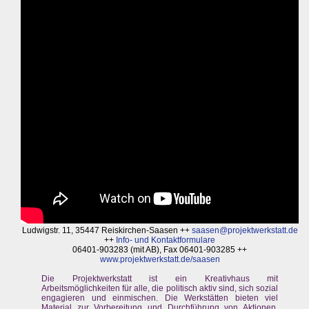
Ludwigstr. 11, 35447 Reiskirchen-Saasen ++
saasen@projektwerkstatt.de
++
Info- und Kontaktformulare
06401-903283 (mit AB), Fax 06401-903285 ++
www.projektwerkstatt.de/saasen
Die Projektwerkstatt ist ein Kreativhaus mit
Arbeitsmöglichkeiten für alle, die politisch aktiv sind, sich sozial
engagieren und einmischen. Die Werkstätten bieten viel
Material zur Vorbereitung und Durchführung von Aktionen,