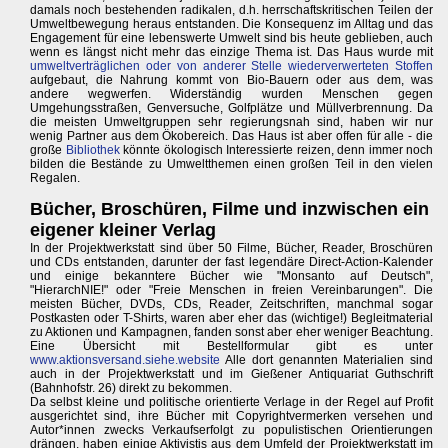
damals noch bestehenden radikalen, d.h. herrschaftskritischen Teilen der
Umweltbewegung heraus entstanden. Die Konsequenz im Alltag und das
Engagement für eine lebenswerte Umwelt sind bis heute geblieben, auch
wenn es längst nicht mehr das einzige Thema ist. Das Haus wurde mit
umweltverträglichen oder von anderer Stelle wiederverwerteten Stoffen
aufgebaut, die Nahrung kommt von Bio-Bauern oder aus dem, was
andere wegwerfen. Widerständig wurden Menschen gegen
Umgehungsstraßen, Genversuche, Golfplätze und Müllverbrennung. Da
die meisten Umweltgruppen sehr regierungsnah sind, haben wir nur
wenig Partner aus dem Ökobereich. Das Haus ist aber offen für alle - die
große
Bibliothek
könnte ökologisch Interessierte reizen, denn immer noch
bilden die Bestände zu Umweltthemen einen großen Teil in den vielen
Regalen.
Bücher, Broschüren, Filme und inzwischen ein
eigener kleiner Verlag
In der Projektwerkstatt sind über 50 Filme, Bücher, Reader, Broschüren
und CDs entstanden, darunter der fast legendäre Direct-Action-Kalender
und einige bekanntere Bücher wie "Monsanto auf Deutsch",
"HierarchNIE!" oder "Freie Menschen in freien Vereinbarungen". Die
meisten Bücher, DVDs, CDs, Reader, Zeitschriften, manchmal sogar
Postkasten oder T-Shirts, waren aber eher das (wichtige!) Begleitmaterial
zu Aktionen und Kampagnen, fanden sonst aber eher weniger Beachtung.
Eine Übersicht mit Bestellformular gibt es unter
www.aktionsversand.siehe.website
Alle dort genannten Materialien sind
auch in der Projektwerkstatt und im Gießener Antiquariat Guthschrift
(Bahnhofstr. 26) direkt zu bekommen.
Da selbst kleine und politische orientierte Verlage in der Regel auf Profit
ausgerichtet sind, ihre Bücher mit Copyrightvermerken versehen und
Autor*innen zwecks Verkaufserfolgt zu populistischen Orientierungen
drängen, haben einige Aktivistis aus dem Umfeld der Projektwerkstatt im