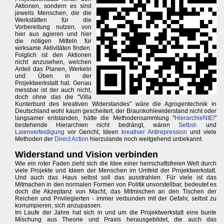
Aktionen, sondern es sind
jeweils Menschen, die die
Werkstätten für die
Vorbereitung nutzen, von
hier aus agieren und hier
die nötigen Mitteln für
wirksame Aktivitäten finden.
Folglich ist den Aktionen
nicht anzusehen, welchen
Anteil das Planen, Werkeln
und Üben in der
Projektwerkstatt hat. Genau
messbar ist der auch nicht,
doch ohne das die "Villa
Kunterbunt des kreativen Widerstandes" wäre die Agrogentechnik in
Deutschland wohl kaum gescheitert, der Braunkohlewiderstand nicht oder
langsamer entstanden, hätte die Methodensammlung "
HierarchieNIE!
"
bestehende Hierarchien nicht bedrängt, wären
Selbst-
und
Laienverteidigung
vor Gericht, Ideen
kreativer Antirepression
und viele
Methoden der
Direct Action
hierzulande noch weitgehend unbekannt.
Widerstand und Vision verbinden
Wie ein roter Faden zieht sich die Idee einer herrschaftsfreien Welt durch
viele Projekte und Ideen der Menschen im Umfeld der Projektwerkstatt.
Und auch das Haus selbst soll das ausstrahlen. Für viele ist das
Mitmachen in den normalen Formen von Politik unvorstellbar, bedeutet es
doch die Akzeptanz von Macht, das Mitmischen an den Tischen der
Reichen und Privilegierten - immer verbunden mit der Gefahr, selbst zu
korrumpieren, sich anzupassen.
Im Laufe der Jahre hat sich in und um die Projektwerkstatt eine bunte
Mischung aus Theorie und Praxis herausgebildet, die auch das