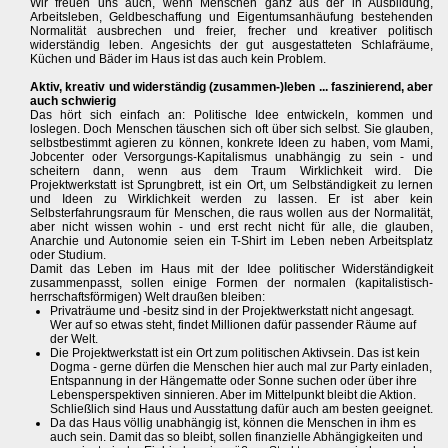
Wir freuen uns auch, wenn Menschen ganz aus der in Ausbildung,
Arbeitsleben, Geldbeschaffung und Eigentumsanhäufung bestehenden
Normalität ausbrechen und freier, frecher und kreativer politisch
widerständig leben. Angesichts der gut ausgestatteten Schlafräume,
Küchen und Bäder im Haus ist das auch kein Problem.
Aktiv, kreativ und widerständig (zusammen-)leben ... faszinierend, aber
auch schwierig
Das hört sich einfach an: Politische Idee entwickeln, kommen und
loslegen. Doch Menschen täuschen sich oft über sich selbst. Sie glauben,
selbstbestimmt agieren zu können, konkrete Ideen zu haben, vom Mami,
Jobcenter oder Versorgungs-Kapitalismus unabhängig zu sein - und
scheitern dann, wenn aus dem Traum Wirklichkeit wird. Die
Projektwerkstatt ist Sprungbrett, ist ein Ort, um Selbständigkeit zu lernen
und Ideen zu Wirklichkeit werden zu lassen. Er ist aber kein
Selbsterfahrungsraum für Menschen, die raus wollen aus der Normalität,
aber nicht wissen wohin - und erst recht nicht für alle, die glauben,
Anarchie und Autonomie seien ein T-Shirt im Leben neben Arbeitsplatz
oder Studium.
Damit das Leben im Haus mit der Idee politischer Widerständigkeit
zusammenpasst, sollen einige Formen der normalen (kapitalistisch-
herrschaftsförmigen) Welt draußen bleiben:
Privaträume und -besitz sind in der Projektwerkstatt nicht angesagt.
Wer auf so etwas steht, findet Millionen dafür passender Räume auf
der Welt.
Die Projektwerkstatt ist ein Ort zum politischen Aktivsein. Das ist kein
Dogma - gerne dürfen die Menschen hier auch mal zur Party einladen,
Entspannung in der Hängematte oder Sonne suchen oder über ihre
Lebensperspektiven sinnieren. Aber im Mittelpunkt bleibt die Aktion.
Schließlich sind Haus und Ausstattung dafür auch am besten geeignet.
Da das Haus völlig unabhängig ist, können die Menschen in ihm es
auch sein. Damit das so bleibt, sollen finanzielle Abhängigkeiten und