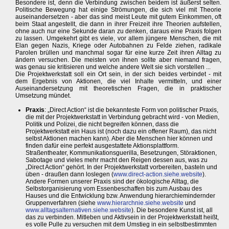
Besondere ist, denn die Verbindung zwischen beidem ist äußerst selten.
Politische Bewegung hat einige Strömungen, die sich viel mit Theorie
auseinandersetzen - aber das sind meist Leute mit gutem Einkommen, oft
beim Staat angestellt, die dann in ihrer Freizeit ihre Theorien aufstellen,
ohne auch nur eine Sekunde daran zu denken, daraus eine Praxis folgen
zu lassen. Umgekehrt gibt es viele, vor allem jüngere Menschen, die mit
Elan gegen Nazis, Kriege oder Autobahnen zu Felde ziehen, radikale
Parolen brüllen und manchmal sogar für eine kurze Zeit ihren Alltag zu
ändern versuchen. Die meisten von ihnen sollte aber niemand fragen,
was genau sie kritisieren und welche andere Welt sie sich vorstellen ...
Die Projektwerkstatt soll ein Ort sein, in der sich beides verbindet - mit
dem Ergebnis von Aktionen, die viel Inhalte vermitteln, und einer
Auseinandersetzung mit theoretischen Fragen, die in praktischer
Umsetzung mündet.
Praxis
: „Direct Action“ ist die bekannteste Form von politischer Praxis,
die mit der Projektwerkstatt in Verbindung gebracht wird - von Medien,
Politik und Polizei, die nicht begreifen können, dass die
Projektwerkstatt ein Haus ist (noch dazu ein offener Raum), das nicht
selbst Aktionen machen kann). Aber die Menschen hier können und
finden dafür eine perfekt ausgestattete Aktionsplattform.
Straßentheater, Kommunikationsguerilla, Besetzungen, Störaktionen,
Sabotage und vieles mehr macht den Reigen dessen aus, was zu
„Direct Action“ gehört. In der Projektwerkstatt vorbereiten, basteln und
üben - draußen dann loslegen (
www.direct-action.siehe.website
).
Andere Formen unserer Praxis sind der ökologische Alltag, die
Selbstorganisierung vom Essenbeschaffen bis zum Ausbau des
Hauses und die Entwicklung bzw. Anwendung hierarchiemindernder
Gruppenverfahren (siehe
www.hierarchnie.siehe.website
und
www.alltagsalternativen.siehe.website
). Die besondere Kunst ist, all
das zu verbinden. Mitleben und Aktivsein in der Projektwerkstatt heißt,
es volle Pulle zu versuchen mit dem Umstieg in ein selbstbestimmten