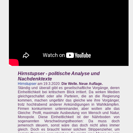
Hirnstupser - politische Analyse und
Nachdenktexte
Hirnstupser
am 19.3.2020:
Die Welle. Neue Auflage.
Ständig und überall gibt es gesellschaftliche Vorgänge, deren
Einheitlichkeit bei kritischem Blick irritiert. Da wirken Medien
gleichgeschaltet oder alle Parteien, die an die Regierung
kommen, machen ungefähr das gleiche wie ihre Vorgänger,
trotz hochtrabend anderer Ankündigungen in Wahlkämpfen.
Firmen konkurrieren untereinander, aber wollen alle das
Gleiche: Profit, maximale Ausbeutung von Mensch und Natur,
Monopole. Diese Einheitlichkeit ist der Nährboden von
sogenannten Verschwörungstheorien: Da muss doch
jemensch steuern, sonst wäre das doch nicht alles immer
gleich. Doch es braucht keiner solchen Strippenzieher, um