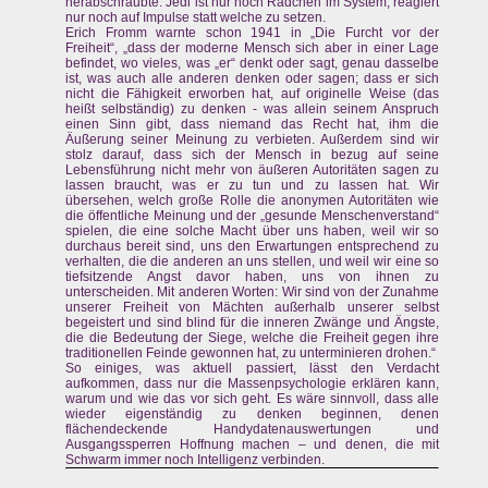
herabschraubte: Jedi ist nur noch Rädchen im System, reagiert
nur noch auf Impulse statt welche zu setzen.
Erich Fromm warnte schon 1941 in „Die Furcht vor der
Freiheit“, „dass der moderne Mensch sich aber in einer Lage
befindet, wo vieles, was „er“ denkt oder sagt, genau dasselbe
ist, was auch alle anderen denken oder sagen; dass er sich
nicht die Fähigkeit erworben hat, auf originelle Weise (das
heißt selbständig) zu denken - was allein seinem Anspruch
einen Sinn gibt, dass niemand das Recht hat, ihm die
Äußerung seiner Meinung zu verbieten. Außerdem sind wir
stolz darauf, dass sich der Mensch in bezug auf seine
Lebensführung nicht mehr von äußeren Autoritäten sagen zu
lassen braucht, was er zu tun und zu lassen hat. Wir
übersehen, welch große Rolle die anonymen Autoritäten wie
die öffentliche Meinung und der „gesunde Menschenverstand“
spielen, die eine solche Macht über uns haben, weil wir so
durchaus bereit sind, uns den Erwartungen entsprechend zu
verhalten, die die anderen an uns stellen, und weil wir eine so
tiefsitzende Angst davor haben, uns von ihnen zu
unterscheiden. Mit anderen Worten: Wir sind von der Zunahme
unserer Freiheit von Mächten außerhalb unserer selbst
begeistert und sind blind für die inneren Zwänge und Ängste,
die die Bedeutung der Siege, welche die Freiheit gegen ihre
traditionellen Feinde gewonnen hat, zu unterminieren drohen.“
So einiges, was aktuell passiert, lässt den Verdacht
aufkommen, dass nur die Massenpsychologie erklären kann,
warum und wie das vor sich geht. Es wäre sinnvoll, dass alle
wieder eigenständig zu denken beginnen, denen
flächendeckende Handydatenauswertungen und
Ausgangssperren Hoffnung machen – und denen, die mit
Schwarm immer noch Intelligenz verbinden.