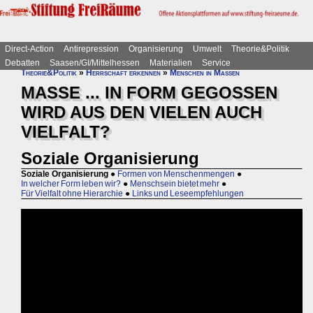
Direct-Action
Antirepression
Organisierung
Umwelt
Theorie&Politik
Debatten
Saasen/GI/Mittelhessen
Materialien
Service
Theorie&Politik
»
Herrschaft erkennen
»
Menschen in Massen
MASSE ... IN FORM GEGOSSEN
WIRD AUS DEN VIELEN AUCH
VIELFALT?
Soziale Organisierung
Soziale Organisierung
●
Formen von Menschenmengen
●
In welcher Form leben wir?
●
Menschsein bietet mehr
●
Für Vielfalt ohne Hierarchie
●
Links und Leseempfehlungen