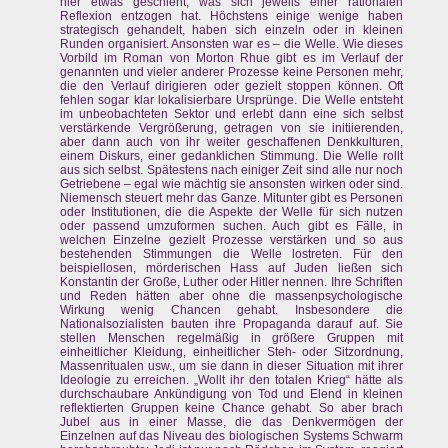
hier etwas geschieht, was sich jeweils einer rationalen
Reflexion entzogen hat. Höchstens einige wenige haben
strategisch gehandelt, haben sich einzeln oder in kleinen
Runden organisiert. Ansonsten war es – die Welle. Wie dieses
Vorbild im Roman von Morton Rhue gibt es im Verlauf der
genannten und vieler anderer Prozesse keine Personen mehr,
die den Verlauf dirigieren oder gezielt stoppen können. Oft
fehlen sogar klar lokalisierbare Ursprünge. Die Welle entsteht
im unbeobachteten Sektor und erlebt dann eine sich selbst
verstärkende Vergrößerung, getragen von sie initiierenden,
aber dann auch von ihr weiter geschaffenen Denkkulturen,
einem Diskurs, einer gedanklichen Stimmung. Die Welle rollt
aus sich selbst. Spätestens nach einiger Zeit sind alle nur noch
Getriebene – egal wie mächtig sie ansonsten wirken oder sind.
Niemensch steuert mehr das Ganze. Mitunter gibt es Personen
oder Institutionen, die die Aspekte der Welle für sich nutzen
oder passend umzuformen suchen. Auch gibt es Fälle, in
welchen Einzelne gezielt Prozesse verstärken und so aus
bestehenden Stimmungen die Welle lostreten. Für den
beispiellosen, mörderischen Hass auf Juden ließen sich
Konstantin der Große, Luther oder Hitler nennen. Ihre Schriften
und Reden hätten aber ohne die massenpsychologische
Wirkung wenig Chancen gehabt. Insbesondere die
Nationalsozialisten bauten ihre Propaganda darauf auf. Sie
stellen Menschen regelmäßig in größere Gruppen mit
einheitlicher Kleidung, einheitlicher Steh- oder Sitzordnung,
Massenritualen usw., um sie dann in dieser Situation mit ihrer
Ideologie zu erreichen. „Wollt ihr den totalen Krieg“ hätte als
durchschaubare Ankündigung von Tod und Elend in kleinen
reflektierten Gruppen keine Chance gehabt. So aber brach
Jubel aus in einer Masse, die das Denkvermögen der
Einzelnen auf das Niveau des biologischen Systems Schwarm