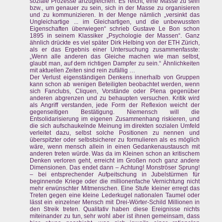
soziale Prozesse anzugleichen. Es reicht, eine Masse zu sein
bzw., um genauer zu sein, sich in der Masse zu organisieren
und zu kommunizieren. In der Menge nämlich „versinkt das
Ungleichartige ... im Gleichartigen, und die unbewussten
Eigenschaften überwiegen“ schrieb Gustave Le Bon schon
1895 in seinem Klassiker „Psychologie der Massen“. Ganz
ähnlich drückte es viel später Dirk Helbing von der ETH Zürich,
als er das Ergebnis einer Untersuchung zusammenfasste:
„Wenn alle anderen das Gleiche machen wie man selbst,
glaubt man, auf dem richtigen Dampfer zu sein.“ Ähnlichkeiten
mit aktuellen Zeiten sind rein zufällig …
Der Verlust eigenständigen Denkens innerhalb von Gruppen
kann schon ab wenigen Beteiligten beobachtet werden, wenn
sich Fanclubs, Cliquen, Vorstände oder Plena gegenüber
anderen abgrenzen und zu behaupten versuchen. Kritik wird
als Angriff verstanden, jede Form der Reflexion weicht der
gegenseitigen Bestätigung. Niemensch will die
Entsolidarisierung im eigenen Zusammenhang riskieren, und
die sich aufschaukelnde Meinung im direkten sozialen Umfeld
verleitet dazu, selbst solche Positionen zu nennen und
überspitzter oder selbstsicherer zu formulieren als es möglich
wäre, wenn mensch allein in einen Gedankenaustausch mit
anderen treten würde. Was da im Kleinen schon an kritischem
Denken verloren geht, erreicht im Großen noch ganz andere
Dimensionen. Das endet dann – Achtung! Monströser Sprung!
– bei entsprechender Aufpeitschung in Jubelstürmen für
beginnende Kriege oder die millionenfache Vernichtung nicht
mehr erwünschter Mitmenschen. Eine Stufe kleiner erregt das
Treten gegen eine kleine Lederkugel nationalen Taumel oder
lässt ein einzelner Mensch mit Drei-Wörter-Schild Millionen in
den Streik treten. Qualitativ haben diese Ereignisse nichts
miteinander zu tun, sehr wohl aber ist ihnen gemeinsam, dass