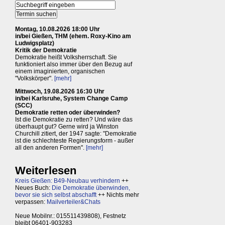
Montag, 10.08.2026 18:00 Uhr
in/bei Gießen, THM (ehem. Roxy-Kino am
Ludwigsplatz)
Kritik der Demokratie
Demokratie heißt Volksherrschaft. Sie
funktioniert also immer über den Bezug auf
einem imaginierten, organischen
"Volkskörper".
[mehr]
Mittwoch, 19.08.2026 16:30 Uhr
in/bei Karlsruhe, System Change Camp
(SCC)
Demokratie retten oder überwinden?
Ist die Demokratie zu retten? Und wäre das
überhaupt gut? Gerne wird ja Winston
Churchill zitiert, der 1947 sagte: "Demokratie
ist die schlechteste Regierungsform - außer
all den anderen Formen".
[mehr]
Weiterlesen
Kreis Gießen: B49-Neubau verhindern
++
Neues Buch:
Die Demokratie überwinden,
bevor sie sich selbst abschafft
++ Nichts mehr
verpassen:
Mailverteiler&Chats
Neue Mobilnr.: 015511439808), Festnetz
bleibt 06401-903283