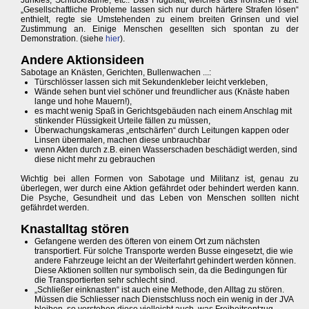
Junkies, Schluckräume, etc.. Das Flugblatt, welches das ironische Fazit:
„Gesellschaftliche Probleme lassen sich nur durch härtere Strafen lösen“
enthielt, regte sie Umstehenden zu einem breiten Grinsen und viel
Zustimmung an. Einige Menschen gesellten sich spontan zu der
Demonstration. (siehe
hier
).
Andere Aktionsideen
Sabotage an Knästen, Gerichten, Bullenwachen ...:
Türschlösser lassen sich mit Sekundenkleber leicht verkleben,
Wände sehen bunt viel schöner und freundlicher aus (Knäste haben
lange und hohe Mauern!),
es macht wenig Spaß in Gerichtsgebäuden nach einem Anschlag mit
stinkender Flüssigkeit Urteile fällen zu müssen,
Überwachungskameras „entschärfen“ durch Leitungen kappen oder
Linsen übermalen, machen diese unbrauchbar
wenn Akten durch z.B. einen Wasserschaden beschädigt werden, sind
diese nicht mehr zu gebrauchen
Wichtig bei allen Formen von Sabotage und Militanz ist, genau zu
überlegen, wer durch eine Aktion gefährdet oder behindert werden kann.
Die Psyche, Gesundheit und das Leben von Menschen sollten nicht
gefährdet werden.
Knastalltag stören
Gefangene werden des öfteren von einem Ort zum nächsten
transportiert. Für solche Transporte werden Busse eingesetzt, die wie
andere Fahrzeuge leicht an der Weiterfahrt gehindert werden können.
Diese Aktionen sollten nur symbolisch sein, da die Bedingungen für
die Transportierten sehr schlecht sind.
„Schließer einknasten“ ist auch eine Methode, den Alltag zu stören.
Müssen die Schliesser nach Dienstschluss noch ein wenig in der JVA