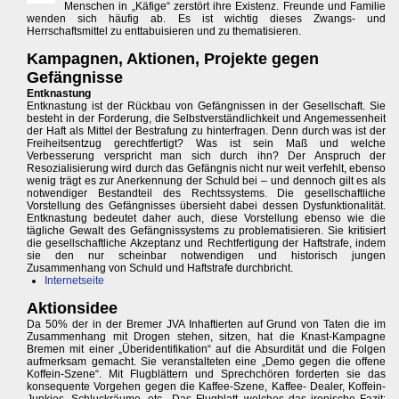
Menschen in „Käfige“ zerstört ihre Existenz. Freunde und Familie
wenden sich häufig ab. Es ist wichtig dieses Zwangs- und
Herrschaftsmittel zu enttabuisieren und zu thematisieren.
Kampagnen, Aktionen, Projekte gegen
Gefängnisse
Entknastung
Entknastung ist der Rückbau von Gefängnissen in der Gesellschaft. Sie
besteht in der Forderung, die Selbstverständlichkeit und Angemessenheit
der Haft als Mittel der Bestrafung zu hinterfragen. Denn durch was ist der
Freiheitsentzug gerechtfertigt? Was ist sein Maß und welche
Verbesserung verspricht man sich durch ihn? Der Anspruch der
Resozialisierung wird durch das Gefängnis nicht nur weit verfehlt, ebenso
wenig trägt es zur Anerkennung der Schuld bei – und dennoch gilt es als
notwendiger Bestandteil des Rechtssystems. Die gesellschaftliche
Vorstellung des Gefängnisses übersieht dabei dessen Dysfunktionalität.
Entknastung bedeutet daher auch, diese Vorstellung ebenso wie die
tägliche Gewalt des Gefängnissystems zu problematisieren. Sie kritisiert
die gesellschaftliche Akzeptanz und Rechtfertigung der Haftstrafe, indem
sie den nur scheinbar notwendigen und historisch jungen
Zusammenhang von Schuld und Haftstrafe durchbricht.
Internetseite
Aktionsidee
Da 50% der in der Bremer JVA Inhaftierten auf Grund von Taten die im
Zusammenhang mit Drogen stehen, sitzen, hat die Knast-Kampagne
Bremen mit einer „Überidentifikation“ auf die Absurdität und die Folgen
aufmerksam gemacht. Sie veranstalteten eine „Demo gegen die offene
Koffein-Szene“. Mit Flugblättern und Sprechchören forderten sie das
konsequente Vorgehen gegen die Kaffee-Szene, Kaffee- Dealer, Koffein-