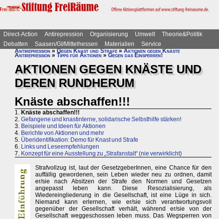
Direct-Action
Antirepression
Organisierung
Umwelt
Theorie&Politik
Debatten
Saasen/GI/Mittelhessen
Materialien
Service
Antirepression
»
Gegen Knast und Strafe
»
Aktionen gegen Knäste
Antirepression
»
Tipps für Aktionen
»
Gegen das Einsperren!
AKTIONEN GEGEN KNÄSTE UND
DEREN RUNDHERUM
Knäste abschaffen!!!
1.
Knäste abschaffen!!!
2.
Gefangene und knastinterne, solidarische Selbsthilfe stärken!
3.
Beispiele und Ideen für Aktionen
4.
Berichte von Aktionen und mehr
5.
Überidentifikation: Demo für Knast und Strafe
6.
Links und Leseempfehlungen
7.
Konzept für eine Ausstellung zu „Strafanstalt“ (nie verwirklicht)
Strafvollzug ist, laut der GesetzgeberInnen, eine Chance für den
auffällig gewordenen, sein Leben wieder neu zu ordnen, damit
er/sie nach Absitzen der Strafe den Normen und Gesetzen
angepasst leben kann. Diese Resozialisierung, als
Wiedereingliederung in die Gesellschaft, ist eine Lüge in sich.
Niemand kann erlernen, wie er/sie sich verantwortungsvoll
gegenüber der Gesellschaft verhält, während er/sie von der
Gesellschaft weggeschossen leben muss. Das Wegsperren von