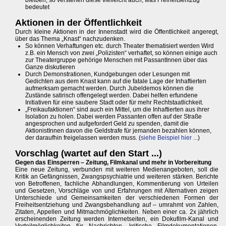
bleiben, so verstehen diese vielleicht auch, was Freiheitsentzug
bedeutet
Aktionen in der Öffentlichkeit
Durch kleine Aktionen in der Innenstadt wird die Öffentlichkeit angeregt,
über das Thema „Knast“ nachzudenken.
So können Verhaftungen etc. durch Theater thematisiert werden Wird
z.B. ein Mensch von zwei „Polizisten“ verhaftet, so können einige auch
zur Theatergruppe gehörige Menschen mit PassantInnen über das
Ganze diskutieren
Durch Demonstrationen, Kundgebungen oder Lesungen mit
Gedichten aus dem Knast kann auf die fatale Lage der Inhaftierten
aufmerksam gemacht werden. Durch Jubeldemos können die
Zustände satirisch offengelegt werden. Dabei helfen erfundene
Initiativen für eine saubere Stadt oder für mehr Rechtstaatlichkeit.
„Freikaufaktionen“ sind auch ein Mittel, um die Inhaftierten aus ihrer
Isolation zu holen. Dabei werden Passanten offen auf der Straße
angesprochen und aufgefordert Geld zu spenden, damit die
AktionistInnen davon die Geldstrafe für jemanden bezahlen können,
der daraufhin freigelassen werden muss. (
siehe Beispiel hier ...
)
Vorschlag (wartet auf den Start ...)
Gegen das Einsperren – Zeitung, Filmkanal und mehr in Vorbereitung
Eine neue Zeitung, verbunden mit weiteren Medienangeboten, soll die
Kritik an Gefängnissen, Zwangspsychiatrie und weiteren stärken. Berichte
von Betroffenen, fachliche Abhandlungen, Kommentierung von Urteilen
und Gesetzen, Vorschläge von und Erfahrungen mit Alternativen zeigen
Unterschiede und Gemeinsamkeiten der verschiedenen Formen der
Freiheitsentziehung und Zwangsbehandlung auf – umrahmt von Zahlen,
Zitaten, Appellen und Mitmachmöglichkeiten. Neben einer ca. 2x jährlich
erscheinenden Zeitung werden Internetseiten, ein Dokufilm-Kanal und