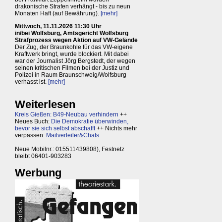
drakonische Strafen verhängt - bis zu neun
Monaten Haft (auf Bewährung).
[mehr]
Mittwoch, 11.11.2026 11:30 Uhr
in/bei Wolfsburg, Amtsgericht Wolfsburg
Strafprozess wegen Aktion auf VW-Gelände
Der Zug, der Braunkohle für das VW-eigene
Kraftwerk bringt, wurde blockiert. Mit dabei
war der Journalist Jörg Bergstedt, der wegen
seinen kritischen Filmen bei der Justiz und
Polizei in Raum Braunschweig/Wolfsburg
verhasst ist.
[mehr]
Weiterlesen
Kreis Gießen: B49-Neubau verhindern
++
Neues Buch:
Die Demokratie überwinden,
bevor sie sich selbst abschafft
++ Nichts mehr
verpassen:
Mailverteiler&Chats
Neue Mobilnr.: 015511439808), Festnetz
bleibt 06401-903283
Werbung