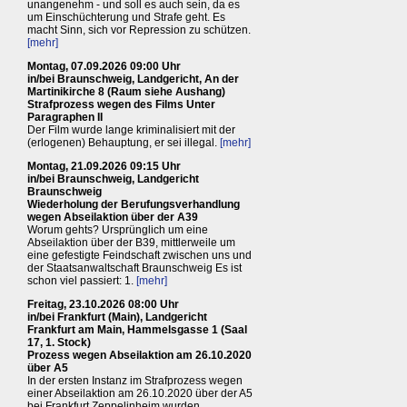
unangenehm - und soll es auch sein, da es
um Einschüchterung und Strafe geht. Es
macht Sinn, sich vor Repression zu schützen.
[mehr]
Montag, 07.09.2026 09:00 Uhr
in/bei Braunschweig, Landgericht, An der
Martinikirche 8 (Raum siehe Aushang)
Strafprozess wegen des Films Unter
Paragraphen II
Der Film wurde lange kriminalisiert mit der
(erlogenen) Behauptung, er sei illegal.
[mehr]
Montag, 21.09.2026 09:15 Uhr
in/bei Braunschweig, Landgericht
Braunschweig
Wiederholung der Berufungsverhandlung
wegen Abseilaktion über der A39
Worum gehts? Ursprünglich um eine
Abseilaktion über der B39, mittlerweile um
eine gefestigte Feindschaft zwischen uns und
der Staatsanwaltschaft Braunschweig Es ist
schon viel passiert: 1.
[mehr]
Freitag, 23.10.2026 08:00 Uhr
in/bei Frankfurt (Main), Landgericht
Frankfurt am Main, Hammelsgasse 1 (Saal
17, 1. Stock)
Prozess wegen Abseilaktion am 26.10.2020
über A5
In der ersten Instanz im Strafprozess wegen
einer Abseilaktion am 26.10.2020 über der A5
bei Frankfurt Zeppelinheim wurden