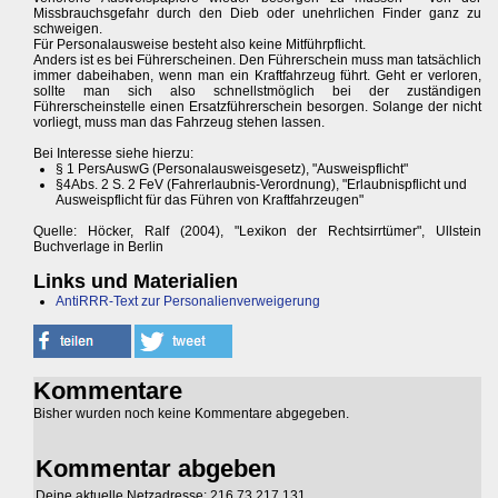
Missbrauchsgefahr durch den Dieb oder unehrlichen Finder ganz zu
schweigen.
Für Personalausweise besteht also keine Mitführpflicht.
Anders ist es bei Führerscheinen. Den Führerschein muss man tatsächlich
immer dabeihaben, wenn man ein Kraftfahrzeug führt. Geht er verloren,
sollte man sich also schnellstmöglich bei der zuständigen
Führerscheinstelle einen Ersatzführerschein besorgen. Solange der nicht
vorliegt, muss man das Fahrzeug stehen lassen.
Bei Interesse siehe hierzu:
§ 1 PersAuswG (Personalausweisgesetz), "Ausweispflicht"
§4Abs. 2 S. 2 FeV (Fahrerlaubnis-Verordnung), "Erlaubnispflicht und
Ausweispflicht für das Führen von Kraftfahrzeugen"
Quelle: Höcker, Ralf (2004), "Lexikon der Rechtsirrtümer", Ullstein
Buchverlage in Berlin
Links und Materialien
AntiRRR-Text zur Personalienverweigerung
Kommentare
Bisher wurden noch keine Kommentare abgegeben.
Kommentar abgeben
Deine aktuelle Netzadresse: 216.73.217.131