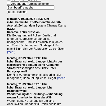
vergangene Termine anzeigen
Mittwoch, 19.08.2026 14:30 Uhr
in/bei Karlsruhe, EndCement/Wald-statt-
Asphalt-Zelt auf dem System Change Camp
(SCC)
Kreative Antirepression
Die Begegnung mit Polizei, Justiz und
anderen Repressionsorganen ist
unangenehm - und soll es auch sein, da es
um Einschüchterung und Strafe geht. Es
macht Sinn, sich vor Repression zu schützen.
[mehr]
Montag, 07.09.2026 09:00 Uhr
in/bei Braunschweig, Landgericht, An der
Martinikirche 8 (Raum siehe Aushang)
Strafprozess wegen des Films Unter
Paragraphen II
Der Film wurde lange kriminalisiert mit der
(erlogenen) Behauptung, er sei illegal.
[mehr]
Montag, 21.09.2026 09:15 Uhr
in/bei Braunschweig, Landgericht
Braunschweig
Wiederholung der Berufungsverhandlung
wegen Abseilaktion über der A39
Worum gehts? Ursprünglich um eine
Abseilaktion über der B39, mittlerweile um