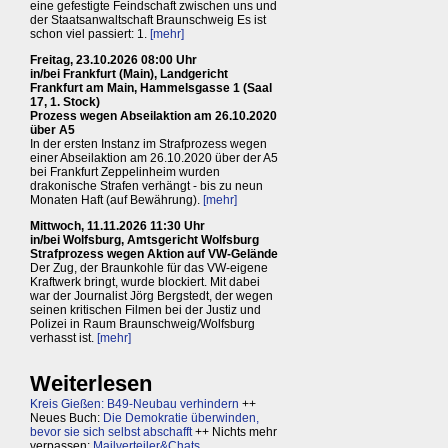
eine gefestigte Feindschaft zwischen uns und
der Staatsanwaltschaft Braunschweig Es ist
schon viel passiert: 1.
[mehr]
Freitag, 23.10.2026 08:00 Uhr
in/bei Frankfurt (Main), Landgericht
Frankfurt am Main, Hammelsgasse 1 (Saal
17, 1. Stock)
Prozess wegen Abseilaktion am 26.10.2020
über A5
In der ersten Instanz im Strafprozess wegen
einer Abseilaktion am 26.10.2020 über der A5
bei Frankfurt Zeppelinheim wurden
drakonische Strafen verhängt - bis zu neun
Monaten Haft (auf Bewährung).
[mehr]
Mittwoch, 11.11.2026 11:30 Uhr
in/bei Wolfsburg, Amtsgericht Wolfsburg
Strafprozess wegen Aktion auf VW-Gelände
Der Zug, der Braunkohle für das VW-eigene
Kraftwerk bringt, wurde blockiert. Mit dabei
war der Journalist Jörg Bergstedt, der wegen
seinen kritischen Filmen bei der Justiz und
Polizei in Raum Braunschweig/Wolfsburg
verhasst ist.
[mehr]
Weiterlesen
Kreis Gießen: B49-Neubau verhindern
++
Neues Buch:
Die Demokratie überwinden,
bevor sie sich selbst abschafft
++ Nichts mehr
verpassen:
Mailverteiler&Chats