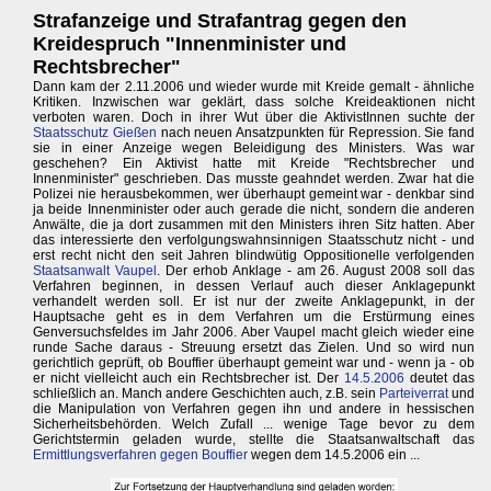
Strafanzeige und Strafantrag gegen den
Kreidespruch "Innenminister und
Rechtsbrecher"
Dann kam der 2.11.2006 und wieder wurde mit Kreide gemalt - ähnliche
Kritiken. Inzwischen war geklärt, dass solche Kreideaktionen nicht
verboten waren. Doch in ihrer Wut über die AktivistInnen suchte der
Staatsschutz Gießen
nach neuen Ansatzpunkten für Repression. Sie fand
sie in einer Anzeige wegen Beleidigung des Ministers. Was war
geschehen? Ein Aktivist hatte mit Kreide "Rechtsbrecher und
Innenminister" geschrieben. Das musste geahndet werden. Zwar hat die
Polizei nie herausbekommen, wer überhaupt gemeint war - denkbar sind
ja beide Innenminister oder auch gerade die nicht, sondern die anderen
Anwälte, die ja dort zusammen mit den Ministers ihren Sitz hatten. Aber
das interessierte den verfolgungswahnsinnigen Staatsschutz nicht - und
erst recht nicht den seit Jahren blindwütig Oppositionelle verfolgenden
Staatsanwalt Vaupel
. Der erhob Anklage - am 26. August 2008 soll das
Verfahren beginnen, in dessen Verlauf auch dieser Anklagepunkt
verhandelt werden soll. Er ist nur der zweite Anklagepunkt, in der
Hauptsache geht es in dem Verfahren um die Erstürmung eines
Genversuchsfeldes im Jahr 2006. Aber Vaupel macht gleich wieder eine
runde Sache daraus - Streuung ersetzt das Zielen. Und so wird nun
gerichtlich geprüft, ob Bouffier überhaupt gemeint war und - wenn ja - ob
er nicht vielleicht auch ein Rechtsbrecher ist. Der
14.5.2006
deutet das
schließlich an. Manch andere Geschichten auch, z.B. sein
Parteiverrat
und
die Manipulation von Verfahren gegen ihn und andere in hessischen
Sicherheitsbehörden. Welch Zufall ... wenige Tage bevor zu dem
Gerichtstermin geladen wurde, stellte die Staatsanwaltschaft das
Ermittlungsverfahren gegen Bouffier
wegen dem 14.5.2006 ein ...