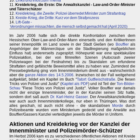
10.
Links und Infos zum Thema
11.
Kreidekrieg, die Erste: Die Anwaltskanzlei - Law-and-Order-Minister
und Täterschützer
12.
Kreidekrieg, die Zweite: Polizei überredet Minister zum Strafantrag
13.
Kreide-Krieg, die Dritte: Kurz vor dem Strafprozess
14.
Lift-Gate -
Verordnungen missachten, die mensch selbst gemacht hat (April 2020)
Im Jahr 2006 hatte sich die direkte Konfrontation zwischen dem
Hessischen Ober-Law-and-Order-Mann einerseits und den KritikerInnen
seiner Innenpolitik im Land sowie in der Stadt Gießen (wo
Bouffier
als
Angehöriger der Männerclique um die Stadtregierung maßgeblichen
Einfluss hat) andererseits zugespitzt. Höhepunkt war eine spektakuläre
Polizeiaktion, bei der von filmreifen Szenen (Autocrash zweier
Polizeiwagen bei der Festnahme) bis zu Skandalen um erfundene
Straftaten und gefälschte Beweismittel alles zu haben war. Zumindest die
Pressebegleitung ging vom Innenministerium direkt aus - wahrscheinlich
aber die
ganze Aktion des 14.5.2006
. Inzwischen ist der Fall weitgehend
aufgeklärt, bildet ein Kapitel im Buch "
Tatort Gutfleischstraße
. Die fiesen
Tricks von Polizei und Justiz" (
Kapitel als PDF
) und ist Teil der
Ton-Bilder-
Schau
"Fiese Tricks von Polizei und Justiz". Volker Bouffier war damals
nicht der einzige Innenminister, der in der Kanzlei seinen Sitz hatte,
sondern dort saß auch
Dr. Karl-Heinz Gasser
. Der Anwaltskanzleikollege
war auch auch Innenministerkollege, nur eben in Thüringen. Was dort
alles geschah, ist auch nicht ohne - die skandalösen
Morde
durch
Polizeibeamte wurden vom Ministerium gedeckt und die Anwälte aus
Bouffier/Gassers Kanzlei verteidigten jeweils die Mörder in Uniform.
Aktionen und Kreidekrieg vor der Kanzlei der
Innenminister und Polizeimörder-Schützer
Im Herbst 2006 kam es zu verschiedenen öffentlichen Aktionen mit Kreide