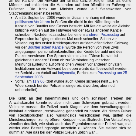
an der Kanzlei. Die Anwälte der Ministerkanzlei zeigten sich als echte
Männer und traktierten die Malenden auf dem öffentlichen Fußweg mit
Fußtritten. Die Kritik am Minister wurde auf Staatskosten von
Stadtreinigungsdienst beseitigt.
Am 25. September 2006 wurde im Zusammenhang mit einem
politischen Verfahren
in Gießen die direkt in der Nähe liegende
Kanzlei von Bouffier und Gasser besucht. Mit Kreide wollte ein Aktivist
kritische Parolen auf die Fußwege vor der etwas anderen Kanzlei
schreiben. Nachdem das schon bei einem
anderen Prozesstag
auf
Repression traf, ging es dieses Mal noch schneller: Schon vor
Vollendung des ersten Kreidespruches auf dem öffentlichen Gehweg
vor der
Bouffier’schen Kanzlei
wurde die Person von zwei Zivis
angegangen, personalienkontrolliert, der Kreide beraubt und des
Platzes verwiesen. Der Spruch stimmte also: "Diese Kanzlei ist
gleicher als andere." Denn ob zur Verhinderung kritischer
Meinungsäußerung auf öffentlichen Wegen vor anderen privaten
Institutionen so ein Aufwand betrieben würde darf bezweifelt werden.
++ Bericht zum Vorfall auf
Indymedia
, Bericht zum
Prozesstag am 25.
September 2006
.
Vorfall am
11.9.06
(dort wurde auch Kreide sichergestellt ... ein
Widerspruch bei der Polizei ist eingereicht worden, aber noch
unbearbeitet)
Die Kritik an den Innenministers und dem sonstigen Treiben der
Anwaltskanzlei konnte so aber nicht zum Schweigen gebracht werden.
Vielmehr musste die Polizei nach Klagen vor dem Verwaltungsgericht
kleinlaut einräumen, rechtswidrig gehandelt zu haben. Als dieses Pulver
von Rechtsbrüchen also wirkungslos verschossen war, griffen die
Ministerschergen zum größeren Knüppel - das Strafrecht. Der Verlauf zeigt
ziemlich deutlich, wie stark auch das Eigeninteresse der Polizei war, mal
wieder eine Bestrafungsorgie anzetteln zu können. Sie stellten sich so
dumm an, wie das bei der Polizei Gießen üblich war ...