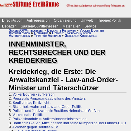
Direct-Action
Antirepression
Organisierung
Umwelt
Theorie&Politik
Debatten
Saasen/GI/Mittelhessen
Materialien
Service
Saasen/GI/Mittelhessen
»
Bekannte Personen
»
Volker Bouffier
Antirepression
»
Demotipps
»
Demos zu Aktionen machen
Antirepression
»
Tipps für Aktionen
»
Gießener Kreidekrieg
INNENMINISTER,
RECHTSBRECHER UND DER
KREIDEKRIEG
Kreidekrieg, die Erste: Die
Anwaltskanzlei - Law-and-Order-
Minister und Täterschützer
1.
Volker Bouffier - zur Person
2.
Presse als Propagandaabteilung des Ministers
3.
Bouffier mag Kritik nicht ...
4.
Sicherheitswahn und Law-and-Order-Politik
5.
Polizei- und Justizwahn in Bouffiers Heimatstadt Gießen
6.
Volkersnahe Politik
7.
Polizeiskandale zu Volkers Innenministerzeiten
8.
Bouffier in Gießen, Mittelhessen und seine Kumpels bei der Landes-CDU
9.
Aktionen gegen Bouffier & Co.