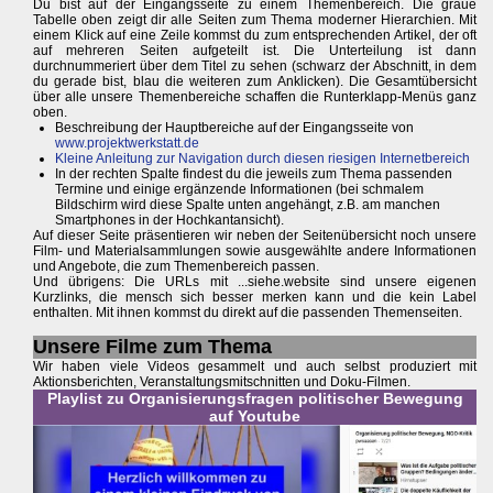
Du bist auf der Eingangsseite zu einem Themenbereich. Die graue
Tabelle oben zeigt dir alle Seiten zum Thema moderner Hierarchien. Mit
einem Klick auf eine Zeile kommst du zum entsprechenden Artikel, der oft
auf mehreren Seiten aufgeteilt ist. Die Unterteilung ist dann
durchnummeriert über dem Titel zu sehen (schwarz der Abschnitt, in dem
du gerade bist, blau die weiteren zum Anklicken). Die Gesamtübersicht
über alle unsere Themenbereiche schaffen die Runterklapp-Menüs ganz
oben.
Beschreibung der Hauptbereiche auf der Eingangsseite von
www.projektwerkstatt.de
Kleine Anleitung zur Navigation durch diesen riesigen Internetbereich
In der rechten Spalte findest du die jeweils zum Thema passenden
Termine und einige ergänzende Informationen (bei schmalem
Bildschirm wird diese Spalte unten angehängt, z.B. am manchen
Smartphones in der Hochkantansicht).
Auf dieser Seite präsentieren wir neben der Seitenübersicht noch unsere
Film- und Materialsammlungen sowie ausgewählte andere Informationen
und Angebote, die zum Themenbereich passen.
Und übrigens: Die URLs mit ...siehe.website sind unsere eigenen
Kurzlinks, die mensch sich besser merken kann und die kein Label
enthalten. Mit ihnen kommst du direkt auf die passenden Themenseiten.
Unsere Filme zum Thema
Wir haben viele Videos gesammelt und auch selbst produziert mit
Aktionsberichten, Veranstaltungsmitschnitten und Doku-Filmen.
Playlist zu Organisierungsfragen politischer Bewegung
auf Youtube