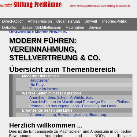
Direct-Action
Antirepression
Organisierung
Umwelt
Theorie&Politik
Debatten
Saasen/GI/Mittelhessen
Materialien
Service
Organisierung
»
Moderne Hierarchien
MODERN FÜHREN:
VEREINNAHMUNG,
STELLVERTREUNG & CO.
Übersicht zum Themenbereich
Moderne Hierarchien
Hauptseiten
Die Player
Zensur im Internet
Weitere Seiten in dieser Kategorie
Anarchie - Sein. Schein. A-Wirklichkeit
Anarchist*innen im Machtkampf Der ewige Streit um Einfluss,
Pfründe und das eigene Logo - Einleitung und Links
Ergänzende Seiten und Links
Vereinnahmung, Bewegungseliten, Steuerung.
Herzlich willkommen ...
Dies ist die Eingangsseite zu Machtspielen und Anpassung in politischen
Bewegungen, Verbänden und NGOs (Kurzlink: