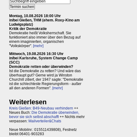
Montag, 10.08.2026 18:00 Uhr
in/bei Gießen, THM (ehem. Roxy-Kino am
Ludwigsplatz)
Kritik der Demokratie
Demokratie heißt Volksherrschaft. Sie
funktioniert also immer über den Bezug auf
einem imaginierten, organischen
"Volkskörper".
[mehr]
Mittwoch, 19.08.2026 16:30 Uhr
in/bei Karlsruhe, System Change Camp
(SCC)
Demokratie retten oder überwinden?
Ist die Demokratie zu retten? Und wäre das
überhaupt gut? Gerne wird ja Winston
Churchill zitiert, der 1947 sagte: "Demokratie
ist die schlechteste Regierungsform - außer
all den anderen Formen".
[mehr]
Weiterlesen
Kreis Gießen: B49-Neubau verhindern
++
Neues Buch:
Die Demokratie überwinden,
bevor sie sich selbst abschafft
++ Nichts mehr
verpassen:
Mailverteiler&Chats
Neue Mobilnr.: 015511439808), Festnetz
bleibt 06401-903283