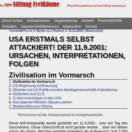
Direct-Action
Antirepression
Organisierung
Umwelt
Theorie&Politik
Debatten
Saasen/GI/Mittelhessen
Materialien
Service
Theorie&Politik
»
Gegen alle Kriege!
»
11.9.2001 (Nineeleven)
USA ERSTMALS SELBST
ATTACKIERT! DER 11.9.2001:
URSACHEN, INTERPRETATIONEN,
FOLGEN
Zivilisation im Vormarsch
1.
Zivilisation im Vormarsch
2.
US-Regierung auf Kreuzzug
3.
Stimmen zur US-Politik und dem Wertegemeinschafts-Patriotismus
4.
Gedanken zum 11.9.
5.
Zu den Anschlägen in den USA
6.
Den eigenen Mördern Steuern zahlen
7.
Weitere Infos zum Thema
Terrorismus ist die Schwarzarbeit im Kriegshandwerk
Diese Anti-Kriegsseite wurde gestartet am 11.9.2001 - also am Tag des
Geschehens. Diese Überschrift ist nicht gerade neutral ... aber wir stellen
schon die Frage: Worüber entsteht eigentlich die Aufregung? Daß 5.000