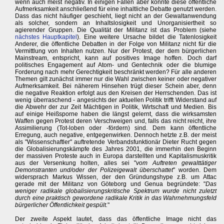
wenn auch meist negativ. In einigen Fällen aber konnte diese öffentliche
Aufmerksamkeit anschließend für eine inhaltliche Debatte genutzt werden.
Dass das nicht häufiger geschieht, liegt nicht an der Gewaltanwendung
als solcher, sondern an Inhaltslosigkeit und Unorganisiertheit so
agierender Gruppen. Die Qualität der Militanz ist das Problem (siehe
nächstes Hauptkapitel
). Eine weitere Ursache bildet die Tatenlosigkeit
Anderer, die öffentliche Debatten in der Folge von Militanz nicht für die
Vermittlung von Inhalten nutzen. Nur der Protest, der dem bürgerlichen
Mainstream, entspricht, kann auf positives Image hoffen. Doch darf
politisches Engagement auf Atom- und Gentechnik oder die blumige
Forderung nach mehr Gerechtigkeit beschränkt werden? Für alle anderen
Themen gilt zunächst immer nur die Wahl zwischen keiner oder negativer
Aufmerksamkeit. Bei näherem Hinsehen trügt dieser Schein aber, denn
die negative Reaktion erfolgt aus den Kreisen der Herrschenden. Das ist
wenig überraschend - angesichts der aktuellen Politik trifft Widerstand auf
die Abwehr der zur Zeit Mächtigen in Politik, Wirtschaft und Medien. Bis
auf einige Heißsporne haben die längst gelernt, dass die wirksamsten
Waffen gegen Protest deren Verschweigen und, falls das nicht reicht, ihre
Assimilierung (Tot-loben oder -fördern) sind. Dem kann öffentliche
Erregung, auch negative, entgegenwirken. Dennoch hetzte z.B. der meist
als "Wissenschaftler" auftretende Verbandsfunktionär Dieter Rucht gegen
die Globalisierungskämpfe des Jahres 2001, die immerhin den Beginn
der massiven Proteste auch in Europa darstellten und Kapitalismuskritik
aus der Versenkung holten, alles sei "
vom Auftreten gewalttätiger
Demonstranten und/oder der Polizeigewalt überschattet
" worden. Dem
widersprach Markus Wissen, der den Gründungshype z.B. um Attac
gerade mit der Militanz von Göteborg und Genua begründete: "
Das
weniger radikale globalisierungskritische Spektrum wurde nicht zuletzt
durch eine praktisch gewordene radikale Kritik in das Wahrnehmungsfeld
bürgerlicher Öffentlichkeit gespült.
"
Der zweite Aspekt lautet, dass das öffentliche Image nicht das