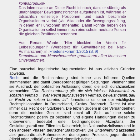
kontraproduktiv.
Das Interessante an Dieter Rucht ist noch, dass er ständig als
unabhängiger Bewegungsforscher aufgetreten ist, während er
tatsächlich einseitige Positionen und auch bestimmte
Organisationen vertrat (wie Attac oder die Bewegungsstiftung,
in denen er Funktionen innehatte). Damit konnte neben den
Organisationen selbst immer noch eine schein-neutrale Person
die gleichen Positionen benennen.
Aus Renate Wanie: "Hier blockiert der Verein für
Leibesübungen!" (Werbetext für Gewaltfreiheit bei Nazi-
Aufmärschen), in:
FriedensForum 1/2015 (S. 9)
Demokratie und Menschenrechte garantieren allen Menschen
Unversehrtheit.
Eine pauschal legalistische Argumentation ist aus etlichen Gründen
abwegig.
Recht
und die Rechtsordnung sind keine aus höheren Quellen
stammenden und damit übergeordnet gültigen Setzungen. Vielmehr sind
sie Ausdruck der politischen Auffassung derer, die sich durchzusetzen
vermochten. "
Die Rechtsordnung gilt, die sich faktisch Wirksamkeit zu
schaffen vermag ... Wer Recht durchzusetzen vermag, beweist damit, daß
er Recht zu setzen berufen ist"
, formulierte es einer der wichtigsten
Rechtsphilosophen in Deutschland, Gustav Radbruch. Recht ist also
immer das Recht der Stärkeren. Die lebten zudem in der Vergangenheit,
denn die meisten Gesetze sind recht alt. Sich auf eine solche
Rechtsordnung positiv zu beziehen und eigene Handlungen diesen zu
unterwerfen, bedeutet eine bedingungslose Akzeptanz der
Gestaltungskraft von Eliten im Kaiserreich, im Nationalsozialismus und in
den anderen Phasen deutscher Staatlichkeit. Die Unterwerfung akzeptiert
also genau die als Rahmensetzer des eigenen Protestes, gegen die sich
(direkt oder indirekt) der Protest eigentlich richtet.