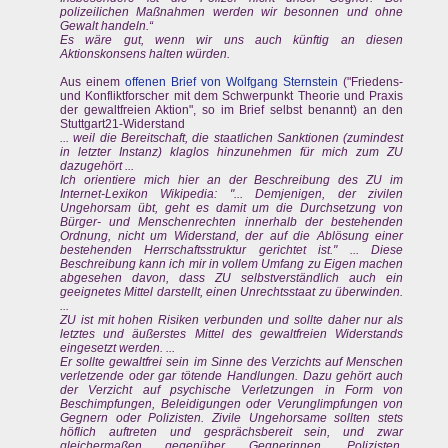
polizeilichen Maßnahmen werden wir besonnen und ohne
Gewalt handeln.“
Es wäre gut, wenn wir uns auch künftig an diesen
Aktionskonsens halten würden.
Aus einem
offenen Brief von Wolfgang Sternstein
("Friedens-
und Konfliktforscher mit dem Schwerpunkt Theorie und Praxis
der gewaltfreien Aktion", so im Brief selbst benannt) an den
Stuttgart21-Widerstand
... weil die Bereitschaft, die staatlichen Sanktionen (zumindest
in letzter Instanz) klaglos hinzunehmen für mich zum ZU
dazugehört ...
Ich orientiere mich hier an der Beschreibung des ZU im
Internet-Lexikon Wikipedia: "... Demjenigen, der zivilen
Ungehorsam übt, geht es damit um die Durchsetzung von
Bürger- und Menschenrechten innerhalb der bestehenden
Ordnung, nicht um Widerstand, der auf die Ablösung einer
bestehenden Herrschaftsstruktur gerichtet ist." ... Diese
Beschreibung kann ich mir in vollem Umfang zu Eigen machen
abgesehen davon, dass ZU selbstverständlich auch ein
geeignetes Mittel darstellt, einen Unrechtsstaat zu überwinden.
...
ZU ist mit hohen Risiken verbunden und sollte daher nur als
letztes und äußerstes Mittel des gewaltfreien Widerstands
eingesetzt werden. ...
Er sollte gewaltfrei sein im Sinne des Verzichts auf Menschen
verletzende oder gar tötende Handlungen. Dazu gehört auch
der Verzicht auf psychische Verletzungen in Form von
Beschimpfungen, Beleidigungen oder Verunglimpfungen von
Gegnern oder Polizisten. Zivile Ungehorsame sollten stets
höflich auftreten und gesprächsbereit sein, und zwar
gleichermaßen gegenüber Gegnerinnen, Polizisten,