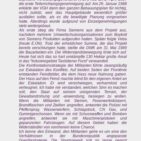
die erste Teilerrichtungsgenehmigung auf. Am 29. Januar 1988
erklärte der VGH dann den ganzen Bebauungsplan für nichtig,
nicht zuletzt, weil das Hauptgebäude wesentlich größer
ausfallen sollte, als es die bewilligte Planung vorgesehen
hatte. Allerdings wurde aufgrund von Einzelgenehmigungen
stets weitergebaut.
Als erste stieg die Firma Siemens aus dem Projekt aus,
nachdem mehrere Umweltschutzorganisationen zum Boykott
von Siemens Produkten aufgerufen hatten. Später folgte Veba
(heute E.ON). Trotz der erheblichen Summe, die das Projekt
bereits verschlungen hatte, stellte die DWK am 31. Mai 1989
die Bauarbeiten ein. Die Widerstandsbewegung löste sich auf.
Heute hat sich das so hart umkämpfte 130 Hektar große Areal
in das "Industriegebiet Taxöldener Forst" verwandelt.
Die Konfrontationsstrategie der Militanten führte zwangsläufig
zur Eskalation des Konflikts. Auf beiden Seiten der Frontlinie
entstanden Feindbilder, die dem Hass neue Nahrung gaben.
Der Hass auf den Feind machte blind für den eigenen Anteil an
der Eskalation. Er wird verschwiegen, verharmlost und
verleugnet. Ich habe nie verstanden, welchen Sinn es machen
soll, den Staat auf seinem ureigensten Terrain, der
Gewaltandrohung und -anwendung, besiegen zu wollen.
Wenn die Militanten mit Steinen, Feuerwerkskörpern,
Brandflaschen und Zwillen angreifen, antwortet die Polizei mit
Pfefferspray, Wasserwerfern, Schlagstock, CN Gas, und
Gummigeschossen. Wenn sie mit Schusswaffen und Bomben
angreifen, antwortet sie mit Maschinenpistolen und
gepanzerten Fahrzeugen. Auf diesem Gebiet haben die
Widerständler von vornherein keine Chance.
Ich kenne den Einwand, den Militanten gehe es um eine den
Verhältnissen in der Bundesrepublik angepasste
Guerillastrategie. Die Staatsgewalt soll so lange gereizt