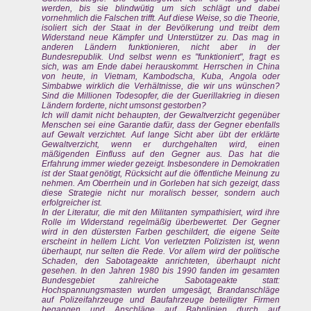
werden, bis sie blindwütig um sich schlägt und dabei
vornehmlich die Falschen trifft. Auf diese Weise, so die Theorie,
isoliert sich der Staat in der Bevölkerung und treibt dem
Widerstand neue Kämpfer und Unterstützer zu. Das mag in
anderen Ländern funktionieren, nicht aber in der
Bundesrepublik. Und selbst wenn es "funktioniert", fragt es
sich, was am Ende dabei herauskommt. Herrschen in China
von heute, in Vietnam, Kambodscha, Kuba, Angola oder
Simbabwe wirklich die Verhältnisse, die wir uns wünschen?
Sind die Millionen Todesopfer, die der Guerillakrieg in diesen
Ländern forderte, nicht umsonst gestorben?
Ich will damit nicht behaupten, der Gewaltverzicht gegenüber
Menschen sei eine Garantie dafür, dass der Gegner ebenfalls
auf Gewalt verzichtet. Auf lange Sicht aber übt der erklärte
Gewaltverzicht, wenn er durchgehalten wird, einen
mäßigenden Einfluss auf den Gegner aus. Das hat die
Erfahrung immer wieder gezeigt. Insbesondere in Demokratien
ist der Staat genötigt, Rücksicht auf die öffentliche Meinung zu
nehmen. Am Oberrhein und in Gorleben hat sich gezeigt, dass
diese Strategie nicht nur moralisch besser, sondern auch
erfolgreicher ist.
In der Literatur, die mit den Militanten sympathisiert, wird ihre
Rolle im Widerstand regelmäßig überbewertet. Der Gegner
wird in den düstersten Farben geschildert, die eigene Seite
erscheint in hellem Licht. Von verletzten Polizisten ist, wenn
überhaupt, nur selten die Rede. Vor allem wird der politische
Schaden, den Sabotageakte anrichteten, überhaupt nicht
gesehen. In den Jahren 1980 bis 1990 fanden im gesamten
Bundesgebiet zahlreiche Sabotageakte statt:
Hochspannungsmasten wurden umgesägt, Brandanschläge
auf Polizeifahrzeuge und Baufahrzeuge beteiligter Firmen
begangen und Anschläge auf Bahnlinien durch auf