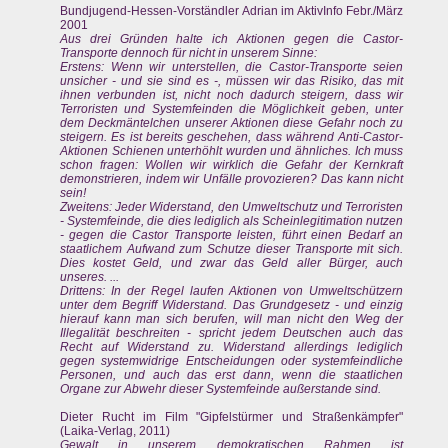
Bundjugend-Hessen-Vorständler Adrian im AktivInfo Febr./März
2001
Aus drei Gründen halte ich Aktionen gegen die Castor-
Transporte dennoch für nicht in unserem Sinne:
Erstens: Wenn wir unterstellen, die Castor-Transporte seien
unsicher - und sie sind es -, müssen wir das Risiko, das mit
ihnen verbunden ist, nicht noch dadurch steigern, dass wir
Terroristen und Systemfeinden die Möglichkeit geben, unter
dem Deckmäntelchen unserer Aktionen diese Gefahr noch zu
steigern. Es ist bereits geschehen, dass während Anti-Castor-
Aktionen Schienen unterhöhlt wurden und ähnliches. Ich muss
schon fragen: Wollen wir wirklich die Gefahr der Kernkraft
demonstrieren, indem wir Unfälle provozieren? Das kann nicht
sein!
Zweitens: Jeder Widerstand, den Umweltschutz und Terroristen
- Systemfeinde, die dies lediglich als Scheinlegitimation nutzen
- gegen die Castor Transporte leisten, führt einen Bedarf an
staatlichem Aufwand zum Schutze dieser Transporte mit sich.
Dies kostet Geld, und zwar das Geld aller Bürger, auch
unseres. ...
Drittens: In der Regel laufen Aktionen von Umweltschützern
unter dem Begriff Widerstand. Das Grundgesetz - und einzig
hierauf kann man sich berufen, will man nicht den Weg der
Illegalität beschreiten - spricht jedem Deutschen auch das
Recht auf Widerstand zu. Widerstand allerdings lediglich
gegen systemwidrige Entscheidungen oder systemfeindliche
Personen, und auch das erst dann, wenn die staatlichen
Organe zur Abwehr dieser Systemfeinde außerstande sind.
Dieter Rucht im Film "Gipfelstürmer und Straßenkämpfer"
(Laika-Verlag, 2011)
Gewalt in unserem demokratischen Rahmen ist