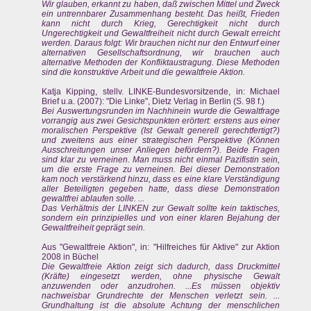
Wir glauben, erkannt zu haben, daß zwischen Mittel und Zweck
ein untrennbarer Zusammenhang besteht. Das heißt, Frieden
kann nicht durch Krieg, Gerechtigkeit nicht durch
Ungerechtigkeit und Gewaltfreiheit nicht durch Gewalt erreicht
werden. Daraus folgt: Wir brauchen nicht nur den Entwurf einer
alternativen Gesellschaftsordnung, wir brauchen auch
alternative Methoden der Konfliktaustragung. Diese Methoden
sind die konstruktive Arbeit und die gewaltfreie Aktion.
Katja Kipping, stellv. LINKE-Bundesvorsitzende, in: Michael
Brief u.a. (2007): "Die Linke", Dietz Verlag in Berlin (S. 98 f.)
Bei Auswertungsrunden im Nachhinein wurde die Gewaltfrage
vorrangig aus zwei Gesichtspunkten erörtert: erstens aus einer
moralischen Perspektive (Ist Gewalt generell gerechtfertigt?)
und zweitens aus einer strategischen Perspektive (Können
Ausschreitungen unser Anliegen befördern?). Beide Fragen
sind klar zu verneinen. Man muss nicht einmal Pazifistin sein,
um die erste Frage zu verneinen. Bei dieser Demonstration
kam noch verstärkend hinzu, dass es eine klare Verständigung
aller Beteiligten gegeben hatte, dass diese Demonstration
gewaltfrei ablaufen solle. ...
Das Verhältnis der LINKEN zur Gewalt sollte kein taktisches,
sondern ein prinzipielles und von einer klaren Bejahung der
Gewaltfreiheit geprägt sein.
Aus "Gewaltfreie Aktion", in: "Hilfreiches für Aktive" zur Aktion
2008 in Büchel
Die Gewaltfreie Aktion zeigt sich dadurch, dass Druckmittel
(Kräfte) eingesetzt werden, ohne physische Gewalt
anzuwenden oder anzudrohen. ...Es müssen objektiv
nachweisbar Grundrechte der Menschen verletzt sein. ...
Grundhaltung ist die absolute Achtung der menschlichen