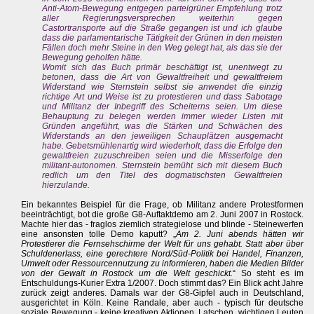
Anti-Atom-Bewegung entgegen parteigrüner Empfehlung trotz
aller Regierungsversprechen weiterhin gegen
Castortransporte auf die Straße gegangen ist und ich glaube
dass die parlamentarische Tätigkeit der Grünen in den meisten
Fällen doch mehr Steine in den Weg gelegt hat, als das sie der
Bewegung geholfen hätte.
Womit sich das Buch primär beschäftigt ist, unentwegt zu
betonen, dass die Art von Gewaltfreiheit und gewaltfreiem
Widerstand wie Sternstein selbst sie anwendet die einzig
richtige Art und Weise ist zu protestieren und dass Sabotage
und Militanz der Inbegriff des Scheiterns seien. Um diese
Behauptung zu belegen werden immer wieder Listen mit
Gründen angeführt, was die Stärken und Schwächen des
Widerstands an den jeweiligen Schauplätzen ausgemacht
habe. Gebetsmühlenartig wird wiederholt, dass die Erfolge den
gewaltfreien zuzuschreiben seien und die Misserfolge den
militant-autonomen. Sternstein bemüht sich mit diesem Buch
redlich um den Titel des dogmatischsten Gewaltfreien
hierzulande.
Ein bekanntes Beispiel für die Frage, ob Militanz andere Protestformen
beeinträchtigt, bot die große G8-Auftaktdemo am 2. Juni 2007 in Rostock.
Machte hier das - fraglos ziemlich strategielose und blinde - Steinewerfen
eine ansonsten tolle Demo kaputt? „
Am 2. Juni abends hätten wir
Protestierer die Fernsehschirme der Welt für uns gehabt. Statt aber über
Schuldenerlass, eine gerechtere Nord/Süd-Politik bei Handel, Finanzen,
Umwelt oder Ressourcennutzung zu informieren, haben die Medien Bilder
von der Gewalt in Rostock um die Welt geschickt.
“ So steht es im
Entschuldungs-Kurier Extra 1/2007. Doch stimmt das? Ein Blick acht Jahre
zurück zeigt anderes. Damals war der G8-Gipfel auch in Deutschland,
ausgerichtet in Köln. Keine Randale, aber auch - typisch für deutsche
soziale Bewegung - keine kreativen Aktionen. Latschen, wichtigen Leuten