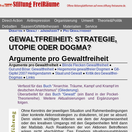
Direct-Action
Antirepression
Organisierung
Umwelt
Theorie&Politik
Debatten
Saasen/GI/Mittelhessen
Materialien
Service
Debatten
»
Gewalt - ja/nein/oder?
»
Pro Gewaltfreiheit
GEWALTFREIHEIT: STRATEGIE,
UTOPIE ODER DOGMA?
Argumente pro Gewaltfreiheit
Argumente pro Gewaltfreiheit
●
Blinde Flecken Gewaltfreiheit
●
Gut und Böse: Gewaltfreiheit
●
Hegemonie gewaltfreier Dogmen
●
G8-
Gipfel 2007 Heiligendamm
●
Staat und Gewalt
●
Kritik des Gewaltfrei-
Dogmas
●
Links
Verfasst für das
Buch
"Anarchie. Träume, Kampf und Krampf im
deutschen Anarchismus" (
Gliederung
).
Überarbeitet für das
Buch "Gewalt"
(ein Band in der Pocket-
Theoriereihe). Weitere Aktualisierungen und Ergänzungen
folgen.
Ohne Kenntnis der jeweiligen Situation und Rahmenbedingungen
über konkrete Aktionsstrategien zu diskutieren, ist per se absurd.
Denn vielen wichtigen Kriterien wie dem der Angemessenheit
oder des kreativen Umgangs mit den Gegebenheiten fehlt dann
der Maßstab. Auch Reaktionen der von Aktionen Betroffenen
wären nicht abschätzbar. Das Ergebnis situationsunabhängig