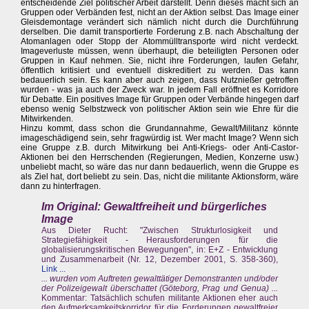
entscheidende Ziel politischer Arbeit darstellt. Denn dieses macht sich an
Gruppen oder Verbänden fest, nicht an der Aktion selbst. Das Image einer
Gleisdemontage verändert sich nämlich nicht durch die Durchführung
derselben. Die damit transportierte Forderung z.B. nach Abschaltung der
Atomanlagen oder Stopp der Atommülltransporte wird nicht verdeckt.
Imageverluste müssen, wenn überhaupt, die beteiligten Personen oder
Gruppen in Kauf nehmen. Sie, nicht ihre Forderungen, laufen Gefahr,
öffentlich kritisiert und eventuell diskreditiert zu werden. Das kann
bedauerlich sein. Es kann aber auch zeigen, dass Nutznießer getroffen
wurden - was ja auch der Zweck war. In jedem Fall eröffnet es Korridore
für Debatte. Ein positives Image für Gruppen oder Verbände hingegen darf
ebenso wenig Selbstzweck von politischer Aktion sein wie Ehre für die
Mitwirkenden.
Hinzu kommt, dass schon die Grundannahme, Gewalt/Militanz könnte
imageschädigend sein, sehr fragwürdig ist. Wer macht Image? Wenn sich
eine Gruppe z.B. durch Mitwirkung bei Anti-Kriegs- oder Anti-Castor-
Aktionen bei den Herrschenden (Regierungen, Medien, Konzerne usw.)
unbeliebt macht, so wäre das nur dann bedauerlich, wenn die Gruppe es
als Ziel hat, dort beliebt zu sein. Das, nicht die militante Aktionsform, wäre
dann zu hinterfragen.
Im Original: Gewaltfreiheit und bürgerliches
Image
Aus Dieter Rucht: "Zwischen Strukturlosigkeit und
Strategiefähigkeit - Herausforderungen für die
globalisierungskritischen Bewegungen", in: E+Z - Entwicklung
und Zusammenarbeit (Nr. 12, Dezember 2001, S. 358-360),
Link ...
... wurden vom Auftreten gewalttätiger Demonstranten und/oder
der Polizeigewalt überschattet (Göteborg, Prag und Genua) ...
Kommentar: Tatsächlich schufen militante Aktionen eher auch
den Aufmerksamkeitskorridor für die Forderungen gewaltfreier