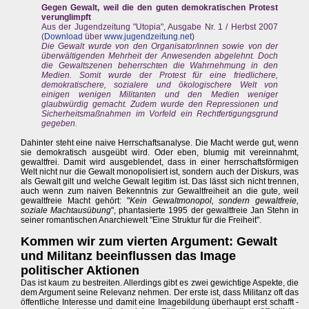
Gegen Gewalt, weil die den guten demokratischen Protest
verunglimpft
Aus der Jugendzeitung "Utopia", Ausgabe Nr. 1 / Herbst 2007
(
Download
über
www.jugendzeitung.net
)
Die Gewalt wurde von den Organisator/innen sowie von der
überwältigenden Mehrheit der Anwesenden abgelehnt. Doch
die Gewaltszenen beherrschten die Wahrnehmung in den
Medien. Somit wurde der Protest für eine friedlichere,
demokratischere, sozialere und ökologischere Welt von
einigen wenigen Militanten und den Medien weniger
glaubwürdig gemacht. Zudem wurde den Repressionen und
Sicherheitsmaßnahmen im Vorfeld ein Rechtfertigungsgrund
gegeben.
Dahinter steht eine naive Herrschaftsanalyse. Die Macht werde gut, wenn
sie demokratisch ausgeübt wird. Oder eben, blumig mit vereinnahmt,
gewaltfrei. Damit wird ausgeblendet, dass in einer herrschaftsförmigen
Welt nicht nur die Gewalt monopolisiert ist, sondern auch der Diskurs, was
als Gewalt gilt und welche Gewalt legitim ist. Das lässt sich nicht trennen,
auch wenn zum naiven Bekenntnis zur Gewaltfreiheit an die gute, weil
gewaltfreie Macht gehört: "
Kein Gewaltmonopol, sondern gewaltfreie,
soziale Machtausübung
", phantasierte 1995 der gewaltfreie Jan Stehn in
seiner romantischen Anarchiewelt "Eine Struktur für die Freiheit".
Kommen wir zum vierten Argument: Gewalt
und Militanz beeinflussen das Image
politischer Aktionen
Das ist kaum zu bestreiten. Allerdings gibt es zwei gewichtige Aspekte, die
dem Argument seine Relevanz nehmen. Der erste ist, dass Militanz oft das
öffentliche Interesse und damit eine Imagebildung überhaupt erst schafft -