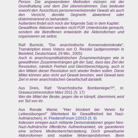
Person. Die angewendeten Methoden müssen mit der
Grundhaltung und dem Ziel übereinstimmen. Das bedeutet
sowohl den Ausschluss personenverletzender Gewalt als auch
den Verzicht, den/die GegnerIn abwertend oder
diskriminierend zu behandeln. ...
Außerdem findet sich noch der folgende Satz in dem Kapitel:
Gewaltfreie Aktionen werden nicht FÜR Unterdrückte gemacht,
sondern die Betroffenen entwickeln die Aktionsformen und
organisieren sie selbst.
Ralf Burnicki, "Die anarchistische Konsensdemokratie",
Transkription eines Videos von O. Ressler (aufgenommen in
Bielefeld, Deutschland, 29 Min., 2005)
Auch in anarchosyndikalistischen Zusammenhängen wie in
gewaltfreien Zusammenhängen gilt der Satz, dass das Ziel der
Revolution, nämlich Freiheit und Gleichberechtigung, auch in
den Mitteln dieser Revolution sich wieder finden sollen. Diese
Mittel können also nicht auf Gewalt beruhen, weil Gewalt kein
Ziel in einer anarchistischen Gesellschaft darstellt.
Aus Dreis, Ralf: "Anarchistische Bombenleger?!", in:
Graswurzelrevolution März 2011 (S. 17)
Wer die Mittel der Bestie, gegen die er kämpft, übernimmt, wird
ein Teil von ihr.
Aus Renate Wanie: "Hier blockiert der Verein für
Leibesübungen!" (Werbetext für Gewaltfreiheit bei Nazi-
Aufmärschen), in:
FriedensForum 1/2015 (S. 9)
Indessen erregen auch militante Demonstrationen gegen Neo-
Nazi-Aufmärsche öffentliche Aufmerksamkeit, sie garantieren
eine sichere Medienberichterstattung. Doch gewaltsame
Aktionsformen sind reaktive Widerstandsformen. Beim