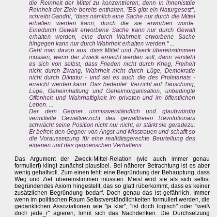
die Reinheit der Mittel zu konzentrieren, denn in ihnenistdie
Reinheit der Ziele bereits enthalten. "ES gibt ein Naturgesetz",
schreibt Gandhi, "dass nämlich eine Sache nur durch die Mittel
erhalten werden kann, durch die sie erworben wurde.
Einedurch Gewalt erworbene Sache kann nur durch Gewalt
erhalten werden, eine durch Wahrheit erworbene Sache
hingegen kann nur durch Wahrheit erhalten werden." ...
Geht man davon aus, dass Mittel und Zweck übereinstimmen
müssen, wenn der Zweck erreicht werden soll, dann versteht
es sich von selbst, dass Frieden nicht durch Krieg, Freiheit
nicht durch Zwang, Wahrheit nicht durch Lüge, Demokratie
nicht durch Diktatur - und sei es auch die des Proletariats -
erreicht werden kann. Das bedeutet: Verzicht auf Täuschung,
Lüge, Geheimhaltung und Geheimorganisation, unbedingte
Offenheit und Wahrhaftigkeit im privaten und im öffentlichen
Leben. ...
Der dem Gegner unmissverständlich und glaubwürdig
vermittelte Gewaltverzicht des gewaltfreien Revolutionärs
schwächt seine Position nicht nur nicht, er stärkt sie geradezu.
Er befreit den Gegner von Angst und Misstrauen und schafft so
die Voraussetzung für eine realitätsgerechte Beurteilung des
eigenen und des gegnerischen Verhaltens.
Das Argument der Zweck-Mittel-Relation (wie auch immer genau
formuliert) klingt zunächst plausibel. Bei näherer Betrachtung ist es aber
wenig gehaltvoll. Zum einen fehlt eine Begründung der Behauptung, dass
Weg und Ziel übereinstimmen müssten. Meist wird sie als sich selbst
begründendes Axiom hingestellt, das so glatt rüberkommt, dass es keiner
zusätzlichen Begründung bedarf. Doch genau das ist gefährlich. Immer
wenn im politischen Raum Selbstverständlichkeiten formuliert werden, die
gedanklichen Assoziationen wie "ja klar", "ist doch logisch" oder "weiß
doch jede_r" agieren, lohnt sich das Nachdenken. Die Durchsetzung