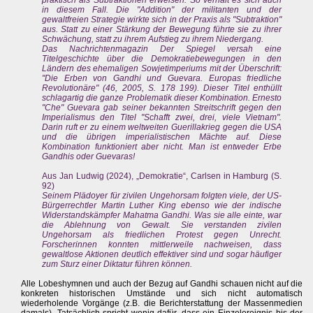
praktisch als Subtraktionen erweisen. So verhält es sich auch
in diesem Fall. Die "Addition" der militanten und der
gewaltfreien Strategie wirkte sich in der Praxis als "Subtraktion"
aus. Statt zu einer Stärkung der Bewegung führte sie zu ihrer
Schwächung, statt zu ihrem Aufstieg zu ihrem Niedergang.
Das Nachrichtenmagazin Der Spiegel versah eine
Titelgeschichte über die Demokratiebewegungen in den
Ländern des ehemaligen Sowjetimperiums mit der Überschrift:
"Die Erben von Gandhi und Guevara. Europas friedliche
Revolutionäre" (46, 2005, S. 178 199). Dieser Titel enthüllt
schlagartig die ganze Problematik dieser Kombination. Ernesto
"Che" Guevara gab seiner bekannten Streitschrift gegen den
Imperialismus den Titel "Schafft zwei, drei, viele Vietnam".
Darin ruft er zu einem weltweiten Guerillakrieg gegen die USA
und die übrigen imperialistischen Mächte auf. Diese
Kombination funktioniert aber nicht. Man ist entweder Erbe
Gandhis oder Guevaras!
Aus Jan Ludwig (2024), „Demokratie“, Carlsen in Hamburg (S.
92)
Seinem Plädoyer für zivilen Ungehorsam folgten viele, der US-
Bürgerrechtler Martin Luther King ebenso wie der indische
Widerstandskämpfer Mahatma Gandhi. Was sie alle einte, war
die Ablehnung von Gewalt. Sie verstanden zivilen
Ungehorsam als friedlichen Protest gegen Unrecht.
Forscherinnen konnten mittlerweile nachweisen, dass
gewaltlose Aktionen deutlich effektiver sind und sogar häufiger
zum Sturz einer Diktatur führen können.
Alle Lobeshymnen und auch der Bezug auf Gandhi schauen nicht auf die
konkreten historischen Umstände und sich nicht automatisch
wiederholende Vorgänge (z.B. die Berichterstattung der Massenmedien