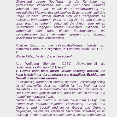
Widerstand gegen Neo-Nazis ist die Kernfrage, ob
gewaltsamer Widerstand sein Ziel nicht schon dadurch
verfehlen muss, dass er mit der Gewaltanwendung ein
wesentliches Merkmal des bekämpften Systems aufnimmt? Die
Frage ist doch: Wobei eröffnet sich eine Perspektive für
politische Veränderung? Wenn es das Ziel ist, den Rechten
„eins drauf zu geben", verkommt die Aktion zum reinen
Selbstzweck. Dagegen sollten Gewaltfreie Aktionen, so
vorbereitet sein. dass direkte Konfrontationen mit
gewaltbereiten Skins vermieden werden und dennoch
Widerstand sichtbar vermittelt wird.
Positiver Bezug auf die Satyagraha-Normen (werden auf
Mahatma Gandhi zurückgeführt) in: FriedensForum, 2/2015 (S.
3)
Wähle Mittel, die dem Ziel entsprechen!
Aus Wolfgang Sternstein (1981): „Gewaltfreiheit als
revolutionäres Prinzip – 12 Thesen“
4. Gewalt kann nicht durch Gewalt beseitigt werden. Sie
kann letztlich nur durch bewusstes, freiwilliges Erleiden der
Gewalt überwunden werden.
Es ist müssig, darüber zu streiten, ob diese Feststellung richtig
ist. Ich bezweifle, dass es möglich ist, ihre Wahrheit oder
Unwahrheit mit wissenschaftlichen Methoden zu beweisen.
Der Gewaltfreie geht davon aus, dass es sich so verhält, und
handelt dementsprechend.
Herbert Marcuse macht in seinem bekannten Essay über
"Repressive Toleranz" folgende Feststellung: "Gesetz und
Ordnung sind überall und immer Gesetz und Ordnung
derjenigen, welche die etablierte Hierarchie schützen; es ist
unsinnig, an die absolute Autorität dieses Gesetzes und dieser