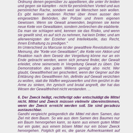
Ordnung denen gegenüber zu appellieren, die unter ihr leiden
und gegen sie kämpfen - nicht für persönlichen Vorteil und aus
persönlicher Rache, sondern weil sie Menschen sein wollen.
Es gibt keinen anderen Richter über ihnen ausser den
eingesetzten Behörden, der Polizei und ihrem eigenen
Gewissen. Wenn sie Gewalt anwenden, beginnen sie keine
neue Kette von Gewalttaten, sondern zerbrechen die etablierte.
Da man sie schlagen wird, kennen sie das Risiko, und wenn
sie gewillt sind, es auf sich zu nehmen, hat kein Dritter, und am
allerwenigsten der Erzieher und Intellektuelle, das Recht,
ihnen Enthaltung zu predigen."
Im Unterschied zu Marcuse ist der gewaltfreie Revolutionär der
Meinung, die "Kette von Gewalttaten", die Kette von Aktion und
Reaktion nach dem Gesetz der Vergeltung könne nur an ein
Ende gebracht werden, wenn sich jemand findet, der Gewalt
erleidet, ohne seinerseits in Vergeltung Gewalt zu üben. Die
Demonstration des guten Willens genügt also nicht. Wer
glaubt, Gewaltfreiheit sei gescheitert, wenn der Gegner auf die
Erklärung des Gewaltfreien hin, definitiv auf Gewalt verzichten
zu wollen, statt die Waffen wegzuwerfen und ihm gerührt in die
Arme zu sinken, ihn zynisch und brutal angreift, der hat das
Wesen der Gewaltfreiheit nicht verstanden. ...
6. Der Zweck heiligt, rechtfertigt oder entschuldigt die Mittel
nicht. Mittel und Zweck müssen vielmehr übereinstimmen,
wenn der Zweck erreicht werden soll. Sie sind geradezu
austauschbar.
Gandhi vergleicht gelegentlich die Mittel mit dem Samen, das
Ziel mit dem Baum. So wie aus dem Samen des Baumes nur
ein Baum hervorgehen kann, so kann aus einem guten Mittel
nur ein guter, aus einem bösen Mittel nur ein böser Zweck
hervorgehen. Folglich gilt es, die ganze Aufmerksamkeit auf