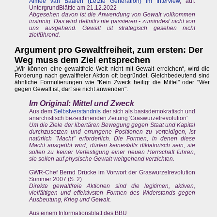
Aimée van Baalen (Letzte Generation) im Interview
, auf:
UntergrundBlättle am 21.12.2022
Abgesehen davon ist die Anwendung von Gewalt vollkommen
irrsinnig. Das wird definitiv nie passieren - zumindest nicht von
uns ausgehend. Gewalt ist strategisch gesehen nicht
zielführend.
Argument pro Gewaltfreiheit, zum ersten: Der
Weg muss dem Ziel entsprechen
„Wir können eine gewaltfreie Welt nicht mit Gewalt erreichen“, wird die
Forderung nach gewaltfreier Aktion oft begründet. Gleichbedeutend sind
ähnliche Formulierungen wie "Kein Zweck heiligt die Mittel" oder "Wer
gegen Gewalt ist, darf sie nicht anwenden".
Im Original: Mittel und Zweck
Aus dem
Selbstverständnis
der sich als basisdemokratisch und
anarchistisch bezeichnenden Zeitung 'Graswurzelrevolution'
Um die Ziele der libertären Bewegung gegen Staat und Kapital
durchzusetzen und errungene Positionen zu verteidigen, ist
natürlich "Macht" erforderlich. Die Formen, in denen diese
Macht ausgeübt wird, dürfen keinesfalls diktatorisch sein, sie
sollen zu keiner Verfestigung einer neuen Herrschaft führen,
sie sollen auf physische Gewalt weitgehend verzichten.
GWR-Chef Bernd Drücke im Vorwort der Graswurzelrevolution
Sommer 2007 (S. 2)
Direkte gewaltfreie Aktionen sind die legitimen, aktiven,
vielfältigen und effektivsten Formen des Widerstands gegen
Ausbeutung, Krieg und Gewalt.
Aus einem Informationsblatt des BBU