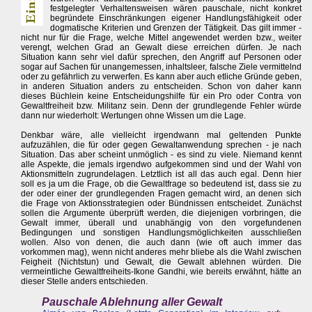
festgelegter Verhaltensweisen wären pauschale, nicht konkret
begründete Einschränkungen eigener Handlungsfähigkeit oder
dogmatische Kriterien und Grenzen der Tätigkeit. Das gilt immer -
nicht nur für die Frage, welche Mittel angewendet werden bzw., weiter
verengt, welchen Grad an Gewalt diese erreichen dürfen. Je nach
Situation kann sehr viel dafür sprechen, den Angriff auf Personen oder
sogar auf Sachen für unangemessen, inhaltsleer, falsche Ziele vermittelnd
oder zu gefährlich zu verwerfen. Es kann aber auch etliche Gründe geben,
in anderen Situation anders zu entscheiden. Schon von daher kann
dieses Büchlein keine Entscheidungshilfe für ein Pro oder Contra von
Gewaltfreiheit bzw. Militanz sein. Denn der grundlegende Fehler würde
dann nur wiederholt: Wertungen ohne Wissen um die Lage.
Denkbar wäre, alle vielleicht irgendwann mal geltenden Punkte
aufzuzählen, die für oder gegen Gewaltanwendung sprechen - je nach
Situation. Das aber scheint unmöglich - es sind zu viele. Niemand kennt
alle Aspekte, die jemals irgendwo aufgekommen sind und der Wahl von
Aktionsmitteln zugrundelagen. Letztlich ist all das auch egal. Denn hier
soll es ja um die Frage, ob die Gewaltfrage so bedeutend ist, dass sie zu
der oder einer der grundlegenden Fragen gemacht wird, an denen sich
die Frage von Aktionsstrategien oder Bündnissen entscheidet. Zunächst
sollen die Argumente überprüft werden, die diejenigen vorbringen, die
Gewalt immer, überall und unabhängig von den vorgefundenen
Bedingungen und sonstigen Handlungsmöglichkeiten ausschließen
wollen. Also von denen, die auch dann (wie oft auch immer das
vorkommen mag), wenn nicht anderes mehr bliebe als die Wahl zwischen
Feigheit (Nichtstun) und Gewalt, die Gewalt ablehnen würden. Die
vermeintliche Gewaltfreiheits-Ikone Gandhi, wie bereits erwähnt, hätte an
dieser Stelle anders entschieden.
Pauschale Ablehnung aller Gewalt