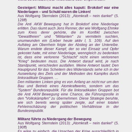
Gesteigert: Militanz macht alles kaputt: Brokdorf war eine
Niederlagen – und Schuld waren die Linken!
Aus Wolfgang Sternstein (2013): „Atomkraft – nein danke!“ (S.
128ff)
Die Anti AKW Bewegung hat in Brokdorf eine Niederlage
erlitten. Das räumt auch Jens Renner, der wie Wolfgang Ehmke
zum Kreis derer gehörte, die im Konflikt zwischen
"Gewaltfreien" und "Militanten" zu vermitteln suchten,
unumwunden ein (Lieber heute aktiv I, S. 109). Auf den
Aufstieg am Oberrhein folgte der Abstieg an der Unterelbe.
Warum endete dieser Kampf, der so viel Einsatz und Opfer
gekostet hatte, mit einer Niederlage, wenngleich zu bedenken
ist, dass eine verlorene "Schlacht" nicht einen verlorenen
"Krieg" bedeuten muss. Die Antwort darauf wird, je nach
Standpunkt, verschieden ausfallen. Meine Antwort lautet: Den
Hauptgrund für das Scheitern des Widerstands sehe ich in der
Ausweitung des Ziels und der Methoden des Kampfes durch
linksradikale Gruppen. …
Den militanten Linken ging es von Anfang an nicht nur um den
Bau und Betrieb eines Atomkraftwerks, sondern um das
"System" Bundesrepublik. Für die linksradikalen Gruppen bot
die Anti AKW Bewegung eine Chance, die Führungsrolle in
den "Volkskämpfen" zu übernehmen. Diese Strategie beruhte,
wie sich bereits wenig später zeigte, auf einer totalen
Fehleinschätzung der politischen Verhältnisse in der
Bundesrepublik.
Militanz führte zu Niedergang der Bewegung
Aus Wolfgang Sternstein (2013): „Atomkraft – nein danke!“ (S.
190ff)
Es wäre zu einfach, die Ursachen der Krise ausschließlich in