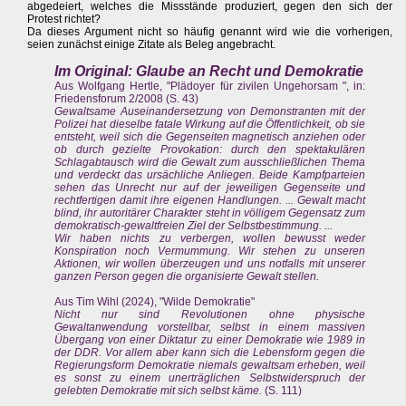
abgedeiert, welches die Missstände produziert, gegen den sich der
Protest richtet?
Da dieses Argument nicht so häufig genannt wird wie die vorherigen,
seien zunächst einige Zitate als Beleg angebracht.
Im Original: Glaube an Recht und Demokratie
Aus Wolfgang Hertle, "Plädoyer für zivilen Ungehorsam ", in:
Friedensforum 2/2008 (S. 43)
Gewaltsame Auseinandersetzung von Demonstranten mit der
Polizei hat dieselbe fatale Wirkung auf die Öffentlichkeit, ob sie
entsteht, weil sich die Gegenseiten magnetisch anziehen oder
ob durch gezielte Provokation: durch den spektakulären
Schlagabtausch wird die Gewalt zum ausschließlichen Thema
und verdeckt das ursächliche Anliegen. Beide Kampfparteien
sehen das Unrecht nur auf der jeweiligen Gegenseite und
rechtfertigen damit ihre eigenen Handlungen. ... Gewalt macht
blind, ihr autoritärer Charakter steht in völligem Gegensatz zum
demokratisch-gewaltfreien Ziel der Selbstbestimmung. ...
Wir haben nichts zu verbergen, wollen bewusst weder
Konspiration noch Vermummung. Wir stehen zu unseren
Aktionen, wir wollen überzeugen und uns notfalls mit unserer
ganzen Person gegen die organisierte Gewalt stellen.
Aus Tim Wihl (2024), "Wilde Demokratie"
Nicht nur sind Revolutionen ohne physische
Gewaltanwendung vorstellbar, selbst in einem massiven
Übergang von einer Diktatur zu einer Demokratie wie 1989 in
der DDR. Vor allem aber kann sich die Lebensform gegen die
Regierungsform Demokratie niemals gewaltsam erheben, weil
es sonst zu einem unerträglichen Selbstwiderspruch der
gelebten Demokratie mit sich selbst käme.
(S. 111)