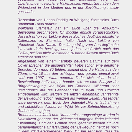
Oberleitungen geworfene Hakenkrallen verübt. Sie haben dem
Widerstand in den Medien und in der Bevölkerung massiv
geschadet.
Rezension von Hanna Poddig zu Wolfgang Sternsteins Buch
"Atomkraft - nein danke!"
Wolfgang Sternstein hat ein Buch über die Anti-Atom-
Bewegung geschrieben. Ich möchte ehrlich vorausschicken,
dass ich schon vor Lektüre dieses Buches deutliche inhaltliche
Differenzen zu Sternstein hatte. Nach der Lektüre von
„Atomkraft- Nein Danke- Der lange Weg zum Ausstieg“ sehe
ich mich darin bestätigt, habe jedoch zusätzlich noch das
Gefühl, schlicht nicht verstanden zu haben für wen dieses Buch
eigentlich sein soll.
Abgesehen von einem Farbfoto neueren Datums auf dem
Cover sprechen die ausgewählten Fotos schon eine deutliche
Sprache: Von rund 30 Bildern stammt über die Hälfte aus den
70ern, etwa 10 aus den achtzigern und gerade einmal zwei
sind von 1997, etwas neueres findet sich nicht. In der
Beschreibung heißt es, es handle sich um eine Analyse der
Bürgerbewegung von Wyhl bis Gorleben. Während sehr
umfangreich auf die Geschehnisse in Wyhl und Brokdorf
eingegangen wird, werden die letzten eineinhalb Jahrzehnte
der Bewegung jedoch reduziert auf wenige Zeilen. Passender
wäre gewesen, dem Buch den Untertitel „Momentaufnahmen
und subjektives Allerlei von Wyhl bis zur Bohrlochbesetzung
Gorleben“ zu geben.
Brennelementefabrik und Urananreicherungsanlage werden in
Halbsätzen genannt, der Widerstand dagegen findet keinerlei
Erwähnung. Und den Grünen solle gedankt werden für ihre
parlamentarische Unterstützung der Bewegung. heißt es noch
in dem 2013 erschienenen Werk. Ich bin sehr froh, dass die