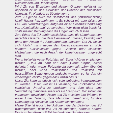
Richterinnen und Unbeteiligten.
Wird ZU von Einzelnen und kleinen Gruppen geleistet, so
appelliert er an das Gewissen der Urheber des staatlichen
Unrechts, ihr Handeln zu überdenken. ...
Zum ZU gehört auch die Bereitschaft, das (letztinstanzliche)
Urteil klaglos hinzunehmen. ... Es scheint mir aber falsch, im
Fall von Verurteilungen aufgrund einer Gesetzesübertretung
von „Kriminalisierung“ zu sprechen. Wer dazu nicht bereit ist,
sollte meiner Meinung nach die Finger vom ZU lassen. ...
Zum Ethos des ZU gehört schließlich, dass die Ungehorsamen
gerechte Gesetze, die dem Gemeinwohl dienen, freiwillig und
ohne den Zwang der Strafandrohung beachten. Der ZU richtet
sich folglich nicht gegen den Gesetzesgehorsam an sich,
sondern ausschließlich gegen Gesetze oder staatliche
Maßnahmen, die nach Ansicht der Ungehorsamen ungerecht
sind. ...
Wenn beispielsweise Polizisten mit Sprechchören empfangen
werden: „Haut ab, haut ab!“ oder „Große Klappe, nichts
dahinter“, oder wenn Polizeidurchsagen mit Lärm übertönt
werden, oder wenn Polizistinnen und Polizisten mit
hasserfüllten Bemerkungen bedacht werden, so ist das ein
eindeutiger Verstoß gegen das Prinzip des ZU. ...
Unser Ziel kann es jedoch nicht sein, unbedingt freigesprochen
zu werden. Unser Ziel ist es vielmehr, die Rücknahme des
staatlichen Unrechts zu erreichen, und dem dient eine
Verurteilung manchmal mehr als ein Freispruch. Wir sollten nie
vergessen: gewaltfreie Aktion und ZU entfalten ihre Wirkung in
erster Linie dadurch, dass Menschen bereit sind, für ihre
Überzeugung Nachteile und Strafen hinzunehmen. ...
Meine Bitte ist jedoch, bei Aktionen, die der Definition des ZU
widersprechen, nicht von ZU zu sprechen, sondern andere
Worte zu benützen, z.B. Widerstand oder Ungehorsam.