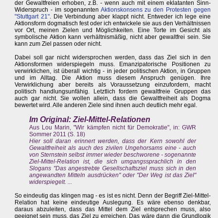
der Gewaltfreien erhoben, z.B. - wenn auch mit einem eklatanten Sinn-
Widerspruch - im sogenannten
Aktionskonsens zu den Protesten gegen
"Stuttgart 21"
. Die Verbindung aber klappt nicht. Entweder ich lege eine
Aktionsform dogmatisch fest oder ich entwickele sie aus den Verhältnissen
vor Ort, meinen Zielen und Möglichkeiten. Eine Torte im Gesicht als
symbolische Aktion kann verhältnismäßig, nicht aber gewaltfrei sein. Sie
kann zum Ziel passen oder nicht.
Dabei soll gar nicht widersprochen werden, dass das Ziel sich in den
Aktionsformen widerspiegeln muss. Emanzipatorische Positionen zu
verwirklichen, ist überall wichtig - in jeder politischen Aktion, in Gruppen
und im Alltag. Die Aktion muss diesem Anspruch genügen. Ihre
Verwirklichung aber bereits als Voraussetzung einzufordern, macht
politisch handlungsunfähig. Letztlich fordern gewaltfreie Gruppen das
auch gar nicht. Sie wollen allein, dass die Gewaltfreiheit als Dogma
bewertet wird. Alle anderen Ziele sind ihnen auch deutlich mehr egal.
Im Original: Ziel-Mittel-Relationen
Aus Lou Marin, "Wir kämpfen nicht für Demokratie", in: GWR
Sommer 2011 (S. 18)
Hier soll daran erinnert werden, dass der Kern sowohl der
Gewaltfreiheit als auch des zivilen Ungehorsams eine - auch
von Sternstein selbst immer wieder beschworene - sogenannte
Ziel-Mittel-Relation ist, die sich umgangssprachlich in den
Slogans "Das angestrebte Gesellschaftsziel muss sich in den
angewandten Mitteln ausdrücken" oder "Der Weg ist das Ziel"
widerspiegelt. ...
So eindeutig das klingen mag - es ist es nicht. Denn der Begriff Ziel-Mittel-
Relation hat keine eindeutige Auslegung. Es wäre ebenso denkbar,
daraus abzuleiten, dass das Mittel dem Ziel entsprechen muss, also
geeignet sein muss, das Ziel zu erreichen. Das wäre dann die Grundlogik