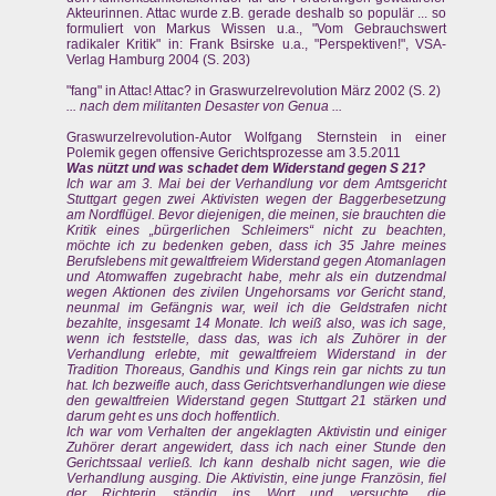
Akteurinnen. Attac wurde z.B. gerade deshalb so populär ... so
formuliert von Markus Wissen u.a., "Vom Gebrauchswert
radikaler Kritik" in: Frank Bsirske u.a., "Perspektiven!", VSA-
Verlag Hamburg 2004 (S. 203)
"fang" in Attac! Attac? in Graswurzelrevolution März 2002 (S. 2)
... nach dem militanten Desaster von Genua ...
Graswurzelrevolution-Autor Wolfgang Sternstein in einer
Polemik gegen offensive Gerichtsprozesse am 3.5.2011
Was nützt und was schadet dem Widerstand gegen S 21?
Ich war am 3. Mai bei der Verhandlung vor dem Amtsgericht
Stuttgart gegen zwei Aktivisten wegen der Baggerbesetzung
am Nordflügel. Bevor diejenigen, die meinen, sie brauchten die
Kritik eines „bürgerlichen Schleimers“ nicht zu beachten,
möchte ich zu bedenken geben, dass ich 35 Jahre meines
Berufslebens mit gewaltfreiem Widerstand gegen Atomanlagen
und Atomwaffen zugebracht habe, mehr als ein dutzendmal
wegen Aktionen des zivilen Ungehorsams vor Gericht stand,
neunmal im Gefängnis war, weil ich die Geldstrafen nicht
bezahlte, insgesamt 14 Monate. Ich weiß also, was ich sage,
wenn ich feststelle, dass das, was ich als Zuhörer in der
Verhandlung erlebte, mit gewaltfreiem Widerstand in der
Tradition Thoreaus, Gandhis und Kings rein gar nichts zu tun
hat. Ich bezweifle auch, dass Gerichtsverhandlungen wie diese
den gewaltfreien Widerstand gegen Stuttgart 21 stärken und
darum geht es uns doch hoffentlich.
Ich war vom Verhalten der angeklagten Aktivistin und einiger
Zuhörer derart angewidert, dass ich nach einer Stunde den
Gerichtssaal verließ. Ich kann deshalb nicht sagen, wie die
Verhandlung ausging. Die Aktivistin, eine junge Französin, fiel
der Richterin ständig ins Wort und versuchte, die