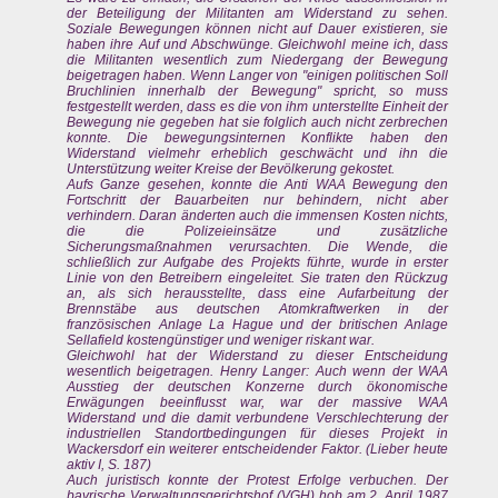
der Beteiligung der Militanten am Widerstand zu sehen.
Soziale Bewegungen können nicht auf Dauer existieren, sie
haben ihre Auf und Abschwünge. Gleichwohl meine ich, dass
die Militanten wesentlich zum Niedergang der Bewegung
beigetragen haben. Wenn Langer von "einigen politischen Soll
Bruchlinien innerhalb der Bewegung" spricht, so muss
festgestellt werden, dass es die von ihm unterstellte Einheit der
Bewegung nie gegeben hat sie folglich auch nicht zerbrechen
konnte. Die bewegungsinternen Konflikte haben den
Widerstand vielmehr erheblich geschwächt und ihn die
Unterstützung weiter Kreise der Bevölkerung gekostet.
Aufs Ganze gesehen, konnte die Anti WAA Bewegung den
Fortschritt der Bauarbeiten nur behindern, nicht aber
verhindern. Daran änderten auch die immensen Kosten nichts,
die die Polizeieinsätze und zusätzliche
Sicherungsmaßnahmen verursachten. Die Wende, die
schließlich zur Aufgabe des Projekts führte, wurde in erster
Linie von den Betreibern eingeleitet. Sie traten den Rückzug
an, als sich herausstellte, dass eine Aufarbeitung der
Brennstäbe aus deutschen Atomkraftwerken in der
französischen Anlage La Hague und der britischen Anlage
Sellafield kostengünstiger und weniger riskant war.
Gleichwohl hat der Widerstand zu dieser Entscheidung
wesentlich beigetragen. Henry Langer: Auch wenn der WAA
Ausstieg der deutschen Konzerne durch ökonomische
Erwägungen beeinflusst war, war der massive WAA
Widerstand und die damit verbundene Verschlechterung der
industriellen Standortbedingungen für dieses Projekt in
Wackersdorf ein weiterer entscheidender Faktor. (Lieber heute
aktiv I, S. 187)
Auch juristisch konnte der Protest Erfolge verbuchen. Der
bayrische Verwaltungsgerichtshof (VGH) hob am 2. April 1987