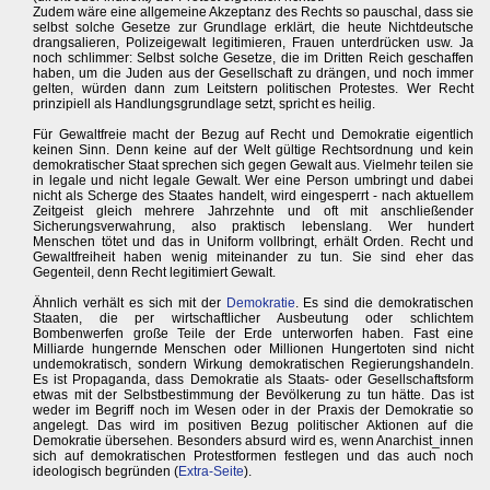
Zudem wäre eine allgemeine Akzeptanz des Rechts so pauschal, dass sie
selbst solche Gesetze zur Grundlage erklärt, die heute Nichtdeutsche
drangsalieren, Polizeigewalt legitimieren, Frauen unterdrücken usw. Ja
noch schlimmer: Selbst solche Gesetze, die im Dritten Reich geschaffen
haben, um die Juden aus der Gesellschaft zu drängen, und noch immer
gelten, würden dann zum Leitstern politischen Protestes. Wer Recht
prinzipiell als Handlungsgrundlage setzt, spricht es heilig.
Für Gewaltfreie macht der Bezug auf Recht und Demokratie eigentlich
keinen Sinn. Denn keine auf der Welt gültige Rechtsordnung und kein
demokratischer Staat sprechen sich gegen Gewalt aus. Vielmehr teilen sie
in legale und nicht legale Gewalt. Wer eine Person umbringt und dabei
nicht als Scherge des Staates handelt, wird eingesperrt - nach aktuellem
Zeitgeist gleich mehrere Jahrzehnte und oft mit anschließender
Sicherungsverwahrung, also praktisch lebenslang. Wer hundert
Menschen tötet und das in Uniform vollbringt, erhält Orden. Recht und
Gewaltfreiheit haben wenig miteinander zu tun. Sie sind eher das
Gegenteil, denn Recht legitimiert Gewalt.
Ähnlich verhält es sich mit der
Demokratie
. Es sind die demokratischen
Staaten, die per wirtschaftlicher Ausbeutung oder schlichtem
Bombenwerfen große Teile der Erde unterworfen haben. Fast eine
Milliarde hungernde Menschen oder Millionen Hungertoten sind nicht
undemokratisch, sondern Wirkung demokratischen Regierungshandeln.
Es ist Propaganda, dass Demokratie als Staats- oder Gesellschaftsform
etwas mit der Selbstbestimmung der Bevölkerung zu tun hätte. Das ist
weder im Begriff noch im Wesen oder in der Praxis der Demokratie so
angelegt. Das wird im positiven Bezug politischer Aktionen auf die
Demokratie übersehen. Besonders absurd wird es, wenn Anarchist_innen
sich auf demokratischen Protestformen festlegen und das auch noch
ideologisch begründen (
Extra-Seite
).