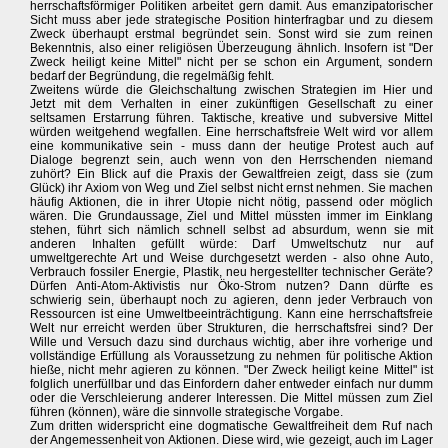
herrschaftsförmiger Politiken arbeitet gern damit. Aus emanzipatorischer
Sicht muss aber jede strategische Position hinterfragbar und zu diesem
Zweck überhaupt erstmal begründet sein. Sonst wird sie zum reinen
Bekenntnis, also einer religiösen Überzeugung ähnlich. Insofern ist "Der
Zweck heiligt keine Mittel" nicht per se schon ein Argument, sondern
bedarf der Begründung, die regelmäßig fehlt.
Zweitens würde die Gleichschaltung zwischen Strategien im Hier und
Jetzt mit dem Verhalten in einer zukünftigen Gesellschaft zu einer
seltsamen Erstarrung führen. Taktische, kreative und subversive Mittel
würden weitgehend wegfallen. Eine herrschaftsfreie Welt wird vor allem
eine kommunikative sein - muss dann der heutige Protest auch auf
Dialoge begrenzt sein, auch wenn von den Herrschenden niemand
zuhört? Ein Blick auf die Praxis der Gewaltfreien zeigt, dass sie (zum
Glück) ihr Axiom von Weg und Ziel selbst nicht ernst nehmen. Sie machen
häufig Aktionen, die in ihrer Utopie nicht nötig, passend oder möglich
wären. Die Grundaussage, Ziel und Mittel müssten immer im Einklang
stehen, führt sich nämlich schnell selbst ad absurdum, wenn sie mit
anderen Inhalten gefüllt würde: Darf Umweltschutz nur auf
umweltgerechte Art und Weise durchgesetzt werden - also ohne Auto,
Verbrauch fossiler Energie, Plastik, neu hergestellter technischer Geräte?
Dürfen Anti-Atom-Aktivistis nur Öko-Strom nutzen? Dann dürfte es
schwierig sein, überhaupt noch zu agieren, denn jeder Verbrauch von
Ressourcen ist eine Umweltbeeinträchtigung. Kann eine herrschaftsfreie
Welt nur erreicht werden über Strukturen, die herrschaftsfrei sind? Der
Wille und Versuch dazu sind durchaus wichtig, aber ihre vorherige und
vollständige Erfüllung als Voraussetzung zu nehmen für politische Aktion
hieße, nicht mehr agieren zu können. "Der Zweck heiligt keine Mittel" ist
folglich unerfüllbar und das Einfordern daher entweder einfach nur dumm
oder die Verschleierung anderer Interessen. Die Mittel müssen zum Ziel
führen (können), wäre die sinnvolle strategische Vorgabe.
Zum dritten widerspricht eine dogmatische Gewaltfreiheit dem Ruf nach
der Angemessenheit von Aktionen. Diese wird, wie gezeigt, auch im Lager