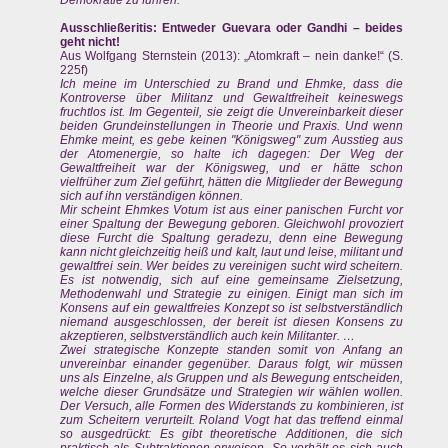
Demokratie zu führen.
Ausschließeritis: Entweder Guevara oder Gandhi – beides
geht nicht!
Aus Wolfgang Sternstein (2013): „Atomkraft – nein danke!“ (S.
225f)
Ich meine im Unterschied zu Brand und Ehmke, dass die
Kontroverse über Militanz und Gewaltfreiheit keineswegs
fruchtlos ist. Im Gegenteil, sie zeigt die Unvereinbarkeit dieser
beiden Grundeinstellungen in Theorie und Praxis. Und wenn
Ehmke meint, es gebe keinen "Königsweg" zum Ausstieg aus
der Atomenergie, so halte ich dagegen: Der Weg der
Gewaltfreiheit war der Königsweg, und er hätte schon
vielfrüher zum Ziel geführt, hätten die Mitglieder der Bewegung
sich auf ihn verständigen können.
Mir scheint Ehmkes Votum ist aus einer panischen Furcht vor
einer Spaltung der Bewegung geboren. Gleichwohl provoziert
diese Furcht die Spaltung geradezu, denn eine Bewegung
kann nicht gleichzeitig heiß und kalt, laut und leise, militant und
gewaltfrei sein. Wer beides zu vereinigen sucht wird scheitern.
Es ist notwendig, sich auf eine gemeinsame Zielsetzung,
Methodenwahl und Strategie zu einigen. Einigt man sich im
Konsens auf ein gewaltfreies Konzept so ist selbstverständlich
niemand ausgeschlossen, der bereit ist diesen Konsens zu
akzeptieren, selbstverständlich auch kein Militanter. …
Zwei strategische Konzepte standen somit von Anfang an
unvereinbar einander gegenüber. Daraus folgt, wir müssen
uns als Einzelne, als Gruppen und als Bewegung entscheiden,
welche dieser Grundsätze und Strategien wir wählen wollen.
Der Versuch, alle Formen des Widerstands zu kombinieren, ist
zum Scheitern verurteilt. Roland Vogt hat das treffend einmal
so ausgedrückt: Es gibt theoretische Additionen, die sich