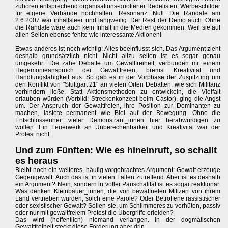
zuhören entsprechend organisations-quotierter Redelisten, Werbeschilder
für eigene Verbände hochhalten. Resonanz: Null. Die Randale am
2.6.2007 war inhaltsleer und langweilig. Der Rest der Demo auch. Ohne
die Randale wäre auch kein Inhalt in die Medien gekommen. Weil sie auf
allen Seiten ebenso fehlte wie interessante Aktionen!
Etwas anderes ist noch wichtig: Alles beeinflusst sich. Das Argument zieht
deshalb grundsätzlich nicht. Nicht allzu selten ist es sogar genau
umgekehrt: Die zähe Debatte um Gewaltfreiheit, verbunden mit einem
Hegemonieanspruch der Gewaltfreien, bremst Kreativität und
Handlungsfähigkeit aus. So gab es in der Vorphase der Zuspitzung um
den Konflikt von "Stuttgart 21" an vielen Orten Debatten, wie sich Militanz
verhindern ließe. Statt Aktionsmethoden zu entwickeln, die Vielfalt
erlauben würden (Vorbild: Streckenkonzept beim Castor), ging die Angst
um. Der Anspruch der Gewaltfreien, ihre Position zur Dominanten zu
machen, lastete permanent wie Blei auf der Bewegung. Ohne die
Entschlossenheit vieler Demonstrant_innen hier herabwürdigen zu
wollen: Ein Feuerwerk an Unberechenbarkeit und Kreativität war der
Protest nicht.
Und zum Fünften: Wie es hineinruft, so schallt
es heraus
Bleibt noch ein weiteres, häufig vorgebrachtes Argument: Gewalt erzeuge
Gegengewalt. Auch das ist in vielen Fällen zutreffend. Aber ist es deshalb
ein Argument? Nein, sondern in voller Pauschalität ist es sogar reaktionär.
Was denken Kleinbäuer_innen, die von bewaffneten Milizen von ihrem
Land vertrieben wurden, solch eine Parole? Oder Betroffene rassistischer
oder sexistischer Gewalt? Sollen sie, um Schlimmeres zu verhüten, passiv
oder nur mit gewaltfreiem Protest die Übergriffe erleiden?
Das wird (hoffentlich) niemand verlangen. In der dogmatischen
Gewaltfreiheit steckt diese Forderung aber drin.