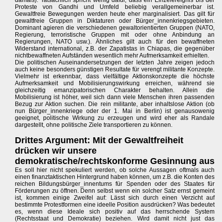
damals). Tatsächlich spricht wenig dafür, dass ein Einzelereignis bis der
Proteste von Gandhi und Umfeld beliebig verallgemeinerbar ist.
Gewaltfreie Bewegungen werden heute eher marginalisiert. Das gilt für
gewaltfreie Gruppen in Diktaturen oder Bürger_innenkriegsgebieten.
Dominant agieren die verschiedenen gewaltorientierten Gruppen (NATO,
Regierung, terroristische Gruppen mit oder ohne Anbindung an
Regierungen, NATO usw.). Ähnliches gilt auch für den bewaffneten
Widerstand international, z.B. der Zapatistas in Chiapas, die gegenüber
nichtbewaffneten Aufständen wesentlich mehr Aufmerksamkeit erhielten.
Die politischen Auseinandersetzungen der letzten Jahre zeigen jedoch
auch keine besonders günstigen Resultate für verengt militante Konzepte.
Vielmehr ist erkennbar, dass vielfältige Aktionskonzepte die höchste
Aufmerksamkeit und Mobilisierungswirkung erreichen, während sie
gleichzeitig emanzipatorischen Charakter behalten. Allein die
Mobilisierung ist höher, weil sich dann viele Menschen ihren passenden
Bezug zur Aktion suchen. Die rein militante, aber inhaltslose Aktion (ob
nun Bürger_innenkriege oder der 1. Mai in Berlin) ist genausowenig
geeignet, politische Wirkung zu erzeugen und wird eher als Randale
dargestellt, ohne politische Ziele transportieren zu können.
Drittes Argument: Mit der Gewaltfreiheit
drücken wir unsere
demokratische/rechtskonforme Gesinnung aus
Es soll hier nicht spekuliert werden, ob solche Aussagen oftmals auch
einen finanztaktischen Hintergrund haben können, um z.B. die Konten des
reichen Bildungsbürger_innentums für Spenden oder des Staates für
Förderungen zu öffnen. Denn selbst wenn ein solcher Satz ernst gemeint
ist, kommen einige Zweifel auf: Lässt sich durch einen Verzicht auf
bestimmte Protestformen eine ideelle Position ausdrücken? Was bedeutet
es, wenn diese Ideale sich positiv auf das herrschende System
(Rechtsstaat und Demokratie) beziehen. Wird damit nicht just das