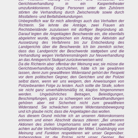
Gerichtsverhandlung in ein Kasperletheater
umzufunktionieren. Einige Personen unter den Zuhörern
störten die Verhandlung durch Zwischenrufe sowie durch
Missfallens- und Beifallsbekundungen.
Unbegreiflich war für mich allerdings auch das Verhalten der
Richterin. Sie lehnte die Anträge, zwei Frauen als
Rechtsbeistände zuzulassen mit dürftiger Begründung ab.
Darauf legten die Angeklagten Beschwerde ein, die ebenfalls
abgelehnt wurde, desgleichen ein Antrag der Aktivistin auf
Aussetzung des Verfahrens bis zur Entscheidung des
Landgerichts über die Beschwerde. Ich bin ziemlich sicher,
dass das Landgericht der Beschwerde stattgeben und die
Verhandlung wegen Verfahrensmängeln zur Neuverhandlung
an das Amtsgericht Stuttgart zurückverweisen wird.
Da die Richterin aber offenbar der Meinung war, sie müsse die
Gerichtsverhandlung durchziehen, hätte ich sie gewähren
lassen, denn zum gewaltfreien Widerstand gehört der Respekt
vor dem politischen Gegner, den Gerichten und der Polizei
selbst dann, wenn wir uns weigern, den Anweisungen von
Polizeibeamten Folge zu leisten. Auch sollte die Strafe, sofern
sie nicht ganz unverhältnismäßig ist, klaglos hingenommen
werden. Ungebührliches Betragen, Beleidigungen,
Beschimpfungen, ganz zu schweigen von Gewalthandlungen
gehören aber mit Sicherheit nicht zum gewaltfreien
Widerstand. Sie schwächen unsere Widerstandsbewegung
und ich glaube nicht, dass die Angeklagten das wollen.
Aus diesem Grund möchte ich an unseren Aktionskonsens
erinnern und einen Abschnitt daraus zitieren: „Bei unseren
Aktionen des zivilen Ungehorsams sind wir gewaltfrei und
achten auf die Verhältnismäßigkeit der Mittel. Unabhängig von
Meinung und Funktion respektieren wir unser Gegenüber.
Insbesondere ist die Polizei nicht unser Gegner. Bei