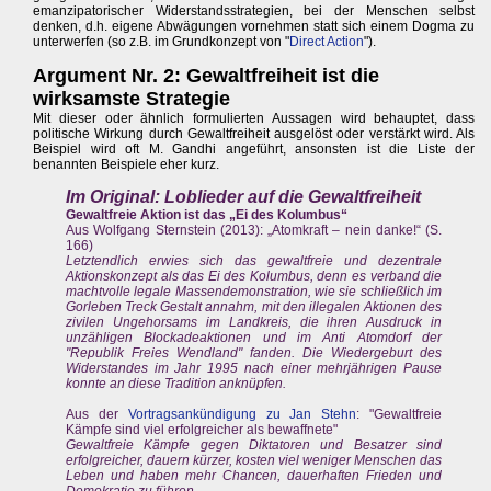
emanzipatorischer Widerstandsstrategien, bei der Menschen selbst
denken, d.h. eigene Abwägungen vornehmen statt sich einem Dogma zu
unterwerfen (so z.B. im Grundkonzept von "
Direct Action
").
Argument Nr. 2: Gewaltfreiheit ist die
wirksamste Strategie
Mit dieser oder ähnlich formulierten Aussagen wird behauptet, dass
politische Wirkung durch Gewaltfreiheit ausgelöst oder verstärkt wird. Als
Beispiel wird oft M. Gandhi angeführt, ansonsten ist die Liste der
benannten Beispiele eher kurz.
Im Original: Loblieder auf die Gewaltfreiheit
Gewaltfreie Aktion ist das „Ei des Kolumbus“
Aus Wolfgang Sternstein (2013): „Atomkraft – nein danke!“ (S.
166)
Letztendlich erwies sich das gewaltfreie und dezentrale
Aktionskonzept als das Ei des Kolumbus, denn es verband die
machtvolle legale Massendemonstration, wie sie schließlich im
Gorleben Treck Gestalt annahm, mit den illegalen Aktionen des
zivilen Ungehorsams im Landkreis, die ihren Ausdruck in
unzähligen Blockadeaktionen und im Anti Atomdorf der
"Republik Freies Wendland" fanden. Die Wiedergeburt des
Widerstandes im Jahr 1995 nach einer mehrjährigen Pause
konnte an diese Tradition anknüpfen.
Aus der
Vortragsankündigung zu Jan Stehn
: "Gewaltfreie
Kämpfe sind viel erfolgreicher als bewaffnete"
Gewaltfreie Kämpfe gegen Diktatoren und Besatzer sind
erfolgreicher, dauern kürzer, kosten viel weniger Menschen das
Leben und haben mehr Chancen, dauerhaften Frieden und